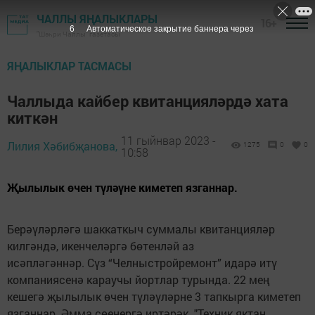
ЧАЛЛЫ ЯҢАЛЫКЛАРЫ
16+
4
Автоматическое закрытие баннера через
"Шәһри Чаллы" газетасы
ЯҢАЛЫКЛАР ТАСМАСЫ
Чаллыда кайбер квитанцияләрдә хата
киткән
11 гыйнвар 2023 -
Лилия Хәбибҗанова,
1275
0
0
10:58
Җылылык өчен түләүне киметеп язганнар.
Берәүләрләгә шаккаткыч суммалы квитанцияләр
килгәндә, икенчеләргә бөтенләй аз
исәпләгәннәр. Сүз “Челныстройремонт” идарә итү
компаниясенә караучы йортлар турында. 22 мең
кешегә җылылык өчен түләүләрне 3 тапкырга киметеп
язганнар. Әмма сөенергә иртәрәк. "Техник яктан