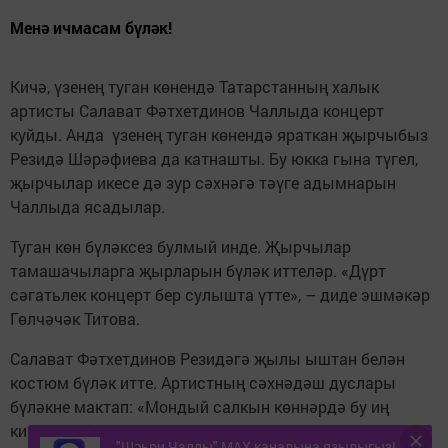
Менә ичмасам бүләк!
Кичә, үзенең туган көнендә Татарстанның халык
артисты Салават Фәтхетдинов Чаллыда концерт
куйды. Анда үзенең туган көнендә яраткан җырчыбыз
Резидә Шәрәфиева да катнашты. Бу юкка гына түгел,
җырчылар икесе дә зур сәхнәгә тәүге адымнарын
Чаллыда ясадылар.
Туган көн бүләксез булмый инде. Җырчылар
тамашачыларга җырларын бүләк иттеләр. «Дүрт
сәгатьлек концерт бер сулышта үтте», – диде эшмәкәр
Гөлчәчәк Титова.
Салават Фәтхетдинов Резидәгә җылы ыштан белән
костюм бүләк итте. Артистның сәхнәдәш дуслары
бүләкне мактап: «Мондый салкын көннәрдә бу иң
кирәкле әйбер», – дип бәяләделәр.
"Шәһри Чаллы" MAX каналына язылыгыз!