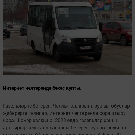
Интернет челтәрендә бәхәс купты.
Газельләрне бетереп, Чаллы юлларына зур автобуслар
җибәрергә телиләр. Интернет челтәрендә сораштыру
бара. Шәһәр халкына "2023 елда газельләр санын
арттырыргамы әллә аларны бетереп, зур автобуслар
чыгарыргамы?" дигән ике сорау бирелә. Күбесе - 91