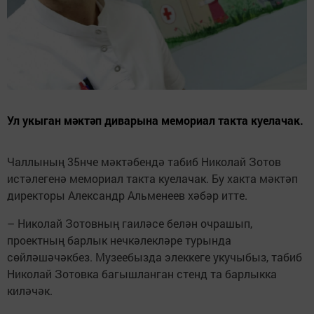
Ул укыган мәктәп диварына мемориал такта куелачак.
Чаллының 35нче мәктәбендә табиб Николай Зотов
истәлегенә мемориал такта куелачак. Бу хакта мәктәп
директоры Александр Альменеев хәбәр итте.
– Николай Зотовның гаиләсе белән очрашып,
проектның барлык нечкәлекләре турында
сөйләшәчәкбез. Музеебызда элеккеге укучыбыз, табиб
Николай Зотовка багышланган стенд та барлыкка
киләчәк.