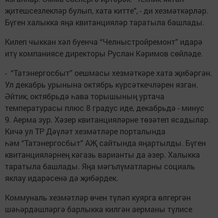
җитешсезлекләр булып, хата китте", - ди хезмәткәрләр.
Бүген халыкка яңа квитанцияләр таратыла башлады.
Килеп чыккан хәл буенча “Челныстройремонт” идарә
итү компаниясе директоры Руслан Кәримов сөйләде.
- “Татэнергосбыт” оешмасы хезмәткәре хата җибәргән.
Ул декабрь урынына октябрь күрсәткечләрен язган.
Әйтик, октябрьдә һава торышының уртача
температурасы плюс 8 градус иде, декабрьдә - минус
9. Аерма зур. Хәзер квитанцияләрне төзәтеп ясадылар.
Кичә ул ТР Дәүләт хезмәтләре порталында
һәм “Татэнергосбыт” АҖ сайтында яңартылды. Бүген
квитанцияләрнең кәгазь варианты да әзер. Халыкка
таратыла башлады. Яңа мәгълүматларны социаль
яклау идарәсенә дә җибәрдек.
Коммуналь хезмәтләр өчен түләп куярга өлгергән
шәһәрдәшләргә барлыкка килгән аерманы түлисе