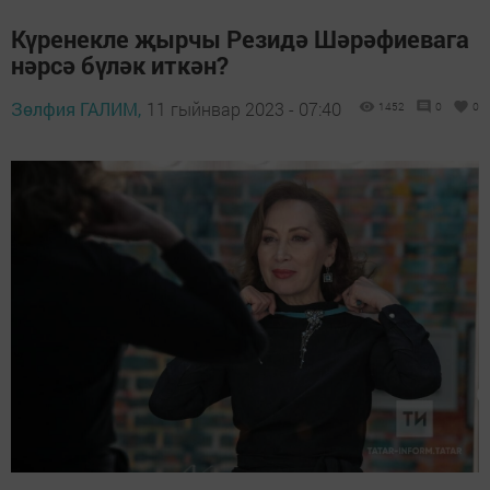
Күренекле җырчы Резидә Шәрәфиевага
нәрсә бүләк иткән?
Зөлфия ГАЛИМ,
11 гыйнвар 2023 - 07:40
1452
0
0