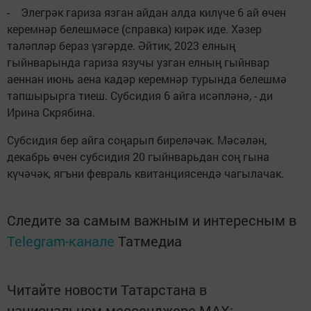
- Элегрәк гариза язган айдан алда килүче 6 ай өчен
керемнәр белешмәсе (справка) кирәк иде. Хәзер
таләпләр бераз үзгәрде. Әйтик, 2023 елның
гыйнварында гариза язучы узган елның гыйнвар
аеннан июнь аена кадәр керемнәр турында белешмә
тапшырырга тиеш. Субсидия 6 айга исәпләнә, - ди
Ирина Скрябина.
Субсидия бер айга соңарып биреләчәк. Мәсәлән,
декабрь өчен субсидия 20 гыйнварьдан соң гына
күчәчәк, ягъни февраль квитанциясендә чагылачак.
Следите за самым важным и интересным в
Telegram-канале
Татмедиа
Читайте новости Татарстана в
национальном мессенджере MАХ: