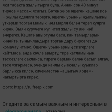
яки табакта җылытырга була. Аннан соң 40 минут
тирәсе массаж ясагыз. Бөтен җире өшегән кешене исә
– җылы одеялга төрергә, өшегән урынны җылылыкны
үткәрми торган мамык һәм марля белән төреп куярга
кирәк. Зыян күрүчегә күп итеп җылы су яки чәй
эчерегез. Кешегә авыртуны баса, кан тамырларын
киңәйтә, тынычландыра торган дару бирсәгез дә
комачау итмәс. Өшегән урыннарның сизгерлеге
кайтмаса, анда көчле авырту, тире катламының
төссезлеге сакланса, тирегә бармак белән басып алгач,
төсе үзгәрмәсә, эчендә канлы сыекчалы куыклар
барлыкка килсә, кичекмәстән «ашыгыч ярдәм»
чакыртырга кирәк.
фото: https://ru.freepik.com
Следите за самым важным и интересным в
Telegram-канале
Татмедиа