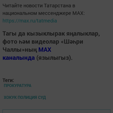
Читайте новости Татарстана в
национальном мессенджере MАХ:
https://max.ru/tatmedia
Тагы да кызыклырак яңалыклар,
фото һәм видеолар «Шәһри
Чаллы»ның
MAX
каналында
(язылыгыз).
Теги:
ПРОКУРАТУРА
ХОКУК ПОЛИЦИЯ СУД