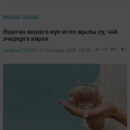
КИҢӘШ-ТАБЫШ
Өшегән кешегә күп итеп җылы су, чәй
эчерергә кирәк
Зөлфия ГАЛИМ,
11 гыйнвар 2023 - 09:36
1203
0
0