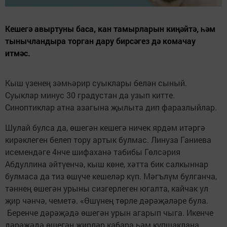
Кешегә авыртуны баса, кан тамырларын киңәйтә, һәм
тынычландыра торган дару бирсәгез дә комачау
итмәс.
Кыш үзенең зәмһәрир суыклары белән сыный.
Суыклар минус 30 градустан да узып китте.
Синоптиклар атна азагына җылыта дип фаразлыйлар.
Шулай булса да, өшегән кешегә ничек ярдәм итәргә
кирәклеген белеп тору артык булмас. Линуза Ганиева
исемендәге 4нче шифаханә табибы Гөлсәрия
Абдуллина әйтүенчә, кыш көне, хәтта бик салкыннар
булмаса да тиз өшүче кешеләр күп. Мәгълүм булганча,
тәннең өшегән урыны сизгерлеген югалта, кайчак ул
җир чәнчә, чеметә. «Өшүнең төрле дәрәҗәләре була.
Беренче дәрәҗәдә өшегән урын агарып чыга. Икенче
дәрәҗәдә өшегән җирләр кабара һәм купшаклана.