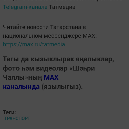
Telegram-канале
Татмедиа
Читайте новости Татарстана в
национальном мессенджере MАХ:
https://max.ru/tatmedia
Тагы да кызыклырак яңалыклар,
фото һәм видеолар «Шәһри
Чаллы»ның
MAX
каналында
(язылыгыз).
Теги:
ТРАНСПОРТ