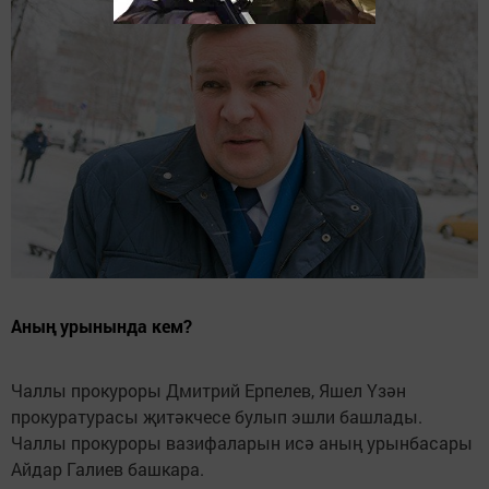
Аның урынында кем?
Чаллы прокуроры Дмитрий Ерпелев, Яшел Үзән
прокуратурасы җитәкчесе булып эшли башлады.
Чаллы прокуроры вазифаларын исә аның урынбасары
Айдар Галиев башкара.