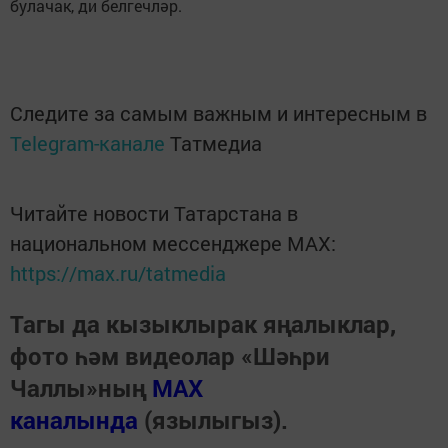
булачак, ди белгечләр.
Следите за самым важным и интересным в
Telegram-канале
Татмедиа
Читайте новости Татарстана в
национальном мессенджере MАХ:
https://max.ru/tatmedia
Тагы да кызыклырак яңалыклар,
фото һәм видеолар «Шәһри
Чаллы»ның
MAX
каналында
(язылыгыз).