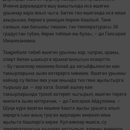
Өченче дәрәҗәдәге өшү вакытында исә өшегән
урыннар кара янып чыга. Бөтен тән өшегәндә исә кеше
акырыная, бернигә реакция бирми башлый. Тәне
салкын, кан басымы төшкән, тән температурасы 36
градустан түбән, йөрәк тибеше еш була», – ди Гөлсәрия
Миңнехановна.
Тәҗрибәле табиб өшегән урынны кар, чүпрәк, аракы,
спирт белән ышкырга ярамаганлыгын искәртте.
– Бу гамәлләр кешенең болай да зәгыйфьләнгән кан
тамырларына зыян китерергә мөмкин. Өшегән урынны
кайнар су белән яки учак янында тиз генә җылытырга
тырышу да – зур хата. Болай эшләү кан
тамырларында тромб китереп чыгырып, өшегән тирегә
икеләтә зыян китерәчәк, – ди Гөлсәрия Абдуллина. –
Шуңа күрә өшегән кешене башта җылы урынга алып
керергә һәм аның туңган җирләрен әкернәп кенә
җылыта башларга кирәк. Кул-аяклар өшесә, су
температурасын аз-азлап арттырып, аларны ваннада