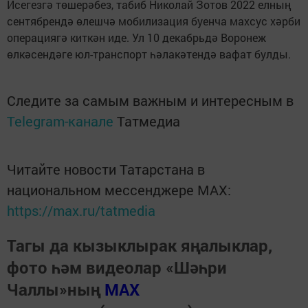
Исегезгә төшерәбез, табиб Николай Зотов 2022 елның
сентябрендә өлешчә мобилизация буенча махсус хәрби
операциягә киткән иде. Ул 10 декабрьдә Воронеж
өлкәсендәге юл-транспорт һәлакәтендә вафат булды.
Следите за самым важным и интересным в
Telegram-канале
Татмедиа
Читайте новости Татарстана в
национальном мессенджере MАХ:
https://max.ru/tatmedia
Тагы да кызыклырак яңалыклар,
фото һәм видеолар «Шәһри
Чаллы»ның
MAX