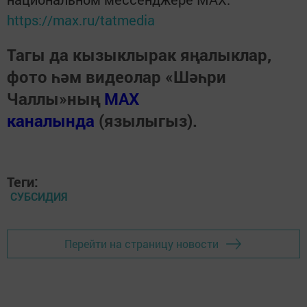
https://max.ru/tatmedia
Тагы да кызыклырак яңалыклар,
фото һәм видеолар «Шәһри
Чаллы»ның
MAX
каналында
(язылыгыз).
Теги:
СУБСИДИЯ
Перейти на страницу новости