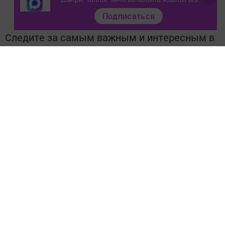
Подписаться
Следите за самым важным и интересным в
Telegram-канале
Татмедиа
Читайте новости Татарстана в
национальном мессенджере MАХ:
https://max.ru/tatmedia
Тагы да кызыклырак яңалыклар,
фото һәм видеолар «Шәһри
Чаллы»ның
MAX
каналында
(язылыгыз).