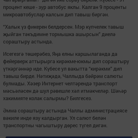
процент кеше - зур автобус яклы. Калган 9 проценты
микроавтобуслар калсын дип тавыш биргән.
“Халык үз фикерен белдерсен. Мэр күпчелек тавыш
җыйган тәкъдимне тормышка ашырсын” диелә
сораштыру астында.
Исегезгә төшерәбез, Яңа елны каршылаганда да
фейерверк аттырырга кирәкме-юкмы дип сораштыру
үткәргәннәр иде. Күбесе ул вакытта “кирәкми” дип
тавыш бирде. Нәтиҗәдә, Чаллыда бәйрәм салюты
булмады. Хәзер Интернет челтәрендә транспорт
мәсьәләсен дә шул рәвешле хәл итмәкчеләр. Шәһәр
хакимияте колак салырмы? Билгесез.
Әмма сораштыру астында Чаллы администрациясе
вәкиле инде язу калдырган. Ул салют белән
транспортны чагыштыру дөрес түгел дигән.