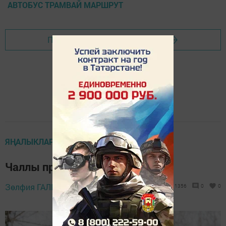
АВТОБУС ТРАМВАЙ МАРШРУТ
Перейти на страницу новости
ЯҢАЛЫКЛАР ТАСМАСЫ
Чаллы прокуроры китте
Зөлфия ГАЛИМ,
11 гыйнвар 2023 - 09:20
1356
0
0