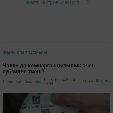
Перейти на страницу новости
ЯҢАЛЫКЛАР ТАСМАСЫ
Чаллыда кемнәргә җылылык өчен
субсидия тиеш?
11 гыйнвар 2023 -
Лилия Хәбибҗанова,
1250
0
0
09:04