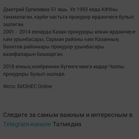
Дмитрий Ерпелевка 51 яшь. Ул 1993 елда КФУны
тәмамлаган, хәрби частьтә прокурор ярдәмчесе булып
эшләгән.
2001 - 2014 елларда Казан прокуроры өлкән ярдәмчесе
һәм урынбасары, Сарман районы һәм Казанның
Вахитов районнары прокурор урынбасары
вазифаларын башкарган.
2018 елның ноябреннән бүгенге көнгә кадәр Чаллы
прокуроры булып эшләде.
Фото: БИЗНЕС Online
Следите за самым важным и интересным в
Telegram-канале
Татмедиа