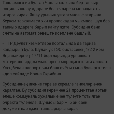
Ташламага ия булган Чаллы халкына бер тапкыр
социаль яклау идарәсе белгечләренә мөрәҗәгать
итәргә кирәк. Яшәү урынын үзгәртмәсә, фатирына
беркем теркәлмәсә яки пропискадан чыкмаса, шул бер
тапкыр идарәгә барып кайту җитә. Субсидия банк
счётына автомат рәвештә исәпләнә башлый.
- ТР Дәүләт хезмәтләре порталында да гариза
калдырып була. Шулай ук ГЭС бистәсенең 4/2-2 һәм
Яңа шәһәрнең 17/11 йортларында урнашкан
материаль ярдәм үзәкләренә мөрәҗәгать итә алалар.
Үзең белән паспорт һәм банк счёты гына булырга тиеш,
- дип сөйләде Ирина Скрябина.
Субсидиянең икенче төре аз керемле гаиләләр өчен
каралган. Бу субсидия керемнең 21 проценттан артык
өлеше коммуналь хуҗалык өчен түләүгә тотылган
очракта түләнелә. Шунысы бар – 6 ай саен
документлар җыеп тапшырырга кирәк.