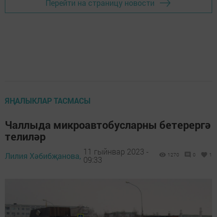
Перейти на страницу новости
ЯҢАЛЫКЛАР ТАСМАСЫ
Чаллыда микроавтобусларны бетерергә
телиләр
11 гыйнвар 2023 -
Лилия Хәбибҗанова,
1270
0
1
09:33