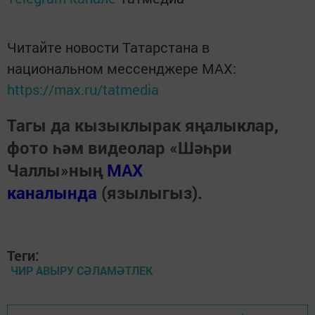
Читайте новости Татарстана в
национальном мессенджере MАХ:
https://max.ru/tatmedia
Тагы да кызыклырак яңалыклар,
фото һәм видеолар «Шәһри
Чаллы»ның
MAX
каналында
(язылыгыз).
Теги:
ЧИР АВЫРУ СӘЛАМӘТЛЕК