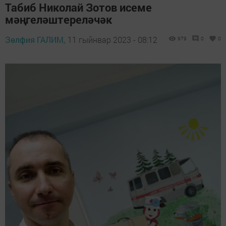
Табиб Николай Зотов исеме
мәңгеләштереләчәк
Зөлфия ГАЛИМ,
11 гыйнвар 2023 - 08:12
979
0
0