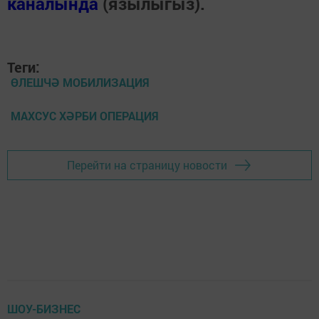
каналында
(язылыгыз).
Теги:
ӨЛЕШЧӘ МОБИЛИЗАЦИЯ
МАХСУС ХӘРБИ ОПЕРАЦИЯ
Перейти на страницу новости
ШОУ-БИЗНЕС