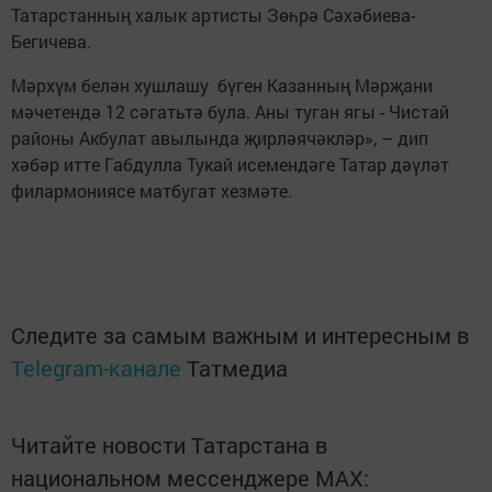
Татарстанның халык артисты Зөһрә Сәхәбиева-
Бегичева.
Мәрхүм белән хушлашу бүген Казанның Мәрҗани
мәчетендә 12 сәгатьтә була. Аны туган ягы - Чистай
районы Акбулат авылында җирләячәкләр», – дип
хәбәр итте Габдулла Тукай исемендәге Татар дәүләт
филармониясе матбугат хезмәте.
Следите за самым важным и интересным в
Telegram-канале
Татмедиа
Читайте новости Татарстана в
национальном мессенджере MАХ: