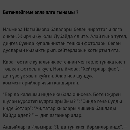
Бөтенләйгәме әллә ялга гынамы ?
Ильмира Нәгыймова балалары белән чираттагы ялга
очкан. Җырчы бу юлы Дубайда ял итә. Алай гына түгел,
диңгез буенда купальниктан төшкән фотолары белән
дусларын кызыктырып, хейтерларын котыртып ята.
Кара төстәге купальник өстеннән челтәрле туника киеп
төшкән фотосын куеп, Нәгыймова: “Хейтерлар, фас”, –
дип үзе үк язып куйган. Алар исә шундук
комментарийлар язып калдырган.
“Бер дә килешми инде ике бала әнисенә. Бөтен җирен
шулай күрсәтеп куярга ярыймы? ”; "Синдә генә булды
инде ботлар”; “Ай, татар кызлары чишенә башлады.
Кайда әдәп? ” – дип язганнар алар.
Андыйларга Ильмира: “Ялда тун киеп йөрмиләр инде”, –