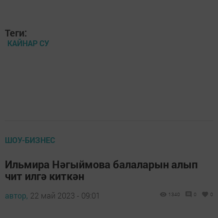
Теги:
КАЙНАР СУ
ШОУ-БИЗНЕС
Ильмира Нәгыймова балаларын алып
чит илгә киткән
автор,
22 май 2023 - 09:01
1340
0
0