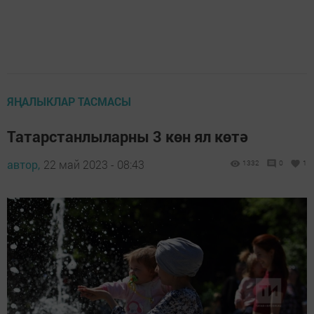
ЯҢАЛЫКЛАР ТАСМАСЫ
Татарстанлыларны 3 көн ял көтә
автор,
22 май 2023 - 08:43
1332
0
1