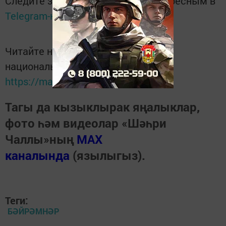
Следите за самым важным и интересным в
Telegram-канале
Татмедиа
Читайте новости Татарстана в
национальном мессенджере MАХ:
https://max.ru/tatmedia
Тагы да кызыклырак яңалыклар,
фото һәм видеолар «Шәһри
Чаллы»ның
MAX
каналында
(язылыгыз).
Теги:
БӘЙРӘМНӘР