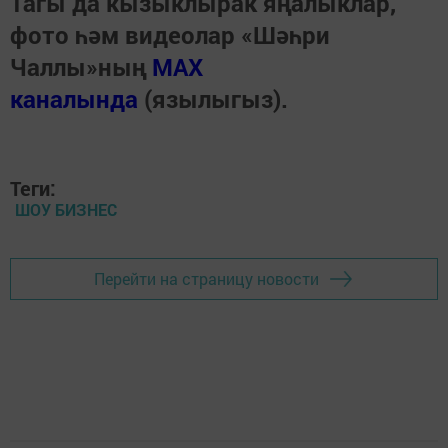
Тагы да кызыклырак яңалыклар,
фото һәм видеолар «Шәһри
Чаллы»ның
MAX
каналында
(язылыгыз).
Теги:
ШОУ БИЗНЕС
Перейти на страницу новости