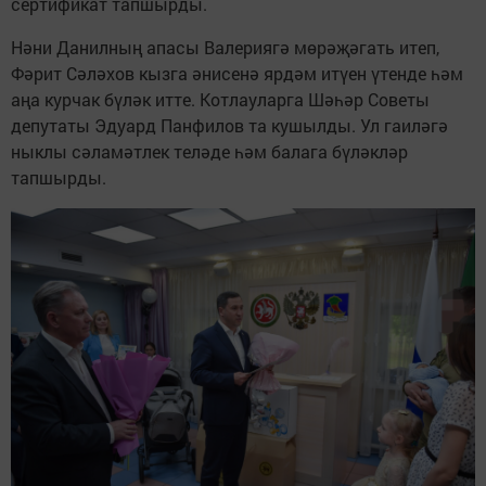
сертификат тапшырды.
Нәни Данилның апасы Валериягә мөрәҗәгать итеп,
Фәрит Сәләхов кызга әнисенә ярдәм итүен үтенде һәм
аңа курчак бүләк итте. Котлауларга Шәһәр Советы
депутаты Эдуард Панфилов та кушылды. Ул гаиләгә
ныклы сәламәтлек теләде һәм балага бүләкләр
тапшырды.