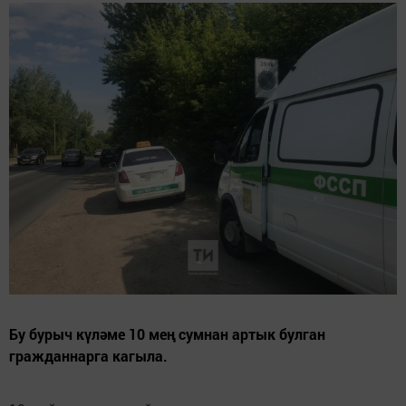
Бу бурыч күләме 10 мең сумнан артык булган
гражданнарга кагыла.