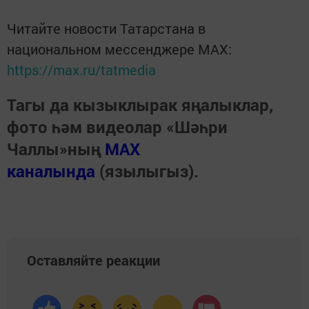
Читайте новости Татарстана в
национальном мессенджере MАХ:
https://max.ru/tatmedia
Тагы да кызыклырак яңалыклар,
фото һәм видеолар «Шәһри
Чаллы»ның
MAX
каналында
(язылыгыз).
Оставляйте реакции