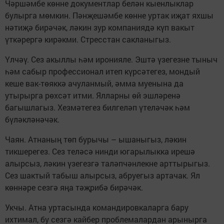
Чәршәмбе көнне документлар белән кыенлыклар
булырга мөмкин. Пәнҗешәмбе көнне уртак иҗат яхшы
нәтиҗә бирәчәк, ләкин зур компаниядә күп вакыт
үткәрергә кирәкми. Стресстан сакланыгыз.
Үлчәү. Сез акыллы һәм иронияле. Эштә үзегезне тыныч
һәм сабыр профессионал итеп күрсәтегез, мондый
кеше вак-төяккә ачуланмый, әмма муенына да
утырырга рөхсәт итми. Ялларны өй эшләренә
багышлагыз. Хезмәтегез билгеләп үтеләчәк һәм
бүләкләнәчәк.
Чаян. Атнаның төп бурычы – ышаныгыз, ләкин
тикшерегез. Сез теләсә нинди югарылыкка ирешә
алырсыз, ләкин үзегезгә таләпчәнлекне арттырыгыз.
Сез шактый табыш алырсыз, абруегыз артачак. Ял
көннәре сезгә яңа тәҗрибә бирәчәк.
Укчы. Атна уртасында командировкаларга бару
ихтимал, бу сезгә кайбер проблемалардан арынырга