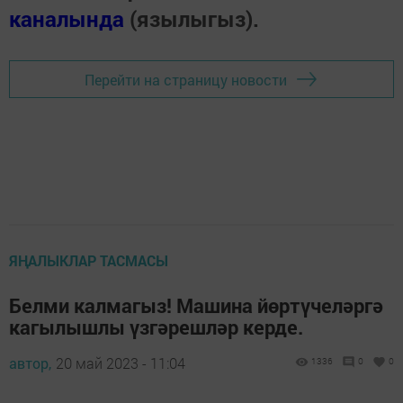
каналында
(язылыгыз).
Перейти на страницу новости
ЯҢАЛЫКЛАР ТАСМАСЫ
Белми калмагыз! Машина йөртүчеләргә
кагылышлы үзгәрешләр керде.
автор,
20 май 2023 - 11:04
1336
0
0