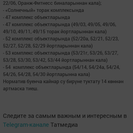
22/06, Оранж-Фитнесс биналарыннан кала);
- «Солнечный» торак комплексында
- 47 комплекс объектларында
- 47 комплекс объектларында (49/03, 49/05, 49/06,
49/10, 49/11, 49/15 торак йортларыннан кала)
- 52 комплекс объектларында (52/20а, 52/21, 52/23,
52/27, 52/28, 52/29 йортларыннан кала)
- 53 комплекс объектларында (53/21г, 53/26, 53/27,
53/28, 53/30, 53/42, 53/44 йортларыннан кала)
- 54 комплекс объектларында (54/14, 54/24а, 54/24,
54/26, 54/28, 54/30 йортларынна кала)
Норматив буенча кайнар су бирүне туктату 14 көннән
артмаска тиеш.
Следите за самым важным и интересным в
Telegram-канале
Татмедиа