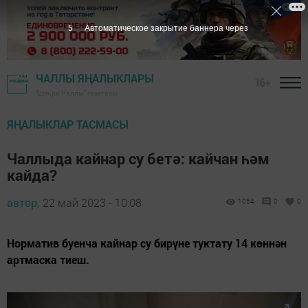
3
Автоматическое закрытие баннера через
ЧАЛЛЫ ЯҢАЛЫКЛАРЫ
16+
"Шәһри Чаллы" газетасы
ЯҢАЛЫКЛАР ТАСМАСЫ
Чаллыда кайнар су бетә: кайчан һәм
кайда?
автор,
22 май 2023 - 10:08
1054
0
0
Норматив буенча кайнар су бирүне туктату 14 көннән
артмаска тиеш.