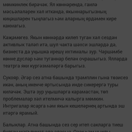
мөмкинлек бирәчәк. Ял көннәрендә, гаилә
мәсьәләләрен хәл иткәндә, якыннарыгызның
киңәшләрен тыңлагыз һәм аларның ярдәмен кире
какмагыз.
Кәҗәмөгез. Якын көннәрдә килеп туган хәл сездән
активлык таләп итә, шул чакта шәхси эшләрдә дә,
бизнеста да уңышка ирешү ихтималы зур. Чәршәмбе
көнне дуслар һәм туганнар белән очрашыгыз. Ялларда
театрга яки күргәзмәләргә барыгыз.
Сукояр. Әгәр сез атна башында трамплин гына төзисез
икән, аның икенче яртысында инде сикерергә туры
киләчәк. Эштә зур уңышларга карамастан, төп
проблемалар хәл ителмичә калырга мөмкин.
Интригалар ясарга һәм якын кешеләрнең артында эш
итәргә ярамый.
Балыклар. Атна башында сез сер итеп сакларга тиеш
булган мәгълүмат ала аласыз. Озак һәм ныклы