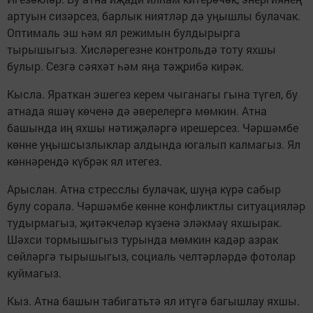
артуын сизәрсез, барлык ниятләр дә уңышлы булачак.
Оптималь эш һәм ял режимын булдырырга
тырышыгыз. Хисләрегезне контрольдә тоту яхшы
булыр. Сезгә сәяхәт һәм яңа тәҗрибә кирәк.
Кысла. Яраткан эшегез керем чыганагы гына түгел, бу
атнада яшәү көченә дә әверелергә мөмкин. Атна
башында иң яхшы нәтиҗәләргә ирешерсез. Чәршәмбе
көнне уңышсызлыклар алдында югалып калмагыз. Ял
көннәрендә күбрәк ял итегез.
Арыслан. Атна стресслы булачак, шуңа күрә сабыр
булу сорала. Чәршәмбе көнне конфликтлы ситуацияләр
тудырмагыз, җитәкчеләр күзенә эләкмәү яхшырак.
Шәхси тормышыгыз турында мөмкин кадәр азрак
сөйләргә тырышыгыз, социаль челтәрләрдә фотолар
куймагыз.
Кыз. Атна башын табигатьтә ял итүгә багышлау яхшы.