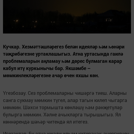
Кучкар. Хезмәттәшләрегез белән идеяләр һәм һөнәри
тәҗрибәгезне уртаклашыгыз. Атна уртасында гаилә
проблемаларын аңламау һәм дөрес булмаган карар
кабул итү куркынычы бар. Якшәмбе –
мөмкинлекләрегезне ачар өчен яхшы көн.
Үгезбозау. Сез проблемаларны чишәргә тиеш. Аларны
санга сукмау мөмкин түгел, алар тагын килеп чыгарга
мөмкин. Шәхси тормышта көнләшү һәм рәнҗетүләр
булырга мөмкин. Хәлне ачыкларга тырышыгыз. Ял
көннәрендә шәһәр читендә ял итегез.
Игезәкләр. Бу атна иҗади илһам китерәчәк, энергиянең