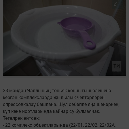
23 майдан Чаллының төньяк-көнчыгыш өлешенә
кергән комплексларда җылылык челтәрләрен
опрессовкалау башлана. Шул сәбәпле яңа шәһәрнең
күп кенә йортларында кайнар су булмаячак.
Төгәлрәк әйтсәк:
- 22 комплекс объектларында (22/01, 22/02, 22/02А,