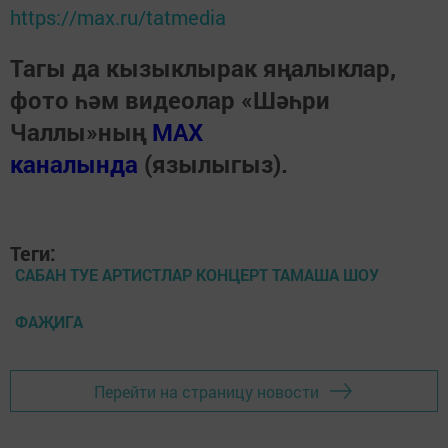
https://max.ru/tatmedia
Тагы да кызыклырак яңалыклар,
фото һәм видеолар «Шәһри
Чаллы»ның
MAX
каналында
(язылыгыз).
Теги:
САБАН ТУЕ АРТИСТЛАР КОНЦЕРТ ТАМАША ШОУ
ФАҖИГА
Перейти на страницу новости