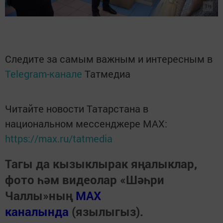
Следите за самым важным и интересным в
Telegram-канале
Татмедиа
Читайте новости Татарстана в
национальном мессенджере MАХ:
https://max.ru/tatmedia
Тагы да кызыклырак яңалыклар,
фото һәм видеолар «Шәһри
Чаллы»ның
MAX
каналында
(язылыгыз).