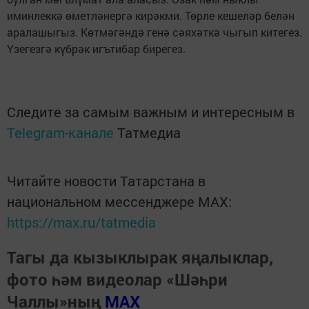
иминлеккә өметләнергә кирәкми. Төрле кешеләр белән
аралашыгыз. Көтмәгәндә генә сәяхәткә чыгып китегез.
Үзегезгә күбрәк игътибар бирегез.
Следите за самым важным и интересным в
Telegram-канале
Татмедиа
Читайте новости Татарстана в
национальном мессенджере MАХ:
https://max.ru/tatmedia
Тагы да кызыклырак яңалыклар,
фото һәм видеолар «Шәһри
Чаллы»ның
MAX