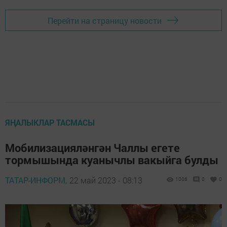
Перейти на страницу новости
ЯҢАЛЫКЛАР ТАСМАСЫ
Мобилизацияләнгән Чаллы егете
тормышында куанычлы вакыйга булды
ТАТАР-ИНФОРМ,
22 май 2023 - 08:13
1006
0
0