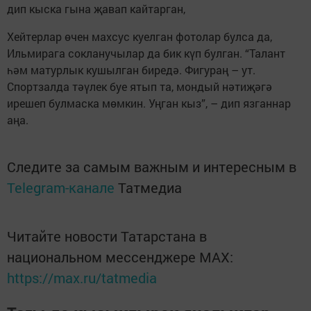
дип кыска гына җавап кайтарган,
Хейтерлар өчен махсус куелган фотолар булса да,
Ильмирага сокланучылар да бик күп булган. “Талант
һәм матурлык кушылган биредә. Фигураң – ут.
Спортзалда тәүлек буе ятып та, мондый нәтиҗәгә
ирешеп булмаска мөмкин. Уңган кыз”, – дип язганнар
аңа.
Следите за самым важным и интересным в
Telegram-канале
Татмедиа
Читайте новости Татарстана в
национальном мессенджере MАХ:
https://max.ru/tatmedia