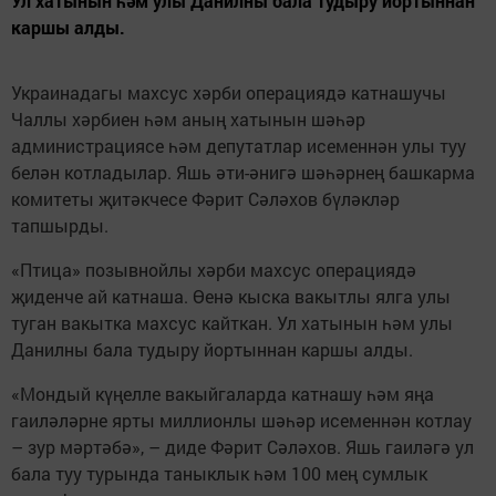
Ул хатынын һәм улы Данилны бала тудыру йортыннан
каршы алды.
Украинадагы махсус хәрби операциядә катнашучы
Чаллы хәрбиен һәм аның хатынын шәһәр
администрациясе һәм депутатлар исеменнән улы туу
белән котладылар. Яшь әти-әнигә шәһәрнең башкарма
комитеты җитәкчесе Фәрит Сәләхов бүләкләр
тапшырды.
«Птица» позывнойлы хәрби махсус операциядә
җиденче ай катнаша. Өенә кыска вакытлы ялга улы
туган вакытка махсус кайткан. Ул хатынын һәм улы
Данилны бала тудыру йортыннан каршы алды.
«Мондый күңелле вакыйгаларда катнашу һәм яңа
гаиләләрне ярты миллионлы шәһәр исеменнән котлау
– зур мәртәбә», – диде Фәрит Сәләхов. Яшь гаиләгә ул
бала туу турында таныклык һәм 100 мең сумлык