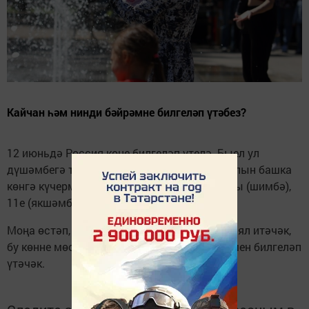
Кайчан һәм нинди бәйрәмне билгеләп үтәбез?
12 июньдә Россия көне билгеләп үтелә. Быел ул
дүшәмбегә туры килә. Шуңа күрә, бәйрәм ялын башка
көнгә күчермичә генә, берьюлы өч көн – 10ы (шимбә),
11е (якшәмбе) һәм 12се ял итәчәкбез.
Моңа өстәп, татарстанлылар 28 июньдә дә ял итәчәк,
бу көнне мөселман дөньясы Корбан бәйрәмен билгеләп
үтәчәк.