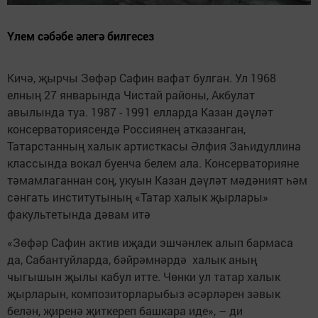
Үлем сәбәбе әлегә билгесез
Кичә, җырчы Зөфәр Сафин вафат булган. Ул 1968
елның 27 январында Чистай районы, Акбулат
авылында туа. 1987 - 1991 елларда Казан дәүләт
консерваториясендә Россиянең атказанган,
Татарстанның халык артисткасы Әлфия Заһидуллина
классында вокал буенча белем ала. Консерваторияне
тәмамлаганнан соң, укуын Казан дәүләт мәдәният һәм
сәнгать институтының «Татар халык җырлары»
факультетында дәвам итә
«Зөфәр Сафин актив иҗади эшчәнлек алып бармаса
да, Сабантуйларда, бәйрәмнәрдә халык аның
чыгышын җылы кабул итте. Чөнки ул татар халык
җырларын, композиторларыбыз әсәрләрен зәвык
белән, җиренә җиткереп башкара иде», – ди