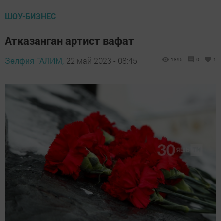
ШОУ-БИЗНЕС
Атказанган артист вафат
Зөлфия ГАЛИМ,
22 май 2023 - 08:45
1895
0
1