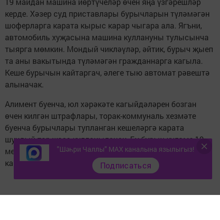
19 майдан машина йөртүчеләр өчен яңа үзгәрешләр
керде. Хәзер суд приставлары бурычларын түләмәгән
шоферларга карата кырыс карар чыгара ала. Ягъни,
автомобиль хуҗасына машина куллануны тулысынча
тыярга мөмкин. Мондый чикләүләр, әйтик, бурыч җыеп
та аны вакытында түләмәгән гражданнарга кагыла.
Кеше бурычын кайтаргач, әлеге тыю автомат рәвештә
алыначак.
Алимент буенча, юл хәрәкәте кагыйдәләрен бозган
өчен килгән штрафлары, торак-коммуналь хезмәте
буенча бурычлары тупланган кешеләргә карата
шундый төр җәза кулланылачак. Бу бурыч күләме 10
"Шәһри Чаллы" MAX каналына язылыгыз!
мең сумнан артык булган машина йөртүчеләргә
кагыла.
Подписаться
Следите за самым важным и интересным в