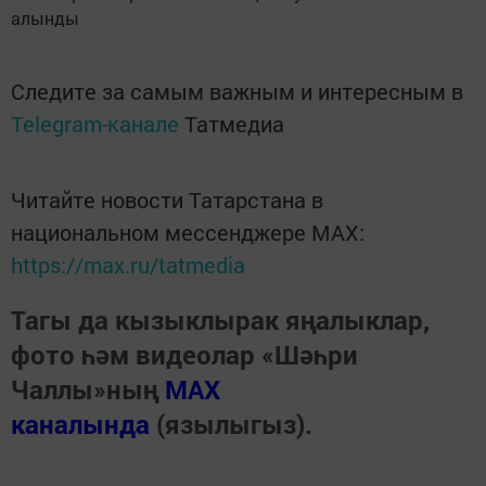
алынды
Следите за самым важным и интересным в
Telegram-канале
Татмедиа
Читайте новости Татарстана в
национальном мессенджере MАХ:
https://max.ru/tatmedia
Тагы да кызыклырак яңалыклар,
фото һәм видеолар «Шәһри
Чаллы»ның
MAX
каналында
(язылыгыз).