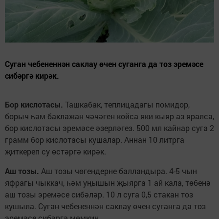
Суган чебененнән саклау өчен суганга да тоз эремәсе
сибәргә кирәк.
Бор кислотасы.
Ташкабак, теплицадагы помидор,
борыч һәм баклажан чәчәген койса яки кыяр аз яралса,
бор кислотасы эремәсе әзерләгез. 500 мл кайнар суга 2
грамм бор кислотасы кушалар. Аннан 10 литрга
җиткереп су өстәргә кирәк.
Аш тозы.
Аш тозы чөгендерне балландыра. 4-5 чын
яфрагы чыккач, һәм уңышын җыярга 1 ай кала, төбенә
аш тозы эремәсе сибәләр. 10 л суга 0,5 стакан тоз
кушыла. Суган чебененнән саклау өчен суганга да тоз
эремәсе сибәргә мөмкин.