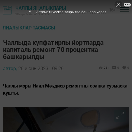
ЧАЛЛЫ ЯҢАЛЫКЛАРЫ
16+
3
Автоматическое закрытие баннера через
"Шәһри Чаллы" газетасы
ЯҢАЛЫКЛАР ТАСМАСЫ
Чаллыда күпфатирлы йортларда
капиталь ремонт 70 процентка
башкарылды
автор,
26 июнь 2023 - 09:26
981
0
0
Чаллы мэры Наил Мәһдиев ремонтны озакка сузмаска
кушты.