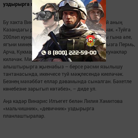
уздырырга планлаштыралар.
Бу хакта Винарис Илъегет үзе хәбәр итте. Туй аның
Казандагы ресторанында 13 августта булачак. «Туйга
200ләп кунак чакырылды. Бу – иң якыннары гына әле,
ягъни минем һәм Лилиянең туганнары. Туебызга Пермь,
Арча, Кукмара, Чаллы, Самара якларыннан кунаклар
киләчәк. Мин дә, Лилия дә ике тапкыр кием
алыштырырга җыенабыз – берсе рәсми язылышу
тантанасында, икенчесе туй мәҗлесендә киеләчәк.
Безнең мәхәббәт еллар дәвамында сыналган. Бәхетле
көнебезне зарыгып көтәбез», – диде ул.
Аңа кадәр Винарис Илъегет белән Лилия Хәмитова
«мальчишник», «девичник» уздырырга
планлаштыралар.