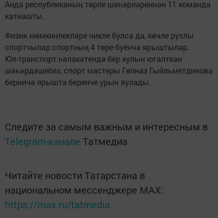
Анда республиканың төрле шәһәрләреннән 11 команда
катнашты.
Физик мөмкинлекләре чикле булса да, көчле рухлы
спортчылар спортның 4 төре буенча ярыштылар.
Юл-транспорт һәлакәтендә бер кулын югалткан
шәһәрдәшебез, спорт мастеры Гөлназ Гыйльметдинова
берничә ярышта беренче урын яулады.
Следите за самым важным и интересным в
Telegram-канале
Татмедиа
Читайте новости Татарстана в
национальном мессенджере MАХ:
https://max.ru/tatmedia