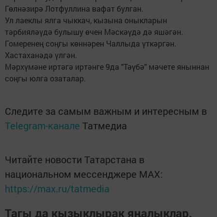
Гөлнәзирә Лотфуллина вафат булган.
Ул лаеклы ялга чыккач, кызына оныкларын
тәрбияләүдә булышу өчен Мәскәүдә дә яшәгән.
Гомеренең соңгы көннәрен Чаллыда үткәргән.
Хастаханәдә үлгән.
Мәрхүмәне иртәгә иртәнге 9да "Тәүбә" мәчете яныннан
соңгы юлга озаталар.
Следите за самым важным и интересным в
Telegram-канале
Татмедиа
Читайте новости Татарстана в
национальном мессенджере MАХ:
https://max.ru/tatmedia
Тагы да кызыклырак яңалыклар,