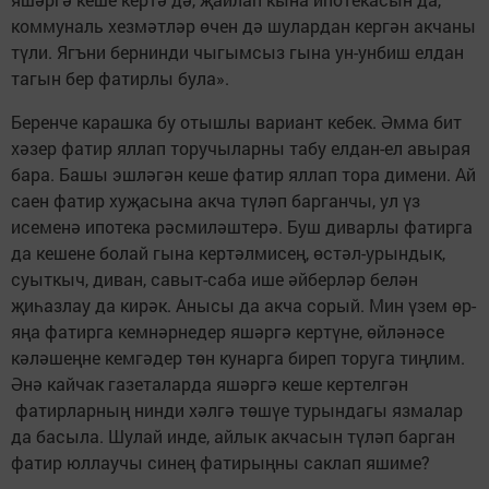
коммуналь хезмәтләр өчен дә шулардан кергән акчаны
түли. Ягъни бернинди чыгымсыз гына ун-унбиш елдан
тагын бер фатирлы була».
Беренче карашка бу отышлы вариант кебек. Әмма бит
хәзер фатир яллап торучыларны табу елдан-ел авырая
бара. Башы эшләгән кеше фатир яллап тора димени. Ай
саен фатир хуҗасына акча түләп барганчы, ул үз
исеменә ипотека рәсмиләштерә. Буш диварлы фатирга
да кешене болай гына кертәлмисең, өстәл-урындык,
суыткыч, диван, савыт-саба ише әйберләр белән
җиһазлау да кирәк. Анысы да акча сорый. Мин үзем өр-
яңа фатирга кемнәрнедер яшәргә кертүне, өйләнәсе
кәләшеңне кемгәдер төн кунарга биреп торуга тиңлим.
Әнә кайчак газеталарда яшәргә кеше кертелгән
фатирларның нинди хәлгә төшүе турындагы язмалар
да басыла. Шулай инде, айлык акчасын түләп барган
фатир юллаучы синең фатирыңны саклап яшиме?