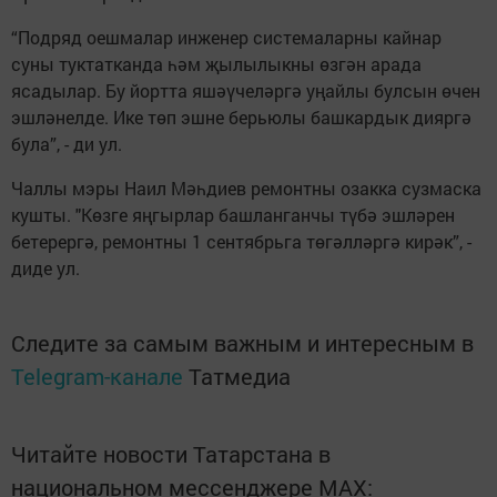
“Подряд оешмалар инженер системаларны кайнар
суны туктатканда һәм җылылыкны өзгән арада
ясадылар. Бу йортта яшәүчеләргә уңайлы булсын өчен
эшләнелде. Ике төп эшне берьюлы башкардык дияргә
була”, - ди ул.
Чаллы мэры Наил Мәһдиев ремонтны озакка сузмаска
кушты. "Көзге яңгырлар башланганчы түбә эшләрен
бетерергә, ремонтны 1 сентябрьга төгәлләргә кирәк”, -
диде ул.
Следите за самым важным и интересным в
Telegram-канале
Татмедиа
Читайте новости Татарстана в
национальном мессенджере MАХ: