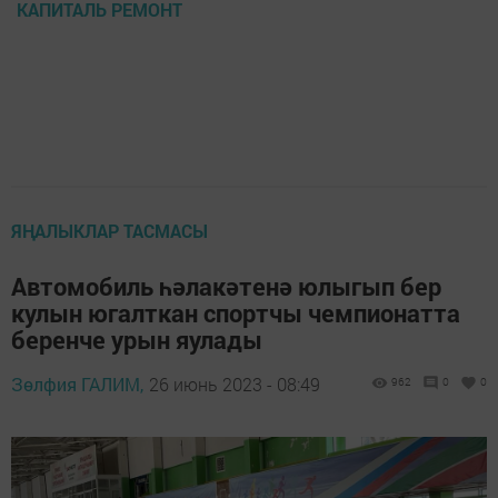
КАПИТАЛЬ РЕМОНТ
ЯҢАЛЫКЛАР ТАСМАСЫ
Автомобиль һәлакәтенә юлыгып бер
кулын югалткан спортчы чемпионатта
беренче урын яулады
Зөлфия ГАЛИМ,
26 июнь 2023 - 08:49
962
0
0