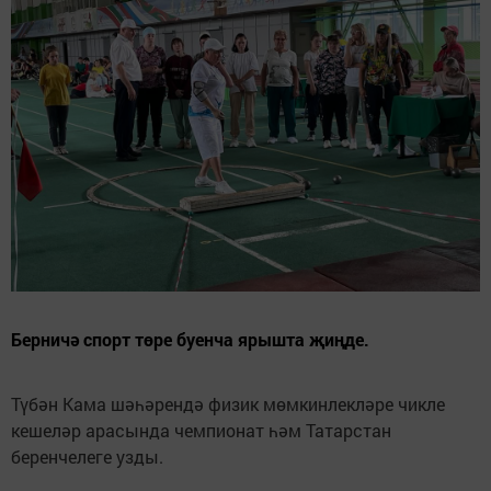
Берничә спорт төре буенча ярышта җиңде.
Түбән Кама шәһәрендә физик мөмкинлекләре чикле
кешеләр арасында чемпионат һәм Татарстан
беренчелеге узды.