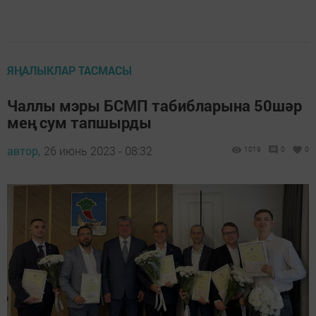
ЯҢАЛЫКЛАР ТАСМАСЫ
Чаллы мэры БСМП табибларына 50шәр
мең сум тапшырды
автор,
26 июнь 2023 - 08:32
1019
0
0