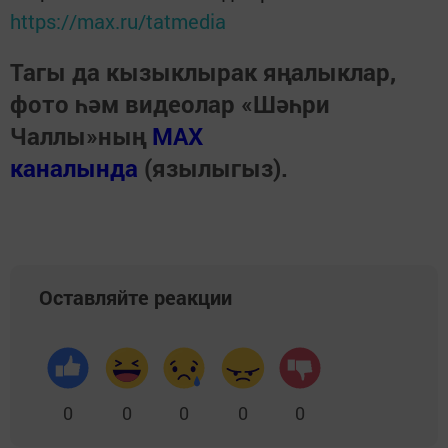
https://max.ru/tatmedia
Тагы да кызыклырак яңалыклар,
фото һәм видеолар «Шәһри
Чаллы»ның
MAX
каналында
(язылыгыз).
Оставляйте реакции
0
0
0
0
0