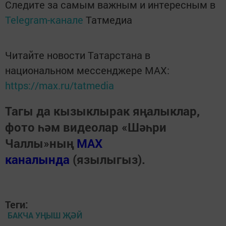
Следите за самым важным и интересным в
Telegram-канале
Татмедиа
Читайте новости Татарстана в
национальном мессенджере MАХ:
https://max.ru/tatmedia
Тагы да кызыклырак яңалыклар,
фото һәм видеолар «Шәһри
Чаллы»ның
MAX
каналында
(язылыгыз).
Теги:
БАКЧА УҢЫШ ҖӘЙ