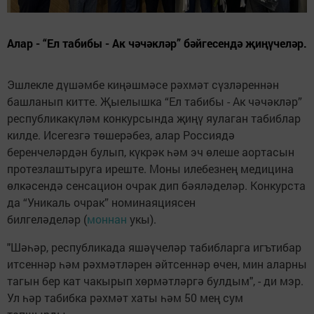
Алар - “Ел табибы - Ак чәчәкләр” бәйгесендә җиңүчеләр.
Эшлекле дүшәмбе киңәшмәсе рәхмәт сүзләреннән
башланып китте. Җыелышка “Ел табибы - Ак чәчәкләр”
республикакүләм конкурсында җиңү яулаган табиблар
килде. Исегезгә төшерәбез, алар Россиядә
беренчеләрдән булып, күкрәк һәм эч өлеше аортасын
протезлаштыруга иреште. Моны илебезнең медицина
өлкәсендә сенсацион очрак дип бәяләделәр. Конкурста
да “Уникаль очрак” номинаяциясен
билгеләделәр (
моннан
укы).
"Шәһәр, республикада яшәүчеләр табибларга игътибар
итсеннәр һәм рәхмәтләрен әйтсеннәр өчен, мин аларны
тагын бер кат чакырып хөрмәтләргә булдым", - ди мэр.
Ул һәр табибка рәхмәт хаты һәм 50 мең сум