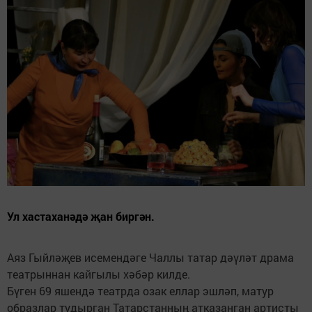
Ул хастаханәдә җан биргән.
Аяз Гыйләҗев исемендәге Чаллы татар дәүләт драма
театрыннан кайгылы хәбәр килде.
Бүген 69 яшендә театрда озак еллар эшләп, матур
образлар тудырган Татарстанның атказанган артисты