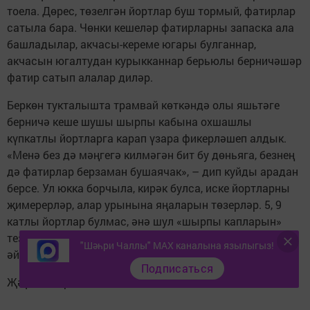
тоела. Дөрес, төзелгән йортлар буш тормый, фатирлар
сатыла бара. Чөнки кешеләр фатирларны запаска ала
башладылар, акчасы-кереме югары булганнар,
акчасын югалтудан курыкканнар берьюлы берничәшәр
фатир сатып алалар диләр.
Беркөн тукталышта трамвай көткәндә олы яшьтәге
берничә кеше шушы шырпы кабына охшашлы
күпкатлы йортларга карап үзара фикерләшеп алдык.
«Менә без дә мәңгегә килмәгән бит бу дөньяга, безнең
дә фатирлар берзаман бушаячак», – дип куйды арадан
берсе. Ул юкка борчыла, кирәк булса, иске йортларны
җимерерләр, алар урынына яңаларын төзерләр. 5, 9
катлы йортлар булмас, әнә шул «шырпы капларын»
тезәрләр. Йортлар төзелеше бик керемле тармакка
"Шәһри Чаллы" MAX каналына язылыгыз!
әйләнеп бара бит.
Подписаться
Җәүдәт Харисов.