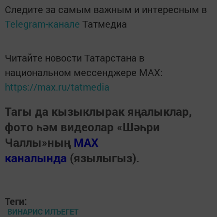
Следите за самым важным и интересным в
Telegram-канале
Татмедиа
Читайте новости Татарстана в
национальном мессенджере MАХ:
https://max.ru/tatmedia
Тагы да кызыклырак яңалыклар,
фото һәм видеолар «Шәһри
Чаллы»ның
MAX
каналында
(язылыгыз).
Теги:
ВИНАРИС ИЛЪЕГЕТ