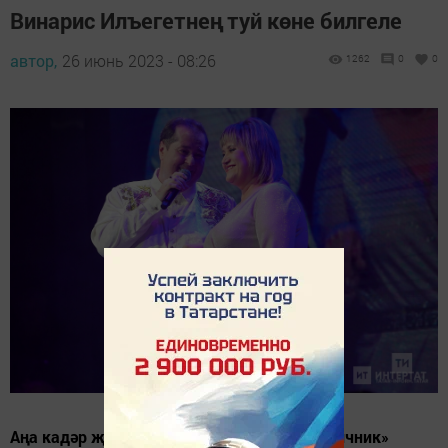
Винарис Илъегетнең туй көне билгеле
автор,
26 июнь 2023 - 08:26
1262
0
0
Аңа кадәр җырчылар «мальчишник», «девичник»