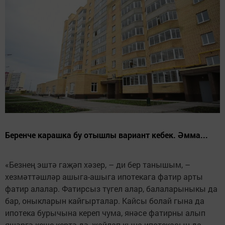
Беренче карашка бу отышлы вариант кебек. Әмма...
«Безнең эштә гаҗәп хәзер, – ди бер танышым, –
хезмәттәшләр ашыга-ашыга ипотекага фатир арты
фатир алалар. Фатирсыз түгел алар, балаларыныкы да
бар, оныкларын кайгырталар. Кайсы болай гына да
ипотека бурычына кереп чума, янәсе фатирны алып
яшәргә кеше кертә дә, җайлап кына ипотекасын да,