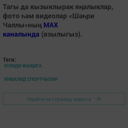
Тагы да кызыклырак яңалыклар,
фото һәм видеолар «Шәһри
Чаллы»ның
MAX
каналында
(язылыгыз).
Теги:
ЮХИДИ ФАҖИГА
ИНВАЛИД СПОРТЧЫЛАР
Перейти на страницу новости