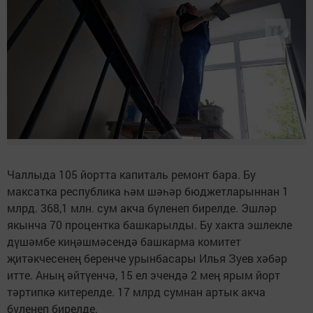
Чаллыда 105 йортта капиталь ремонт бара. Бу
максатка республика һәм шәһәр бюджетларыннан 1
млрд. 368,1 млн. сум акча бүленеп бирелде. Эшләр
якынча 70 процентка башкарылды. Бу хакта эшлекле
дүшәмбе киңәшмәсендә башкарма комитет
җитәкчесенең беренче урынбасары Илья Зуев хәбәр
итте. Аның әйтүенчә, 15 ел эчендә 2 мең ярым йорт
тәртипкә китерелде. 17 млрд сумнан артык акча
бүленеп бирелде.