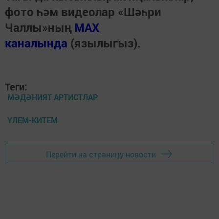
фото һәм видеолар «Шәһри
Чаллы»ның
MAX
каналында
(язылыгыз).
Теги:
МӘДӘНИЯТ АРТИСТЛАР
ҮЛЕМ-КИТЕМ
Перейти на страницу новости