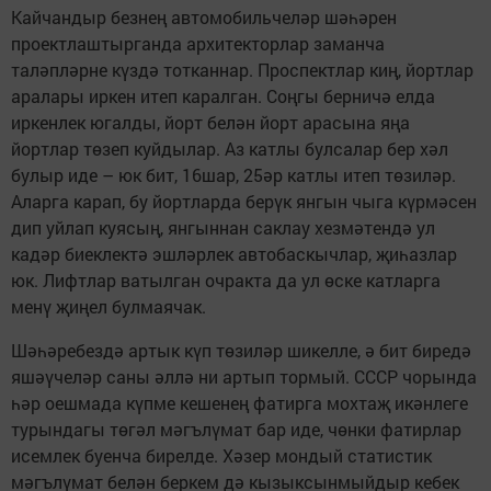
Кайчандыр безнең автомобильчеләр шәһәрен
проектлаштырганда архитекторлар заманча
таләпләрне күздә тотканнар. Проспектлар киң, йортлар
аралары иркен итеп каралган. Соңгы берничә елда
иркенлек югалды, йорт белән йорт арасына яңа
йортлар төзеп куйдылар. Аз катлы булсалар бер хәл
булыр иде – юк бит, 16шар, 25әр катлы итеп төзиләр.
Аларга карап, бу йортларда берүк янгын чыга күрмәсен
дип уйлап куясың, янгыннан саклау хезмәтендә ул
кадәр биеклектә эшләрлек автобаскычлар, җиһазлар
юк. Лифтлар ватылган очракта да ул өске катларга
менү җиңел булмаячак.
Шәһәребездә артык күп төзиләр шикелле, ә бит биредә
яшәүчеләр саны әллә ни артып тормый. СССР чорында
һәр оешмада күпме кешенең фатирга мохтаҗ икәнлеге
турындагы төгәл мәгълүмат бар иде, чөнки фатирлар
исемлек буенча бирелде. Хәзер мондый статистик
мәгълүмат белән беркем дә кызыксынмыйдыр кебек