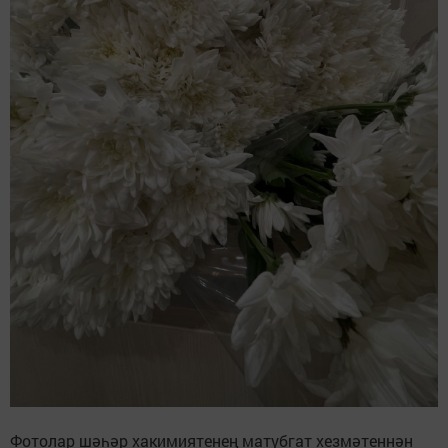
Фотолар шәһәр хакимиятенең матубгат хезмәтеннән