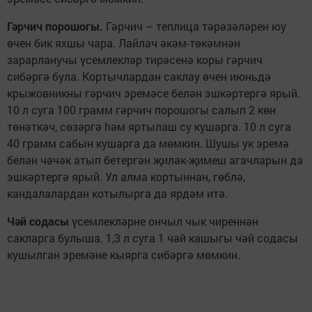
Гәрчич порошогы.
Гәрчич – теплица тәрәзәләрен юу
өчен бик яхшы чара. Лайлач әкәм-төкәмнән
зарарланучы үсемлекләр тирәсенә коры гәрчич
сибәргә була. Кортычлардан саклау өчен июньдә
крыжовникны гәрчич эремәсе белән эшкәртергә ярый.
10 л суга 100 грамм гәрчич порошогы салып 2 көн
төнәткәч, сөзәргә hәм яртылаш су кушарга. 10 л суга
40 грамм сабын кушарга да мөмкин. Шушы ук эремә
белән чәчәк атып бетергән җиләк-җимеш агачларын да
эшкәртергә ярый. Ул алма кортыннан, гөблә,
кандалалардан котылырга да ярдәм итә.
Чәй содасы
үсемлекләрне ончыл чык чиреннән
сакларга булыша. 1,3 л суга 1 чәй кашыгы чәй содасы
кушылган эремәне кыярга сибәргә мөмкин.