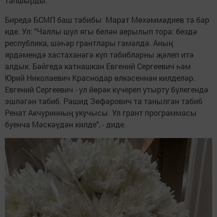
тапшырды.
Биредә БСМП баш табибы Марат Мөхәммәдиев та бар
иде. Ул: "Чаллы шул ягы белән аерылып тора: бездә
республика, шәһәр грантлары гамәлдә. Аның
ярдәмендә хастаханәгә күп табибларны җәлеп итә
алдык. Бәйгедә катнашкан Евгений Сергеевич һәм
Юрий Николаевич Краснодар өлкәсеннән килделәр.
Евгений Сергеевич - ул йөрәк күчереп утырту бүлегендә
эшләгән табиб. Рәшид Зөфәрович та танылган табиб
Ренат Акчуринның укучысы. Ул грант программасы
буенча Мәскәүдән килде", - диде.