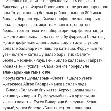
– 30 еллыгын, ә Сәләт форумнары – 15 еллыгын
билгеләп үтә. Форум Россиянең төрле регионнарыннан
һәм Татарстанның барлык районнарыннан 800 якын
баланы берләштерә. Смена профильле аланнарның
юнәлешләрен фән, иҗат һәм сәнгать, спортны
берләштергән тематик лабораторияләр форматында
гамәлгә ашырыла. Гадәттәгечә бу форумда Сәләтнең
җәйге профильле аланнарына сайлап алуны үткән
сәләтле балалар һәм яшьләр катнаша. Форумның төп
үзенчәлеге – катнашучылар бары тик «Сәләт»
берләшмәсенең «Раушан», «Биләр каласы», «Гайрәт»,
«Азнакай», «Рухият», «Саба» җәйге профильле
аланнарыннан гына килә.
Форум катнашучыларын «Сәләт» яшьләр үзәге
җитәкчесе Айгөл Габдрахманова сәламләде.
– Биләр «Сәләт»не бик көтте. Аеруча шушы җыен
катнашучыларын. Бу форумыбызның уртасы, иң
кызган вакыты. Бүген Биләр яңа бер сулыш белән
сулый, чөнки биредә «Сәләт»нең төп аланнары