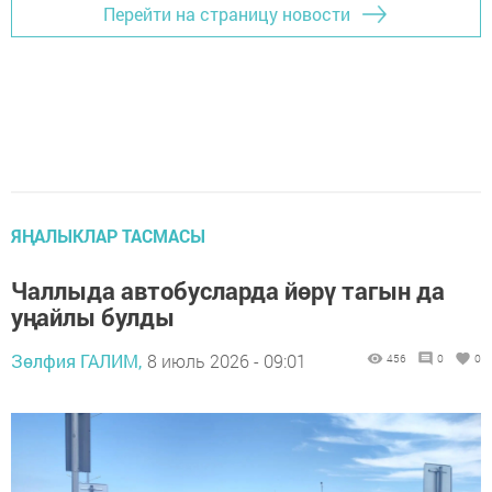
Перейти на страницу новости
ЯҢАЛЫКЛАР ТАСМАСЫ
Чаллыда автобусларда йөрү тагын да
уңайлы булды
Зөлфия ГАЛИМ,
8 июль 2026 - 09:01
456
0
0