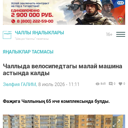
ЧАЛЛЫ ЯҢАЛЫКЛАРЫ
16+
"Шәһри Чаллы" газетасы
ЯҢАЛЫКЛАР ТАСМАСЫ
Чаллыда велосипедтагы малай машина
астында калды
Зөлфия ГАЛИМ,
8 июль 2026 - 11:11
845
0
0
Фаҗига Чаллының 65 нче комплексында булды.