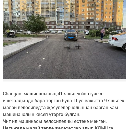
Changan машинасының 41 яшьлек йөртүчесе
ишегалдында бара торган була. Шул вакытта 9 яшьлек
малай велосипедта җәяүлеләр юлыннан барган һәм
машина юлын кисеп үтәргә булган.
Чит ил машинасы велосипедчы өстенә менгән.
Нәтиҗәдә малай төрле җәрәхәтләр алып КДМЦга