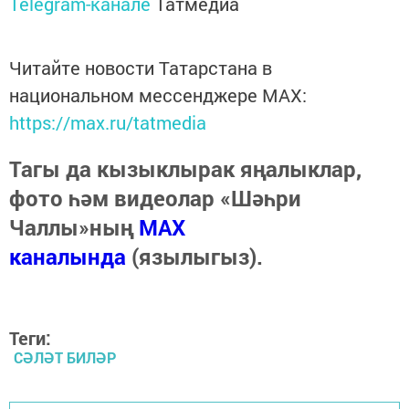
Telegram-канале
Татмедиа
Читайте новости Татарстана в
национальном мессенджере MАХ:
https://max.ru/tatmedia
Тагы да кызыклырак яңалыклар,
фото һәм видеолар «Шәһри
Чаллы»ның
MAX
каналында
(язылыгыз).
Теги:
СӘЛӘТ БИЛӘР