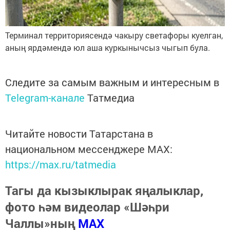
Терминал территориясендә чакыру светафоры куелган,
аның ярдәмендә юл аша куркынычсыз чыгып була.
Следите за самым важным и интересным в
Telegram-канале
Татмедиа
Читайте новости Татарстана в
национальном мессенджере MАХ:
https://max.ru/tatmedia
Тагы да кызыклырак яңалыклар,
фото һәм видеолар «Шәһри
Чаллы»ның
MAX