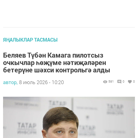
ЯҢАЛЫКЛАР ТАСМАСЫ
Беляев Түбән Камага пилотсыз
очкычлар һөҗүме нәтиҗәләрен
бетерүне шәхси контрольгә алды
автор,
8 июль 2026 - 10:20
581
0
0