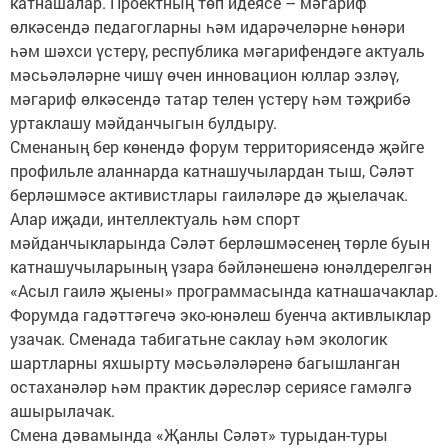
катнашалар. Проектның төп идеясе – мәгариф
өлкәсендә педагогларны һәм идарәчеләрне һөнәри
һәм шәхси үстерү, республика мәгарифендәге актуаль
мәсьәләләрне чишү өчен инновацион юллар эзләү,
мәгариф өлкәсендә татар телен үстерү һәм тәҗрибә
уртаклашу мәйданчыгын булдыру.
Сменаның бер көнендә форум территориясендә җәйге
профильле аланнарда катнашучылардан тыш, Сәләт
берләшмәсе активистлары гаиләләре дә җыелачак.
Алар иҗади, интеллектуаль һәм спорт
мәйданчыкларында Сәләт берләшмәсенең төрле буын
катнашучыларының үзара бәйләнешенә юнәлдерелгән
«Асыл гаилә җыены» программасында катнашачаклар.
Форумда гадәттәгечә эко-юнәлеш буенча активлыклар
узачак. Сменада табигатьне саклау һәм экологик
шартларны яхшырту мәсьәләләренә багышланган
остаханәләр һәм практик дәресләр сериясе гамәлгә
ашырылачак.
Смена дәвамында «Җанлы Сәләт» турыдан-туры