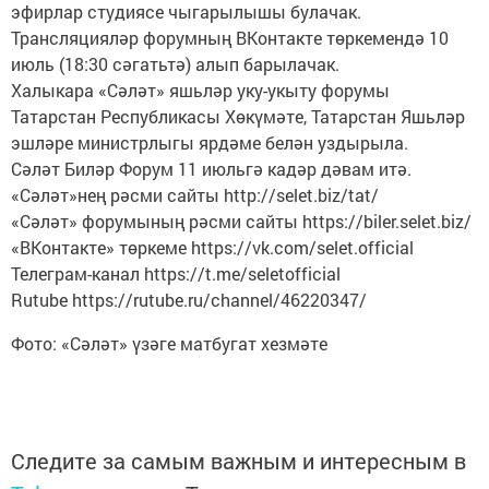
эфирлар студиясе чыгарылышы булачак.
Трансляцияләр форумның ВКонтакте төркемендә 10
июль (18:30 сәгатьтә) алып барылачак.
Халыкара «Сәләт» яшьләр уку-укыту форумы
Татарстан Республикасы Хөкүмәте, Татарстан Яшьләр
эшләре министрлыгы ярдәме белән уздырыла.
Сәләт Биләр Форум 11 июльгә кадәр дәвам итә.
«Сәләт»нең рәсми сайты http://selet.biz/tat/
«Сәләт» форумының рәсми сайты https://biler.selet.biz/
«ВКонтакте» төркеме https://vk.com/selet.official
Телеграм-канал https://t.me/seletofficial
Rutube https://rutube.ru/channel/46220347/
Фото: «Сәләт» үзәге матбугат хезмәте
Следите за самым важным и интересным в