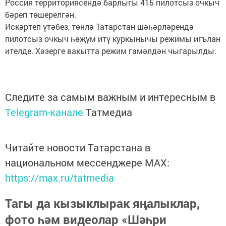
Россия территориясендә барлыгы 415 пилотсыз очкыч
бәреп төшерелгән.
Искәртеп үтәбез, төнлә Татарстан шәһәрләрендә
пилотсыз очкыч һөҗүм итү куркынычы режимы игълан
ителде. Хәзерге вакытта режим гамәлдән чыгарылды.
Следите за самым важным и интересным в
Telegram-канале
Татмедиа
Читайте новости Татарстана в
национальном мессенджере MАХ:
https://max.ru/tatmedia
Тагы да кызыклырак яңалыклар,
фото һәм видеолар «Шәһри