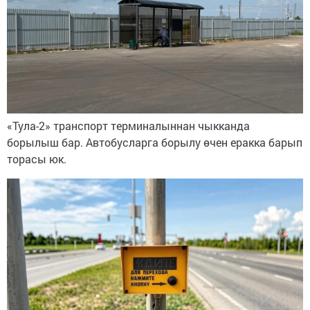
«Тула-2» транспорт терминалыннан чыкканда
борылыш бар. Автобусларга борылу өчен еракка барып
торасы юк.