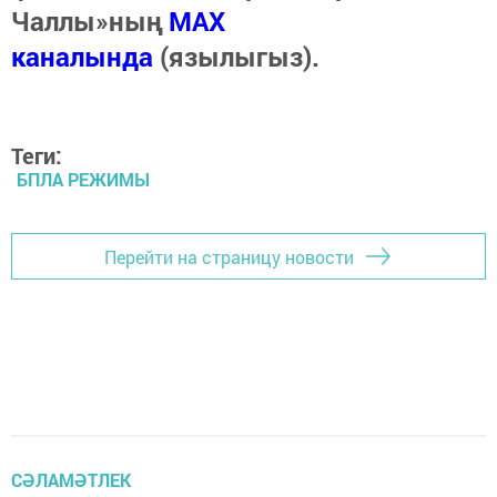
Чаллы»ның
MAX
каналында
(язылыгыз).
Теги:
БПЛА РЕЖИМЫ
Перейти на страницу новости
СӘЛАМӘТЛЕК