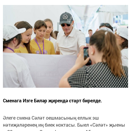
Сменага Изге Биләр җирендә старт бирелде.
Әлеге смена Сәләт оешмасының еллык эш
нәтиҗәләренең иң биек ноктасы. Быел «Сәләт» җыены