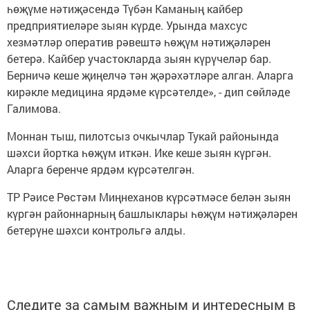
һөҗүме нәтиҗәсендә Түбән Каманың кайбер
предприятиеләре зыян күрде. Урында махсус
хезмәтләр оператив рәвештә һөҗүм нәтиҗәләрен
бетерә. Кайбер участокларда зыян күрүчеләр бар.
Берничә кеше җиңелчә тән җәрәхәтләре алган. Аларга
кирәкле медицина ярдәме күрсәтелде», - дип сөйләде
Галимова.
Моннан тыш, пилотсыз очкычлар Тукай районында
шәхси йортка һөҗүм иткән. Ике кеше зыян күргән.
Аларга беренче ярдәм күрсәтелгән.
ТР Рәисе Рөстәм Миңнеханов күрсәтмәсе белән зыян
күргән районнарның башлыклары һөҗүм нәтиҗәләрен
бетерүне шәхси контрольгә алды.
Следите за самым важным и интересным в