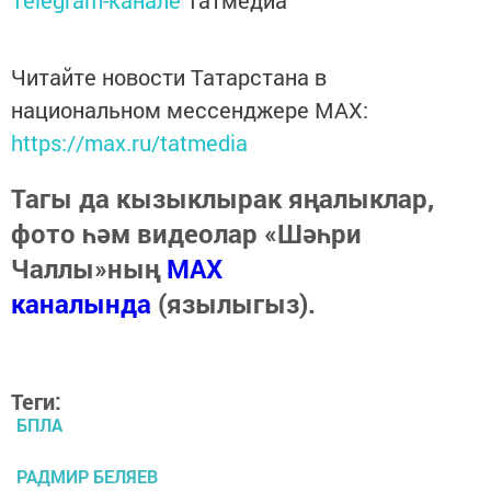
Читайте новости Татарстана в
национальном мессенджере MАХ:
https://max.ru/tatmedia
Тагы да кызыклырак яңалыклар,
фото һәм видеолар «Шәһри
Чаллы»ның
MAX
каналында
(язылыгыз).
Теги:
БПЛА
РАДМИР БЕЛЯЕВ