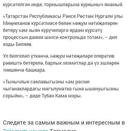
күрсәтелгән инде, тормышларына куркыныч янамый.
«Татарстан Республикасы Рәисе Рөстәм Нургали улы
Миңнеханов күрсәтмәсе белән һөҗүм нәтиҗәләрен
бетерү һәм зыян күрүчеләргә ярдәм күрсәтү
процессын даими шәхси контрольдә тотам», – дип
язды Беляев.
Ул билгеләп үткәнчә, һөҗүм нәтиҗәләре оператив
рәвештә бетерелә, барлык хезмәтләр дә үз эшләрен
тиешенчә башкара.
«Тынычлык саклавыгызны һәм рәсми
чыганаклардагы мәгълүматка гына ышануыгызны
сорыйм», – диде Түбән Кама мэры.
Следите за самым важным и интересным в
Telegram-канале
Татмедиа