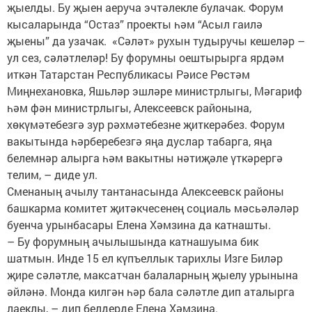
җыелды. Бу җыен аеруча эчтәлекле булачак. Форум
кысаларында “Остаз” проекты һәм “Асыл гаилә
җыены” да узачак. «Сәләт» рухын тудыручы кешеләр –
ул сез, сәләтлеләр! Бу форумны оештырырга ярдәм
иткән Татарстан Республикасы Рәисе Рөстәм
Миңнехановка, Яшьләр эшләре министрлыгы, Мәгариф
һәм фән министрлыгы, Алексеевск районына,
хөкүмәтебезгә зур рәхмәтебезне җиткерәбез. Форум
вакытында һәрберебезгә яңа дуслар табарга, яңа
белемнәр алырга һәм вакытны нәтиҗәле үткәрергә
телим, – диде ул.
Сменаның ачылу тантанасында Алексеевск районы
башкарма комитет җитәкчесенең социаль мәсьәләләр
буенча урынбасары Елена Хәмзина да катнашты.
– Бу форумның ачылышында катнашуыма бик
шатмын. Инде 15 ел күпъеллык тарихлы Изге Биләр
җире сәләтле, максатчан балаларның җыелу урынына
әйләнә. Монда килгән һәр бала сәләтле дип аталырга
лаеклы, – дип белдерде Елена Хәмзина.