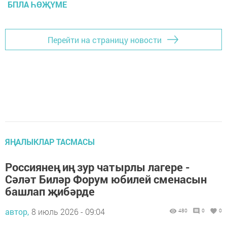
БПЛА ҺӨҖҮМЕ
Перейти на страницу новости
ЯҢАЛЫКЛАР ТАСМАСЫ
Россиянең иң зур чатырлы лагере -
Сәләт Биләр Форум юбилей сменасын
башлап җибәрде
автор,
8 июль 2026 - 09:04
480
0
0