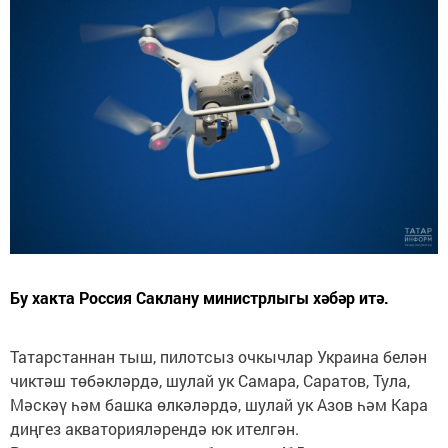
Бу хакта Россия Саклану министрлыгы хәбәр итә.
Татарстаннан тыш, пилотсыз очкычлар Украина белән
чиктәш төбәкләрдә, шулай ук Самара, Саратов, Тула,
Мәскәү һәм башка өлкәләрдә, шулай ук Азов һәм Кара
диңгез акваторияләрендә юк ителгән.