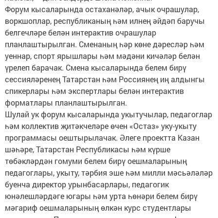
Форум кысаларында остаханәләр, ачык очрашулар,
воркшоплар, республиканың һәм илнең әйдәп баручы
белгечләре белән интерактив очрашулар
планлаштырылган. Сменаның һәр көне дәресләр һәм
уеннар, спорт ярышлары һәм мәдәни кичәләр белән
үрелеп барачак. Смена кысаларында белем бирү
сессияләренең Татарстан һәм Россиянең иң алдынгы
спикерлары һәм экспертлары белән интерактив
форматлары планлаштырылган.
Шулай ук форум кысаларында укытучылар, педагоглар
һәм коллектив җитәкчеләре өчен «Остаз» уку-укыту
программасы оештырылачак. Әлеге проектта Казан
шәһәре, Татарстан Республикасы һәм күрше
төбәкләрдән гомуми белем бирү оешмаларының
педагоглары, укыту, тәрбия эше һәм милли мәсьәләләр
буенча директор урынбасарлары, педагогик
юнәлешләрдәге югары һәм урта һөнәри белем бирү
мәгариф оешмаларының өлкән курс студентлары