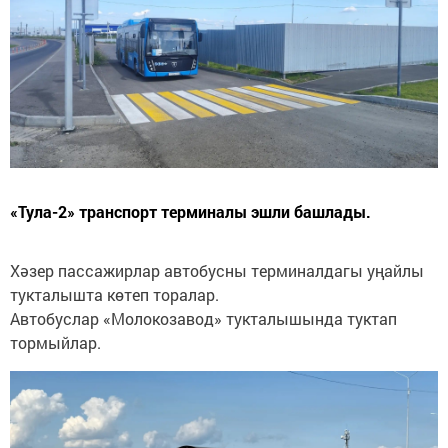
«Тула-2» транспорт терминалы эшли башлады.
Хәзер пассажирлар автобусны терминалдагы уңайлы
тукталышта көтеп торалар.
Автобуслар «Молокозавод» тукталышында туктап
тормыйлар.