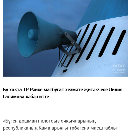
Бу хакта ТР Рәисе матбугат хезмәте җитәкчесе Лилия
Галимова хәбәр итте.
«Бүген дошман пилотсыз очкычларының
республиканың Кама аръягы төбәгенә масштаблы