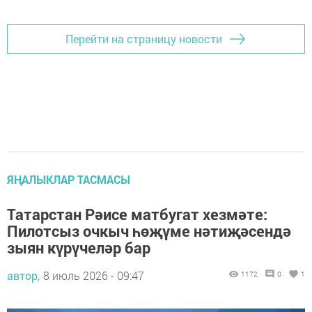
Перейти на страницу новости
ЯҢАЛЫКЛАР ТАСМАСЫ
Татарстан Рәисе матбугат хезмәте:
Пилотсыз очкыч һөҗүме нәтиҗәсендә
зыян күрүчеләр бар
автор,
8 июль 2026 - 09:47
1172
0
1