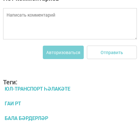
Отправить
Авторизоваться
Теги:
ЮЛ-ТРАНСПОРТ ҺӘЛАКӘТЕ
ГАИ РТ
БАЛА БӘРДЕРЛӘР