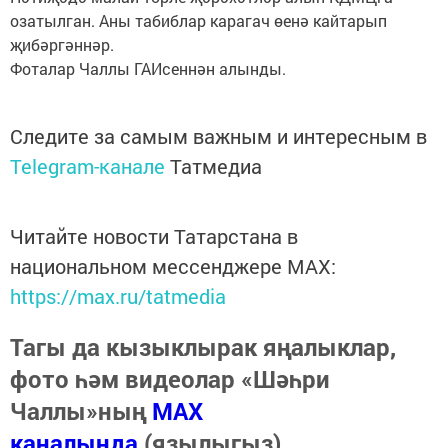
озатылган. Аны табиблар карагач өенә кайтарып
җибәргәннәр.
Фоталар Чаллы ГАИсеннән алынды.
Следите за самым важным и интересным в
Telegram-канале
Татмедиа
Читайте новости Татарстана в
национальном мессенджере MАХ:
https://max.ru/tatmedia
Тагы да кызыклырак яңалыклар,
фото һәм видеолар «Шәһри
Чаллы»ның
MAX
каналында
(язылыгыз).