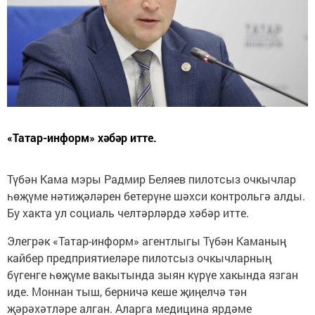
«Татар-информ» хәбәр итте.
Түбән Кама мэры Радмир Беляев пилотсыз очкычлар
һөҗүме нәтиҗәләрен бетерүне шәхси контрольгә алды.
Бу хакта ул социаль челтәрләрдә хәбәр итте.
Элегрәк «Татар-информ» агентлыгы Түбән Каманың
кайбер предприятиеләре пилотсыз очкычларның
бүгенге һөҗүме вакытында зыян күрүе хакында язган
иде. Моннан тыш, берничә кеше җиңелчә тән
җәрәхәтләре алган. Аларга медицина ярдәме