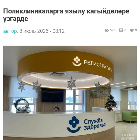
Поликлиникаларга язылу кагыйдәләре
үзгәрде
автор,
8 июль 2026 - 08:12
570
0
0