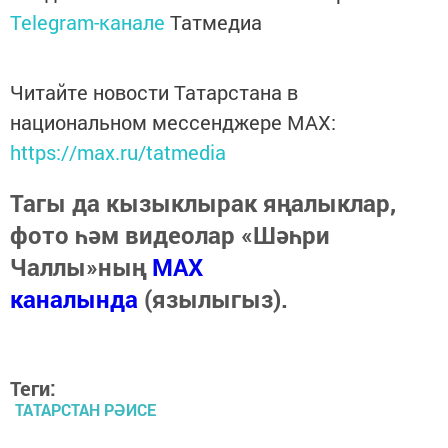
Telegram-канале
Татмедиа
Читайте новости Татарстана в
национальном мессенджере MАХ:
https://max.ru/tatmedia
Тагы да кызыклырак яңалыклар,
фото һәм видеолар «Шәһри
Чаллы»ның
MAX
каналында
(язылыгыз).
Теги:
ТАТАРСТАН РӘИСЕ