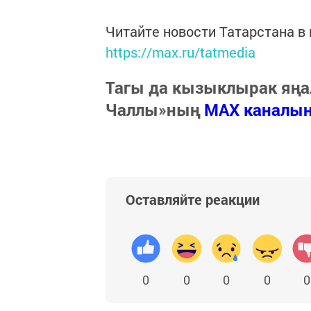
Читайте новости Татарстана 
https://max.ru/tatmedia
Тагы да кызыклырак яңа
Чаллы»ның
MAX каналы
Оставляйте реакции
0
0
0
0
0