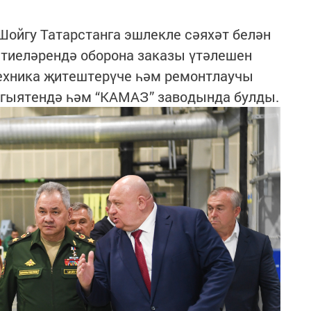
ойгу Татарстанга эшлекле сәяхәт белән
ятиеләрендә оборона заказы үтәлешен
техника җитештерүче һәм ремонтлаучы
мгыятендә һәм “КАМАЗ” заводында булды.