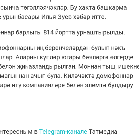
сынча төгәлләячәкләр. Бу хакта башкарма
 урынбасары Илья Зуев хәбәр итте.
оннар барлыгы 814 йортта урнаштырылды.
омофоннарны иң беренчеләрдән булып нәкъ
лар. Аларны күпләр югары бәяләргә өлгерде.
белән җиһазландырылган. Моннан тыш, ишекн
чмагыннан ачып була. Киләчәктә домофоннар
арә итү компанияләре белән элемтә булдыру
интересным в
Telegram-канале
Татмедиа