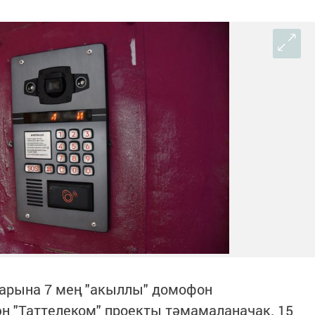
ларына 7 мең "акыллы" домофон
н "Таттелеком" проекты тәмамаланачак. 15