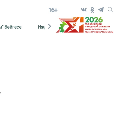
16+
" бәйгесе
Иҗат
Реклама
Онлайн язы
0