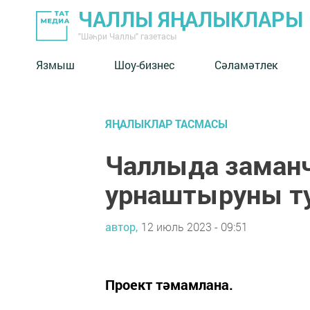
ЧАЛЛЫ ЯҢАЛЫКЛАРЫ
"Шәһри Чаллы" газетасы
Язмыш
Шоу-бизнес
Сәламәтлек
ЯҢАЛЫКЛАР ТАСМАСЫ
Чаллыда заман
урнаштыруны т
автор,
12 июль 2023 - 09:51
Проект тәмамлана.