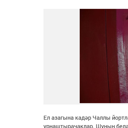
Ел азагына кадәр Чаллы йорт
урнаштырачаклар. Шуның белә