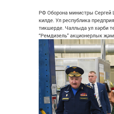
РФ Оборона министры Сергей Ш
килде. Ул республика предпри
тикшерде. Чаллыда ул хәрби 
“Ремдизель” акционерлык җә