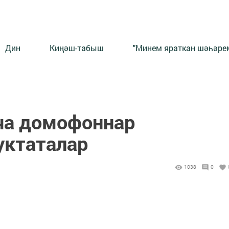
Дин
Киңәш-табыш
"Минем яраткан шәһәрем
ча домофоннар
уктаталар
1038
0