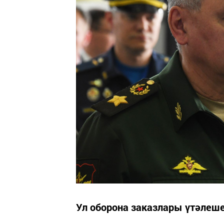
Ул оборона заказлары үтәлеш