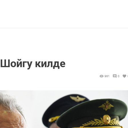
 Шойгу килде
961
0