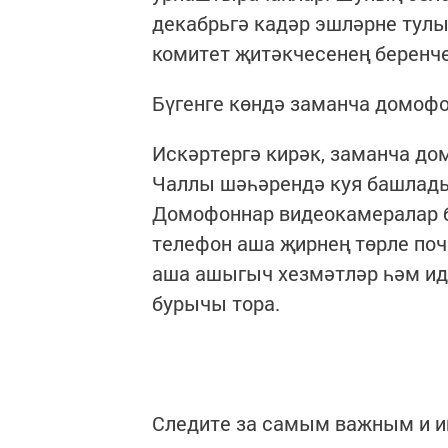
декабрьгә кадәр эшләрне тулы
комитет җитәкчесенең беренче
Бүгенге көндә заманча домоф
Искәртергә кирәк, заманча д
Чаллы шәһәрендә куя башлады
Домофоннар видеокамералар 
телефон аша җирнең төрле по
аша ашыгыч хезмәтләр һәм ид
бурычы тора.
Следите за самым важным и 