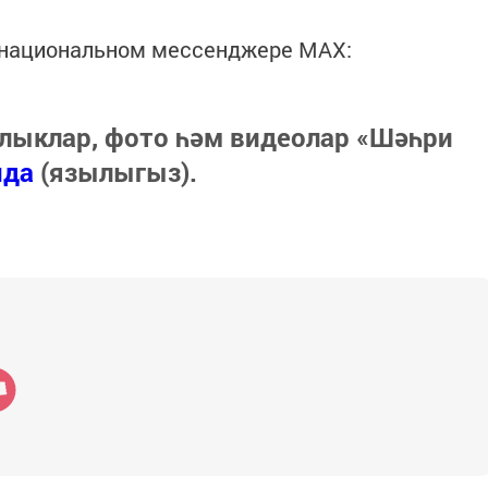
в национальном мессенджере MАХ:
лыклар, фото һәм видеолар «Шәһри
нда
(язылыгыз).