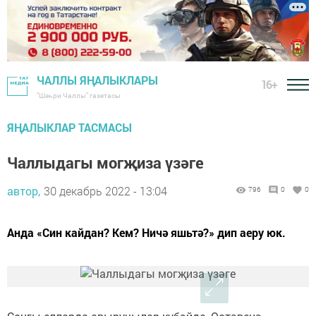
ЧАЛЛЫ ЯҢАЛЫКЛАРЫ
16+
"Шәһри Чаллы" газетасы
ЯҢАЛЫКЛАР ТАСМАСЫ
Чаллыдагы могҗиза үзәге
автор,
30 декабрь 2022 - 13:04
796
0
0
Анда «Син кайдан? Кем? Ничә яшьтә?» дип аеру юк.