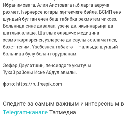
Ибраһимовага, Алия Аистовага һ.б.ларга аеруча
рәхмәт. Һәрнәрсә югары җитәкчегә бәйле. БСМП әнә
шундый булган өчен баш табибка рәхмәтем чиксез.
Больница сине дәвалап, үзеңә дә, якыннарыңа да
шатлык өләшә. Шатлык өләшүче медицина
хезмәткәрләренең үзләренә дә саулык-сәламәтлек,
бәхет телим. Үзебезнең төбәктә – Чаллыда шундый
больница булу белән горурланам.
Зөфәр Дәүләтшин, пенсиядәге укытучы.
Тукай районы Иске Абдул авылы.
фото: https://ru.freepik.com
Следите за самым важным и интересным в
Telegram-канале
Татмедиа