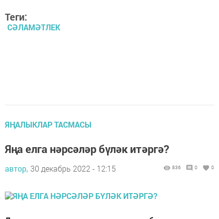
Теги:
СӘЛАМӘТЛЕК
ЯҢАЛЫКЛАР ТАСМАСЫ
Яңа елга нәрсәләр бүләк итәргә?
автор,
30 декабрь 2022 - 12:15
836
0
0