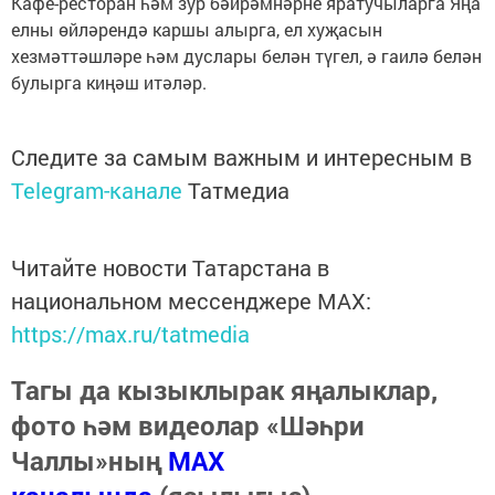
Кафе-ресторан һәм зур бәйрәмнәрне яратучыларга Яңа
елны өйләрендә каршы алырга, ел хуҗасын
хезмәттәшләре һәм дуслары белән түгел, ә гаилә белән
булырга киңәш итәләр.
Следите за самым важным и интересным в
Telegram-канале
Татмедиа
Читайте новости Татарстана в
национальном мессенджере MАХ:
https://max.ru/tatmedia
Тагы да кызыклырак яңалыклар,
фото һәм видеолар «Шәһри
Чаллы»ның
MAX