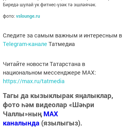
Биредә шулай ук фитнес-үзәк тә эшләячәк.
фото:
vslounge.ru
Следите за самым важным и интересным в
Telegram-канале
Татмедиа
Читайте новости Татарстана в
национальном мессенджере MАХ:
https://max.ru/tatmedia
Тагы да кызыклырак яңалыклар,
фото һәм видеолар «Шәһри
Чаллы»ның
MAX
каналында
(язылыгыз).