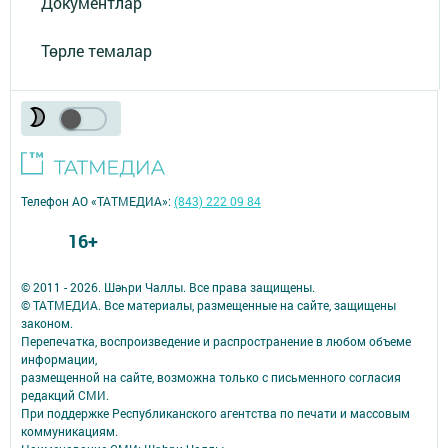
Документлар
Төрле темалар
Телефон АО «ТАТМЕДИА»:
(843) 222 09 84
16+
© 2011 - 2026. Шәһри Чаллы. Все права защищены.
© ТАТМЕДИА. Все материалы, размещенные на сайте, защищены
законом.
Перепечатка, воспроизведение и распространение в любом объеме
информации,
размещенной на сайте, возможна только с письменного согласия
редакций СМИ.
При поддержке Республиканского агентства по печати и массовым
коммуникациям.