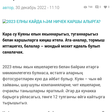
автор,
30 декабрь 2022 - 11:10
798
0
0
Кара су Куяны елын якыннарыгыз, туганнарыгыз
белән каршыларга киңәш ителә. Ата-аналар, тормыш
иптәшегез, балалар – мондый мохит идеаль булып
саналачак.
2023 елны якын кешеләрегез белән бәйрәм итәргә
мөмкинлегегез булмаса, өстәлгә аларның
фотосурәтләрен кую да әйбәт булыр. Куян – чын өй
хайваны, шау-шулы компанияләрне, чит кешеләрне,
очраклы танышларны яратмый. Әгәр дә кунакка
барырга уйласагыз, төнге 12 тулганчы өйгә кайтырга
тырышыгыз.