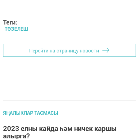
Теги:
ТӨЗЕЛЕШ
Перейти на страницу новости
ЯҢАЛЫКЛАР ТАСМАСЫ
2023 елны кайда һәм ничек каршы
алырга?