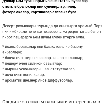
Дуслар һәм туганнарыгыз өчен татлы бүләкләр,
стильле брелоклар яки сувенирлар, плед,
фоторамкалар, картиналар алсагыз була.
Десерт ризыклары турында да онытырга ярамый. Торт
яки имбирьле печенье пешерергә, үз рецептыгыз белән
пирог пешерергә һәм шуны бүләк итәргә була.
* йөзек, брошкалар яки башка ювелир бизәнү
әйберләре;
* бакча өчен кирәк-яраклар, кашпо-фәләннәр;
* пешерү өчен силикон савытлар;
* чыршы уенчыклары һәм статуэткалар;
* акча өчен копилкалар;
* ароматик шәмнәр яисә диффузорлар.
Следите за самым важным и интересным в