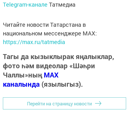
Telegram-канале
Татмедиа
Читайте новости Татарстана в
национальном мессенджере MАХ:
https://max.ru/tatmedia
Тагы да кызыклырак яңалыклар,
фото һәм видеолар «Шәһри
Чаллы»ның
MAX
каналында
(язылыгыз).
Перейти на страницу новости