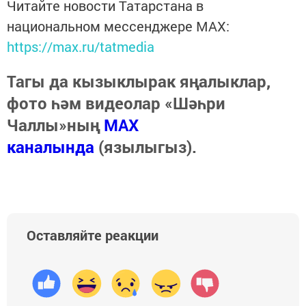
Читайте новости Татарстана в
национальном мессенджере MАХ:
https://max.ru/tatmedia
Тагы да кызыклырак яңалыклар,
фото һәм видеолар «Шәһри
Чаллы»ның
MAX
каналында
(язылыгыз).
Оставляйте реакции