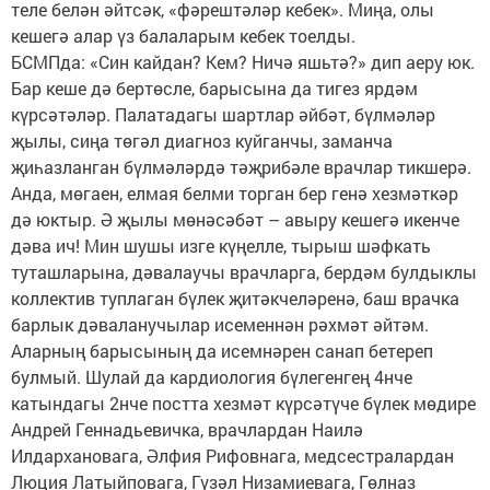
теле белән әйтсәк, «фәрештәләр кебек». Миңа, олы
кешегә алар үз балаларым кебек тоелды.
БСМПда: «Син кайдан? Кем? Ничә яшьтә?» дип аеру юк.
Бар кеше дә бертөсле, барысына да тигез ярдәм
күрсәтәләр. Палатадагы шартлар әйбәт, бүлмәләр
җылы, сиңа төгәл диагноз куйганчы, заманча
җиһазланган бүлмәләрдә тәҗрибәле врачлар тикшерә.
Анда, мөгаен, елмая белми торган бер генә хезмәткәр
дә юктыр. Ә җылы мөнәсәбәт – авыру кешегә икенче
дәва ич! Мин шушы изге күңелле, тырыш шәфкать
туташларына, дәвалаучы врачларга, бердәм булдыклы
коллектив туплаган бүлек җитәкчеләренә, баш врачка
барлык дәваланучылар исеменнән рәхмәт әйтәм.
Аларның барысының да исемнәрен санап бетереп
булмый. Шулай да кардиология бүлегенгең 4нче
катындагы 2нче постта хезмәт күрсәтүче бүлек мөдире
Андрей Геннадьевичка, врачлардан Наилә
Илдархановага, Әлфия Рифовнага, медсестралардан
Люция Латыйповага, Гүзәл Низамиевага, Гөлназ