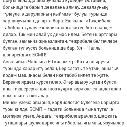
Соңгы елларда авыручылар күбәйде. Өстәвенә,
больницага барып дәвалана алмау, дәвалауның
түләүле, ә даруларның кыйммәт булуы турында
зарланучылар да арта бара. Еш кына: «Тәҗрибәле
табиблар түләүле клиникаларга китеп беттеләр», –
диләр. Тик мин алай ук димәс идем. Бөтен шартлары
булган, заманча җиһазланган, тәҗрибәле белгечләре
булган түләүсез больница да бар. Ул – Чаллы
шәһәрендәге БСМП!
Авылыбыз Чаллыга 50 километр. Каты авыручы
турында хәбәр итү белән, бер сәгать тә үтми, ашыгыч
ярдәм машинасы белән ике табиб килеп тә җитә.
Беренче ярдәм күрсәтәләр. Әгәр авыру җитди булса,
аны тикшерергә, диагноз куярга кирәклеген аңлаталар
һәм алып та китәләр.
Минем үземә авырып, кардиология бүлегенә барырга
туры килде. БСМП – гадәти больница гына түгел, ә
могҗиза үзәге. Андагы тәҗрибәле врачлар, шәфкать
туташлары шулкадәрле игътибарлы, ягымлы, язучылар