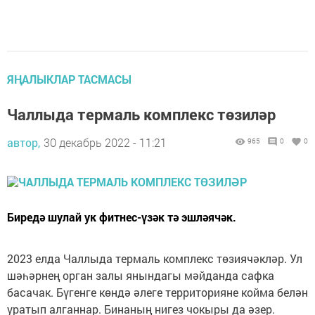
ЯҢАЛЫКЛАР ТАСМАСЫ
Чаллыда термаль комплекс төзиләр
автор,
30 декабрь 2022 - 11:21
965
0
0
Биредә шулай ук фитнес-үзәк тә эшләячәк.
2023 елда Чаллыда термаль комплекс төзиячәкләр. Ул
шәһәрнең орган залы янындагы мәйданда сафка
басачак. Бүгенге көндә әлеге территорияне койма белән
уратып алганнар. Бинаның нигез чокыры да әзер.