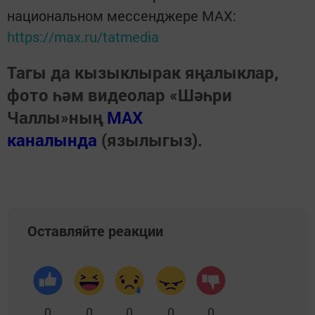
национальном мессенджере MАХ:
https://max.ru/tatmedia
Тагы да кызыклырак яңалыклар,
фото һәм видеолар «Шәһри
Чаллы»ның
MAX
каналында
(язылыгыз).
Оставляйте реакции
0
0
0
0
0