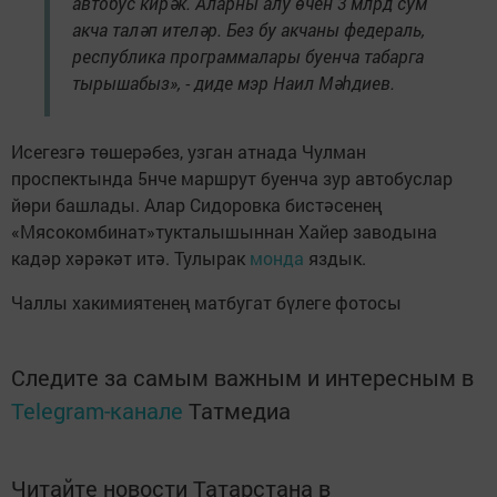
автобус кирәк. Аларны алу өчен 3 млрд сум
акча таләп ителәр. Без бу акчаны федераль,
республика программалары буенча табарга
тырышабыз», - диде мэр Наил Мәһдиев.
Исегезгә төшерәбез, узган атнада Чулман
проспектында 5нче маршрут буенча зур автобуслар
йөри башлады. Алар Сидоровка бистәсенең
«Мясокомбинат»тукталышыннан Хайер заводына
кадәр хәрәкәт итә. Тулырак
монда
яздык.
Чаллы хакимиятенең матбугат бүлеге фотосы
Следите за самым важным и интересным в
Telegram-канале
Татмедиа
Читайте новости Татарстана в