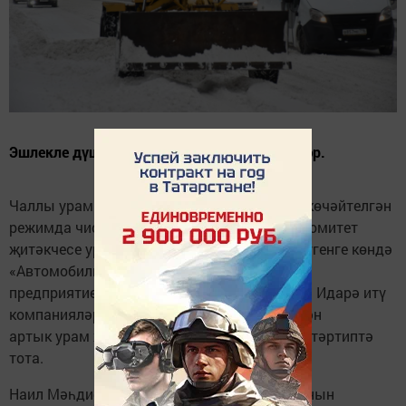
Эшлекле дүшәмбе киңәшмәсендә сөйләделәр.
Чаллы урамнары һәм ишегаллары кардан көчәйтелгән
режимда чистартыла. Бу хакта башкарма комитет
җитәкчесе урынбасары Илья Зуев әйтте. Бүгенге көндә
«Автомобиль юллары» муниципаль унитар
предприятиесенең 350-370 техникасы эшли. Идарә итү
компанияләренең 110 техникасы һәм меңнән
артык урам җыештыручысы ишегалларын тәртиптә
тота.
Наил Мәһдиев атна дәвамында техника санын