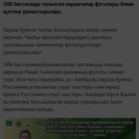
ЗЯБ бистәсендә танылган көрәшчеләр фотолары белән
щитлар урнаштырылды.
Көрәш буенча Чаллы батырларын хәзер һәркем
беләчәк. Чаллы проспектларындагы реклама
щитларында чемпионнар фотосурәтләре
урнаштырылды.
ЗЯБ бистәсенең Бумажниклар тукталышы янында
көрәшче Рәнис Гыйләҗетдиновның фотосы эленеп
тора. Исегезгә төшерәбез, ул - билбаулы көрәш буенча
Россиянең атказанган спорт мастеры һәм көрәш
буенча Россиянең спорт мастеры. Казанда Муса Җәлил
истәлегенә багышланган көрәш турнирында быел
беренчелекне яулады.