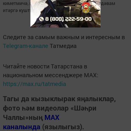
киметмичә, шәһәрне кардан чистарту эшен дәвам
итәргә кушты.
Следите за самым важным и интересным в
Telegram-канале
Татмедиа
Читайте новости Татарстана в
национальном мессенджере MАХ:
https://max.ru/tatmedia
Тагы да кызыклырак яңалыклар,
фото һәм видеолар «Шәһри
Чаллы»ның
MAX
каналында
(язылыгыз).