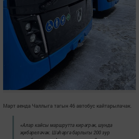
Март аенда Чаллыга тагын 46 автобус кайтарылачак.
«Алар кайсы маршрутта кирәгрәк, шунда
җибәреләчәк. Шәһәргә барлыгы 200 зур