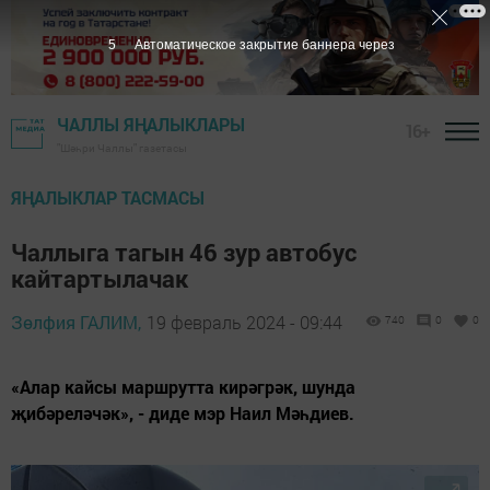
4
Автоматическое закрытие баннера через
ЧАЛЛЫ ЯҢАЛЫКЛАРЫ
16+
"Шәһри Чаллы" газетасы
ЯҢАЛЫКЛАР ТАСМАСЫ
Чаллыга тагын 46 зур автобус
кайтартылачак
Зөлфия ГАЛИМ,
19 февраль 2024 - 09:44
740
0
0
«Алар кайсы маршрутта кирәгрәк, шунда
җибәреләчәк», - диде мэр Наил Мәһдиев.