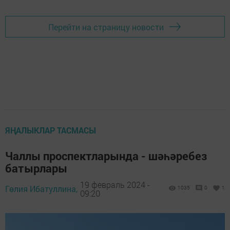
Перейти на страницу новости
ЯҢАЛЫКЛАР ТАСМАСЫ
Чаллы проспектларында - шәһәребез
батырлары
19 февраль 2024 -
Гөлия Ибатуллина,
1035
0
1
09:20