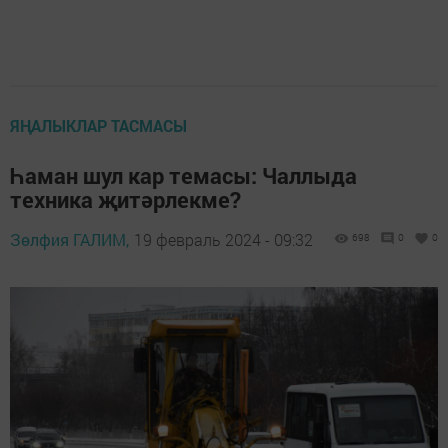
ЯҢАЛЫКЛАР ТАСМАСЫ
Һаман шул кар темасы: Чаллыда
техника җитәрлекме?
Зөлфия ГАЛИМ,
19 февраль 2024 - 09:32
698
0
0