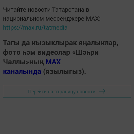
Читайте новости Татарстана в
национальном мессенджере MАХ:
https://max.ru/tatmedia
Тагы да кызыклырак яңалыклар,
фото һәм видеолар «Шәһри
Чаллы»ның
MAX
каналында
(язылыгыз).
Перейти на страницу новости