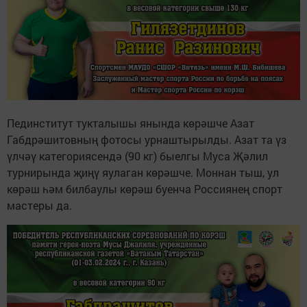
Пединститут тукталышы янында көрәшче Азат
Габдрәшитовның фотосы урнаштырылды. Азат та үз
үлчәү категориясендә (90 кг) быелгы Муса Җәлил
турнирында җиңү яулаган көрәшче. Моннан тыш, ул
көрәш һәм билбаулы көрәш буенча Россиянең спорт
мастеры да.