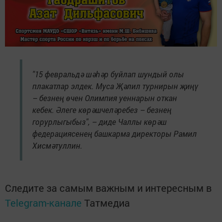
"15 февральдә шәһәр буйлап шундый олы
плакатлар элдек. Муса Җәлил турнирын җиңү
– безнең өчен Олимпия уеннарын откан
кебек. Әлеге көрәшчеләребез – безнең
горурлыгыбыз", – диде Чаллы көрәш
федерациясенең башкарма директоры Рамил
Хисмәтуллин.
Следите за самым важным и интересным в
Telegram-канале
Татмедиа