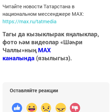
Читайте новости Татарстана в
национальном мессенджере MАХ:
https://max.ru/tatmedia
Тагы да кызыклырак яңалыклар,
фото һәм видеолар «Шәһри
Чаллы»ның
MAX
каналында
(язылыгыз).
Оставляйте реакции