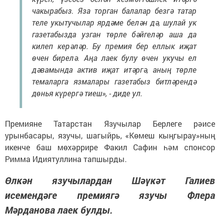
чакырабыз. Яза торган балалар безгә татар
теле укытучылар ярдәме белән дә, шулай ук
газетабызда узган төрле бәйгеләр аша да
килеп керәләр. Бу премия бер еллык иҗат
өчен бирелә. Аңа лаек булу өчен укучы ел
дәвамында актив иҗат итәргә, аның төрле
темаларга язмалары газетабыз битләрендә
дөнья күрергә тиеш», - диде ул.
Премияне Татарстан Язучылар Берлеге рәисе
урынбасары, язучы, шагыйрь, «Көмеш кыңгырау»ның
икенче баш мөхәррире Факил Сафин һәм спонсор
Римма Идиятуллина тапшырды.
Өлкән язучылардан Шәүкәт Галиев
исемендәге премиягә язучы Флера
Мәрданова лаек булды.