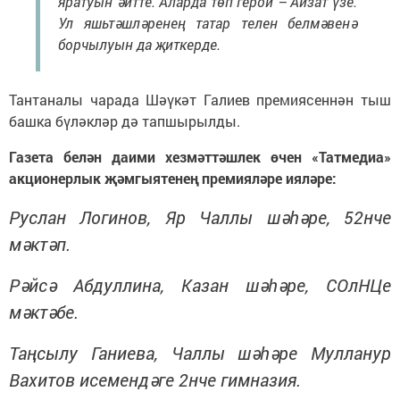
яратуын әйтте. Аларда төп герой – Айзат үзе.
Ул яшьтәшләренең татар телен белмәвенә
борчылуын да җиткерде.
Тантаналы чарада Шәүкәт Галиев премиясеннән тыш
башка бүләкләр дә тапшырылды.
Газета белән даими хезмәттәшлек өчен «Татмедиа»
акционерлык җәмгыятенең премияләре ияләре:
Руслан Логинов, Яр Чаллы шәһәре, 52нче
мәктәп.
Рәйсә Абдуллина, Казан шәһәре, СОлНЦе
мәктәбе.
Таңсылу Ганиева, Чаллы шәһәре Мулланур
Вахитов исемендәге 2нче гимназия.