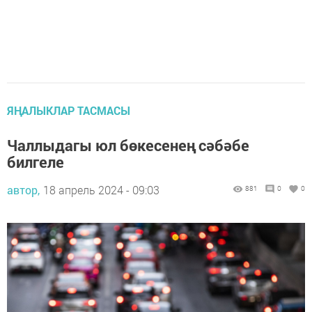
ЯҢАЛЫКЛАР ТАСМАСЫ
Чаллыдагы юл бөкесенең сәбәбе
билгеле
автор,
18 апрель 2024 - 09:03
881
0
0