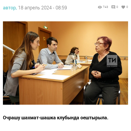
автор,
18 апрель 2024 - 08:59
743
0
0
Очрашу шахмат-шашка клубында оештырыла.