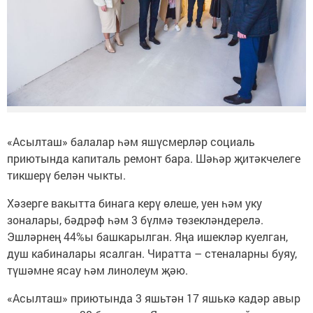
«Асылташ» балалар һәм яшүсмерләр социаль
приютында капиталь ремонт бара. Шәһәр җитәкчелеге
тикшерү белән чыкты.
Хәзерге вакытта бинага керү өлеше, уен һәм уку
зоналары, бәдрәф һәм 3 бүлмә төзекләндерелә.
Эшләрнең 44%ы башкарылган. Яңа ишекләр куелган,
душ кабиналары ясалган. Чиратта – стеналарны буяу,
түшәмне ясау һәм линолеум җәю.
«Асылташ» приютында 3 яшьтән 17 яшькә кадәр авыр