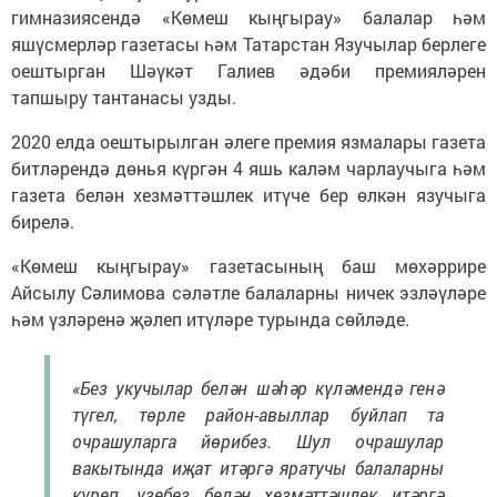
гимназиясендә «Көмеш кыңгырау» балалар һәм
яшүсмерләр газетасы һәм Татарстан Язучылар берлеге
оештырган Шәүкәт Галиев әдәби премияләрен
тапшыру тантанасы узды.
2020 елда оештырылган әлеге премия язмалары газета
битләрендә дөнья күргән 4 яшь каләм чарлаучыга һәм
газета белән хезмәттәшлек итүче бер өлкән язучыга
бирелә.
«Көмеш кыңгырау» газетасының баш мөхәррире
Айсылу Сәлимова сәләтле балаларны ничек эзләүләре
һәм үзләренә җәлеп итүләре турында сөйләде.
«Без укучылар белән шәһәр күләмендә генә
түгел, төрле район-авыллар буйлап та
очрашуларга йөрибез. Шул очрашулар
вакытында иҗат итәргә яратучы балаларны
күреп, үзебез белән хезмәттәшлек итәргә