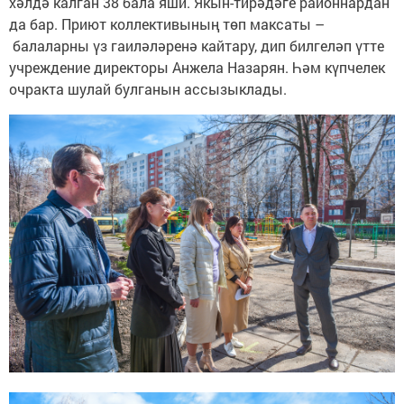
хәлдә калган 38 бала яши. Якын-тирәдәге районнардан
да бар. Приют коллективының төп максаты –
балаларны үз гаиләләренә кайтару, дип билгеләп үтте
учреждение директоры Анжела Назарян. Һәм күпчелек
очракта шулай булганын ассызыклады.