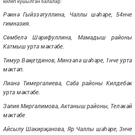
килеп кушылган балалар:
Рәинә Гыйззәтуллина, Чаллы шәһәре, 54нче
гимназия.
Сөмбелә Шәрифуллина, Мамадыш районы
Катмыш урта мәктәбе.
Тимур Вәҗетдинов, Минзәлә шәһәре, 1нче урта
мәктәп.
Лиана Тимергалиева, Саба районы Килдебәк
урта мәктәбе.
Зәлия Миргалимова, Актаныш районы, Теләкәй
мәктәбе
Айсылу Шакирҗанова, Яр Чаллы шәһәре, 3нче