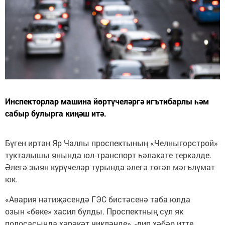
Инспекторлар машина йөртүчеләргә игътибарлы һәм
сабыр булырга киңәш итә.
Бүген иртән Яр Чаллы проспектының «Челныгорстрой»
тукталышы янында юл-транспорт һәлакәте теркәлде.
Әлегә зыян күрүчеләр турында әлегә төгәл мәгълүмат
юк.
«Авария нәтиҗәсендә ГЭС бистәсенә таба юлда
озын «бөке» хасил булды. Проспектның сул як
полосасында хәрәкәт чикләнде», -дип хәбәр итте