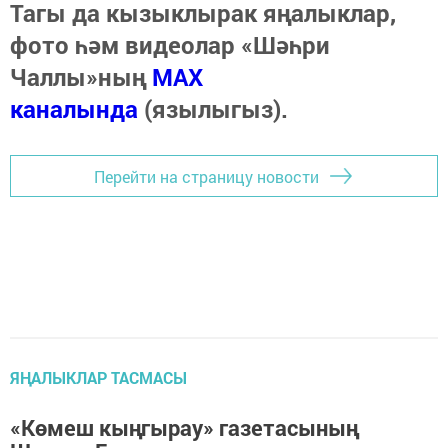
Тагы да кызыклырак яңалыклар,
фото һәм видеолар «Шәһри
Чаллы»ның
MAX
каналында
(язылыгыз).
Перейти на страницу новости
ЯҢАЛЫКЛАР ТАСМАСЫ
«Көмеш кыңгырау» газетасының