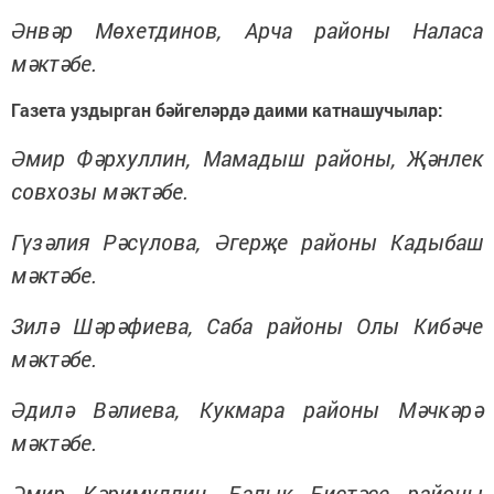
Әнвәр Мөхетдинов, Арча районы Наласа
мәктәбе.
Газета уздырган бәйгеләрдә даими катнашучылар:
Әмир Фәрхуллин, Мамадыш районы, Җәнлек
совхозы мәктәбе.
Гүзәлия Рәсүлова, Әгерҗе районы Кадыбаш
мәктәбе.
Зилә Шәрәфиева, Саба районы Олы Кибәче
мәктәбе.
Әдилә Вәлиева, Кукмара районы Мәчкәрә
мәктәбе.
Әмир Кәримуллин, Балык Бистәсе районы