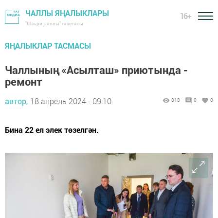
ЧАЛЛЫ ЯҢАЛЫКЛАРЫ
16+
"Шәһри Чаллы" газетасы
ЯҢАЛЫКЛАР ТАСМАСЫ
Чаллының «Асылташ» приютында -
ремонт
автор,
18 апрель 2024 - 09:10
818
0
0
Бина 22 ел элек төзелгән.