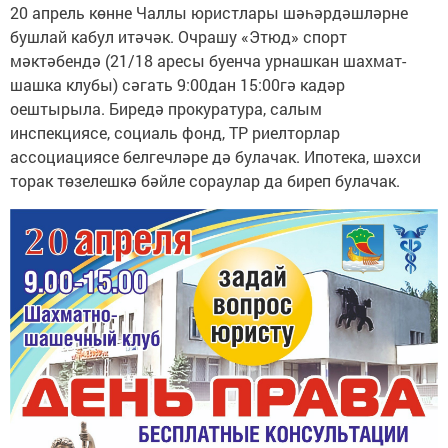
20 апрель көнне Чаллы юристлары шәһәрдәшләрне
бушлай кабул итәчәк. Очрашу «Этюд» спорт
мәктәбендә (21/18 аресы буенча урнашкан шахмат-
шашка клубы) сәгать 9:00дан 15:00гә кадәр
оештырыла. Биредә прокуратура, салым
инспекциясе, социаль фонд, ТР риелторлар
ассоциациясе белгечләре дә булачак. Ипотека, шәхси
торак төзелешкә бәйле сораулар да биреп булачак.