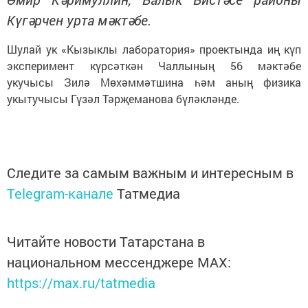
Күгәрчен урта мәктәбе.
Шулай ук «Кызыклы лаборатория» проектында иң күп
эксперимент күрсәткән Чаллының 56 мәктәбе
укучысы Зилә Мөхәммәтшина
һәм аның физика
укытучысы Гүзәл Тәрҗеманова
бүләкләнде.
Следите за самым важным и интересным в
Telegram-канале
Татмедиа
Читайте новости Татарстана в
национальном мессенджере MАХ:
https://max.ru/tatmedia