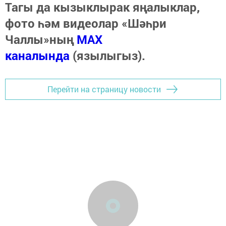
Тагы да кызыклырак яңалыклар,
фото һәм видеолар «Шәһри
Чаллы»ның
MAX
каналында
(язылыгыз).
Перейти на страницу новости