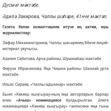
Дүсмәт мәктәбе.
Әдилә Закирова, Чаллы шәһәре, 41нче мәктәп.
Газета белән хезмәттәшлек итүче иң актив, яшь
журналистлар:
Зөфәр Мөхәммәтдинов, Чаллы шәһәренең 84нче лицей-
интернат укучысы.
Азалия Сабитова, Арча районы, Шушмабаш мәктәбе
Фирүзә Ибраһимова, Яңа Чишмә районы Шахмай урта
мәктәбе.
Ильяс Сираев, «Чаллы-адымнар» мәктәбе.
Быел «Көмеш кыңгырау»ның яңа авторларын барлар
өчен
«Ачыш» номинациясе
булдырылган. Әлеге
номинациядә «Көмеш кыңгырау» гаиләсенә яңа гына