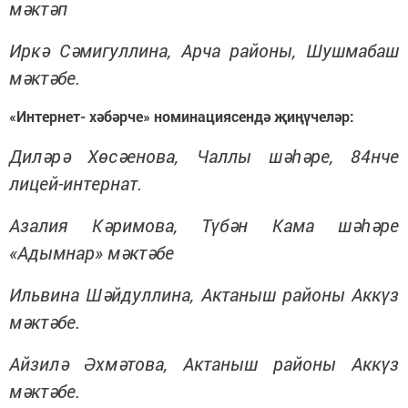
мәктәп
Иркә Сәмигуллина, Арча районы, Шушмабаш
мәктәбе.
«Интернет- хәбәрче» номинациясендә җиңүчеләр:
Диләрә Хөсәенова, Чаллы шәһәре, 84нче
лицей-интернат.
Азалия Кәримова, Түбән Кама шәһәре
«Адымнар» мәктәбе
Ильвина Шәйдуллина, Актаныш районы Аккүз
мәктәбе.
Айзилә Әхмәтова, Актаныш районы Аккүз
мәктәбе.