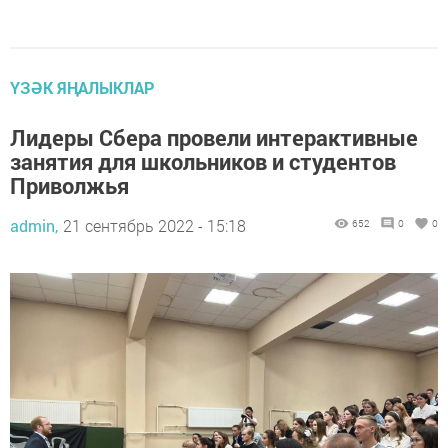
ҮЗӘК ЯҢАЛЫКЛАР
Лидеры Сбера провели интерактивные
занятия для школьников и студентов
Приволжья
admin,
21 сентябрь 2022 - 15:18
652
0
0