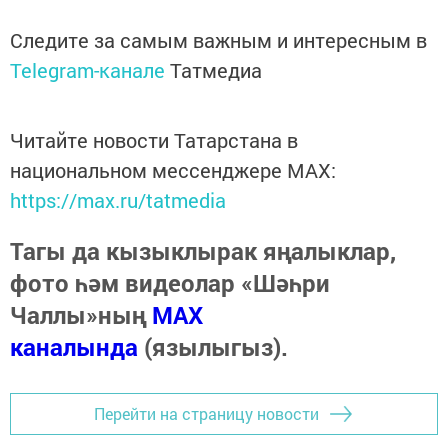
Следите за самым важным и интересным в
Telegram-канале
Татмедиа
Читайте новости Татарстана в
национальном мессенджере MАХ:
https://max.ru/tatmedia
Тагы да кызыклырак яңалыклар,
фото һәм видеолар «Шәһри
Чаллы»ның
MAX
каналында
(язылыгыз).
Перейти на страницу новости