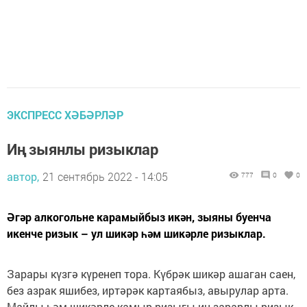
ЭКСПРЕСС ХӘБӘРЛӘР
Иң зыянлы ризыклар
автор,
21 сентябрь 2022 - 14:05
777
0
0
Әгәр алкогольне карамыйбыз икән, зыяны буенча
икенче ризык – ул шикәр һәм шикәрле ризыклар.
Зарары күзгә күренеп тора. Күбрәк шикәр ашаган саен,
без азрак яшибез, иртәрәк картаябыз, авырулар арта.
Майлы һәм шикәрле камыр ризыгы иң зарарлы ризык.