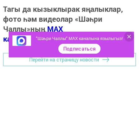
Тагы да кызыклырак яңалыклар,
фото һәм видеолар «Шәһри
Чаллы»ның
MAX
каналында
(язылыгыз).
"Шәһри Чаллы" MAX каналына язылыгыз!
Подписаться
Перейти на страницу новости