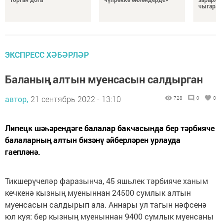
чыгара
ЭКСПРЕСС ХӘБӘРЛӘР
Баланың алтын муенсасын салдырган
автор,
21 сентябрь 2022 - 13:10
728
0
0
Липецк шәһәрендәге балалар бакчасында бер тәрбияче
балаларның алтын бизәнү әйберләрен урлауда
гаепләнә.
Тикшерүчеләр фаразынча, 45 яшьлек тәрбияче ханым
кечкенә кызның муеныннан 24500 сумлык алтын
муенсасын салдырып ала. Аннары ул тагын нәфсенә
юл куя: бер кызның муеныннан 9400 сумлык муенсаны