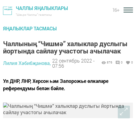
ЧАЛЛЫ ЯҢАЛЫКЛАРЫ
16+
"Шәһри Чаллы" газетасы
ЯҢАЛЫКЛАР ТАСМАСЫ
Чаллының “Чишмә” халыклар дуслыгы
йортында сайлау участогы ачылачак
22 сентябрь 2022 -
Лилия Хәбибҗанова,
876
0
0
07:56
Ул ДНР, ЛНР, Херсон һәм Запорожье өлкәләре
референдумы белән бәйле.