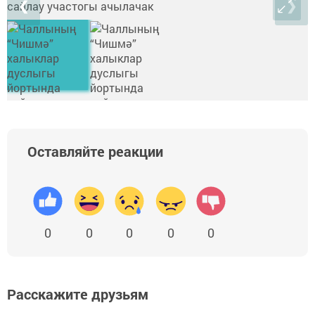
❮
❯
Оставляйте реакции
0
0
0
0
0
Расскажите друзьям