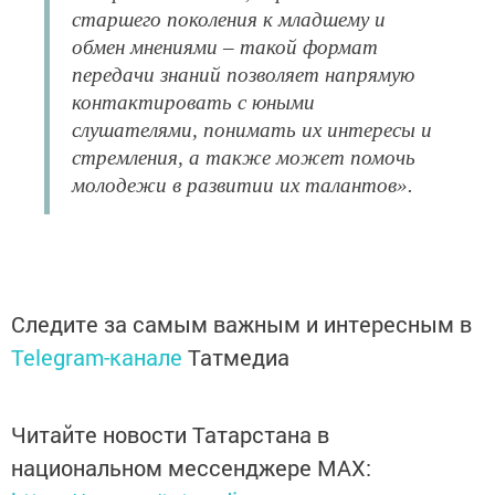
старшего поколения к младшему и
обмен мнениями – такой формат
передачи знаний позволяет напрямую
контактировать с юными
слушателями, понимать их интересы и
стремления, а также может помочь
молодежи в развитии их талантов».
Следите за самым важным и интересным в
Telegram-канале
Татмедиа
Читайте новости Татарстана в
национальном мессенджере MАХ: