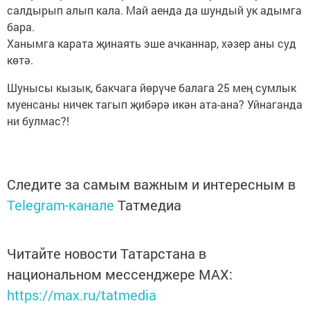
салдырып алып кала. Май аенда да шундый ук адымга
бара.
Ханымга карата җинаять эше ачканнар, хәзер аны суд
көтә.
Шунысы кызык, бакчага йөрүче балага 25 мең сумлык
муенсаны ничек тагып җибәрә икән ата-ана? Уйнаганда
ни булмас?!
Следите за самым важным и интересным в
Telegram-канале
Татмедиа
Читайте новости Татарстана в
национальном мессенджере MАХ:
https://max.ru/tatmedia