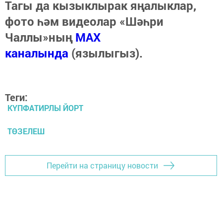
Тагы да кызыклырак яңалыклар,
фото һәм видеолар «Шәһри
Чаллы»ның
MAX
каналында
(язылыгыз).
Теги:
КҮПФАТИРЛЫ ЙОРТ
ТӨЗЕЛЕШ
Перейти на страницу новости