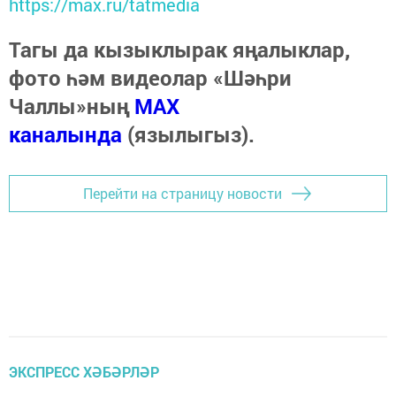
https://max.ru/tatmedia
Тагы да кызыклырак яңалыклар,
фото һәм видеолар «Шәһри
Чаллы»ның
MAX
каналында
(язылыгыз).
Перейти на страницу новости
ЭКСПРЕСС ХӘБӘРЛӘР