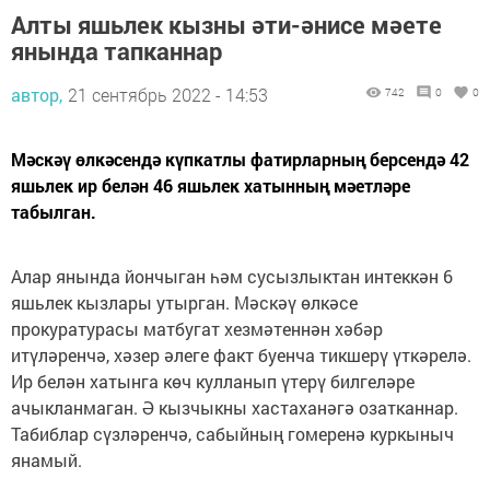
Алты яшьлек кызны әти-әнисе мәете
янында тапканнар
автор,
21 сентябрь 2022 - 14:53
742
0
0
Мәскәү өлкәсендә күпкатлы фатирларның берсендә 42
яшьлек ир белән 46 яшьлек хатынның мәетләре
табылган.
Алар янында йончыган һәм сусызлыктан интеккән 6
яшьлек кызлары утырган. Мәскәү өлкәсе
прокуратурасы матбугат хезмәтеннән хәбәр
итүләренчә, хәзер әлеге факт буенча тикшерү үткәрелә.
Ир белән хатынга көч кулланып үтерү билгеләре
ачыкланмаган. Ә кызчыкны хастаханәгә озатканнар.
Табиблар сүзләренчә, сабыйның гомеренә куркыныч
янамый.