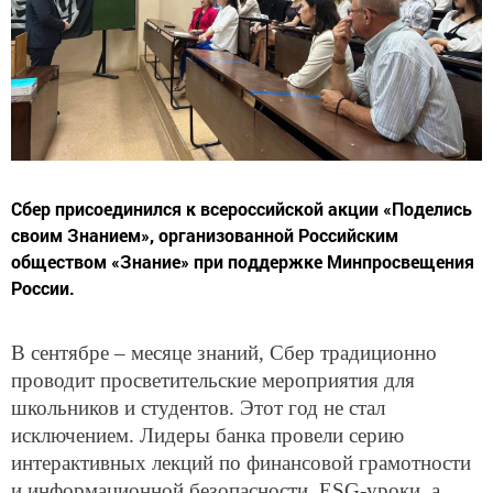
Сбер присоединился к всероссийской акции «Поделись
своим Знанием», организованной Российским
обществом «Знание» при поддержке Минпросвещения
России.
В сентябре – месяце знаний, Сбер традиционно
проводит просветительские мероприятия для
школьников и студентов. Этот год не стал
исключением. Лидеры банка провели серию
интерактивных лекций по финансовой грамотности
и информационной безопасности, ESG-уроки, а