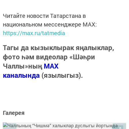
Читайте новости Татарстана в
национальном мессенджере MАХ:
https://max.ru/tatmedia
Тагы да кызыклырак яңалыклар,
фото һәм видеолар «Шәһри
Чаллы»ның
MAX
каналында
(язылыгыз).
Галерея