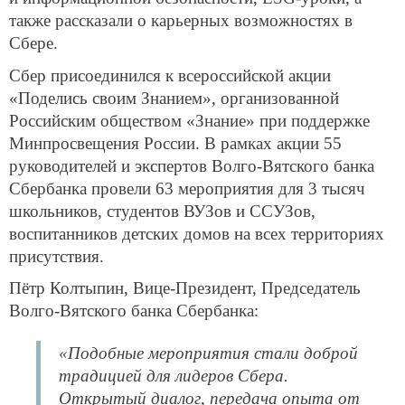
также рассказали о карьерных возможностях в
Сбере.
Сбер присоединился к всероссийской акции
«Поделись своим Знанием», организованной
Российским обществом «Знание» при поддержке
Минпросвещения России. В рамках акции 55
руководителей и экспертов Волго-Вятского банка
Сбербанка провели 63 мероприятия для 3 тысяч
школьников, студентов ВУЗов и ССУЗов,
воспитанников детских домов на всех территориях
присутствия.
Пётр Колтыпин, Вице-Президент, Председатель
Волго-Вятского банка Сбербанка:
«Подобные мероприятия стали доброй
традицией для лидеров Сбера.
Открытый диалог, передача опыта от