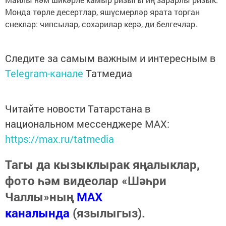
Монда төрле десертлар, яшүсмерләр ярата торган
снеклар: чипсылар, сохарилар керә, ди белгечләр.
Следите за самым важным и интересным в
Telegram-канале
Татмедиа
Читайте новости Татарстана в
национальном мессенджере MАХ:
https://max.ru/tatmedia
Тагы да кызыклырак яңалыклар,
фото һәм видеолар «Шәһри
Чаллы»ның
MAX
каналында
(язылыгыз).