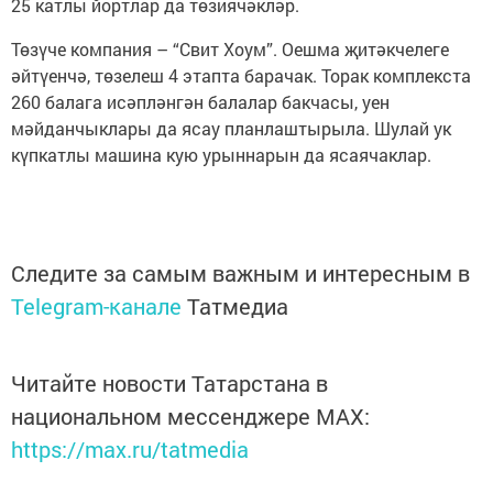
25 катлы йортлар да төзиячәкләр.
Төзүче компания – “Свит Хоум”. Оешма җитәкчелеге
әйтүенчә, төзелеш 4 этапта барачак. Торак комплекста
260 балага исәпләнгән балалар бакчасы, уен
мәйданчыклары да ясау планлаштырыла. Шулай ук
күпкатлы машина кую урыннарын да ясаячаклар.
Следите за самым важным и интересным в
Telegram-канале
Татмедиа
Читайте новости Татарстана в
национальном мессенджере MАХ:
https://max.ru/tatmedia