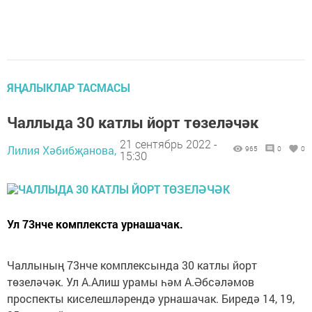
ЯҢАЛЫКЛАР ТАСМАСЫ
Чаллыда 30 катлы йорт төзеләчәк
21 сентябрь 2022 -
Лилия Хәбибҗанова,
965
0
0
15:30
Ул 73нче комплекста урнашачак.
Чаллының 73нче комплексында 30 катлы йорт
төзеләчәк. Ул А.Алиш урамы һәм А.Әбсәләмов
проспекты киселешләрендә урнашачак. Биредә 14, 19,