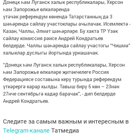
Донецк һәм Луганск халык республикалары, Херсон
һәм Запорожье өлкәләрендә
үтәчәк референдум көнендә Татарстанның да 3
шәһәрендә сайлау участоклары ачылачак. Исемлектә -
Казан, Чаллы, Әлмәт шәһәрләре. Бу хакта ТР Үзәк
сайлау комиссия рәисе Андрей Кондратьев
белдерде. Чаллы шәһәрендә сайлау участогы “Чишмә”
халыклар дуслыгы йортында урнашачак.
“Донецк һәм Луганск халык республикалары, Херсон
һәм Запорожье өлкәләре җитәкчелеге Россия
Федерациясе составына керү турында референдум
үткәрергә карар кылды. Тавыш бирү 5 көн – 23нән
27нче сентябрьгә кадәр барачак”, - дип белдерде
Андрей Кондратьев.
Следите за самым важным и интересным в
Telegram-канале
Татмедиа