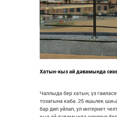
Хатын-кыз ай дәвамында сихе
Чаллыда бер хатын, үз гаиләс
тозагына каба. 25 яшьлек шәһ
бар дип уйлап, ул интернет че
кыз ай дәвамында сихерче бел