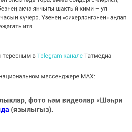
езнең акча янчыгы шактый кими – ул
часын күчерә. Үзенең «сихерләнгәнен» аңлап
рәҗәгать итә.
интересным в
Telegram-канале
Татмедиа
в национальном мессенджере MАХ:
лыклар, фото һәм видеолар «Шәһри
нда
(язылыгыз).