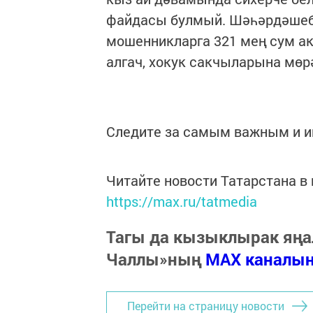
файдасы булмый. Шәһәрдәшеб
мошенникларга 321 мең сум ак
алгач, хокук сакчыларына мө
Следите за самым важным и 
Читайте новости Татарстана 
https://max.ru/tatmedia
Тагы да кызыклырак яңа
Чаллы»ның
MAX каналы
Перейти на страницу новости