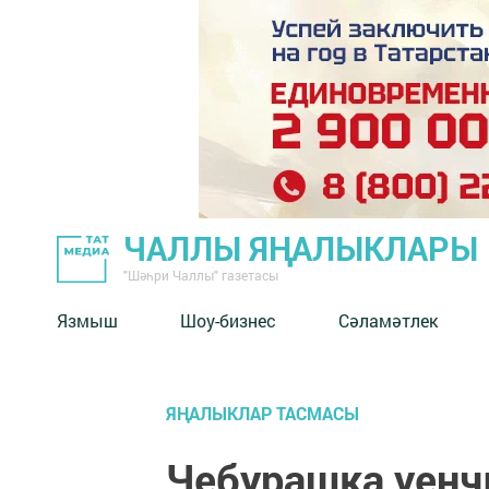
ЧАЛЛЫ ЯҢАЛЫКЛАРЫ
"Шәһри Чаллы" газетасы
Язмыш
Шоу-бизнес
Сәламәтлек
ЯҢАЛЫКЛАР ТАСМАСЫ
Чебурашка уенч