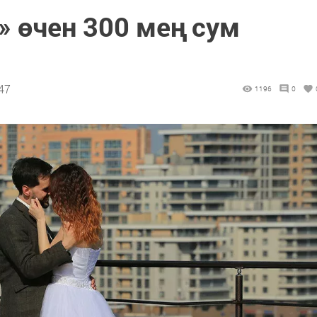
» өчен 300 мең сум
47
1196
0