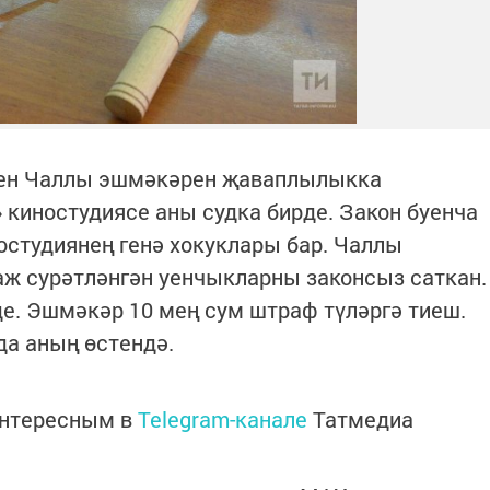
чен Чаллы эшмәкәрен җаваплылыкка
киностудиясе аны судка бирде. Закон буенча
студиянең генә хокуклары бар. Чаллы
аж сурәтләнгән уенчыкларны законсыз саткан.
е. Эшмәкәр 10 мең сум штраф түләргә тиеш.
а аның өстендә.
интересным в
Telegram-канале
Татмедиа