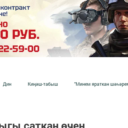
Дин
Киңәш-табыш
"Минем яраткан шәһәрем
ыгы саткан өчен