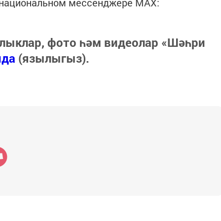
в национальном мессенджере MАХ:
лыклар, фото һәм видеолар «Шәһри
нда
(язылыгыз).