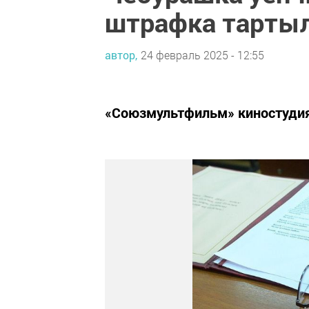
штрафка тарты
автор,
24 февраль 2025 - 12:55
«Союзмультфильм» киностуди