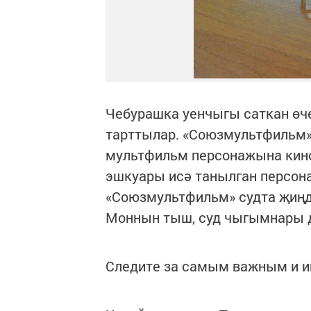
Чебурашка уенчыгы саткан ө
тарттылар. «Союзмультфильм» 
мультфильм персонажына кино
эшкуары исә танылган персон
«Союзмультфильм» судта җиңд
Моннын тыш, суд чыгымнары д
Следите за самым важным и 