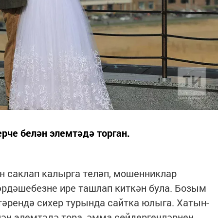
рче белән элемтәдә торган.
ен саклап калырга теләп, мошенниклар
әрдәшебезне ире ташлап киткән була. Бозым
лтәрендә сихер турында сайтка юлыга. Хатын-
ән элемтәдә тора, әмма сөйдергечләрнең