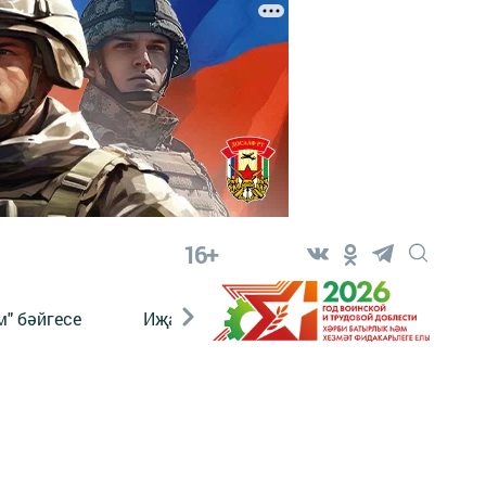
16+
" бәйгесе
Иҗат
Реклама
Онлайн язы