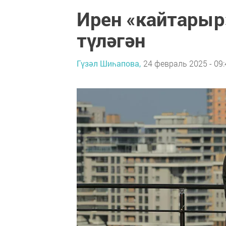
Ирен «кайтарыр
түләгән
Гүзәл Шиһапова,
24 февраль 2025 - 09: