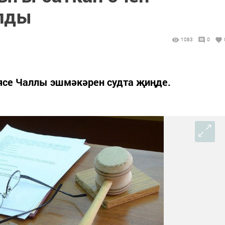
лды
1083
0
ясе Чаллы эшмәкәрен судта җиңде.