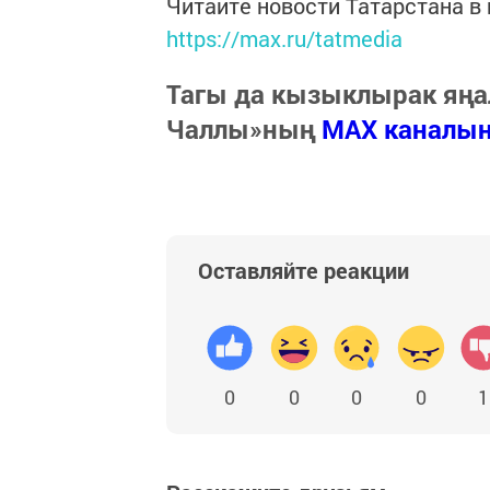
Читайте новости Татарстана 
https://max.ru/tatmedia
Тагы да кызыклырак яңа
Чаллы»ның
MAX каналы
Оставляйте реакции
0
0
0
0
1