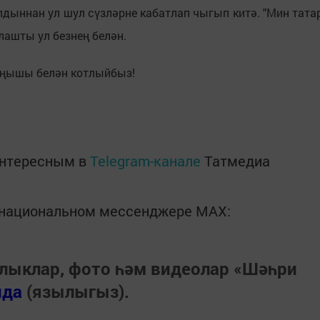
дыннан ул шул сүзләрне кабатлап чыгып китә. "Мин тата
лашты ул безнең белән.
уңышы белән котлыйбыз!
интересным в
Telegram-канале
Татмедиа
в национальном мессенджере MАХ:
лыклар, фото һәм видеолар «Шәһри
нда
(язылыгыз).