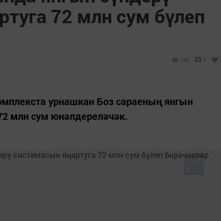
ртуга 72 млн сум бүлеп
743
0
мплекста урнашкан Боз сараеның янгын
72 млн сум юнәлдереләчәк.