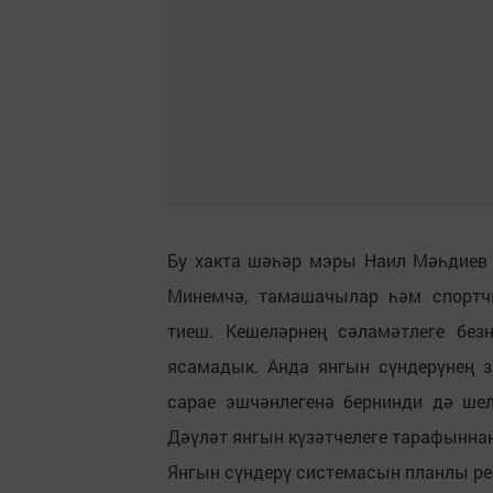
Бу хакта шәһәр мэры Наил Мәһдиев а
Минемчә, тамашачылар һәм спортч
тиеш. Кешеләрнең сәламәтлеге без
ясамадык. Анда янгын сүндерүнең з
сарае эшчәнлегенә бернинди дә ше
Дәүләт янгын күзәтчелеге тарафыннан 
Янгын сүндерү системасын планлы р