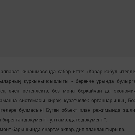
ппарат киңәшмәсендә хәбәр итте: «Карар кабул ителде
ыларның куркынычсызлыгы - беренче урында булырг
нең өчен өстенлектә, без моңа беркайчан да экономи
аманча системасы кирәк, күзәтчелек органнарының Бо
лтәләре булмасын! Бүген объект план режимында эшли
бирелгән документ - ул гамәлдәге документ ".
емонт барышында яңартачаклар, дип планлаштырыла.