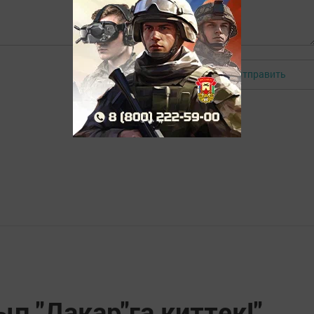
Отправить
Авторизоваться
п "Дакар"га киттек!"