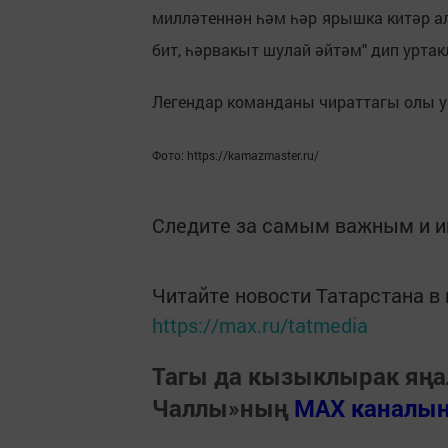
милләтеннән һәм һәр ярышка китәр ал
бит, һәрвакыт шулай әйтәм" дип уртак
Легендар команданы чираттагы олы 
Фото: https://kamazmaster.ru/
Следите за самым важным и 
Читайте новости Татарстана 
https://max.ru/tatmedia
Тагы да кызыклырак яңа
Чаллы»ның
MAX каналы