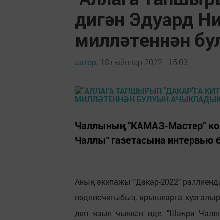
дигән Эдуард Н
милләтеннән б
автор,
18 гыйнвар 2022 - 15:03
Чаллының "КАМАЗ-Мастер" к
Чаллы" газетасына интервью б
Аның экипажы "Дакар-2022" раллиенда
подписчигыбыз, ярышларга кузгалыр 
дип язып чыккан иде. "Шәһри Чалл