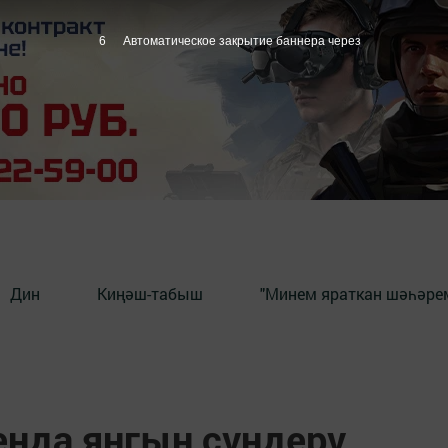
5
Автоматическое закрытие баннера через
Дин
Киңәш-табыш
"Минем яраткан шәһәрем
енда янгын сүндерү