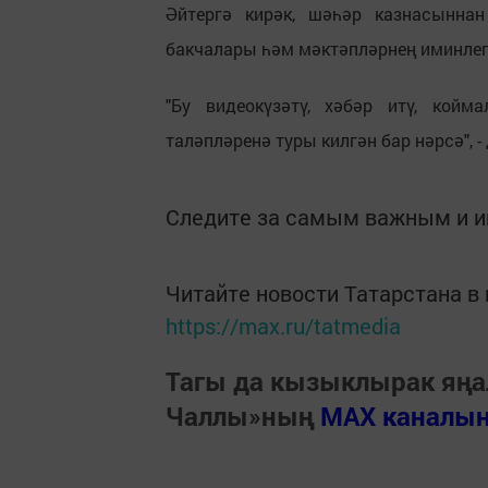
Әйтергә кирәк, шәһәр казнасынн
бакчалары һәм мәктәпләрнең иминлег
"Бу видеокүзәтү, хәбәр итү, кой
таләпләренә туры килгән бар нәрсә",
Следите за самым важным и 
Читайте новости Татарстана 
https://max.ru/tatmedia
Тагы да кызыклырак яңа
Чаллы»ның
MAX каналы