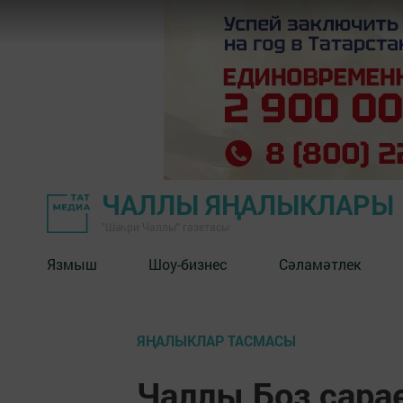
ЧАЛЛЫ ЯҢАЛЫКЛАРЫ
"Шәһри Чаллы" газетасы
Язмыш
Шоу-бизнес
Сәламәтлек
ЯҢАЛЫКЛАР ТАСМАСЫ
Чаллы Боз сара