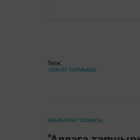
Теги:
ШӘҺӘР ТОРМЫШЫ
ЯҢАЛЫКЛАР ТАСМАСЫ
"Аллага тапшыры