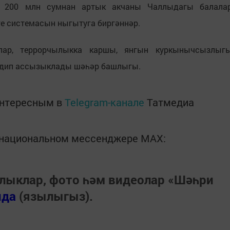
ан 200 млн сумнан артык акчаны Чаллыдагы балала
е системасын ныгытуга биргәннәр.
малар, террорчылыкка каршы, янгын куркынычсызлыг
 - дип ассызыклады шәһәр башлыгы.
интересным в
Telegram-канале
Татмедиа
в национальном мессенджере MАХ:
лыклар, фото һәм видеолар «Шәһри
нда
(язылыгыз).