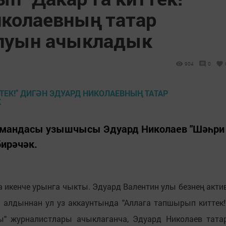
иколаевның татар
улуын ачыкладык
904
0
омандасы узышчысы Эдуард Николаев "Шәһри
ирәчәк.
 икенче урынга чыкты. Эдуард Валентин улы безнең акти
алдыннан ул уз аккаунтында "Аллага тапшырып киттек!
ы" журналистлары ачыклаганча, Эдуард Николаев тата