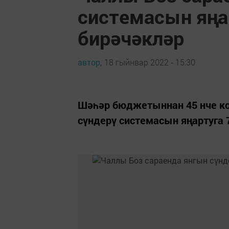
системасын яңа
бирәчәкләр
автор,
18 гыйнвар 2022 - 15:30
Шәһәр бюджетыннан 45 нче ко
сүндерү системасын яңартуга 