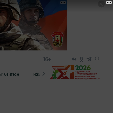
16+
" бәйгесе
Иҗат
Реклама
Онлайн язы