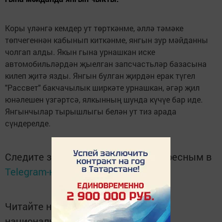
Коры үләнгә кемдер ут төрткәнме, әллә тәмәке
төпчегеннән кабынып киткәнме, янгын зур мәйданны
чолгап алды. Якын гына урнашкан иске
автомобильләрдән җыелган запсчастьләр базасына
килеп җитә язды. Янгын булган җирдән ерак түгел
"Рассвет" бакчачылык ширкәте урнашкан, әгәр җил
юнәлешен үзгәртсә, ялкынның шунда күчүе бар иде.
Янгынчылар тырышлыгы белән ут тиз арада
сүндерелде.
Следите за самым важным и интересным в
Telegram-канале
Татмедиа
Читайте новости Татарстана в
национальном мессенджере MАХ: