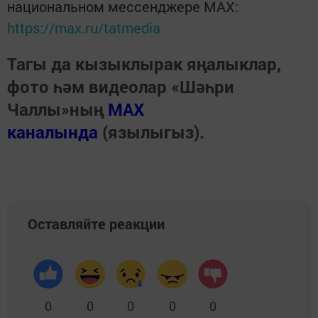
национальном мессенджере MАХ:
https://max.ru/tatmedia
Тагы да кызыклырак яңалыклар,
фото һәм видеолар «Шәһри
Чаллы»ның
MAX
каналында
(язылыгыз).
Оставляйте реакции
0
0
0
0
0