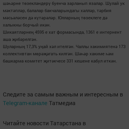
шәһәрне төзекләндерү буенча зарланып язалар. Шулай ук
мәктәпләр, балалар бакчаларындагы хәлләр, тәрбия
мәсьәләсен дә күтәрәләр. Юлларның төзеклеге дә
халыкны борчый икән.
Шикаятләрнең 4595 е хат формасында, 1361 е интернент
аша җибәрелгән.
Шуларның 17,3% уңай хәл ителгән. Чаллы хакимиятенә 173
коллективтан мөрәҗәгать килгән. Шәһәр хакиме һәм
башкарма комитет җитәкчесе 331 кешене кабул иткән.
Следите за самым важным и интересным в
Telegram-канале
Татмедиа
Читайте новости Татарстана в