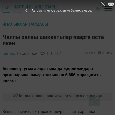
ЧАЛЛЫ ЯҢАЛЫКЛАРЫ
16+
5
Автоматическое закрытие баннера через
"Шәһри Чаллы" газетасы
ЯҢАЛЫКЛАР ТАСМАСЫ
Чаллы халкы шикаятьлар язарга оста
икән
admin,
15 октябрь 2020 - 08:17
1043
0
0
Быелның тугыз аенда гына да җирле үзидарә
органнарына шәһәр халкыннан 6 606 мөрәҗагать
килгән.
Кешеләр күпчелек торак-көнкүреш шартларыннан,