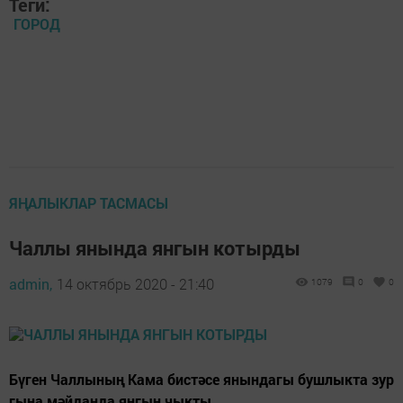
Теги:
ГОРОД
ЯҢАЛЫКЛАР ТАСМАСЫ
Чаллы янында янгын котырды
admin,
14 октябрь 2020 - 21:40
1079
0
0
Бүген Чаллының Кама бистәсе янындагы бушлыкта зур
гына мәйданда янгын чыкты.