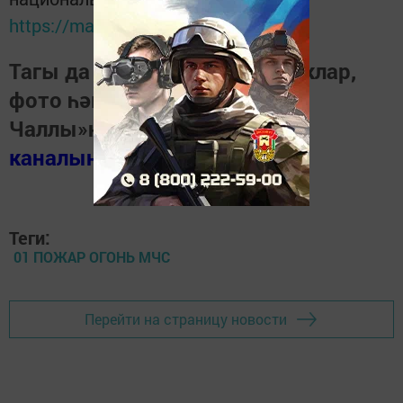
https://max.ru/tatmedia
Тагы да кызыклырак яңалыклар,
фото һәм видеолар «Шәһри
Чаллы»ның
MAX
каналында
(язылыгыз).
Теги:
01 ПОЖАР ОГОНЬ МЧС
Перейти на страницу новости