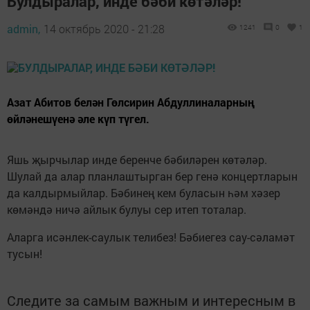
Булдыралар, инде бәби көтәләр!
admin,
14 октябрь 2020 - 21:28
1241
0
1
Азат Абитов белән Гөлсирин Абдуллиналарның
өйләнешүенә әле күп түгел.
Яшь җырчылар инде беренче бәбиләрен көтәләр.
Шулай да алар планлаштырган бер генә концертларын
да калдырмыйлар. Бәбинең кем буласын һәм хәзер
көмәндә ничә айлык булуы сер итеп тоталар.
Аларга исәнлек-саулык телибез! Бәбиегез сау-сәламәт
тусын!
Следите за самым важным и интересным в