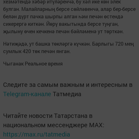
хезмәтендә хәбәр итүләренчә, бу хәл ике көн элек
булган. Малайларның берсе сөйләвенчә, алар бер-берсе
белән дүрт пачка шырпы алган һәм печән өстендә
сикерергә киткән. Йөрү вакытында берсе туңган,
җылыну өчен кечкенә печән бәйләменә ут төрткән.
Нәтиҗәдә, ут башка төкләргә күчкән. Барлыгы 720 мең
сумлык 420 төк печән янган.
Чыганак Реальное время
Следите за самым важным и интересным в
Telegram-канале
Татмедиа
Читайте новости Татарстана в
национальном мессенджере MАХ:
https://max.ru/tatmedia