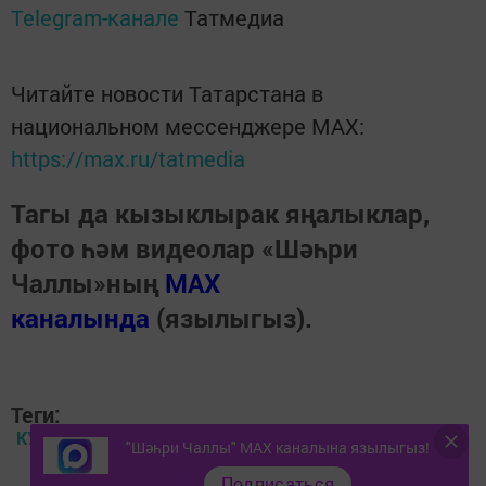
Telegram-канале
Татмедиа
Читайте новости Татарстана в
национальном мессенджере MАХ:
https://max.ru/tatmedia
Тагы да кызыклырак яңалыклар,
фото һәм видеолар «Шәһри
Чаллы»ның
MAX
каналында
(язылыгыз).
Теги:
КУЛЬТУРА
"Шәһри Чаллы" MAX каналына язылыгыз!
Подписаться