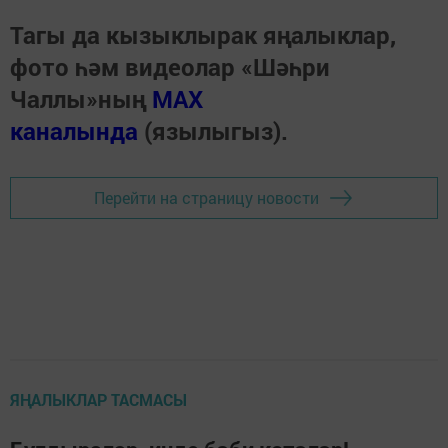
Тагы да кызыклырак яңалыклар,
фото һәм видеолар «Шәһри
Чаллы»ның
MAX
каналында
(язылыгыз).
Перейти на страницу новости
ЯҢАЛЫКЛАР ТАСМАСЫ