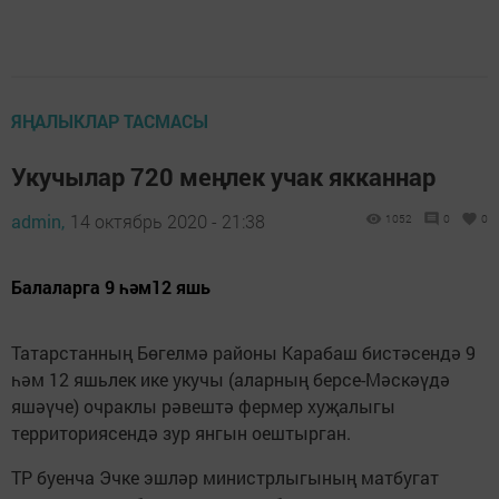
ЯҢАЛЫКЛАР ТАСМАСЫ
Укучылар 720 меңлек учак якканнар
admin,
14 октябрь 2020 - 21:38
1052
0
0
Балаларга 9 һәм12 яшь
Татарстанның Бөгелмә районы Карабаш бистәсендә 9
һәм 12 яшьлек ике укучы (аларның берсе-Мәскәүдә
яшәүче) очраклы рәвештә фермер хуҗалыгы
территориясендә зур янгын оештырган.
ТР буенча Эчке эшләр министрлыгының матбугат