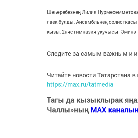
Шәһәребезнең Лилия Нурмөхәммәтова 
лаек булды. Ансамбльнең солисткасы
кызы, 2нче гимназия укучысы Әминә 
Следите за самым важным и 
Читайте новости Татарстана 
https://max.ru/tatmedia
Тагы да кызыклырак яңа
Чаллы»ның
MAX каналы