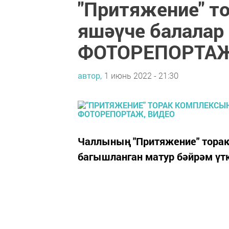
"Притяжение" т
яшәүче балалар 
ФОТОРЕПОРТАЖ
автор,
1 июнь 2022 - 21:30
Чаллының "Притяжение" торак
багышланган матур бәйрәм үт