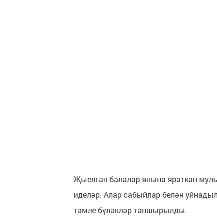
Җыелган балалар янына яраткан муль
иделәр. Алар сабыйлар белән уйнадыл
тәмле бүләкләр тапшырылды.