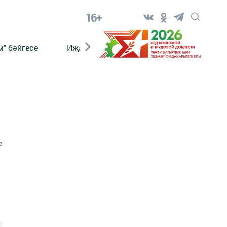
16+
" бәйгесе
Иҗат
Реклама
Онлайн язы
0