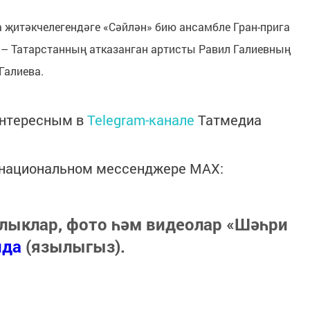
җитәкчелегендәге «Сәйлән» бию ансамбле Гран-прига
 – Татарстанның атказанган артисты Равил Галиевның
Галиева.
интересным в
Telegram-канале
Татмедиа
в национальном мессенджере MАХ:
лыклар, фото һәм видеолар «Шәһри
нда
(язылыгыз).