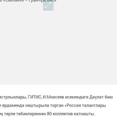
стрлыклары, ГИТИС, И.Моисеев исемендәге Дәүләт бию
ге ярдәмендә оештырыла торган «Россия талантлары
ң төрле төбәкләреннән 80 коллектив катнашты.