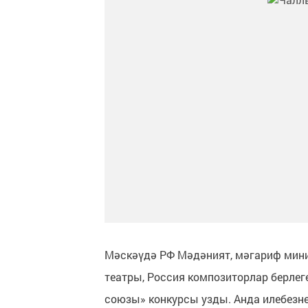
Мәскәүдә РФ Мәдәният, мәгариф мини
театры, Россия композиторлар берле
союзы» конкурсы узды. Анда илебезне