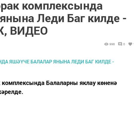
орак комплексында
янына Леди Баг килде -
, ВИДЕО
998
0
 комплексында Балаларны яклау көненә
кәрелде.