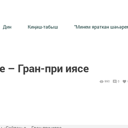
Дин
Киңәш-табыш
"Минем яраткан шәһәрем
 – Гран-при иясе
990
0