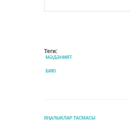
Теги:
МӘДӘНИЯТ
БИЮ
ЯҢАЛЫКЛАР ТАСМАСЫ