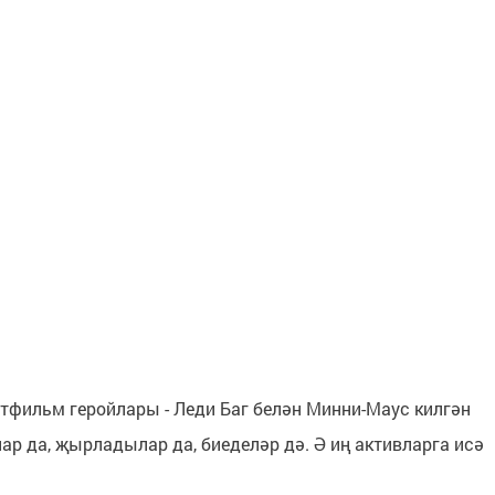
тфильм геройлары - Леди Баг белән Минни-Маус килгән
ар да, җырладылар да, биеделәр дә. Ә иң активларга исә