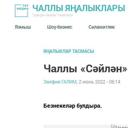
ЧАЛЛЫ ЯҢАЛЫКЛАРЫ
"Шәһри Чаллы" газетасы
Язмыш
Шоу-бизнес
Сәламәтлек
ЯҢАЛЫКЛАР ТАСМАСЫ
Чаллы «Сәйлән»е
Зөлфия ГАЛИМ,
2 июнь 2022 - 06:14
Безнекеләр булдыра.