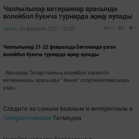
Чаллылылар ветераннар арасында
волейбол буенча турнирда җиңү яулады
admin,
24 февраль 2021 - 20:59
813
0
1
Чаллылылар 21-22 февральдә Бөгелмәдә узган
волейбол буенча турнирда җиңү яулады.
. Ярышлар Татарстанның волейбол хәрәкәте
ветераннары арасында " Факел" спорткомплексында
узды.
Следите за самым важным и интересным в
Telegram-канале
Татмедиа