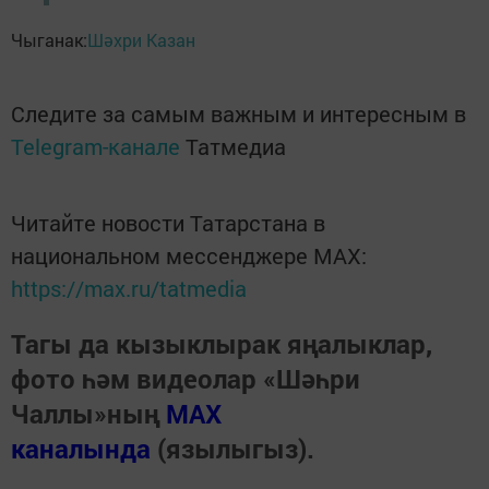
Чыганак:
Шәхри Казан
Следите за самым важным и интересным в
Telegram-канале
Татмедиа
Читайте новости Татарстана в
национальном мессенджере MАХ:
https://max.ru/tatmedia
Тагы да кызыклырак яңалыклар,
фото һәм видеолар «Шәһри
Чаллы»ның
MAX
каналында
(язылыгыз).