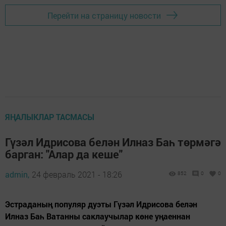
Перейти на страницу новости
ЯҢАЛЫКЛАР ТАСМАСЫ
Гүзәл Идрисова белән Илназ Баһ төрмәгә
барган: "Алар да кеше"
admin,
24 февраль 2021 - 18:26
852
0
0
Эстраданың популяр дуэты Гүзәл Идрисова белән
Илназ Баһ Ватанны саклаучылар көне уңаеннан