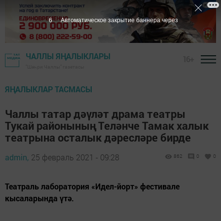
5
Автоматическое закрытие баннера через
ЧАЛЛЫ ЯҢАЛЫКЛАРЫ
16+
"Шәһри Чаллы" газетасы
ЯҢАЛЫКЛАР ТАСМАСЫ
Чаллы татар дәүләт драма театры
Тукай районының Теләнче Тамак халык
театрына осталык дәресләре бирде
admin,
25 февраль 2021 - 09:28
862
0
0
Театраль лаборатория «Идел-йорт» фестивале
кысаларында үтә.