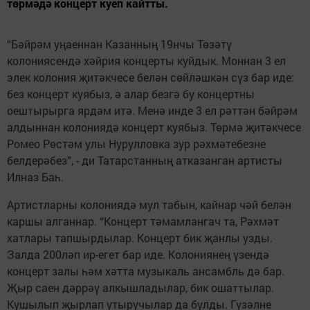
төрмәдә концерт куеп кайтты.
“Бәйрәм уңаеннан Казанның 19нчы Төзәтү
колониясендә хәйрия концерты куйдык. Моннан 3 ел
элек колония җитәкчесе белән сөйләшкән сүз бар иде:
без концерт куябыз, ә алар безгә бу концертны
оештырырга ярдәм итә. Менә инде 3 ел рәттән бәйрәм
алдыннан колониядә концерт куябыз. Төрмә җитәкчесе
Ромео Рөстәм улы Нурулловка зур рәхмәтебезне
белдерәбез”, - ди Татарстанның атказанган артисты
Илназ Баһ.
Артистларны колониядә мул табын, кайнар чәй белән
каршы алганнар. “Концерт тәмамлангач та, Рәхмәт
хатлары тапшырдылар. Концерт бик җанлы узды.
Залда 200ләп ир-егет бар иде. Колониянең үзендә
концерт залы һәм хәтта музыкаль ансамбль дә бар.
Җыр саен дәррәү алкышладылар, бик ошаттылар.
Кушылып җырлап утыручылар да булды. Гүзәлне