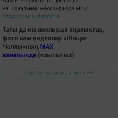
Читайте новости Татарстана в
национальном мессенджере MАХ:
https://max.ru/tatmedia
Тагы да кызыклырак яңалыклар,
фото һәм видеолар «Шәһри
Чаллы»ның
MAX
каналында
(язылыгыз).
Перейти на страницу новости