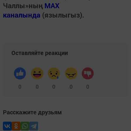
Чаллы»ның
MAX
каналында
(язылыгыз).
Оставляйте реакции
0
0
0
0
0
Расскажите друзьям