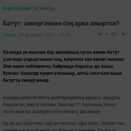
ЯҢАЛЫКЛАР ТАСМАСЫ
Батут: сикергәннән соң арка авыртса?
admin,
24 февраль 2021 - 19:08
795
0
0
Казанда ун яшьлек бер малайның туган көнен батут
үзәгендә уздырганнан соң, күңелсез хәл килеп чыккан.
Әни кеше сөйләвенчә, бәйрәмдә барысы да яхшы
булган: балалар күңел ачканнар, алты сәгатькә якын
батутта сикергәннәр.
Аннары икенче көнгә кайберләренең аркасы авырта
башлаган, берсе коскан. Баксаң, 11 баланың 3сенә
зыян килгән, компрессион имгәнү алганнар.
Бу иң еш күзәтелә торган имгәнү төре икән. Тюбингтан,
турниктан егылганда да булырга мөмкин. Былтыр