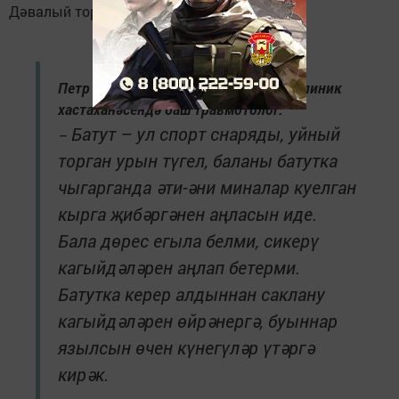
Дәвалый торган күнекмәләр ясау мөһим.
Петр Андреев, республика балалар клиник
хастаханәсендә баш травмотолог:
Батут – ул спорт снаряды, уйный
–
торган урын түгел, баланы батутка
чыгарганда әти-әни миналар куелган
кырга җибәргәнен аңласын иде.
Бала дөрес егыла белми, сикерү
кагыйдәләрен аңлап бетерми.
Батутка керер алдыннан саклану
кагыйдәләрен өйрәнергә, буыннар
язылсын өчен күнегүләр үтәргә
кирәк.