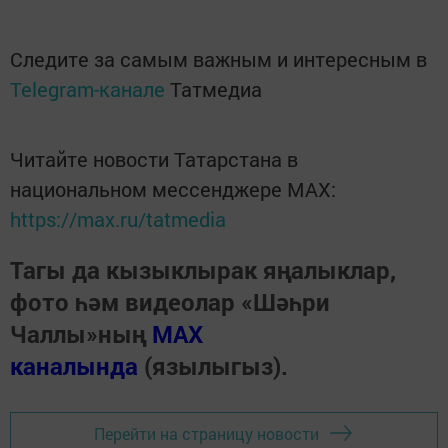
Следите за самым важным и интересным в
Telegram-канале
Татмедиа
Читайте новости Татарстана в
национальном мессенджере MАХ:
https://max.ru/tatmedia
Тагы да кызыклырак яңалыклар,
фото һәм видеолар «Шәһри
Чаллы»ның
MAX
каналында
(язылыгыз).
Перейти на страницу новости