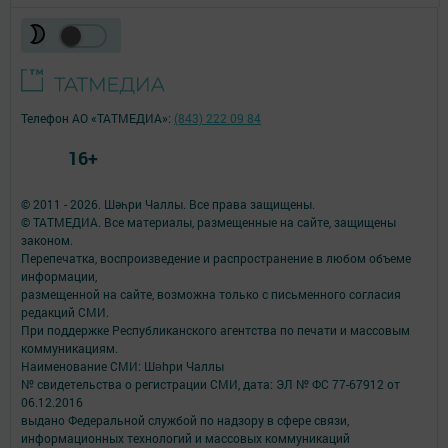
Телефон АО «ТАТМЕДИА»:
(843) 222 09 84
16+
© 2011 - 2026. Шәһри Чаллы. Все права защищены.
© ТАТМЕДИА. Все материалы, размещенные на сайте, защищены
законом.
Перепечатка, воспроизведение и распространение в любом объеме
информации,
размещенной на сайте, возможна только с письменного согласия
редакций СМИ.
При поддержке Республиканского агентства по печати и массовым
коммуникациям.
Наименование СМИ: Шəhри Чаллы
№ свидетельства о регистрации СМИ, дата: ЭЛ № ФС 77-67912 от
06.12.2016
выдано Федеральной службой по надзору в сфере связи,
информационных технологий и массовых коммуникаций