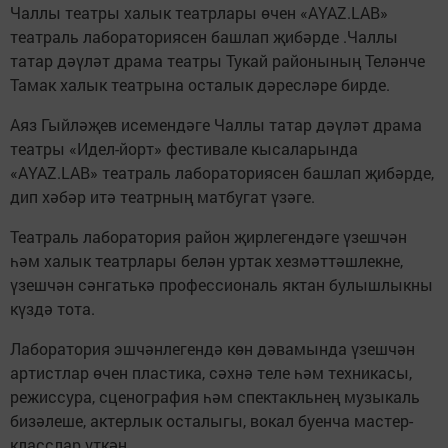
Чаллы театры халык театрлары өчен «AYAZ.LAB»
театраль лабораториясен башлап җибәрде .Чаллы
татар дәүләт драма театры Тукай районының Теләнче
Тамак халык театрына осталык дәресләре бирде.
Аяз Гыйләҗев исемендәге Чаллы татар дәүләт драма
театры «Идел-йорт» фестивале кысаларында
«AYAZ.LAB» театраль лабораториясен башлап җибәрде,
дип хәбәр итә театрның матбугат үзәге.
Театраль лаборатория район җирлегендәге үзешчән
һәм халык театрлары белән уртак хезмәттәшлекне,
үзешчән сәнгатькә профессиональ яктан булышлыкны
күздә тота.
Лаборатория эшчәнлегендә көн дәвамында үзешчән
артистлар өчен пластика, сәхнә теле һәм техникасы,
режиссура, сценография һәм спектакльнең музыкаль
бизәлеше, актерлык осталыгы, вокал буенча мастер-
класслар үткән.