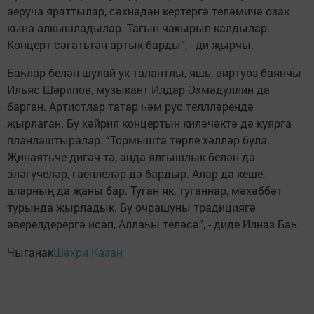
аеруча яраттылар, сәхнәдән кертергә теләмичә озак
кына алкышладылар. Тагын чакырып калдылар.
Концерт сәгатьтән артык барды”, - ди җырчы.
Баһлар белән шулай ук талантлы, яшь, виртуоз баянчы
Ильяс Шәрипов, музыкант Илдар Әхмәдуллин да
барган. Артистлар татар һәм рус теллләрендә
җырлаган. Бу хәйрия концертын киләчәктә дә куярга
планлаштыралар. “Тормышта төрле хәлләр була.
Җинаятьче дигәч тә, анда ялгышлык белән дә
эләгүчеләр, гаеплеләр дә бардыр. Алар да кеше,
аларның да җаны бар. Туган як, туганнар, мәхәббәт
турында җырладык. Бу очрашуны традициягә
әверелдерергә исәп, Аллаһы теләсә”, - диде Илназ Баһ.
Чыганак
Шәхри Казан