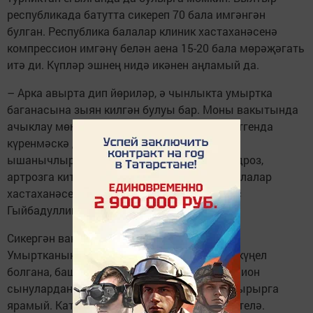
республикада батутта сикереп 70 бала имгәнгән
булган. Республика балалар клиник хастаханәсенә
компрессион имгәнү белән аена 15-20 бала мөрәҗәгать
итә ди. Күпләр эшнең нидә икәнен аңламый да.
– Арка авырта дип йөриләр, ә чынлыкта умыртка
баганасына зыян килгән булуы бар. Моны вакытында
ачыклау мөһим. Компрессион сынулар рентгенда
күренмәскә дә мөмкин, шуңа да МРТ ясату
ышанычлырак. Дәваламасаң, ул остеохондроз,
артрозга китерә, – ди Республика клиник балалар
хастаханәсенең травмотолог-табибы Фәнис
Гыйбадуллин.
Сикергән вакытта умарткага көч килә икән.
Умыртканың муен өлешенә зыян килгәндә күңел
болгана, баш авыртырга мөмкин. Компрессион
сынулардан соң гадәттә ярты ел тирәсе утырырга
ярамый. Каты корсет киеп йөрергә киңәш ителә.