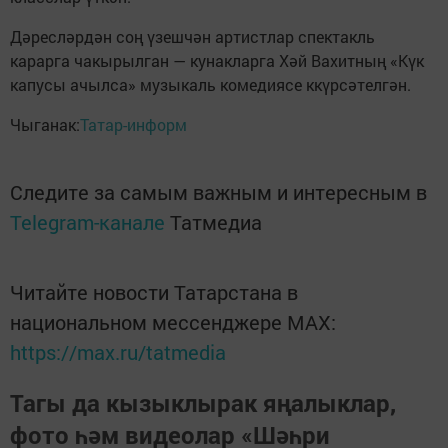
Дәресләрдән соң үзешчән артистлар спектакль
карарга чакырылган — кунакларга Хәй Вахитның «Күк
капусы ачылса» музыкаль комедиясе ккүрсәтелгән.
Чыганак:
Татар-информ
Следите за самым важным и интересным в
Telegram-канале
Татмедиа
Читайте новости Татарстана в
национальном мессенджере MАХ:
https://max.ru/tatmedia
Тагы да кызыклырак яңалыклар,
фото һәм видеолар «Шәһри