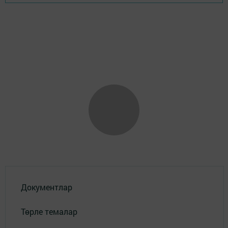
Документлар
Төрле темалар