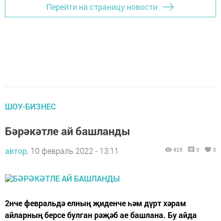
Перейти на страницу новости
ШОУ-БИЗНЕС
Бәрәкәтле ай башланды
автор,
10 февраль 2022 - 13:11
925
0
0
2нче февральдә елның җиденче һәм дүрт хәрам
айларның берсе булган рәҗәб ае башлана. Бу айда