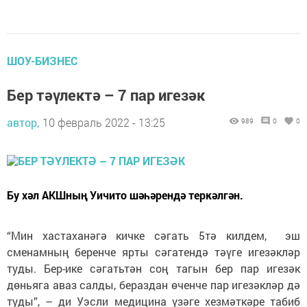
ШОУ-БИЗНЕС
Бер тәүлектә – 7 пар игезәк
автор,
10 февраль 2022 - 13:25
989
0
0
Бу хәл АКШның Уичито шәһәрендә теркәлгән.
“Мин хастаханәгә кичке сәгать 5тә килдем, эш
сменамның беренче ярты сәгатендә тәүге игезәкләр
туды. Бер-ике сәгатьтән соң тагын бер пар игезәк
дөньяга аваз салды, бераздан өченче пар игезәкләр дә
туды”, – ди Уэсли медицина үзәге хезмәткәре табиб