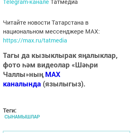
Telegram-канале
Татмедиа
Читайте новости Татарстана в
национальном мессенджере MАХ:
https://max.ru/tatmedia
Тагы да кызыклырак яңалыклар,
фото һәм видеолар «Шәһри
Чаллы»ның
MAX
каналында
(язылыгыз).
Теги:
СЫНАМЫШЛАР