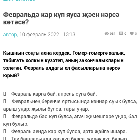
Февральдә кар күп яуса җәен нәрсә
көтәсе?
автор,
10 февраль 2022 - 13:13
981
0
0
Кышнын соңгы аена кердек. Гомер-гомергә халык,
табигать холкын күзәтеп, аның закончалыкларын
эзләгән. Февраль алдагы ел фасылларына нәрсә
юрый?
 Февраль карга бай, апрель суга бай.
 Февральнең беренче яртысында көннәр суык булса,
арыш уңар; җылы булса, тары уңар.
 Февральдә бәс күп булса, агач җимешләре уңар, бал
күп булыр.
 Февраль аенда кар күп булса, иртә җәйгә ишарә.
 Тау башларында кар күп булса, җиләк күп булыр.