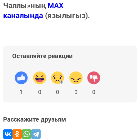
Чаллы»ның
MAX
каналында
(язылыгыз).
Оставляйте реакции
1
0
0
0
0
Расскажите друзьям