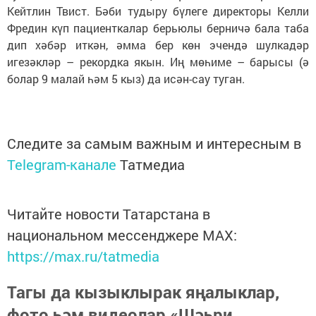
Кейтлин Твист. Бәби тудыру бүлеге директоры Келли
Фредин күп пациенткалар берьюлы берничә бала таба
дип хәбәр иткән, әмма бер көн эчендә шулкадәр
игезәкләр – рекордка якын. Иң мөһиме – барысы (ә
болар 9 малай һәм 5 кыз) да исән-сау туган.
Следите за самым важным и интересным в
Telegram-канале
Татмедиа
Читайте новости Татарстана в
национальном мессенджере MАХ:
https://max.ru/tatmedia
Тагы да кызыклырак яңалыклар,
фото һәм видеолар «Шәһри