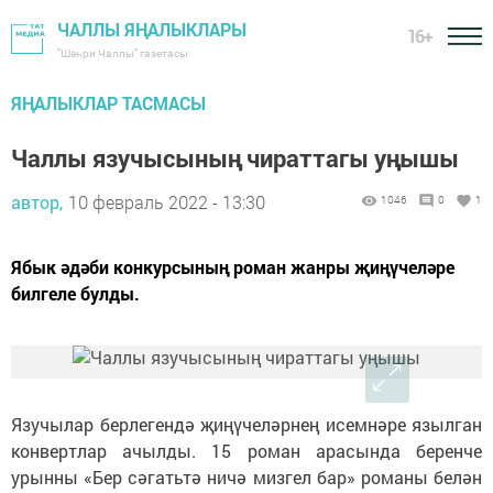
ЧАЛЛЫ ЯҢАЛЫКЛАРЫ
16+
"Шәһри Чаллы" газетасы
ЯҢАЛЫКЛАР ТАСМАСЫ
Чаллы язучысының чираттагы уңышы
автор,
10 февраль 2022 - 13:30
1046
0
1
Ябык әдәби конкурсының роман жанры җиңүчеләре
билгеле булды.
Язучылар берлегендә җиңүчеләрнең исемнәре язылган
конвертлар ачылды. 15 роман арасында беренче
урынны «Бер сәгатьтә ничә мизгел бар» романы белән