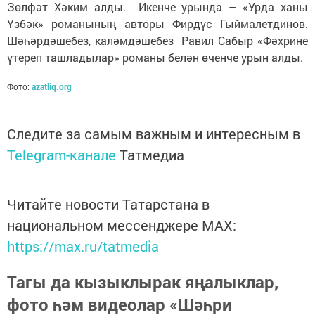
Зөлфәт Хәким алды. Икенче урында – «Урда ханы
Үзбәк» романының авторы Фирдүс Гыймалетдинов.
Шәһәрдәшебез, каләмдәшебез Равил Сабыр «Фәхрине
үтереп ташладылар» романы белән өченче урын алды.
Фото:
azatliq.org
Следите за самым важным и интересным в
Telegram-канале
Татмедиа
Читайте новости Татарстана в
национальном мессенджере MАХ:
https://max.ru/tatmedia
Тагы да кызыклырак яңалыклар,
фото һәм видеолар «Шәһри