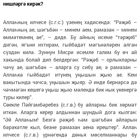
нишләргә кирәк?
Аллаһның илчесе (с.г.с.) үзенең хәдисендә: “Рәҗәб –
Аллаһның ае, шәгъбән – минем аем, рамазан – минем
өммәтемнең ае”, – диде. Бу айның исеме “тәрҗиб”
дигән, ягъни ихтирам, гыйбадәт мәгънәләрен алган
сүздән килә. Зуннун Мисри исемле галим бу өч ай
хакында болай дип белдергән: “Рәҗәб – орлыкларны
чәчү ае, шәгъбан – аларга су сибү ае, ә рамазан –
Аллаһка гыйбадәт итүнең уңышын җыю ае. Кем
вакытында чәчсә, уңышын җыяр. Ә инде бернәрсә дә
чәчмәгән кешегә уңыш җыю мәлендә бик нык үкенергә
туры килер”.
Сөекле Пәйгамбәребез (с.г.в.) бу айларны бик хөрмәт
иткән. Аларга керер алдыннан шундый дога кылган:
“Әй Аллаһым! Безгә рәҗәб һәм шәгъбән айларын
бәрәкәтле кыл, безне рамазан аена ирештер”. Аллаһ
илчесе (с.г.в.) үрнәгендә дөнья мөселманнары бу