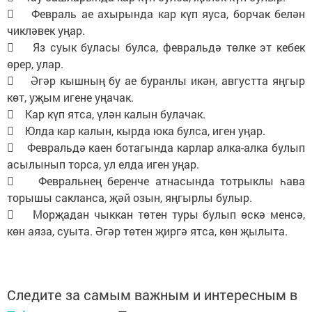
 Февраль ае ахырында кар күп яуса, борчак белән
чикләвек уңар.
 Яз суык буласы булса, февральдә төлке эт кебек
өрер, улар.
 Әгәр кышның бу ае буранлы икән, августта яңгыр
көт, уҗым игене уңачак.
 Кар күп ятса, үлән калын булачак.
 Юлда кар калын, кырда юка булса, иген уңар.
 Февральдә каен ботагында карлар алка-алка булып
асылынып торса, ул елда иген уңар.
 Февральнең беренче атнасында тотрыклы һава
торышы сакланса, җәй озын, яңгырлы булыр.
 Морҗадан чыккан төтен туры булып өскә менсә,
көн аяза, суыта. Әгәр төтен җиргә ятса, көн җылыта.
Следите за самым важным и интересным в