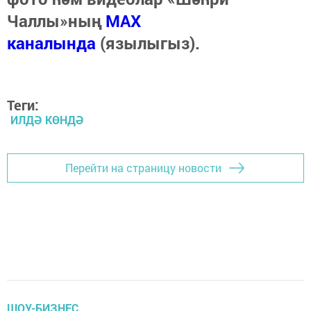
Чаллы»ның
MAX
каналында
(язылыгыз).
Теги:
ИЛДӘ КӨНДӘ
Перейти на страницу новости
ШОУ-БИЗНЕС