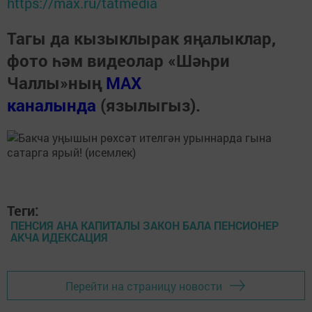
https://max.ru/tatmedia
Тагы да кызыклырак яңалыклар,
фото һәм видеолар «Шәһри
Чаллы»ның
MAX
каналында
(язылыгыз).
Теги:
ПЕНСИЯ АНА КАПИТАЛЫ ЗАКОН БАЛА ПЕНСИОНЕР
АКЧА ИДЕКСАЦИЯ
Перейти на страницу новости