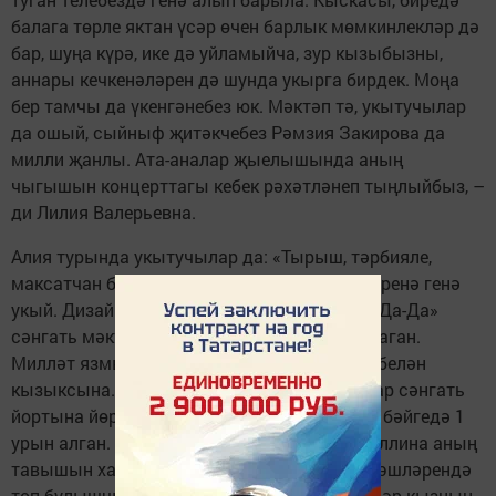
балага төрле яктан үсәр өчен барлык мөмкинлекләр дә
бар, шуңа күрә, ике дә уйламыйча, зур кызыбызны,
аннары кечкенәләрен дә шунда укырга бирдек. Моңа
бер тамчы да үкенгәнебез юк. Мәктәп тә, укытучылар
да ошый, сыйныф җитәкчебез Рәмзия Закирова да
милли җанлы. Ата-аналар җыелышында аның
чыгышын концерттагы кебек рәхәтләнеп тыңлыйбыз, –
ди Лилия Валерьевна.
Алия турында укытучылар да: «Тырыш, тәрбияле,
максатчан бала», – диләр. Ул «5»ле билгеләренә генә
укый. Дизайнер булырга хыялланучы кыз «Да-Да»
сәнгать мәктәбен кызыл дипломга тәмамлаган.
Милләт язмышы, тарихы, гореф-гадәтләре белән
кызыксына. Җырларга ярата. 15нче Балалар сәнгать
йортына йөргәндә Санкт-Петербургта узган бәйгедә 1
урын алган. Вокал укытучысы Лилия Вәлиуллина аның
тавышын халыкчан дип бәяләде. Кыз – өй эшләрендә
төп булышчы. Мондый тырыш, милләтпәрвәр кызның