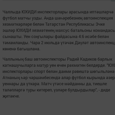
Чаллыда ЮХИДИ инспекторлары арасында иптәшләрчә
футбол матчы узды. Анда шәһәребезнең автоинспекция
хезмәткәрләре белән Татарстан Республикасы Эчке
эшләр ЮХИДИ хезмәтенең махсус батальоны командасы
сынашты. Уен соңгылары файдасына 4:6 исәбе белән
тәмамланды. Чара 2 июльдә үтәчәк Дәүләт автоинспекц
көненә багышлана.
Чаллының баш автоинспекторы Радий Кадиков барлык
катнашучыларга матур уен өчен рәхмәтен белдерде. "Ю
инспекторлары спорт белән даими рәвештә шөгыльләнә
Атнаның һәр чәршәмбесендә алар футбол кырында әзер
уеннары да үткәрә. Матч үтәсе мәйданны да, тиешле
таләпләргә туры китереп, үзләре булдырдылар", - диде
җитәкче.