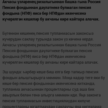
Акчасы үзләренең ризалыгыннан башка гына Россия
Пенсия фондыннан дәүләтнеке булмаган пенсия
фондына (НПФ) яисә бер НПФдан икенчесенә
күчерелгән кешеләр бу акчаны кире кайтара алачак.
Бүгеннән кешенең пенсия тупланмасын законсыз
күчерүдән саклау турында закон үз көченә керде.
Акчасы үзләренең ризалыгыннан башка гына Россия
Пенсия фондыннан дәүләтнеке булмаган пенсия
фондына (НПФ) яисә бер НПФдан икенчесенә
күчерелгән кешеләр бу акчаны кире кайтара алачак.
Эш шунда: һәрбер кеше биш елга бер тапкыр пенсия
фондын алыштырырга мөмкин. Моңа кадәр теге яки бу
кеше бер пенсия фондыннан икенчесенә киткәндә,
тупланма акчасыннан процентларны суд аша бик
авырлык белән генә алырга мөмкин иде. Яңа законга
пенсия тупланмасын инвестицияләүдән килүче
процентларны югалтмаудан саклаучы яңа нигезләмә