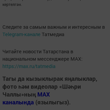
кертелгән.
Следите за самым важным и интересным в
Telegram-канале
Татмедиа
Читайте новости Татарстана в
национальном мессенджере MАХ:
https://max.ru/tatmedia
Тагы да кызыклырак яңалыклар,
фото һәм видеолар «Шәһри
Чаллы»ның
MAX
каналында
(язылыгыз).