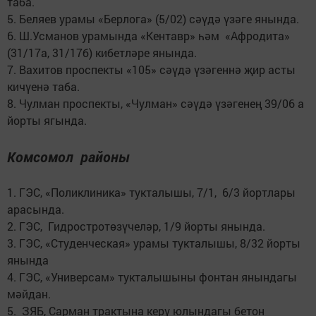
таба.
5. Беляев урамы «Берлога» (5/02) сәүдә үзәге янында.
6. Ш.Усманов урамында «Кентавр» һәм «Афродита»
(31/17а, 31/17б) кибетләре янында.
7. Вахитов проспекты «105» сәүдә үзәгеннә җир асты
кичүенә таба.
8. Чулман проспекты, «Чулман» сәүдә үзәгенең 39/06 а
йорты ягында.
Комсомол районы
1. ГЭС, «Поликлиника» тукталышы, 7/1, 6/3 йортлары
арасында.
2. ГЭС, Гидростротөзүчеләр, 1/9 йорты янында.
3. ГЭС, «Студенческая» урамы тукталышы, 8/32 йорты
янында
4. ГЭС, «Универсам» тукталышыны фонтан янындагы
мәйдан.
5. ЗЯБ, Сарман трактына керү юлындагы бетон