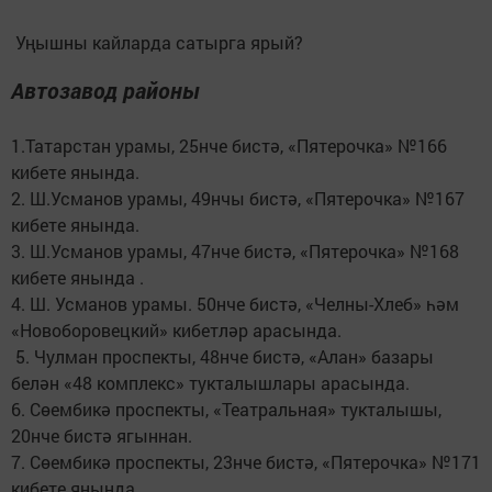
Уңышны кайларда сатырга ярый?
Автозавод районы
1.Татарстан урамы, 25нче бистә, «Пятерочка» №166
кибете янында.
2. Ш.Усманов урамы, 49нчы бистә, «Пятерочка» №167
кибете янында.
3. Ш.Усманов урамы, 47нче бистә, «Пятерочка» №168
кибете янында .
4. Ш. Усманов урамы. 50нче бистә, «Челны-Хлеб» һәм
«Новоборовецкий» кибетләр арасында.
5. Чулман проспекты, 48нче бистә, «Алан» базары
белән «48 комплекс» тукталышлары арасында.
6. Сөембикә проспекты, «Театральная» тукталышы,
20нче бистә ягыннан.
7. Сөембикә проспекты, 23нче бистә, «Пятерочка» №171
кибете янында.