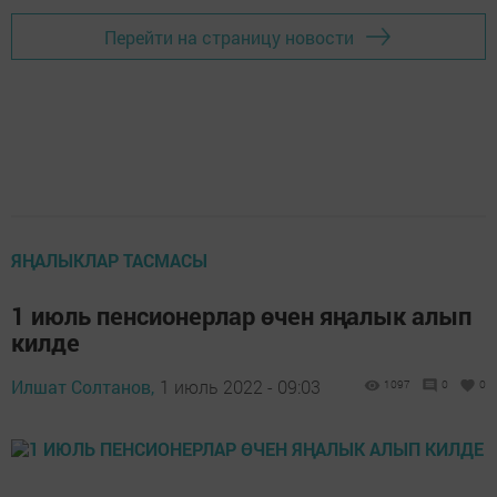
Перейти на страницу новости
ЯҢАЛЫКЛАР ТАСМАСЫ
1 июль пенсионерлар өчен яңалык алып
килде
Илшат Солтанов,
1 июль 2022 - 09:03
1097
0
0