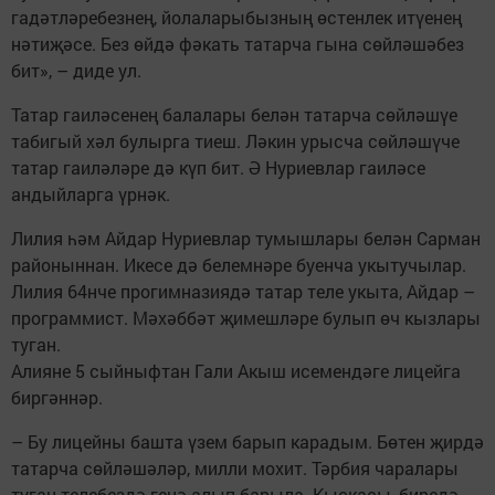
гадәтләребезнең, йолаларыбызның өстенлек итүенең
нәтиҗәсе. Без өйдә фәкать татарча гына сөйләшәбез
бит», – диде ул.
Татар гаиләсенең балалары белән татарча сөйләшүе
табигый хәл булырга тиеш. Ләкин урысча сөйләшүче
татар гаиләләре дә күп бит. Ә Нуриевлар гаиләсе
андыйларга үрнәк.
Лилия һәм Айдар Нуриевлар тумышлары белән Сарман
районыннан. Икесе дә белемнәре буенча укытучылар.
Лилия 64нче прогимназиядә татар теле укыта, Айдар –
программист. Мәхәббәт җимешләре булып өч кызлары
туган.
Алияне 5 сыйныфтан Гали Акыш исемендәге лицейга
биргәннәр.
– Бу лицейны башта үзем барып карадым. Бөтен җирдә
татарча сөйләшәләр, милли мохит. Тәрбия чаралары
туган телебездә генә алып барыла. Кыскасы, биредә