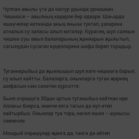
Чулпан авылы үтә дә матур урында урнашкан.
Чишмәсе – авылның кадерле бер ядкаре. Шәһәрдә
яшәүчеләр киткәндә аның янына туктап, үзләренә
атналык су запасы алып китәләр. Күрәсең, шул салкын
чишмә суы авыл балаларының җаннарын җылытып,
сагынудан сусаган күңелләренә шифа биреп торадыр.
Туганнарыбыз да җыелышып шул изге чишмәгә барып,
су алып кайтты. Балаларга, оныкларга туган җирнең
шифасын һәм сихәтен күрсәтте.
Быел очрашуга 30дан артык туганыбыз кайткан иде.
Аллаһы боерса, икенче елга тагын да күп итеп
кайтырбыз. Оныклар туа тора, нәсел ишәя – шунысы
сөенечле.
Мондый очрашулар җанга да, тәнгә дә әйтеп