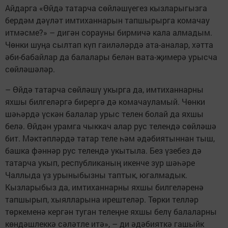
Айдарга «Өйдә татарча сөйләшүегез кызларыгызга
бердәм дәүләт имтиханнарын тапшырырга комачау
итмәсме?» – дигән сорауны бирмичә кала алмадым.
Чөнки шуңа сылтап күп гаиләләрдә ата-аналар, хәтта
әби-бабайлар да балалары белән вата-җимерә урысча
сөйләшәләр.
– Өйдә татарча сөйләшү укырга да, имтиханнарны
яхшы билгеләргә бирергә дә комачауламый. Чөнки
шәһәрдә үскән балалар урыс телен болай да яхшы
белә. Өйдән урамга чыккач алар рус телендә сөйләшә
бит. Мәктәпләрдә татар теле һәм әдәбиятыннан тыш,
башка фәннәр рус телендә укытыла. Без үзебез дә
татарча укып, республиканың икенче зур шәһәре
Чаллыда үз урыныбызны таптык, югалмадык.
Кызларыбыз да, имтиханнарны яхшы билгеләренә
тапшырып, хыялларына ирештеләр. Төрки телләр
төркеменә кергән туган телеңне яхшы белү балаларны
көндәшлеккә сәләтле итә», – ди әдәбияткә гашыйк