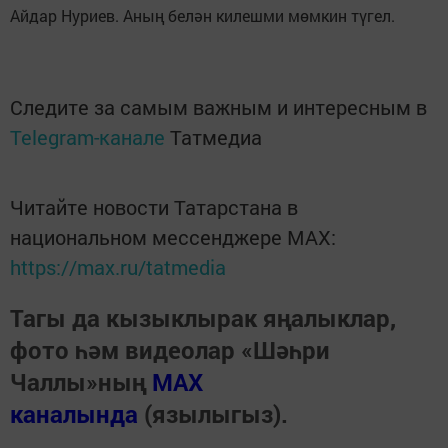
Айдар Нуриев. Аның белән килешми мөмкин түгел.
Следите за самым важным и интересным в
Telegram-канале
Татмедиа
Читайте новости Татарстана в
национальном мессенджере MАХ:
https://max.ru/tatmedia
Тагы да кызыклырак яңалыклар,
фото һәм видеолар «Шәһри
Чаллы»ның
MAX
каналында
(язылыгыз).