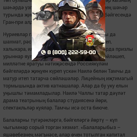
шәһәрдә узган «Ак калфаклы кыз» бәйгесенең шәһәр
турында җиңүе гаҗәп түгел. Ул Республика бәйгесендә
Гран-при алды.
Нуриевлар гаиләсендәге кызларның барысы да
шахмат, рәсем ясау, бию түгәрәкләренә йөреп,
халыкара, ил һәм республикакүләм ярышларда призлы
урыннар яулыйлар. Апаларының татарча сөйләшеп,
милләтне яратуы нәтиҗәсендә Россиякүләм
бәйгеләрдә җиңүен күреп үскән Наилә белән Тамчы да
матур итеп татарча сөйләшәләр. Лицейның иҗтимагый
тормышында актив катнашалар. Алар да бу уку елын
уңышлы тәмамладылар. Наилә Чаллы татар дәүләт
драма театрының балалар студиясенә йөри,
спектакльләр куялар. Тамчы исә оста биюче.
Балаларны түгәрәкләргә, бәйгеләргә йөртү – күп
чыгымнар сорый торган хезмәт. «Балаларыбыз –
яшәвебезнең мәгънәсе, алар өчен тотылган капитал