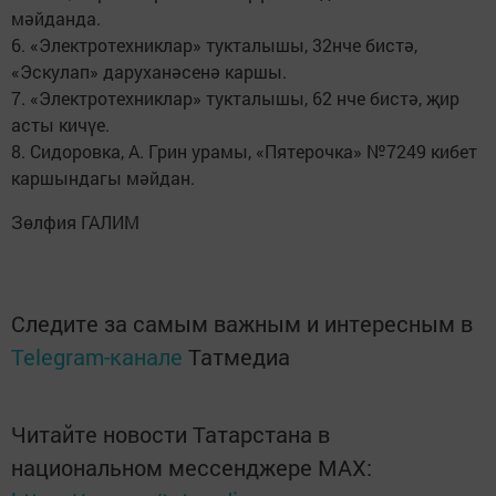
мәйданда.
6. «Электротехниклар» тукталышы, 32нче бистә,
«Эскулап» даруханәсенә каршы.
7. «Электротехниклар» тукталышы, 62 нче бистә, җир
асты кичүе.
8. Сидоровка, А. Грин урамы, «Пятерочка» №7249 кибет
каршындагы мәйдан.
Зөлфия ГАЛИМ
Следите за самым важным и интересным в
Telegram-канале
Татмедиа
Читайте новости Татарстана в
национальном мессенджере MАХ: