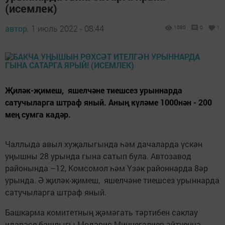
(исемлек)
автор,
1 июль 2022 - 08:44
1080
0
1
Җиләк-җимеш, яшелчәне тиешсез урыннарда
сатучыларга штраф яный. Аның күләме 1000нән - 200
мең сумга кадәр.
Чаллыда авыл хуҗалыгында һәм дачаларда үскән
уңышны 28 урында гына сатып була. Автозавод
районында –12, Комсомол һәм Үзәк районнарда 8әр
урында. Ә җиләк-җимеш, яшелчәне тиешсез урыннарда
сатучыларга штраф яный.
Башкарма комитетның җәмәгать тәртибен саклау
идарәсе башлыгы Мөдәрис Миннегалиев әйтүенчә,