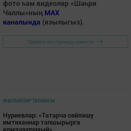
фото һәм видеолар «Шәһри
Чаллы»ның
MAX
каналында
(язылыгыз).
Перейти на страницу новости
ЯҢАЛЫКЛАР ТАСМАСЫ
Нуриевлар: «Татарча сөйләшү
имтиханнар тапшырырга
комачауламый»