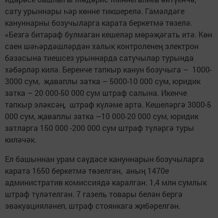
сату урыннары һәр көнне тикшерелә. Гамәлдәге
кануннарны бозучыларга карата беркетмә төзелә.
«Безгә битараф булмаган кешеләр мөрәҗәгать итә. Көн
саен шәһәрдәшләрдән халык контроленең электрон
базасына тиешсез урыннарда сатучылар турында
хәбәрләр килә. Беренче тапкыр канун бозучыга – 1000-
3000 сум, җаваплы затка – 5000-10 000 сум, юридик
затка – 20 000-50 000 сум штраф салына. Икенче
тапкыр эләксәң, штраф күләме арта. Кешеләргә 3000-5
000 сум, җаваплы затка –10 000-20 000 сум, юридик
затларга 150 000 -200 000 сум штраф түләргә туры
киләчәк.
Ел башыннан урам сәүдәсе кануннарын бозучыларга
карата 1650 беркетмә төзелгән, аның 1470е
административ комиссиядә каралган. 1,4 млн сумлык
штраф түләтелгән. 7 газель товары белән бергә
эвакуацияләнеп, штраф стоянкага җибәрелгән.