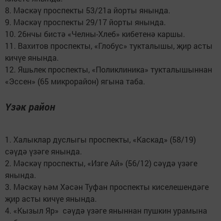
8. Мәскәү проспекты 53/21а йорты янында.
9. Мәскәү проспекты 29/17 йорты янында.
10. 26нчы бистә «Челны-Хлеб» кибетенә каршы.
11. Вахитов проспекты, «Глобус» тукталышы, җир асты
кичүе янында.
12. Яшьлек проспекты, «Поликлиника» тукталышыннан
«Эссен» (65 микрорайон) ягына таба.
Үзәк район
1. Халыклар дуслыгы проспекты, «Каскад» (58/19)
сәүдә үзәге янында.
2. Мәскәү проспекты, «Изге Ай» (56/12) сәүдә үзәге
янында.
3. Мәскәү һәм Хәсән Туфан проспекты киселешендәге
җир асты кичүе янында.
4. «Кызыл Яр» сәүдә үзәге яныннан пушкин урамына