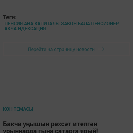
Теги:
ПЕНСИЯ АНА КАПИТАЛЫ ЗАКОН БАЛА ПЕНСИОНЕР
АКЧА ИДЕКСАЦИЯ
Перейти на страницу новости
КӨН ТЕМАСЫ
Бакча уңышын рөхсәт ителгән
урыннарда гына сатарга ярый!