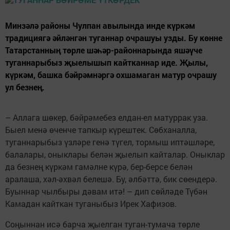
Минзәлә районы Чулпан авылында инде күркәм
традициягә әйләнгән туганнар очрашуы узды. Бу көнне
Татарстанның төрле шәһәр-районнарында яшәүче
туганнарыбыз җыелышып кайтканнар иде. Җылы,
күркәм, башка бәйрәмнәргә охшамаган матур очрашу
ул безнең.
– Аллага шөкер, бәйрәмебез елдан-ел матуррак уза.
Быел менә өченче тапкыр күрештек. Сөбханалла,
туганнарыбыз үзләре генә түгел, тормыш иптәшләре,
балалары, оныклары белән җыелып кайталар. Оныклар
да безнең күркәм гамәлне күрә, бер-берсе белән
аралаша, хәл-әхвәл белешә. Бу, әлбәттә, бик сөендерә.
Буыннар чылбыры дәвам итә! – дип сөйләде Түбән
Камадан кайткан туганыбыз Ирек Хафизов.
Соңыннан исә барча җыелган туган-тумача төрле