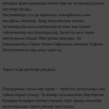
елларда фани дөньядан китеп барган туганнар рухына
догалар укыды.
Нәселебездә үтә дә җаваплы, миһербанлы һәм
инсафлы кешеләр. Алар бакыйлыкка күчкән
туганнарыбызның каберләре өстенә яңа гранит
табличкалар куя башладылар. Быел бу изге эшкә
икетуганым Илшат Ибатуллин алынды. Ул
бабаларыбыз Харис белән Хафизның әниләре Хафизә
Ибатуллинага таш алып кайтты.
Зиратта да догалар укыдык.
Очрашуның тагын бер күрке – табигать кочагында олы
табын корып утыру. Туганнар сагынышкан, бер-берсен
бүлдерә-бүлдерә хәлләр сораша. Шул арада оныклар
ишегалдында төрле уеннар оештырды.