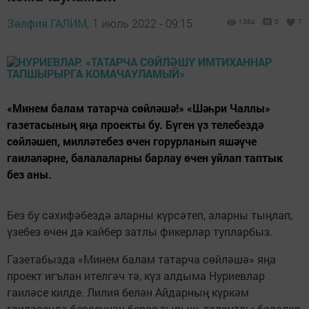
Зөлфия ГАЛИМ,
1 июль 2022 - 09:15
1364
0
7
«Минем балам татарча сөйләшә!» «Шәһри Чаллы»
газетасының яңа проекты бу. Бүген үз телебездә
сөйләшеп, милләтебез өчен горурланып яшәүче
гаиләләрне, балалаларны барлау өчен уйлап таптык
без аны.
Без бу сәхифәбездә аларны күрсәтеп, аларны тыңлап,
үзебез өчен дә кайбер затлы фикерләр тупларбыз.
Газетабызда «Минем балам татарча сөйләшә» яңа
проект игълан ителгәч тә, күз алдыма Нуриевлар
гаиләсе килде. Лилия белән Айдарның күркәм
гаиләсендә берсеннән-берсе тырыш, талантлы балалар