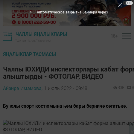
3
Автоматическое закрытие баннера через
ЧАЛЛЫ ЯҢАЛЫКЛАРЫ
16+
"Шәһри Чаллы" газетасы
ЯҢАЛЫКЛАР ТАСМАСЫ
Чаллы ЮХИДИ инспекторлары кабат фор
алыштырды - ФОТОЛАР, ВИДЕО
Айзирә Имамова,
1 июль 2022 - 09:48
939
0
Бу юлы спорт костюмына һәм бары берничә сәгатькә.