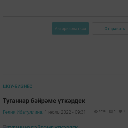
Отправить
Авторизоваться
ШОУ-БИЗНЕС
Туганнар бәйрәме үткәрдек
Гөлия Ибатуллина,
1 июль 2022 - 09:31
1039
0
1