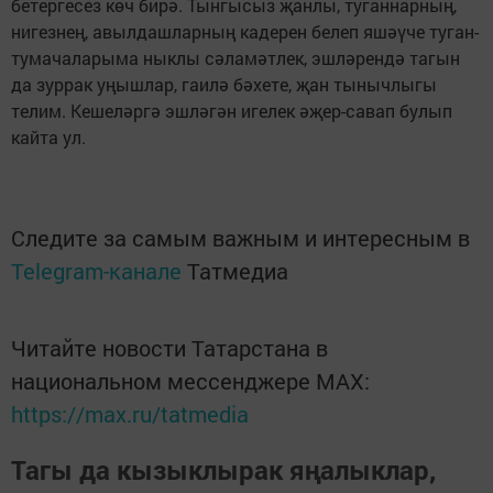
бетергесез көч бирә. Тынгысыз җанлы, туганнарның,
нигезнең, авылдашларның кадерен белеп яшәүче туган-
тумачаларыма ныклы сәламәтлек, эшләрендә тагын
да зуррак уңышлар, гаилә бәхете, җан тынычлыгы
телим. Кешеләргә эшләгән игелек әҗер-савап булып
кайта ул.
Следите за самым важным и интересным в
Telegram-канале
Татмедиа
Читайте новости Татарстана в
национальном мессенджере MАХ:
https://max.ru/tatmedia
Тагы да кызыклырак яңалыклар,