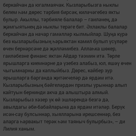
беркайчан да югалмаячак. Кызларыбызга ныклы
белем һәм дөрес тәрбия бирсәк, киләчәгебез якты
булыр. Акыллы, тәрбияле балалар – гаиләнең, дә
җәмгыятьнең дә ныклы терәге бит. Әхлаклы балалар
беркайчан да начар гамәлләр кылмыйлар. Шуңа күрә
без кызларыбызның һәрьяктан камил булып үсүләре
өчен бернәрсәне дә җәлләмибез. Аллаһка шөкер,
гаиләбезне финанс яктан Айдар тәэмин итә. Төрле
ярышларга киемнәрне дә үзебез алабыз, юл, яшәү өчен
чыгымнарны да каплыйбыз. Дөрес, кайбер зур
ярышларга барганда җитәкчеләр дә ярдәм итә.
Кызларыбызның бәйгеләрдән призлы урыннар алып
кайтуын бернинди акча да алыштыра алмый.
Кызларыбыз хәзер үк өй эшләрендә безгә дә,
авылдагы әби-бабайларына да ярдәм итәләр. Берүк
исән-сау булсыннар, хыялларына ирешсеннәр, без
аларга һәрвакыт терәк һәм таяныч булырбыз», – ди
Лилия ханым.