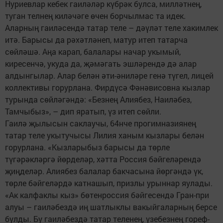
Нуриевлар кебек гаиләләр күбрәк булса, милләтнең,
туган телнең киләчәге өчен борчылмас та идек.
Аларның гаиләсендә татар теле – дәүләт теле хакимлек
итә. Барысы да рәхәтләнеп, матур итеп татарча
сөйләшә. Аңа карап, балалары начар укымый,
киресенчә, укуда да, җәмәгать эшләрендә дә алар
алдынгылар. Алар белән әти-әниләре генә түгел, лицей
коллективы горурлана. Фирдүсә Фәнәвисовна кызлар
турында сөйләгәндә: «Безнең Алиябез, Наиләбез,
Тамчыбыз», – дип яратып, үз итеп сөйли.
Гаилә җылысын саклаучы, 64нче прогимназиянең
татар теле укытучысы Лилия ханым кызлары белән
горурлана. «Кызларыбыз барысы да төрле
түгәрәкләргә йөрделәр, хәтта Россия бәйгеләрендә
җиңделәр. Алиябез балалар бакчасына йөргәндә үк,
төрле бәйгеләрдә катнашып, призлы урыннар яулады.
«Ак калфаклы кыз» бөтенроссия бәйгесендә Гран-при
алуы – гаиләбездә иң шатлыклы вакыйгаларның берсе
булды. Бу гаиләбездә татар теленең, үзебезнең гореф-