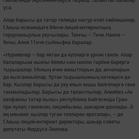
үсә.
Алар барысы да татар телендә матур итеп сөйләшәләр.
Г.Акыш исемендәге 84нче лицей-интернатның
горурланырлык укучылары. Тамчы – 7нче, Наилә –
9нчы, Алия 11нче сыйныфка баралар.
«Нуриевлар – бар яктан да күпләргә үрнәк гаилә. Алар
балаларына ныклы белем һәм милли тәрбия бирергә
тырышалар. Моның өчен вакытларын да, акчаларын
да кызганмыйлар. Уртак тырышлыкның нәтиҗәсе дә
бар. Кызлар барысы да уку елын яхшы билгеләргә генә
тәмамладылар. Барысы да талантлылар. Алиябез «Ак
калфаклы татар кызы» республика бәйгесендә Гран-
при яулап, гаиләсен, лицеебызны, шәһәрне данлады. Ә
иң мөһиме: кызлар туган телләрен яраталар», – ди
Г.Акыш лицей-интернат директоры, шәһәр советы
депутаты Фирдүсә Әюпова.