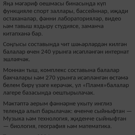
Яңа мәгариф оешмасы бинасында күп
функцияле спорт заллары, бассейннар, иҗади
остаханәләр, фәнни лабораторияләр, видео
һәм тавыш яздыру студиясе, заманча
китапханә бар.
Соңгысы составында чит шәһәрләрдән килгән
балалар өчен 240 урынга исәпләнгән интернат
эшләячәк.
Моннан тыш, комплекс составына балалар
бакчалары һәм 270 урынга исәпләнгән өстәмә
белем бирү үзәге керәчәк, ул «Пламя»балалар
лагере базасында оештырылачак.
Мәктәптә аерым фәннәрне укыту инглиз
телендә алып барылачак: өченче сыйныфтан —
Музыка һәм технология, җиденче сыйныфтан
— биология, география һәм математика.