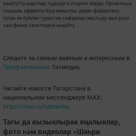
озайту"га шартлар тудыруга этәргеч бирде. Проектның
социаль эффекты-буш вакытны дөрес файдалану,
туган як буйлап туристик сәфәрләр оештыру аша рухи
һәм физик сәләтләрне киңәйтү.
Следите за самым важным и интересным в
Telegram-канале
Татмедиа
Читайте новости Татарстана в
национальном мессенджере MАХ:
https://max.ru/tatmedia
Тагы да кызыклырак яңалыклар,
фото һәм видеолар «Шәһри