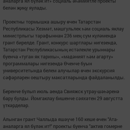
аналарга ял бүләк ит» социаль әһәмиятле проекты
белән җиңү яулады.
Проектны тормышка ашыру өчен Татарстан
Республикасы Хезмәт, мәшгульлек һәм социаль яклау
министрлыгы тарафыннан 236 мең сум күләмендә
грант бирелде. Грант, конкурс шартлары нигезендә,
Татарстан Республикасының истәлекле урыннары
буенча «туган як тарихы», «мәдәният һәм агарту»
программалары нигезендә Өченче буын
университетында белем алучылар өчен экскурсия
сәфәрләрен оештыру максатларында файдаланылды.
Беренче булып июль аенда Свияжск утрау-шәһәренә
бару булды. Йомгаклау бишенче сәяхәтен 29 августта
үткәрделәр.
Алынган грант Чаллыда яшәүче 160 кеше өчен "Ата-
аналарга ял бүләк ит!" проекты буенча "актив гомерне