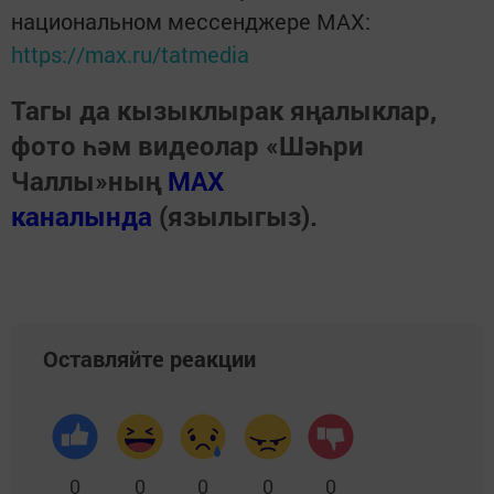
национальном мессенджере MАХ:
https://max.ru/tatmedia
Тагы да кызыклырак яңалыклар,
фото һәм видеолар «Шәһри
Чаллы»ның
MAX
каналында
(язылыгыз).
Оставляйте реакции
0
0
0
0
0