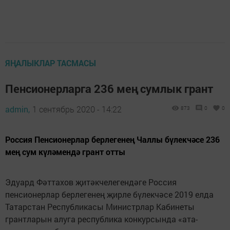
ЯҢАЛЫКЛАР ТАСМАСЫ
Пенсионерларга 236 мең сумлык грант
admin,
1 сентябрь 2020 - 14:22
873
0
0
Россия Пенсионерлар берлегенең Чаллы бүлекчәсе 236
мең сум күләмендә грант отты
Эдуард Фәттахов җитәкчелегендәге Россия
пенсионерлар берлегенең җирле бүлекчәсе 2019 елда
Татарстан Республикасы Министрлар Кабинеты
грантларын алуга республика конкурсында «ата-