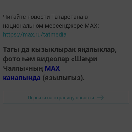
Читайте новости Татарстана в
национальном мессенджере MАХ:
https://max.ru/tatmedia
Тагы да кызыклырак яңалыклар,
фото һәм видеолар «Шәһри
Чаллы»ның
MAX
каналында
(язылыгыз).
Перейти на страницу новости