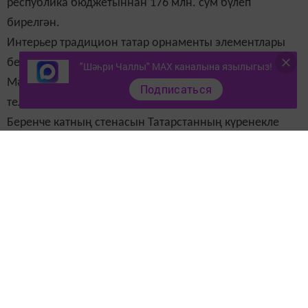
республика бюджетыннан 176 млн. сум бүлеп
бирелгән.
Интерьер традицион татар орнаменты элементлары
белән бердәм стильдә сакланган.
"Шәһри Чаллы" MAX каналына язылыгыз!
Мәктәптә навигация өч телдә: татар, рус һәм инглиз
Подписаться
телләрендә күрсәтелгән.
Беренче катның стенасын Татарстанның күренекле
эшлеклеләре портретлары төшерелгән стенд бизи.
Мәктәптә бөтен җиһаз-яңа. Матди-техник базаны
яңартуга республика бюджетыннан 38 млн сум бүлеп
бирелгән. Һәр кабинет интерактив такта белән
җиһазландырылган.
Гимназиядә ике спорт залы бар. Шуларның берсе-
гимнастика, икенчесе-көрәшчеләр
өчен
.