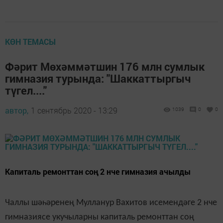
КӨН ТЕМАСЫ
Фәрит Мөхәммәтшин 176 млн сумлык
гимназия турында: "Шаккаттыргыч
түгел...."
автор,
1 сентябрь 2020 - 13:29
1039
0
0
Капиталь ремонттан соң 2 нче гимназия ачылды
Чаллы шәһәренең Мулланур Вахитов исемендәге 2 нче
гимназиясе укучыларны капиталь ремонттан соң