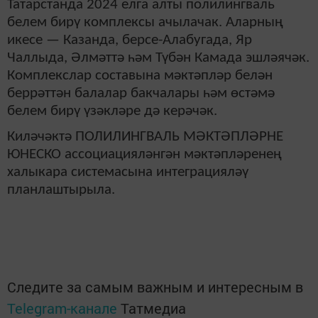
Татарстанда 2024 елга алты полилингваль
белем бирү комплексы ачылачак. Аларның
икесе — Казанда, берсе-Алабугада, Яр
Чаллыда, Әлмәттә һәм Түбән Камада эшләячәк.
Комплекслар составына мәктәпләр белән
беррәттән балалар бакчалары һәм өстәмә
белем бирү үзәкләре дә керәчәк.
Киләчәктә ПОЛИЛИНГВАЛЬ МӘКТӘПЛӘРНЕ
ЮНЕСКО ассоциацияләнгән мәктәпләренең
халыкара системасына интеграцияләү
планлаштырыла.
Следите за самым важным и интересным в
Telegram-канале
Татмедиа