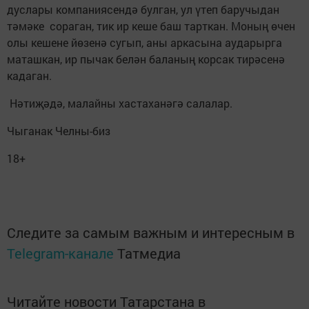
дуслары компаниясендә булган, ул үтеп баручыдан
тәмәке сораган, тик ир кеше баш тарткан. Моның өчен
олы кешене йөзенә сугып, аны аркасына аударырга
маташкан, ир пычак белән баланың корсак тирәсенә
кадаган.
Нәтиҗәдә, малайны хастаханәгә салалар.
Чыганак Челны-биз
18+
Следите за самым важным и интересным в
Telegram-канале
Татмедиа
Читайте новости Татарстана в