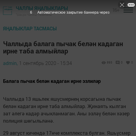
ЧАЛЛЫ ЯҢАЛЫКЛАРЫ
16+
5
Автоматическое закрытие баннера через
"Шәһри Чаллы" газетасы
ЯҢАЛЫКЛАР ТАСМАСЫ
Чаллыда балага пычак белән кадаган
ирне таба алмыйлар
admin,
1 сентябрь 2020 - 15:34
893
0
0
Балага пычак белән кадаган ирне эзлиләр
Чаллыда 13 яшьлек яшүсмернең корсагына пычак
белән кадаган ирне таба алмыйлар. Җинаять кылган
зат әлегә кадәр ачыкланмаган. Аны эзләү белән хәзер
полиция шөгыльләнә.
29 август кичендә 17нче комплекста булган. Яшьүсмер