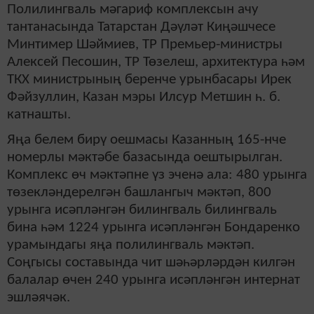
Полилингваль мәгариф комплексын ачу
тантанасында Татарстан Дәүләт Киңәшчесе
Минтимер Шәймиев, ТР Премьер-министры
Алексей Песошин, ТР Төзелеш, архитектура һәм
ТКХ министрының беренче урынбасары Ирек
Фәйзуллин, Казан мэры Илсур Метшин һ. б.
катнашты.
Яңа белем бирү оешмасы Казанның 165-нче
номерлы мәктәбе базасында оештырылган.
Комплекс өч мәктәпне үз эченә ала: 480 урынга
төзекләндерелгән башлангыч мәктәп, 800
урынга исәпләнгән билингваль билингваль
бина һәм 1224 урынга исәпләнгән Бондаренко
урамындагы яңа полилингваль мәктәп.
Соңгысы составында чит шәһәрләрдән килгән
балалар өчен 240 урынга исәпләнгән интернат
эшләячәк.