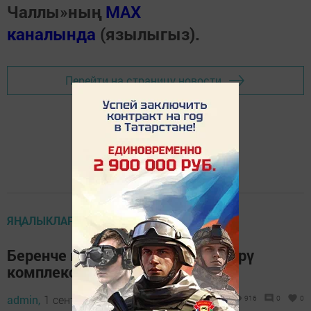
Чаллы»ның
MAX
каналында
(язылыгыз).
Перейти на страницу новости
ЯҢАЛЫКЛАР ТАСМАСЫ
Беренче полилингваль белем бирү
комплексы ачылды
admin,
1 сентябрь 2020 - 14:08
916
0
0