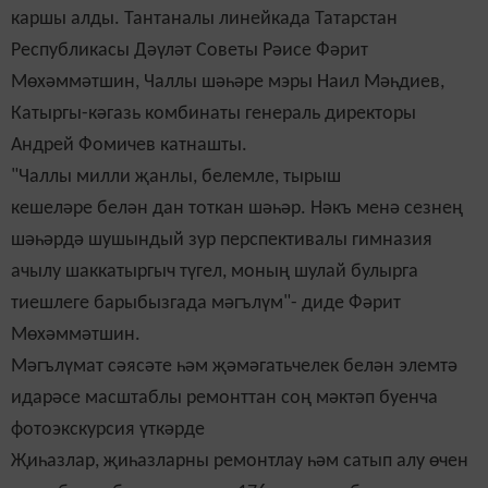
каршы алды. Тантаналы линейкада Татарстан
Республикасы Дәүләт Советы Рәисе Фәрит
Мөхәммәтшин, Чаллы шәһәре мэры Наил Мәһдиев,
Катыргы-кәгазь комбинаты генераль директоры
Андрей Фомичев катнашты.
"Чаллы милли җанлы, белемле, тырыш
кешеләре белән дан тоткан шәһәр. Нәкъ менә сезнең
шәһәрдә шушындый зур перспективалы гимназия
ачылу шаккатыргыч түгел, моның шулай булырга
тиешлеге барыбызгада мәгълүм"- диде Фәрит
Мөхәммәтшин.
Мәгълүмат сәясәте һәм җәмәгатьчелек белән элемтә
идарәсе масштаблы ремонттан соң мәктәп буенча
фотоэкскурсия үткәрде
Җиһазлар
,
җиһазларны ремонтлау һәм сатып алу өчен