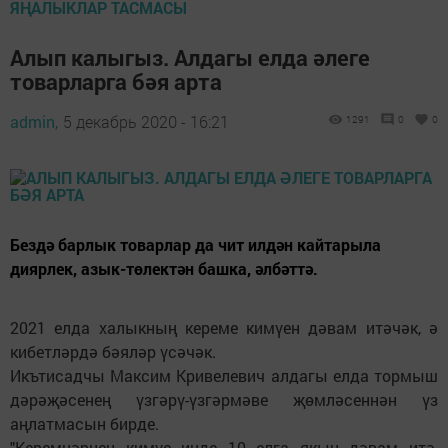
ЯҢАЛЫКЛАР ТАСМАСЫ
Алып калыгыз. Алдагы елда әлеге
товарларга бәя арта
admin,
5 декабрь 2020 - 16:21
1291
0
0
Бездә барлык товарлар да чит илдән кайтарыла
диярлек, азык-төлектән башка, әлбәттә.
2021 елда халыкның кереме кимүен дәвам итәчәк, ә
кибетләрдә бәяләр үсәчәк.
Икътисадчы Максим Кривелевич алдагы елда тормыш
дәрәҗәсенең үзгәрү-үзгәрмәве җөмләсеннән үз
аңлатмасын бирде.
"Керемнәрнең кимүе инде 10 елга якын дәвам итә,