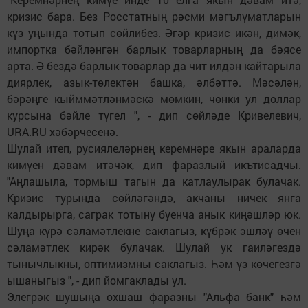
кризис бара. Без Росстатның рәсми мәгълүматларын
күз уңында тотып сөйлибез. Әгәр кризис икән, димәк,
импортка бәйләнгән барлык товарларның да бәясе
арта. Ә бездә барлык товарлар да чит илдән кайтарыла
диярлек, азык-төлектән башка, әлбәттә. Мәсәлән,
бәрәңге кыйммәтләнмәскә мөмкин, чөнки ул доллар
курсына бәйле түгел ", - дип сөйләде Кривелевич,
URA.RU хәбәрчесенә.
Шулай итеп, русиялеләрнең керемнәре якын араларда
кимүен дәвам итәчәк, дип фаразлый икътисадчы.
"Аңлашыла, тормыш тагын да катлаулырак булачак.
Кризис турында сөйләгәндә, акчаны ничек янга
калдырырга, саграк тотыну буенча анык киңәшләр юк.
Шуңа күрә сәламәтлекне саклагыз, күбрәк эшләү өчен
сәламәтлек кирәк булачак. Шулай ук гаиләгездә
тынычлыкны, оптимизмны саклагыз. Һәм үз көчегезгә
ышаныгыз ", - дип йомгаклады ул.
Элегрәк шушыңа охшаш фаразны "Альфа банк" һәм