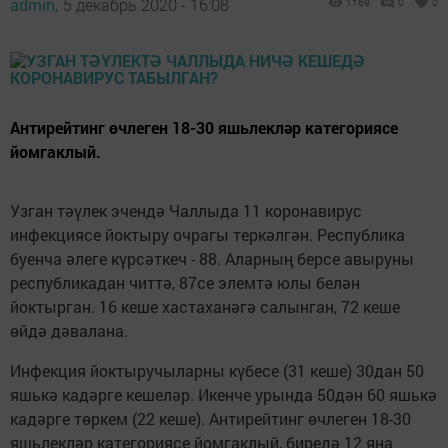
admin,
5 декабрь 2020 - 16:08
1169
0
0
Антирейтинг өчлеген 18-30 яшьлекләр категориясе
йомгаклый.
Узган тәүлек эчендә Чаллыда 11 коронавирус
инфекциясе йоктыру очрагы теркәлгән. Республика
буенча әлеге күрсәткеч - 88. Аларның берсе авыруны
республикадан читтә, 87се элемтә юлы белән
йоктырган. 16 кеше хастаханәгә салынган, 72 кеше
өйдә дәвалана.
Инфекция йоктыручыларны күбесе (31 кеше) 30дан 50
яшькә кадәрге кешеләр. Икенче урында 50дән 60 яшькә
кадәрге төркем (22 кеше). Антирейтинг өчлеген 18-30
яшьлекләр категориясе йомгаклый, биредә 12 яңа