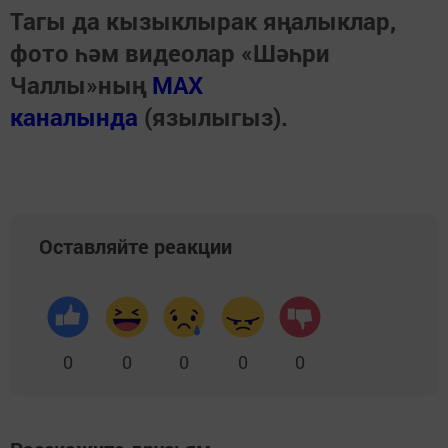
Тагы да кызыклырак яңалыклар,
фото һәм видеолар «Шәһри
Чаллы»ның
MAX
каналында
(язылыгыз).
Оставляйте реакции
0
0
0
0
0