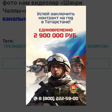
фото һәм видеолар «Шәһри
Чаллы»ның
MAX
каналында
(язылыгыз).
Теги:
ПРЕЗИДЕНТ ПУТИН МИННИХАНОВ РОССИЯ ТАТАРСТАН
Перейти на страницу новости