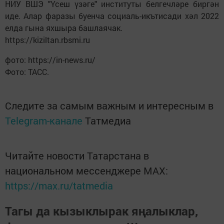
НИУ ВШЭ "Үсеш үзәге" институты белгечләре биргән
иде. Алар фаразы буенча социаль-икътисади хәл 2022
елда гына яхшыра башлаячак.
https://kiziltan.rbsmi.ru
фото: https://in-news.ru/
Фото: ТАСС.
Следите за самым важным и интересным в
Telegram-канале
Татмедиа
Читайте новости Татарстана в
национальном мессенджере MАХ:
https://max.ru/tatmedia
Тагы да кызыклырак яңалыклар,