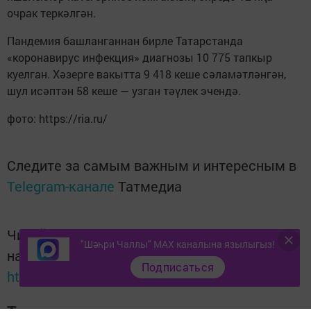
очрак теркәлгән.
Пандемия башланганнан бирле Татарстанда
«коронавирус инфекция» диагнозы 10 775 тапкыр
куелган. Хәзерге вакытта 9 418 кеше сәламәтләнгән,
шул исәптән 58 кеше — узган тәүлек эчендә.
фото: https://ria.ru/
Следите за самым важным и интересным в
Telegram-канале
Татмедиа
Читайте новости Татарстана в
"Шәһри Чаллы" MAX каналына язылыгыз!
национальном мессенджере MАХ:
Подписаться
https://max.ru/tatmedia