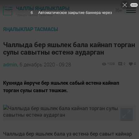
ЧАЛЛЫ ЯҢАЛЫКЛАРЫ
16+
5
Автоматическое закрытие баннера через
"Шәһри Чаллы" газетасы
ЯҢАЛЫКЛАР ТАСМАСЫ
Чаллыда бер яшьлек бала кайнап торган
сулы савытны өстенә аударган
admin,
6 декабрь 2020 - 09:28
1029
0
0
Кухняда йөрүче бер яшьлек сабый өстенә кайнап
торган сулы савыт төшкән.
Чаллыда бер яшьлек бала үз өстенә бер савыт кайнар