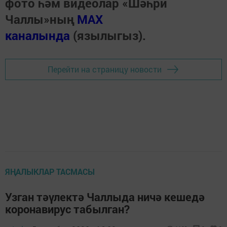
фото һәм видеолар «Шәһри
Чаллы»ның
MAX
каналында
(язылыгыз).
Перейти на страницу новости
ЯҢАЛЫКЛАР ТАСМАСЫ
Узган тәүлектә Чаллыда ничә кешедә
коронавирус табылган?