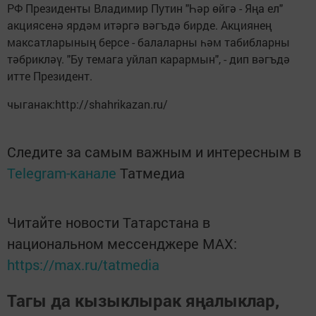
РФ Президенты Владимир Путин "Һәр өйгә - Яңа ел"
акциясенә ярдәм итәргә вәгъдә бирде. Акциянең
максатларының берсе - балаларны һәм табибларны
тәбрикләү. "Бу темага уйлап карармын", - дип вәгъдә
итте Президент.
чыганак:http://shahrikazan.ru/
Следите за самым важным и интересным в
Telegram-канале
Татмедиа
Читайте новости Татарстана в
национальном мессенджере MАХ:
https://max.ru/tatmedia
Тагы да кызыклырак яңалыклар,