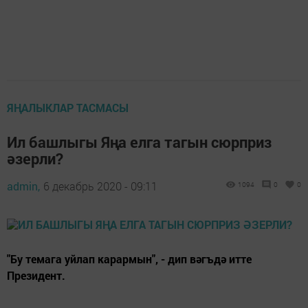
ЯҢАЛЫКЛАР ТАСМАСЫ
Ил башлыгы Яңа елга тагын сюрприз
әзерли?
admin,
6 декабрь 2020 - 09:11
1094
0
0
"Бу темага уйлап карармын", - дип вәгъдә итте
Президент.