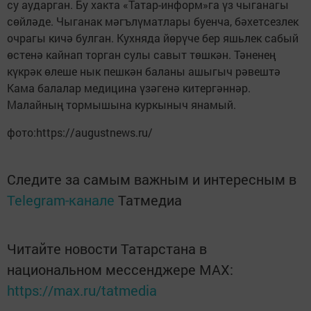
су аударган. Бу хакта «Татар-информ»га үз чыганагы
сөйләде. Чыганак мәгълүматлары буенча, бәхетсезлек
очрагы кичә булган. Кухняда йөрүче бер яшьлек сабый
өстенә кайнап торган сулы савыт төшкән. Тәненең
күкрәк өлеше нык пешкән баланы ашыгыч рәвештә
Кама балалар медицина үзәгенә китергәннәр.
Малайның тормышына куркыныч янамый.
фото:https://augustnews.ru/
Следите за самым важным и интересным в
Telegram-канале
Татмедиа
Читайте новости Татарстана в
национальном мессенджере MАХ:
https://max.ru/tatmedia