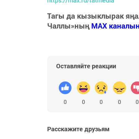
https://max.ru/tatmedia
Тагы да кызыклырак яңа
Чаллы»ның
MAX каналы
Оставляйте реакции
0
0
0
0
0
Расскажите друзьям