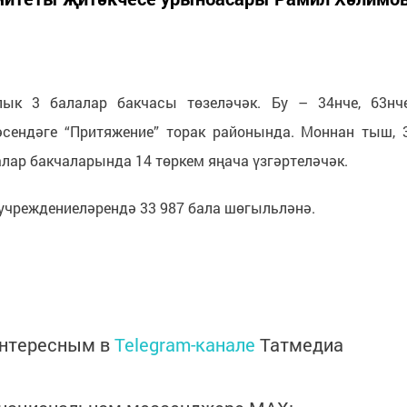
ык 3 балалар бакчасы төзеләчәк. Бу – 34нче, 63нч
сендәге “Притяжение” торак районында. Моннан тыш, 
алар бакчаларында 14 төркем яңача үзгәртеләчәк.
ү учреждениеләрендә 33 987 бала шөгыльләнә.
интересным в
Telegram-канале
Татмедиа