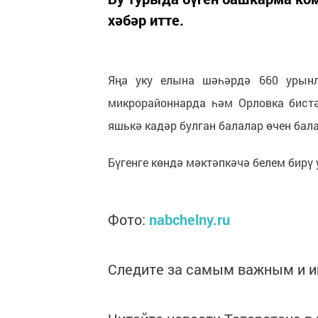
хәбәр итте.
Яңа уку елына шәһәрдә 660 урынл
микрорайоннарда һәм Орловка бистә
яшькә кадәр булган балалар өчен бал
Бүгенге көндә мәктәпкәчә белем бир
Фото:
nabchelny.ru
Следите за самым важным и 