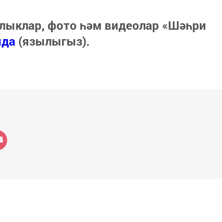
лыклар, фото һәм видеолар «Шәһри
нда
(язылыгыз).