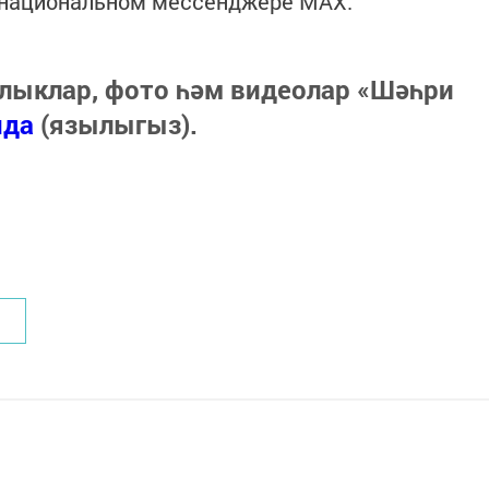
в национальном мессенджере MАХ:
лыклар, фото һәм видеолар «Шәһри
нда
(язылыгыз).