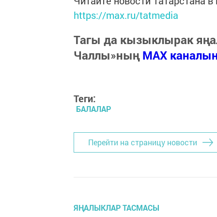
Читайте новости Татарстана 
https://max.ru/tatmedia
Тагы да кызыклырак яңа
Чаллы»ның
MAX каналы
Теги:
БАЛАЛАР
Перейти на страницу новости
ЯҢАЛЫКЛАР ТАСМАСЫ