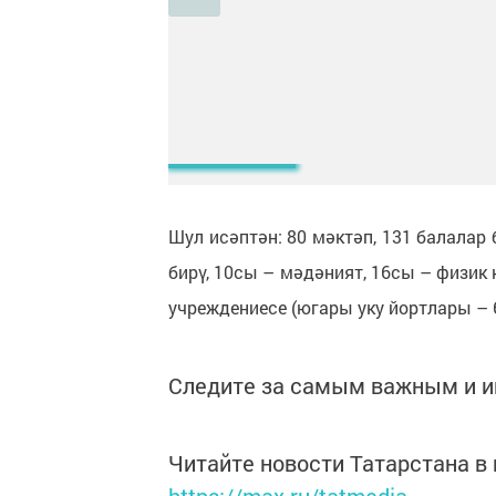
Шул исәптән: 80 мәктәп, 131 балалар 
бирү, 10сы – мәдәният, 16сы – физик 
учреждениесе (югары уку йортлары – 6
Следите за самым важным и 
Читайте новости Татарстана 