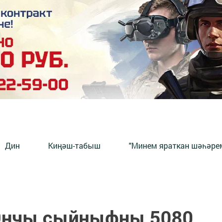
Дин
Киңәш-табыш
"Минем яраткан шәһәрем
9нчы сыйныфны 5080