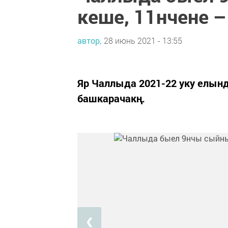
кеше, 11нчене 
автор,
28 июнь 2021 - 13:55
Яр Чаллыда 2021-22 уку елынд
башкарачакң.
❮