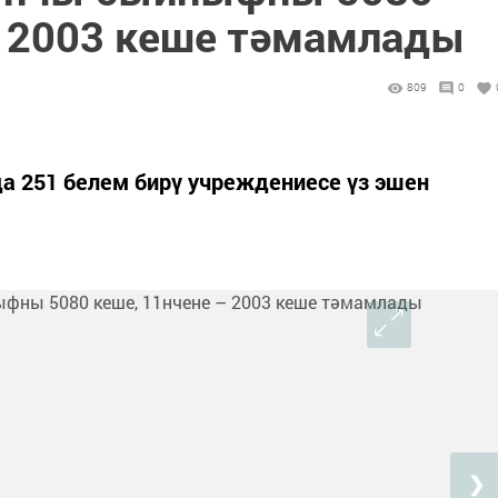
– 2003 кеше тәмамлады
809
0
а 251 белем бирү учреждениесе үз эшен
❯