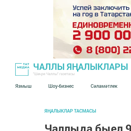
ЧАЛЛЫ ЯҢАЛЫКЛАРЫ
"Шәһри Чаллы" газетасы
Язмыш
Шоу-бизнес
Сәламәтлек
ЯҢАЛЫКЛАР ТАСМАСЫ
Чаллыда быел 