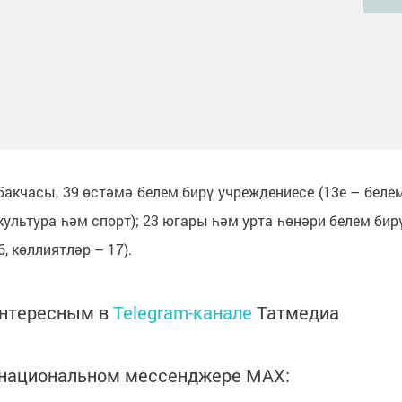
бакчасы, 39 өстәмә белем бирү учреждениесе (13е – беле
культура һәм спорт); 23 югары һәм урта һөнәри белем бир
, көллиятләр – 17).
интересным в
Telegram-канале
Татмедиа
в национальном мессенджере MАХ: