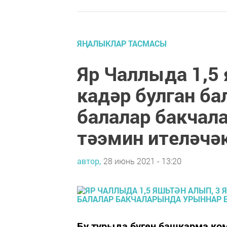
ЯҢАЛЫКЛАР ТАСМАСЫ
Яр Чаллыда 1,5 
кадәр булган б
балалар бакчал
тәэмин ителәчә
автор,
28 июнь 2021 - 13:20
Бу турыда бүген башкарма к