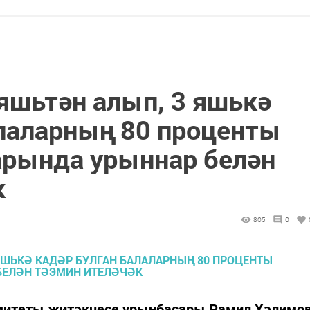
яшьтән алып, 3 яшькә
алаларның 80 проценты
арында урыннар белән
к
805
0
омитеты җитәкчесе урынбасары Рамил Хәлимо