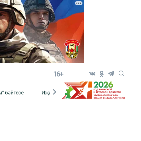
16+
" бәйгесе
Иҗат
Реклама
Онлайн язы