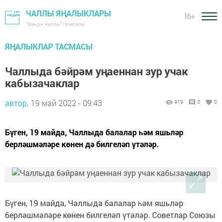
ЧАЛЛЫ ЯҢАЛЫКЛАРЫ
16+
"Шәһри Чаллы" газетасы
ЯҢАЛЫКЛАР ТАСМАСЫ
Чаллыда бәйрәм уңаеннан зур учак
кабызачаклар
автор,
19 май 2022 - 09:43
919
0
0
Бүген, 19 майда, Чаллыда балалар һәм яшьләр
берләшмәләре көнен дә билгеләп үтәләр.
Бүген, 19 майда, Чаллыда балалар һәм яшьләр
берләшмәләре көнен билгеләп үтәләр. Советлар Союзы