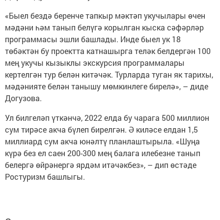
«Быел бездә беренче тапкыр мәктәп укучылары өчен
мәдәни һәм танып белүгә корылган кыска сәфәрләр
программасы эшли башлады. Инде быел ук 18
төбәктән бу проектта катнашырга теләк белдергән 100
мең укучы кызыклы экскурсия программалары
кертелгән тур белән китәчәк. Турларда туган як тарихы,
мәдәнияте белән танышу мөмкинлеге бирелә», – диде
Догузова.
Ул билгеләп үткәнчә, 2022 елда бу чарага 500 миллион
сум тирәсе акча бүлеп бирелгән. Ә киләсе елдан 1,5
миллиард сум акча юнәлтү планлаштырыла. «Шуңа
күрә без ел саен 200-300 мең балага илебезне танып
белергә өйрәнергә ярдәм итәчәкбез», – дип өстәде
Ростуризм башлыгы.