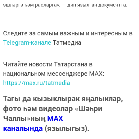
эшләргә һәм расларга», – дип язылган документта.
Следите за самым важным и интересным в
Telegram-канале
Татмедиа
Читайте новости Татарстана в
национальном мессенджере MАХ:
https://max.ru/tatmedia
Тагы да кызыклырак яңалыклар,
фото һәм видеолар «Шәһри
Чаллы»ның
MAX
каналында
(язылыгыз).