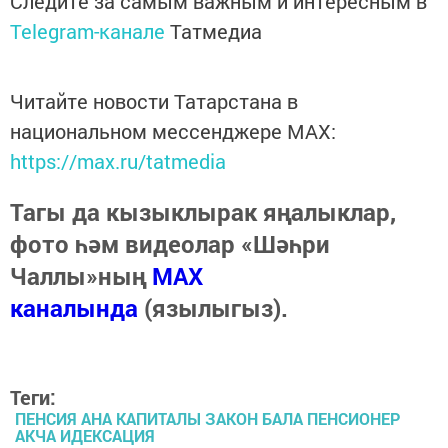
Следите за самым важным и интересным в
Telegram-канале
Татмедиа
Читайте новости Татарстана в
национальном мессенджере MАХ:
https://max.ru/tatmedia
Тагы да кызыклырак яңалыклар,
фото һәм видеолар «Шәһри
Чаллы»ның
MAX
каналында
(язылыгыз).
Теги:
ПЕНСИЯ АНА КАПИТАЛЫ ЗАКОН БАЛА ПЕНСИОНЕР
АКЧА ИДЕКСАЦИЯ