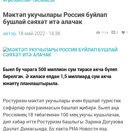
Мәктәп укучылары Россия буйлап
бушлай сәяхәт итә алачак
автор,
18 май 2022 - 16:36
1114
0
1
Быел бу чарага 500 миллион сум тирәсе акча бүлеп
бирелгән. Ә киләсе елдан 1,5 миллиард сум акча
юнәлтү планлаштырыла.
Ростуризм мәктәп укучылары өчен бушлай туристик
сәфәрләр программасын башлап җибәрә. Быел аңа
Россиянең 18 төбәгеннән 100 мең укучы кушылачак,
дип хәбәр итте Ростуризм башлыгы Зарина Догузова
Дәүләт Думасында. Бу хакта РИА Новости яза.