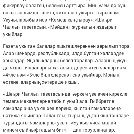
фикерләү сәләтен, белемен арттыра. Мин үзем дә буш
вакытларымда газета, китаплар укырга тырышам.
Укучыларыбыз исә «Көмеш кыңгырау», «Шәһри
Чаллы» газетасын, «Мәйдан» журналын яздырып
укыйлар.
Газета укыган балалар яшьтәшләреннән аерылып тора.
Алар шәһәрдә, республикада, илдә булган хәлләрдән
хәбәрдар. Яңалыкларны белеп торалар. Аларның укуы
да яхшы, иншаларны хатасыз, дөрес итеп язалар һәм
«4»ле һәм «5»ле билгеләренә генә укыйлар. Моның
өстенә, аларның хәтере дә яхшы.
«Шәһри Чаллы» газетасында һәркем үзе өчен кирәкле
темага мәкаләләрне табып укый ала. Гыйбрәтле
язмалар аша үз яшәешләренә, кылган гамәлләренә
нәтиҗә ясыйлар. Талантлы, тырыш, уңган яшьтәшләре
турындагы язмаларны укып: «Бу кыз яисә малай
минем сыйныфташым бит», – дип горурланалар,