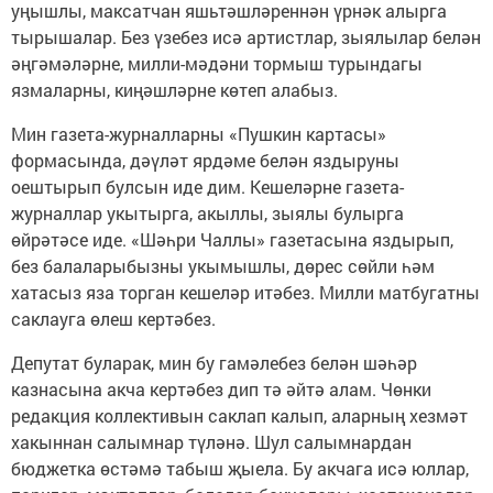
уңышлы, максатчан яшьтәшләреннән үрнәк алырга
тырышалар. Без үзебез исә артистлар, зыялылар белән
әңгәмәләрне, милли-мәдәни тормыш турындагы
язмаларны, киңәшләрне көтеп алабыз.
Мин газета-журналларны «Пушкин картасы»
формасында, дәүләт ярдәме белән яздыруны
оештырып булсын иде дим. Кешеләрне газета-
журналлар укытырга, акыллы, зыялы булырга
өйрәтәсе иде. «Шәһри Чаллы» газетасына яздырып,
без балаларыбызны укымышлы, дөрес сөйли һәм
хатасыз яза торган кешеләр итәбез. Милли матбугатны
саклауга өлеш кертәбез.
Депутат буларак, мин бу гамәлебез белән шәһәр
казнасына акча кертәбез дип тә әйтә алам. Чөнки
редакция коллективын саклап калып, аларның хезмәт
хакыннан салымнар түләнә. Шул салымнардан
бюджетка өстәмә табыш җыела. Бу акчага исә юллар,