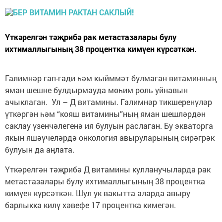
Үткәрелгән тәҗрибә рак метастазалары булу
ихтималлыгының 38 процентка кимүен күрсәткән.
Галимнәр гап-гади һәм кыйммәт булмаган витаминның
яман шешне булдырмауда мөһим роль уйнавын
ачыклаган. Ул – Д витамины. Галимнәр тикшеренүләр
үткәргән һәм “кояш витамины”ның яман шешләрдән
саклау үзенчәлегенә ия булуын раслаган. Бу экваторга
якын яшәүчеләрдә онкология авыруларының сирәгрәк
булуын да аңлата.
Үткәрелгән тәҗрибә Д витамины кулланучыларда рак
метастазалары булу ихтималлыгының 38 процентка
кимүен күрсәткән. Шул ук вакытта аларда авыру
барлыкка килү хәвефе 17 процентка кимегән.