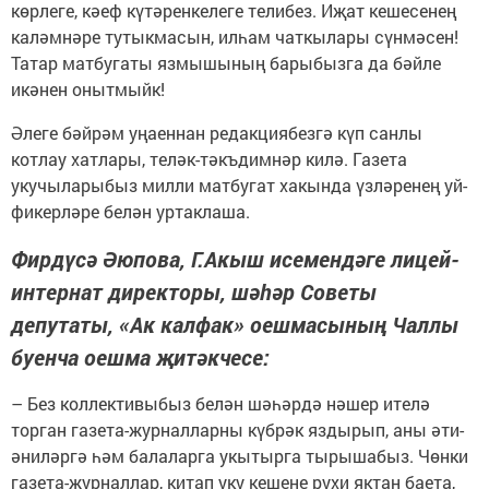
көрлеге, кәеф күтәренкелеге телибез. Иҗат кешесенең
каләмнәре тутыкмасын, илһам чаткылары сүнмәсен!
Татар матбугаты язмышының барыбызга да бәйле
икәнен онытмыйк!
Әлеге бәйрәм уңаеннан редакциябезгә күп санлы
котлау хатлары, теләк-тәкъдимнәр килә. Газета
укучыларыбыз милли матбугат хакында үзләренең уй-
фикерләре белән уртаклаша.
Фирдүсә Әюпова, Г.Акыш исемендәге лицей-
интернат директоры, шәһәр Советы
депутаты, «Ак калфак» оешмасының Чаллы
буенча оешма җитәкчесе:
– Без коллективыбыз белән шәһәрдә нәшер ителә
торган газета-журналларны күбрәк яздырып, аны әти-
әниләргә һәм балаларга укытырга тырышабыз. Чөнки
газета-журналлар, китап уку кешене рухи яктан баета,