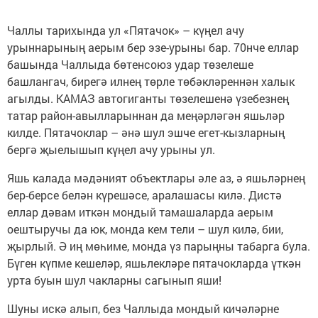
Чаллы тарихында ул «Пятачок» – күңел ачу
урыннарының аерым бер эзе-урыны бар. 70нче еллар
башында Чаллыда бөтенсоюз удар төзелеше
башлангач, бирегә илнең төрле төбәкләреннән халык
агылды. КАМАЗ автогиганты төзелешенә үзебезнең
татар район-авылларыннан да меңәрләгән яшьләр
килде. Пятачоклар – әнә шул эшче егет-кызларның
бергә җыелышып күңел ачу урыны ул.
Яшь калада мәдәният объектлары әле аз, ә яшьләрнең
бер-берсе белән күрешәсе, аралашасы килә. Дистә
еллар дәвам иткән мондый тамашаларда аерым
оештыручы да юк, монда кем тели – шул килә, бии,
җырлый. Ә иң мөһиме, монда үз парыңны табарга була.
Бүген күпме кешеләр, яшьлекләре пятачокларда үткән
урта буын шул чакларны сагынып яши!
Шуны искә алып, без Чаллыда мондый кичәләрне