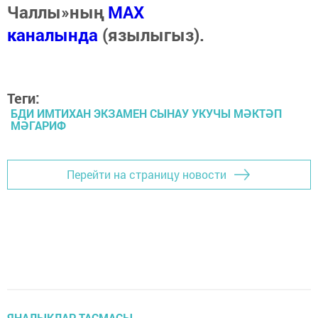
Чаллы»ның
MAX
каналында
(язылыгыз).
Теги:
БДИ ИМТИХАН ЭКЗАМЕН СЫНАУ УКУЧЫ МӘКТӘП
МӘГАРИФ
Перейти на страницу новости
ЯҢАЛЫКЛАР ТАСМАСЫ