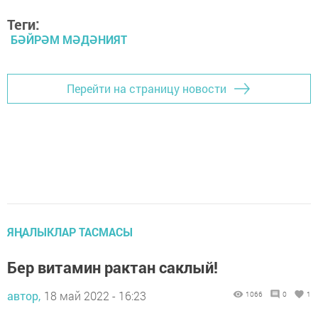
Теги:
БӘЙРӘМ МӘДӘНИЯТ
Перейти на страницу новости
ЯҢАЛЫКЛАР ТАСМАСЫ
Бер витамин рактан саклый!
автор,
18 май 2022 - 16:23
1066
0
1