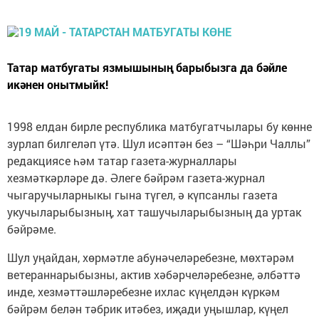
Татар матбугаты язмышының барыбызга да бәйле
икәнен онытмыйк!
1998 елдан бирле республика матбугатчылары бу көнне
зурлап билгеләп үтә. Шул исәптән без – “Шәһри Чаллы”
редакциясе һәм татар газета-журналлары
хезмәткәрләре дә. Әлеге бәйрәм газета-журнал
чыгаручыларныкы гына түгел, ә күпсанлы газета
укучыларыбызның, хат ташучыларыбызның да уртак
бәйрәме.
Шул уңайдан, хөрмәтле абунәчеләребезне, мөхтәрәм
ветераннарыбызны, актив хәбәрчеләребезне, әлбәттә
инде, хезмәттәшләребезне ихлас күңелдән күркәм
бәйрәм белән тәбрик итәбез, иҗади уңышлар, күңел