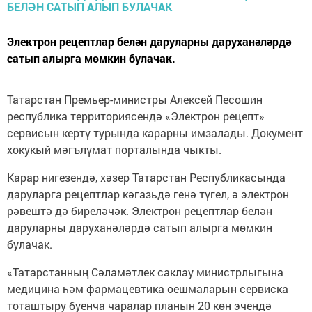
Электрон рецептлар белән даруларны даруханәләрдә
сатып алырга мөмкин булачак.
Татарстан Премьер-министры Алексей Песошин
республика территориясендә «Электрон рецепт»
сервисын кертү турында карарны имзалады. Документ
хокукый мәгълүмат порталында чыкты.
Карар нигезендә, хәзер Татарстан Республикасында
даруларга рецептлар кәгазьдә генә түгел, ә электрон
рәвештә дә биреләчәк. Электрон рецептлар белән
даруларны даруханәләрдә сатып алырга мөмкин
булачак.
«Татарстанның Сәламәтлек саклау министрлыгына
медицина һәм фармацевтика оешмаларын сервиска
тоташтыру буенча чаралар планын 20 көн эчендә