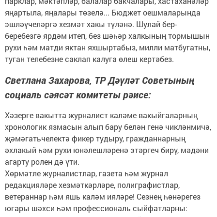
парклар, мәктәпләр, балалар бакчалары, хастаханәләр
яңартыла, яңалары төзелә... Бюджет оешмаларында
эшләүчеләргә хезмәт хакы түләнә. Шулай бер-
беребезгә ярдәм итеп, без шәһәр халкының тормышын
рухи һәм матди яктан яхшыртабыз, милли матбугатны,
туган телебезне саклап калуга өлеш кертәбез.
Светлана Захарова, ТР Дәүләт Советының
социаль сәясәт комитеты рәисе:
Хәзерге вакытта журналист каләме вакыйгаларның
хронологик язмасын алып бару белән генә чикләнмичә,
җәмәгатьчелектә фикер тудыру, гражданнарның
әхлакый һәм рухи юнәлешләренә этәргеч бирү, мәдәни
агарту ролен дә үти.
Хөрмәтле журналистлар, газета һәм журнал
редакцияләре хезмәткәрләре, полиграфистлар,
ветераннар һәм яшь каләм ияләре! Сезнең һөнәрегез
югары шәхси һәм профессиональ сыйфатларны: