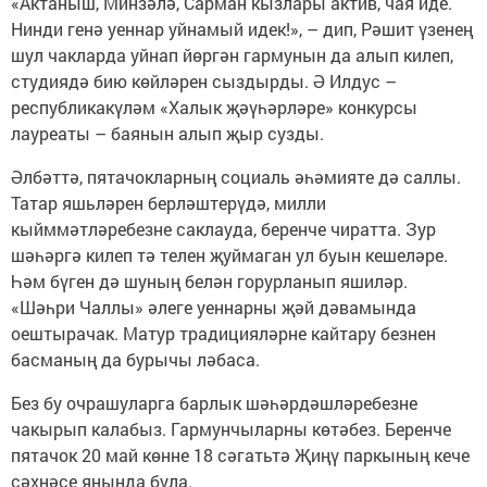
«Актаныш, Минзәлә, Сарман кызлары актив, чая иде.
Нинди генә уеннар уйнамый идек!», – дип, Рәшит үзенең
шул чакларда уйнап йөргән гармунын да алып килеп,
студиядә бию көйләрен сыздырды. Ә Илдус –
республикакүләм «Халык җәүһәрләре» конкурсы
лауреаты – баянын алып җыр сузды.
Әлбәттә, пятачокларның социаль әһәмияте дә саллы.
Татар яшьләрен берләштерүдә, милли
кыйммәтләребезне саклауда, беренче чиратта. Зур
шәһәргә килеп тә телен җуймаган ул буын кешеләре.
Һәм бүген дә шуның белән горурланып яшиләр.
«Шәһри Чаллы» әлеге уеннарны җәй дәвамында
оештырачак. Матур традицияләрне кайтару безнен
басманың да бурычы ләбаса.
Без бу очрашуларга барлык шәһәрдәшләребезне
чакырып калабыз. Гармунчыларны көтәбез. Беренче
пятачок 20 май көнне 18 сәгатьтә Җиңү паркының кече
сәхнәсе янында була.