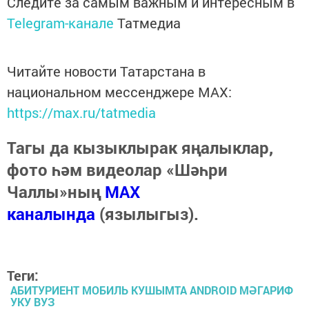
Следите за самым важным и интересным в
Telegram-канале
Татмедиа
Читайте новости Татарстана в
национальном мессенджере MАХ:
https://max.ru/tatmedia
Тагы да кызыклырак яңалыклар,
фото һәм видеолар «Шәһри
Чаллы»ның
MAX
каналында
(язылыгыз).
Теги:
АБИТУРИЕНТ МОБИЛЬ КУШЫМТА АNDROID МӘГАРИФ
УКУ ВУЗ