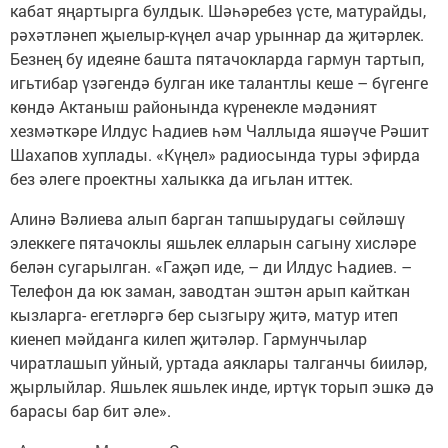
кабат яңартырга булдык. Шәһәребез үсте, матурайды,
рәхәтләнеп җыелыр-күңел ачар урыннар да җитәрлек.
Безнең бу идеяне башта пятачокларда гармун тартып,
игьтибар үзәгендә булган ике талантлы кеше – бүгенге
көндә Актаныш районында күренекле мәдәният
хезмәткәре Илдус Һадиев һәм Чаллыда яшәүче Рәшит
Шахапов хуплады. «Күңел» радиосында туры эфирда
без әлеге проектны халыкка да игьлан иттек.
Алинә Вәлиева алып барган тапшырудагы сөйләшү
элеккеге пятачоклы яшьлек елларын сагыну хисләре
белән сугарылган. «Гаҗәп иде, – ди Илдус Һадиев. –
Телефон да юк заман, заводтан эштән арып кайткан
кызларга- егетләргә бер сызгыру җитә, матур итеп
киенеп мәйданга килеп җитәләр. Гармунчылар
чиратлашып уйный, уртада аяклары талганчы бииләр,
җырлыйлар. Яшьлек яшьлек инде, иртүк торып эшкә дә
барасы бар бит әле».