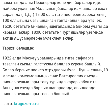
вакытында аны Пеионерлар көне дип йөртәләр иде.
Бәйрәм уңаеннан Чаллының балалар һәм яшьләр иҗат
сараенда (ГЦДТ) 15:00 сәгатьтә пионерия хәрәкәтенең
100 еллыгына багышланган тантаналы чара үтәчәк.
16:30 сәгатьтә бинаның ишегалдында бәйрәм учагы да
кабызачаклар. 18:00 сәгатьтә “Нур” яшьләр үзәгендә
актив яшүсмерләрне бүләкләячәкләр.
Тарихи белешмә:
1922 елда Мәскәү урамнарында тигез сафларга
тезелгән кызыл галстуклы балалар күренә башлый.
Болар беренче пионер отрядлары була. Шушы елның 19
маенда комсомолның икенче Бөтенроссия съезды
пионер оешмалары төзү турында карар кабул итә.
Аның нигезендә барлык шәһәрләрдә, авылларда
пионер оешмалары төзелә башлый.
фото:
krugozorro.ru