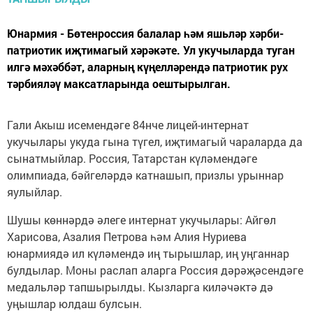
Юнармия - Бөтенроссия балалар һәм яшьләр хәрби-
патриотик иҗтимагый хәрәкәте. Ул укучыларда туган
илгә мәхәббәт, аларның күңелләрендә патриотик рух
тәрбияләү максатларында оештырылган.
Гали Акыш исемендәге 84нче лицей-интернат
укучылары укуда гына түгел, иҗтимагый чараларда да
сынатмыйлар. Россия, Татарстан күләмендәге
олимпиада, бәйгеләрдә катнашып, призлы урыннар
яулыйлар.
Шушы көннәрдә әлеге интернат укучылары: Айгөл
Харисова, Азалия Петрова һәм Алия Нуриева
юнармиядә ил күләмендә иң тырышлар, иң уңганнар
булдылар. Моны раслап аларга Россия дәрәҗәсендәге
медальләр тапшырылды. Кызларга киләчәктә дә
уңышлар юлдаш булсын.