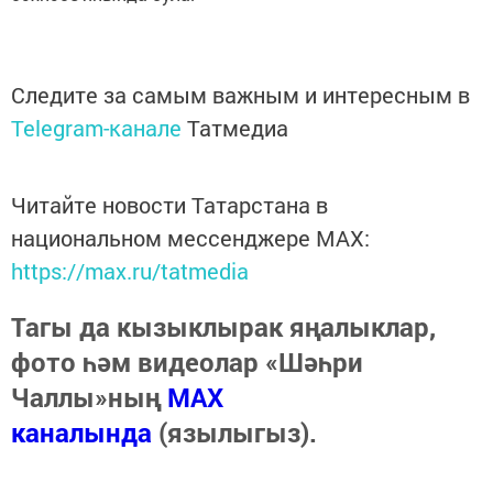
Следите за самым важным и интересным в
Telegram-канале
Татмедиа
Читайте новости Татарстана в
национальном мессенджере MАХ:
https://max.ru/tatmedia
Тагы да кызыклырак яңалыклар,
фото һәм видеолар «Шәһри
Чаллы»ның
MAX
каналында
(язылыгыз).