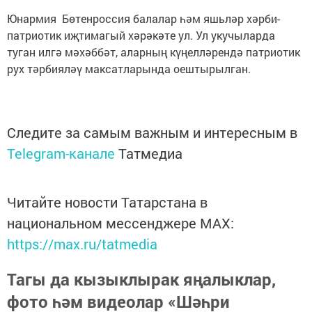
Юнармия Бөтенроссия балалар һәм яшьләр хәрби-
патриотик иҗтимагый хәрәкәте ул. Ул укучыларда
туган илгә мәхәббәт, аларның күңелләрендә патриотик
рух тәрбияләү максатларында оештырылган.
Следите за самым важным и интересным в
Telegram-канале
Татмедиа
Читайте новости Татарстана в
национальном мессенджере MАХ:
https://max.ru/tatmedia
Тагы да кызыклырак яңалыклар,
фото һәм видеолар «Шәһри