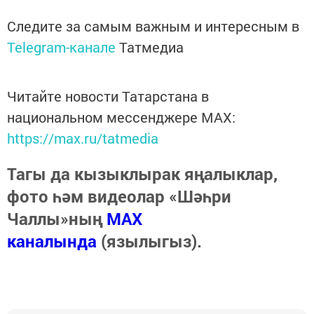
Следите за самым важным и интересным в
Telegram-канале
Татмедиа
Читайте новости Татарстана в
национальном мессенджере MАХ:
https://max.ru/tatmedia
Тагы да кызыклырак яңалыклар,
фото һәм видеолар «Шәһри
Чаллы»ның
MAX
каналында
(язылыгыз).