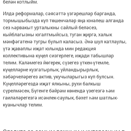
белән котлыйм.
Илдә реформалар, сәясәттә үзгәрешләр барганда,
тормышыбызда күп төшенчәләр яңа юнәлеш алганда
сез һәрвакыт урталыкны сайлый беләсез,
кыйблагызны югалтмыйсыз, туган җиргә, халык
мәнфәгатенә тугры булып каласыз. Әнә шул катлаулы,
үтә җаваплы иҗат юлында мин редакция
коллективына күңел сизгерлеге, иҗади табышлар
телим. Каләмегез йөгерек, сүзегез үткен-үтемле,
күңелләрне кузгатырлык, уйландырырлык,
хәбәрчеләрегез актив, укучыларыгыз күп булсын.
Күңелләрегездә иҗат ялкыны, рухи балкыш
сүрелмәсен, Бүгенге бәйрәм көнендә үзегезгә һәм
гаиләләрегезгә исәнлек-саулык, бәхет һәм шатлык-
куанычлар телим.