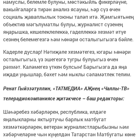
намуслы, белемле булуны, мөстәкыйль фикерләүне,
вакыйгаларга тирән анализ ясауны, һәр сүз өчен
социаль җаваплылык тоюны таләп итә. Җәмгыятьнең
объектив мәгълүматлы булуы, журналист сүзенең
яңарышка, кешелеклелеккә, гаделлеккә хезмәт итүе
сезнең белемегезгә һәм һөнәри осталыгыгызга бәйле.
Кадерле дуслар! Нәтиҗәле хезмәтегез, югары һөнәри
осталыгыгыз, үз эшегезгә тугры булуыгыз өчен
рәхмәт. Каләмегез үткен булсын! Барыгызга да яңа
иҗади уңышлар, бәхет һәм ныклы сәламәтлек телим.
Ренат Гыйззәтуллин, «ТАТМЕДИА» АҖнең «Чаллы-ТВ»
телерадиокомпаниясе җитәкчесе – баш редакторы:
Шәһәребез хәбәрләрен, республика, илдәге
яңалыкларны яктыртучы барлык матбугат
хезмәткәрләрен, ветеран журналистларыбызны һәм
хәбәрчеләрне чын күңелдән Татарстан Матбугаты көне