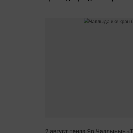
2 август төнлә Яр Чаллының «