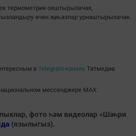
лек термометрия оештырылачак,
сызландыру өчен җиһазлар урнаштырылачак.
интересным в
Telegram-канале
Татмедиа
в национальном мессенджере MАХ:
лыклар, фото һәм видеолар «Шәһри
нда
(язылыгыз).