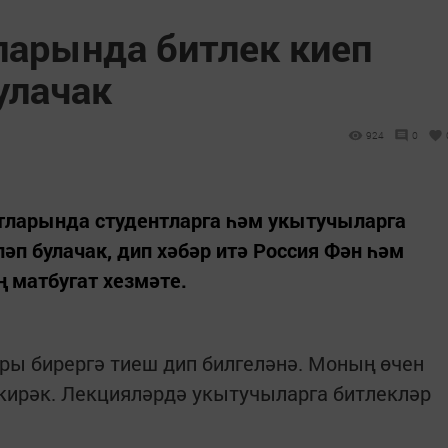
ларында битлек киеп
улачак
924
0
ртларында студентларга һәм укытучыларга
әп булачак, дип хәбәр итә Россия Фән һәм
 матбугат хезмәте.
ры бирергә тиеш дип билгеләнә. Моның өчен
ирәк. Лекцияләрдә укытучыларга битлекләр