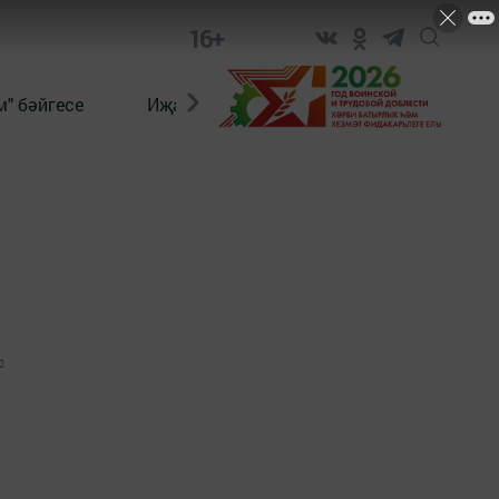
16+
" бәйгесе
Иҗат
Реклама
Онлайн язы
0