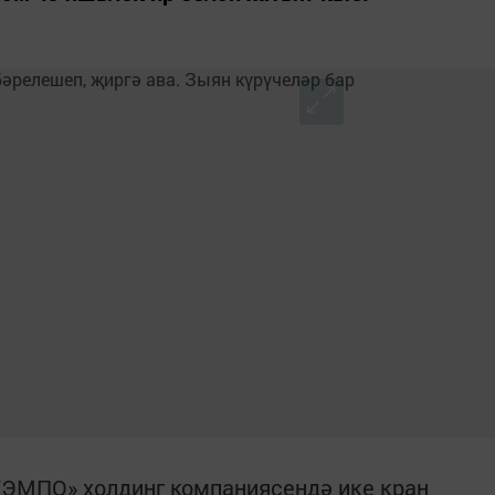
ТЭМПО» холдинг компаниясендә ике кран