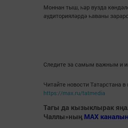
Моннан тыш, һәр вузда көндә
аудиторияләрдә һаваны зарар
Следите за самым важным и 
Читайте новости Татарстана 
https://max.ru/tatmedia
Тагы да кызыклырак яңа
Чаллы»ның
MAX каналы