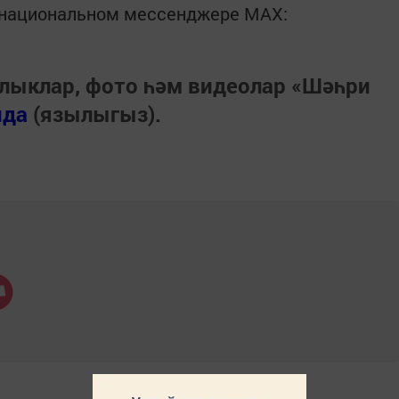
в национальном мессенджере MАХ:
лыклар, фото һәм видеолар «Шәһри
нда
(язылыгыз).