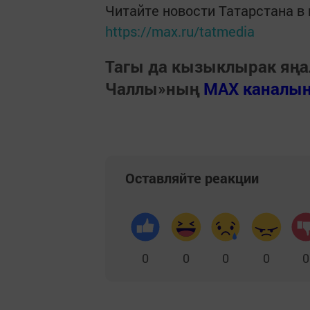
Читайте новости Татарстана 
https://max.ru/tatmedia
Тагы да кызыклырак яңа
Чаллы»ның
MAX каналы
Оставляйте реакции
0
0
0
0
0