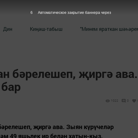
5
Автоматическое закрытие баннера через
Дин
Киңәш-табыш
"Минем яраткан шәһәрем
н бәрелешеп, җиргә ава.
 бар
1022
0
 бәрелешеп, җиргә ава. Зыян күрүчеләр
әм 49 яшьлек ир белән хатын-кыз.