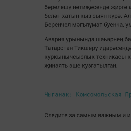
бәрелешү нәтиҗәсендә җиргә 
белән хатын-кыз зыян күрә. А
Беренчел мәгълүмат буенча, у
Авария урынында шәһәрнең бар
Татарстан Тикшерү идарәсенд
куркынычсызлык техникасы к
җинаять эше кузгатылган.
Чыганак: Комсомольская П
Следите за самым важным и 