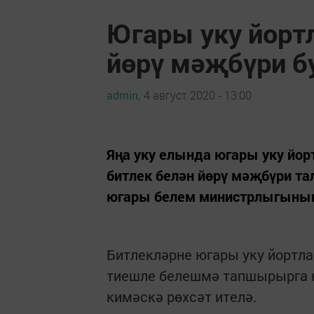
Югары уку йорт
йөрү мәҗбүри б
admin,
4 август 2020 - 13:00
Яңа уку елында югары уку йо
битлек белән йөрү мәҗбүри тал
югары белем министрлыгының
Битлекләрне югары уку йортла
тиешле белешмә тапшырырга к
кимәскә рөхсәт ителә.