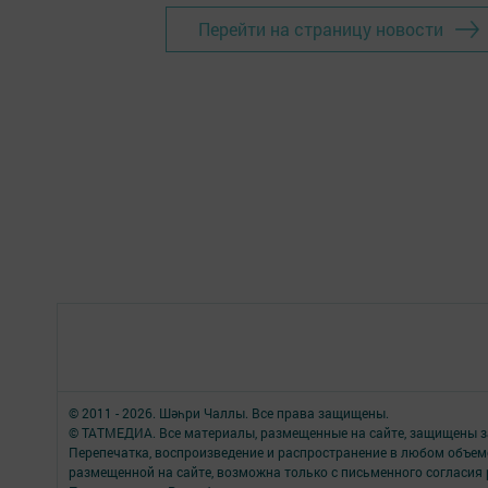
Перейти на страницу новости
© 2011 - 2026. Шәһри Чаллы. Все права защищены.
© ТАТМЕДИА. Все материалы, размещенные на сайте, защищены з
Перепечатка, воспроизведение и распространение в любом объе
размещенной на сайте, возможна только с письменного согласия