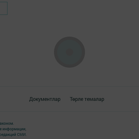
Документлар
Төрле темалар
аконом.
ме информации,
 редакций СМИ.