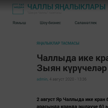
ЧАЛЛЫ ЯҢАЛЫКЛАРЫ
"Шәһри Чаллы" газетасы
Язмыш
Шоу-бизнес
Сәламәтлек
ЯҢАЛЫКЛАР ТАСМАСЫ
Чаллыда ике кра
Зыян күрүчеләр
admin,
4 август 2020 - 13:36
2 август Яр Чаллыда ике кран
арасында кранда эшләүче 61 һ