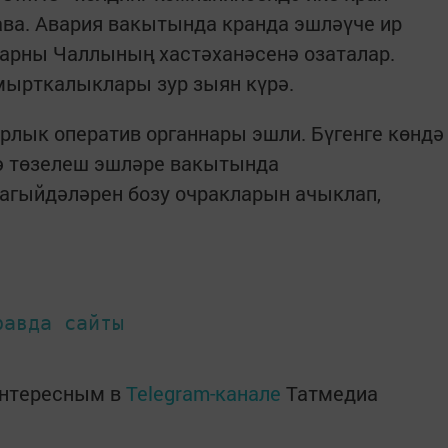
ава. Авария вакытында кранда эшләүче ир
ларны Чаллының хастәханәсенә озаталар.
мырткалыклары зур зыян күрә.
лык оператив органнары эшли. Бүгенге көндә
ә төзелеш эшләре вакытында
агыйдәләрен бозу очракларын ачыклап,
равда сайты
интересным в
Telegram-канале
Татмедиа