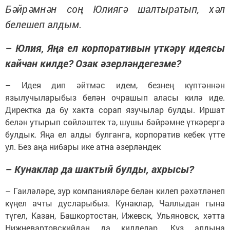
Бәйрәмнән соң Юлиягә шалтыратып, хәл
белешеп алдым.
– Юлия, Яңа ел корпоративын үткәрү идеясы
кайчан килде? Озак әзерләндегезме?
– Идея дип әйтмәс идем, безнең күптәннән
язылучыларыбыз белән очрашып аласы килә иде.
Директка да бу хакта сорап язучылар булды. Иршат
белән утырып сөйләштек тә, шушы бәйрәмне үткәрергә
булдык. Яңа ел алды булганга, корпоратив кебек үтте
ул. Без аңа нибары ике атна әзерләндек
– Кунаклар да шактый булды, ахрысы?
– Гаиләләре, зур компанияләре белән килеп рәхәтләнеп
күңел ачты дусларыбыз. Кунаклар, Чаллыдан гына
түгел, Казан, Башкортостан, Ижевск, Ульяновск, хәтта
Нижневартовскийдан да килделәр. Күз алдына