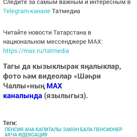
Следите за самым важным и интересным в
Telegram-канале
Татмедиа
Читайте новости Татарстана в
национальном мессенджере MАХ:
https://max.ru/tatmedia
Тагы да кызыклырак яңалыклар,
фото һәм видеолар «Шәһри
Чаллы»ның
MAX
каналында
(язылыгыз).
Теги:
ПЕНСИЯ АНА КАПИТАЛЫ ЗАКОН БАЛА ПЕНСИОНЕР
АКЧА ИДЕКСАЦИЯ