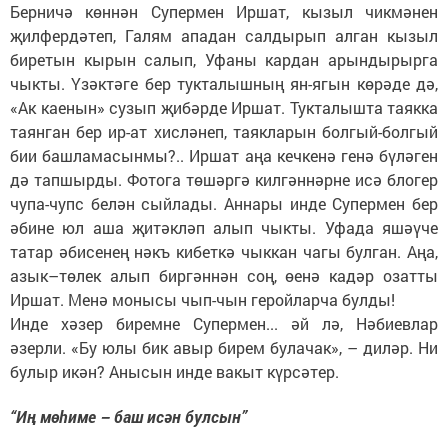
Берничә көннән Супермен Иршат, кызыл чикмәнен
җилфердәтеп, Галям ападан салдырып алган кызыл
биретын кырын салып, Уфаны кардан арындырырга
чыкты. Үзәктәге бер тукталышның ян-ягын көрәде дә,
«Ак каенын» сузып җибәрде Иршат. Тукталышта таякка
таянган бер ир-ат хисләнеп, таякларын болгый-болгый
бии башламасынмы?.. Иршат аңа кечкенә генә бүләген
дә тапшырды. Фотога төшәргә килгәннәрне исә блогер
чупа-чупс белән сыйлады. Аннары инде Супермен бер
әбине юл аша җитәкләп алып чыкты. Уфада яшәүче
татар әбисенең нәкъ кибеткә чыккан чагы булган. Аңа,
азык–төлек алып биргәннән соң, өенә кадәр озатты
Иршат. Менә монысы чып-чын геройларча булды!
Инде хәзер биремне Супермен... әй лә, Нәбиевлар
әзерли. «Бу юлы бик авыр бирем булачак», – диләр. Ни
булыр икән? Анысын инде вакыт күрсәтер.
“Иң мөһиме – баш исән булсын”