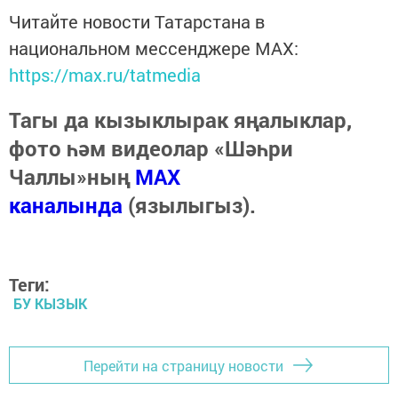
Читайте новости Татарстана в
национальном мессенджере MАХ:
https://max.ru/tatmedia
Тагы да кызыклырак яңалыклар,
фото һәм видеолар «Шәһри
Чаллы»ның
MAX
каналында
(язылыгыз).
Теги:
БУ КЫЗЫК
Перейти на страницу новости