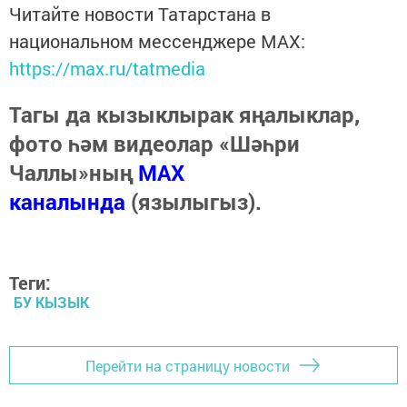
Читайте новости Татарстана в
национальном мессенджере MАХ:
https://max.ru/tatmedia
Тагы да кызыклырак яңалыклар,
фото һәм видеолар «Шәһри
Чаллы»ның
MAX
каналында
(язылыгыз).
Теги:
БУ КЫЗЫК
Перейти на страницу новости