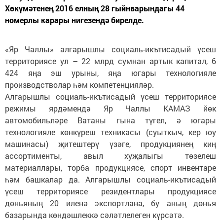
Хөкүмәтенең 2016 елның 28 гыйнварындагы 44
номерлы карары нигезендә бирелде.
«Яр Чаллы» алгарышлы социаль-икътисадый үсеш
территориясе ул – 22 млрд сумнан артык капитал, 6
424 яңа эш урыны, яңа югары технологияле
производстволар һәм компетенцияләр.
Алгарышлы социаль-икътисадый үсеш территориясе
режимы ярдәмендә Яр Чаллы КАМАЗ йөк
автомобильләре Ватаны гына түгел, ә югары
технологияле көнкүреш техникасы (суыткыч, кер юу
машинасы) җитештерү үзәге, продукциянең киң
ассортименты, авыл хуҗалыгы төзелеш
материаллары, торба продукциясе, спорт инвентаре
һәм башкалар да. Алгарышлы социаль-икътисадый
үсеш территориясе резидентлары продукциясе
дөньяның 20 иленә экспортлана, бу аның дөнья
базарында көндәшлеккә сәләтлелеген күрсәтә.