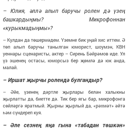
– Юлия, әллә алып баручы ролен дә үзең
башкардыңмы? Микрофоннан
«курыкмадыңмы»?
– Кулдан да төшермәдем. Үземне бик уңай хис иттем. Ә
төп алып баручы танылган юморист, шоумэн, КВН
уеннары сценаристы, актер – Сирень Бәйрәмов иде. Ул
үз эшенең остасы, юморсыз бер җөмлә дә юк анда,
малай.
– Иршат җырчы ролендә булгандыр?
– Әйе, үзенең дәртле җырлары белән халыкны
җырлатты да, биетте дә. Тик бер ягы бар, микрофонга
сөйләргә яратмый. Җырны җырлый да, «рәхмәт» әйтә
һәм сүндереп куя.
– Әле сезнең яңа гына «табадан төшкән»