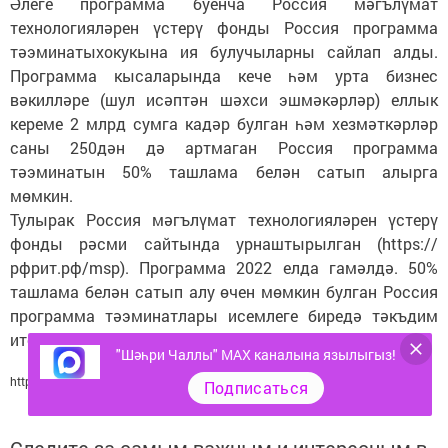
Әлеге программа буенча Россия мәгълүмат
технологияләрен үстерү фонды Россия программа
тәэминатыхокукына ия булучыларны сайлап алды.
Программа кысаларында кече һәм урта бизнес
вәкилләре (шул исәптән шәхси эшмәкәрләр) еллык
кереме 2 млрд сумга кадәр булган һәм хезмәткәрләр
саны 250дән дә артмаган Россия программа
тәэминатын 50% ташлама белән сатып алырга
мөмкин.
Тулырак Россия мәгълүмат технологияләрен үстерү
фонды рәсми сайтында урнаштырылган (https://
рфрит.рф/msp). Программа 2022 елда гамәлдә. 50%
ташлама белән сатып алу өчен мөмкин булган Россия
программа тәэминатлары исемлеге биредә тәкъдим
ителгән.
"Шәһри Чаллы" MAX каналына язылыгыз!
http://nabchelny.ru/
Подписаться