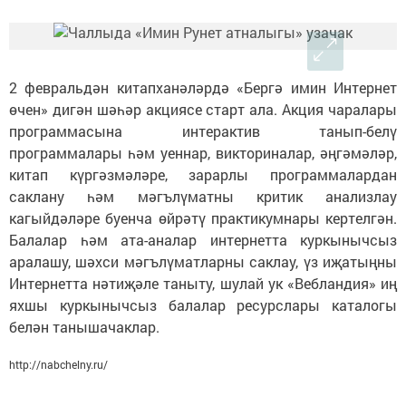
2 февральдән китапханәләрдә «Бергә имин Интернет
өчен» дигән шәһәр акциясе старт ала. Акция чаралары
программасына интерактив танып-белү
программалары һәм уеннар, викториналар, әңгәмәләр,
китап күргәзмәләре, зарарлы программалардан
саклану һәм мәгълүматны критик анализлау
кагыйдәләре буенча өйрәтү практикумнары кертелгән.
Балалар һәм ата-аналар интернетта куркынычсыз
аралашу, шәхси мәгълүматларны саклау, үз иҗатыңны
Интернетта нәтиҗәле таныту, шулай ук «Вебландия» иң
яхшы куркынычсыз балалар ресурслары каталогы
белән танышачаклар.
http://nabchelny.ru/