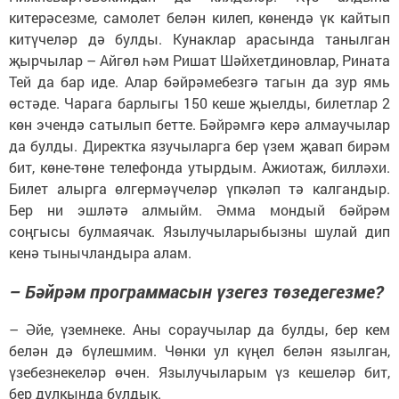
китерәсезме, самолет белән килеп, көнендә үк кайтып
китүчеләр дә булды. Кунаклар арасында танылган
җырчылар – Айгөл һәм Ришат Шәйхетдиновлар, Рината
Тей да бар иде. Алар бәйрәмебезгә тагын да зур ямь
өстәде. Чарага барлыгы 150 кеше җыелды, билетлар 2
көн эчендә сатылып бетте. Бәйрәмгә керә алмаучылар
да булды. Директка язучыларга бер үзем җавап бирәм
бит, көне-төне телефонда утырдым. Ажиотаж, билләхи.
Билет алырга өлгермәүчеләр үпкәләп тә калгандыр.
Бер ни эшләтә алмыйм. Әмма мондый бәйрәм
соңгысы булмаячак. Язылучыларыбызны шулай дип
кенә тынычландыра алам.
– Бәйрәм программасын үзегез төзедегезме?
– Әйе, үземнеке. Аны сораучылар да булды, бер кем
белән дә бүлешмим. Чөнки ул күңел белән язылган,
үзебезнекеләр өчен. Язылучыларым үз кешеләр бит,
бер дулкында булдык.