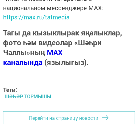
национальном мессенджере MАХ:
https://max.ru/tatmedia
Тагы да кызыклырак яңалыклар,
фото һәм видеолар «Шәһри
Чаллы»ның
MAX
каналында
(язылыгыз).
Теги:
ШӘҺӘР ТОРМЫШЫ
Перейти на страницу новости