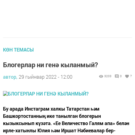
КӨН ТЕМАСЫ
Блогерлар ни генә кыланмый?
автор,
29 гыйнвар 2022 - 12:00
3203
0
7
Бу арада Инстаграм халкы Татарстан һәм
Башкортостанның ике танылган блогерын
кызыксынып күзәтә. «Ее Величество Галям апа» белән
ирле-хатынлы Юлия һәм Иршат Нәбиевалар бер-