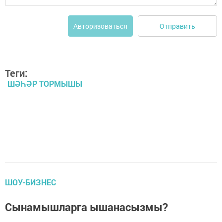
Отправить
Авторизоваться
Теги:
ШӘҺӘР ТОРМЫШЫ
ШОУ-БИЗНЕС
Сынамышларга ышанасызмы?