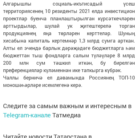
Алгарышлы социаль-икътисадый үсеш
территориясенең 10 резиденты 2021 елда инвестицион
проектлар буенча планлаштырылган күрсәткечләрен
арттырдылар, шулай ук җитештерелә торган
продукциянең яңа төрләрен керттеләр. Шуның
хисабына капиталь кертемнәр 1,3 млрд сумга арткан.
Алты ел эчендә барлык дәрәҗәдәге бюджетларга һәм
бюджеттан тыш фондларга салым түләүләре 8 млрд
200 млн сум тәшкил иткән, бу бирелгән
преференцияләр күләменнән ике тапкырга күбрәк.
Чаллы берничә ел дәвамында Россиянең ТОП-10
моношәһәрләре исемлегенә керә.
Следите за самым важным и интересным в
Telegram-канале
Татмедиа
Читайте новости Татарстана в