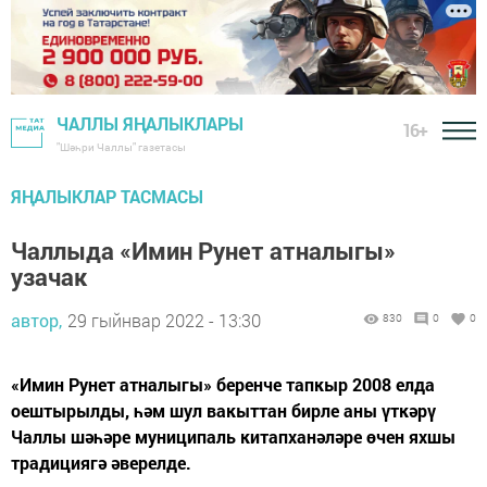
ЧАЛЛЫ ЯҢАЛЫКЛАРЫ
16+
"Шәһри Чаллы" газетасы
ЯҢАЛЫКЛАР ТАСМАСЫ
Чаллыда «Имин Рунет атналыгы»
узачак
автор,
29 гыйнвар 2022 - 13:30
830
0
0
«Имин Рунет атналыгы» беренче тапкыр 2008 елда
оештырылды, һәм шул вакыттан бирле аны үткәрү
Чаллы шәһәре муниципаль китапханәләре өчен яхшы
традициягә әверелде.