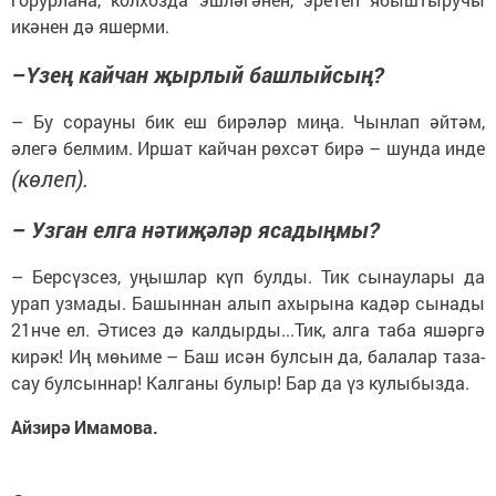
икәнен дә яшерми.
–Үзең кайчан җырлый башлыйсың?
– Бу сорауны бик еш бирәләр миңа. Чынлап әйтәм,
әлегә белмим. Иршат кайчан рөхсәт бирә – шунда инде
(көлеп).
– Узган елга нәтиҗәләр ясадыңмы?
– Берсүзсез, уңышлар күп булды. Тик сынаулары да
урап узмады. Башыннан алып ахырына кадәр сынады
21нче ел. Әтисез дә калдырды...Тик, алга таба яшәргә
кирәк! Иң мөһиме – Баш исән булсын да, балалар таза-
сау булсыннар! Калганы булыр! Бар да үз кулыбызда.
Айзирә Имамова.