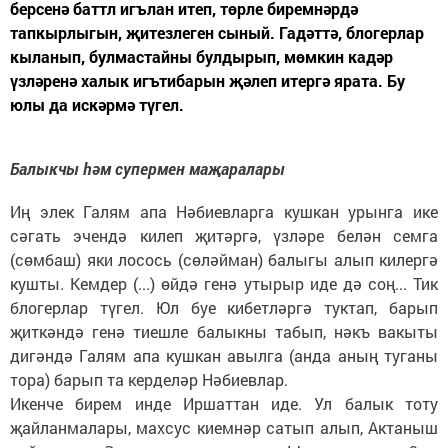
берсенә баттл игълан итеп, төрле биремнәрдә
тапкырлыгын, җитезлеген сыный. Гадәттә, блогерлар
кыланып, булмастайны булдырып, мөмкин кадәр
үзләренә халык игътибарын җәлеп итергә ярата. Бу
юлы да искәрмә түгел.
Балыкчы һәм супермен маҗаралары
Иң элек Галям апа Нәбиевларга кушкан урынга ике
сәгать эчендә килеп җитәргә, үзләре белән семга
(сөмбаш) яки лосось (сөләйман) балыгы алып килергә
кушты. Кемдер (...) өйдә генә утырыр иде дә соң... Тик
блогерлар түгел. Юл буе кибетләргә туктап, барып
җиткәндә генә тиешле балыкны табып, нәкъ вакыты
дигәндә Галям апа кушкан авылга (анда аның туганы
тора) барып та керделәр Нәбиевлар.
Икенче бирем инде Иршаттан иде. Ул балык тоту
җайланмалары, махсус киемнәр сатып алып, Актаныш