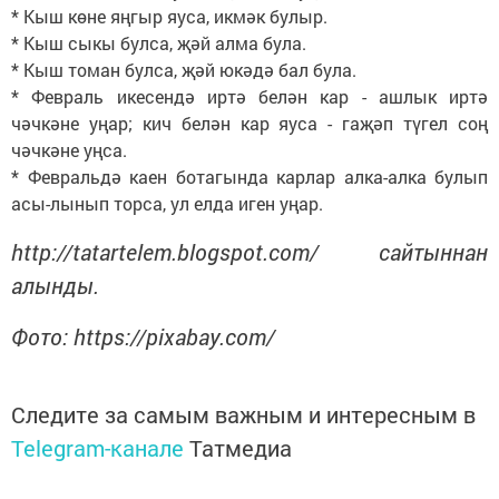
* Кыш көне яңгыр яуса, икмәк булыр.
* Кыш сыкы булса, җәй алма була.
* Кыш томан булса, җәй юкәдә бал була.
* Февраль икесендә иртә белән кар - ашлык иртә
чәчкәне уңар; кич белән кар яуса - гаҗәп түгел соң
чәчкәне уңса.
* Февральдә каен ботагында карлар алка-алка булып
асы-лынып торса, ул елда иген уңар.
http://tatartelem.blogspot.com/ сайтыннан
алынды.
Фото: https://pixabay.com/
Следите за самым важным и интересным в
Telegram-канале
Татмедиа