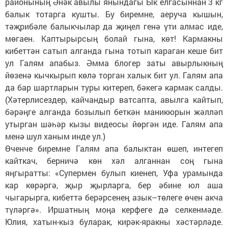
районының Әнәк авылы янындагы Ык елгасыннан 3 кг
балык тотарга кушты. Бу биремне, аеруча кышын,
тәҗрибәле балыкчылар да җиңел генә үти алмас иде,
мөгаен. Каптырырсың болай гына, көт! Кармакны
кибеттән сатып алганда гына тотып караган кеше бит
ул Галям апабыз. Әмма блогер заты авырлыкның
йөзенә кычкырып көлә торган халык бит ул. Галям апа
да бар шартларын туры китереп, бәкегә кармак салды.
(Хәтерлисездер, кайчандыр ватсапта, авылга кайтып,
бәрәңге алганда бозылып беткән маникюрын жәлләп
утырган шәһәр кызы видеосы йөргән иде. Галям апа
менә шул ханым инде ул.)
Өченче биремне Галям апа балыктан өшеп, интегеп
кайткач, берничә көн хәл алганнан соң гына
яңгыратты: «Супермен булып киенеп, Уфа урамында
кар көрәргә, җыр җырларга, бер әбине юл аша
чыгарырга, кибеттә берәрсенең азык–төлеге өчен акча
түләргә». Иршатның моңа керфеге дә селкенмәде.
Юлия, хатын-кыз буларак, кирәк-яракны хәстәрләде.