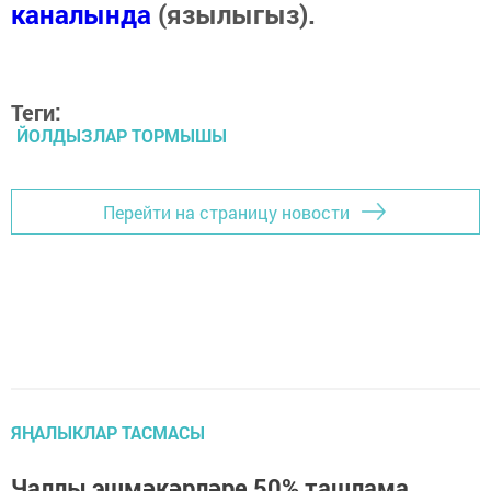
каналында
(язылыгыз).
Теги:
ЙОЛДЫЗЛАР ТОРМЫШЫ
Перейти на страницу новости
ЯҢАЛЫКЛАР ТАСМАСЫ
Чаллы эшмәкәрләре 50% ташлама