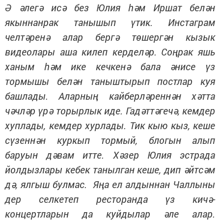
Ә әлегә исә без Юлия һәм Иршат белән
якыннанрак танышып үтик. Инстаграм
челтәренә алар бергә төшергән кызык
видеолары аша килеп керделәр. Соңрак яшь
ханым һәм ике кечкенә бала әнисе үз
тормышы белән таныштырып постлар куя
башлады. Аларның кайберләреннән хәтта
чәчләр үрә торырлык иде. Гадәттәгечә, кемдер
хуплады, кемдер хурлады. Тик кыю кыз, кеше
сүзеннән куркып тормый, блогын алып
баруын дәвам итте. Хәзер Юлия эстрада
йолдызлары кебек танылган кеше, дип әйтсәм
дә, ялгыш булмас. Яңа ел алдыннан Чаллыны
дер селкетеп ресторанда үз кичә-
концертларын да куйдылар әле алар.