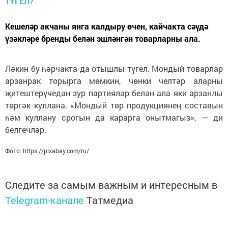
Кешеләр акчаны янга калдыру өчен, кайчакта сәүдә
үзәкләре бренды белән эшләнгән товарларны ала.
Ләкин бу һәрчакта да отышлы түгел. Мондый товарлар
арзанрак торырга мөмкин, чөнки челтәр аларны
җитештерүчедән зур партияләр белән ала яки арзанлы
төргәк куллана. «Мондый төр продукциянең составын
һәм куллану срогын да карарга онытмагыз», — ди
белгечләр.
Фото: https://pixabay.com/ru/
Следите за самым важным и интересным в
Telegram-канале
Татмедиа