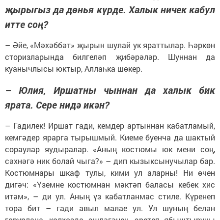
җырыгыз да дөнья күрде. Халык ничек кабул
итте соң?
– Әйе, «Мәхәббәт» җырын шулай ук яраттылар. Һәркөн
сторизларында билгеләп җибәрәләр. Шуннан да
куанычлысы юктыр, Аллаһка шөкер.
– Юлия, Иршатны чыннан да халык бик
ярата. Сере нидә икән?
– Гадилек! Иршат гади, кемдер артыннан кабатламый,
кемгәдер ярарга тырышмый. Киеме буенча да шактый
сораулар яудыралар. «Аның костюмы юк мени соң,
сәхнәгә ник болай чыга?» – дип кызыксынучылар бар.
Костюмнары шкаф тулы, кими ул аларны! Ни өчен
дигәч: «Үземне костюмнан мәктәп баласы кебек хис
итәм», – ди ул. Аның үз кабатланмас стиле. Күренеп
тора бит – гади авыл малае ул. Ул шуның белән
горурлана, колхозда эшләгәнен, эретеп ябыштыручы