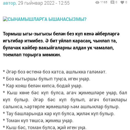
автор,
29 гыйнвар 2022 - 12:55
1165
0
0
Тормыш ыгы-зыгысы белән без күп кенә әйберләргә
игътибар итмибез. Ә бит уйлап карасаң, чынлап та,
булачак кайбер вакыйгаларны алдан ук чамалап,
тоемлап торырга мөмкин.
* Әгәр боз өстенә боз катса, ашлыкка галәмәт.
* Боз кытыршы булып туңса, иген уңар.
* Кар кояш белән кипсә, бодай уңар.
* Кыш көне бәс күп булса, агач җимешләре уңар, бал
күп булыр. Әгәр бәс күп булып, агач ботаклары
салынса, һәртөрле җимешләр һәм ашлыклар булыр.
* Тау башларында кар күп булса, җиләк күп булыр.
* Томан күп төшсә, җимеш уңар.
* Кыш бәс, томан булса, җәй иген уңа.