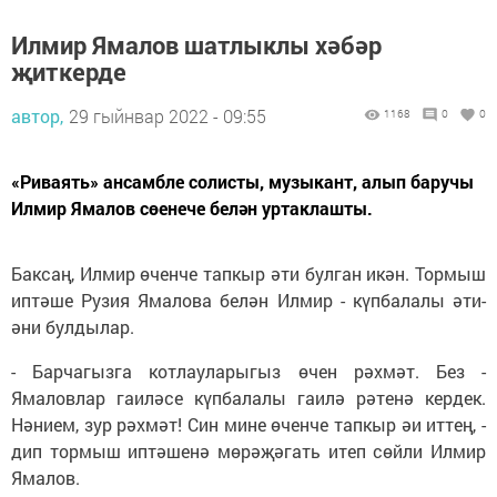
Илмир Ямалов шатлыклы хәбәр
җиткерде
автор,
29 гыйнвар 2022 - 09:55
1168
0
0
«Риваять» ансамбле солисты, музыкант, алып баручы
Илмир Ямалов сөенече белән уртаклашты.
Баксаң, Илмир өченче тапкыр әти булган икән. Тормыш
иптәше Рузия Ямалова белән Илмир - күпбалалы әти-
әни булдылар.
- Барчагызга котлауларыгыз өчен рәхмәт. Без -
Ямаловлар гаиләсе күпбалалы гаилә рәтенә кердек.
Нәнием, зур рәхмәт! Син мине өченче тапкыр әи иттең, -
дип тормыш иптәшенә мөрәҗәгать итеп сөйли Илмир
Ямалов.