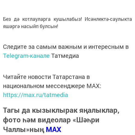
Без дә котлауларга кушылабыз! Исәнлектә-саулыкта
яшәргә насыйп булсын!
Следите за самым важным и интересным в
Telegram-канале
Татмедиа
Читайте новости Татарстана в
национальном мессенджере MАХ:
https://max.ru/tatmedia
Тагы да кызыклырак яңалыклар,
фото һәм видеолар «Шәһри
Чаллы»ның
MAX