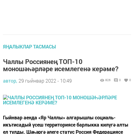
ЯҢАЛЫКЛАР ТАСМАСЫ
Чаллы Россиянең ТОП-10
моношәһәрләре исемлегенә керәме?
автор,
29 гыйнвар 2022 - 10:49
826
0
0
Гыйнвар аенда «Яр Чаллы» алгарышлы социаль-
икътисадый үсеш территориясе барлыкка килүгә алты
ел тулды. Шәһәргә әлеге статус Россия Федерациясе