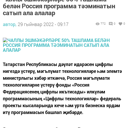
белән Россия программа тәэминатын
сатып ала алалар
автор,
29 гыйнвар 2022 - 09:17
772
0
0
Татарстан Республикасы дәүләт идарәсен цифрлы
нигездә үстерү, мәгълүмат технологияләре һәм элемтә
министрлыгы хәбәр иткәнчә, Россия мәгълүмати
технологияләрне үстерү фонды «Россия
Федерациясенең цифрлы икътисады» илкүләм
программасының «Цифрлы технологияләр» федераль
проекты кысаларында кече һәм урта бизнеска ярдәм
итү программасын башлап җибәрде.