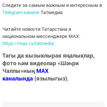
Следите за самым важным и интересным в
Telegram-канале
Татмедиа
Читайте новости Татарстана в
национальном мессенджере MАХ:
https://max.ru/tatmedia
Тагы да кызыклырак яңалыклар,
фото һәм видеолар «Шәһри
Чаллы»ның
MAX
каналында
(язылыгыз).