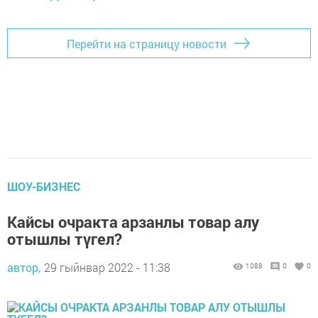
Перейти на страницу новости
ШОУ-БИЗНЕС
Кайсы очракта арзанлы товар алу
отышлы түгел?
автор,
29 гыйнвар 2022 - 11:38
1088
0
0