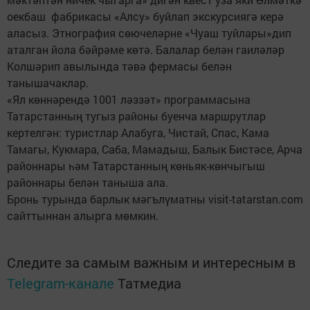
оекбаш фабрикасы «Алсу» буйлап экскурсиягә керә
аласыз. Этнография сөючеләрне «Чуаш туйлары»дип
аталган йола бәйрәме көтә. Балалар белән гаиләләр
Колшәрип авылында тәвә фермасы белән
танышачаклар.
«Ял көннәрендә 1001 ләззәт» программасына
Татарстанның тугыз районы буенча маршрутлар
кертелгән: туристлар Алабуга, Чистай, Спас, Кама
Тамагы, Кукмара, Саба, Мамадыш, Балык Бистәсе, Арча
районнары һәм Татарстанның көньяк-көнчыгыш
районнары белән таныша ала.
Бронь турында барлык мәгълүматны visit-tatarstan.com
сайттыннан алырга мөмкин.
Следите за самым важным и интересным в
Telegram-канале
Татмедиа