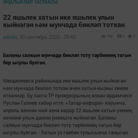
ЯҢАЛЫКЛАР ТАСМАСЫ
22 яшьлек хатын ике яшьлек улын
кыйнаган һәм мунчада бикләп тоткан
admin,
30 сентябрь 2020 - 09:43
1081
0
0
Баланы салкын мунчада бикләп тоту тәрбиянең тагын
бер ысулы булган.
Менделеевск районында ике яшьлек улын кыйнаган
һәм мунчада бикләп тоткан өчен хатын-кызны хөкем
иткәннәр. Бу хакта ТР прокурорының өлкән ярдәмчесе
Руслан Галиев хәбәр итте. «Татар-информ» язуынча,
апрель аеннан май аена кадәр 22 яшьлек хатын үзенең
кечкенә улын даими рәвештә кыйнаган. Баланы
салкын мунчада бикләп тоту тәрбиянең тагын бер
ысулы булган. Хатын үз гаебен тулысынча таныган