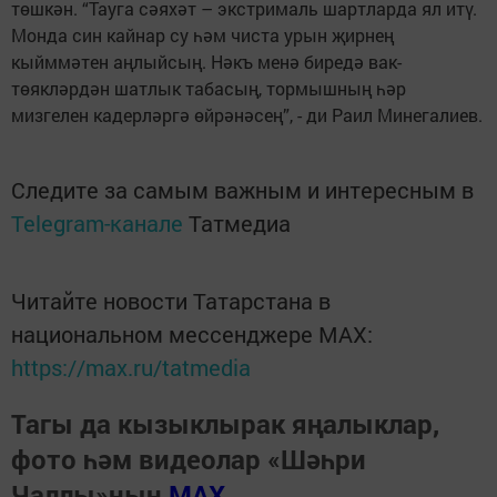
төшкән. “Тауга сәяхәт – экстрималь шартларда ял итү.
Монда син кайнар су һәм чиста урын җирнең
кыйммәтен аңлыйсың. Нәкъ менә биредә вак-
төякләрдән шатлык табасың, тормышның һәр
мизгелен кадерләргә өйрәнәсең”, - ди Раил Минегалиев.
Следите за самым важным и интересным в
Telegram-канале
Татмедиа
Читайте новости Татарстана в
национальном мессенджере MАХ:
https://max.ru/tatmedia
Тагы да кызыклырак яңалыклар,
фото һәм видеолар «Шәһри
Чаллы»ның
MAX