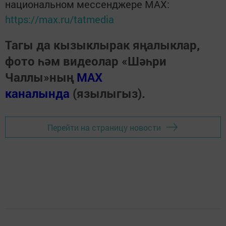
национальном мессенджере MАХ:
https://max.ru/tatmedia
Тагы да кызыклырак яңалыклар,
фото һәм видеолар «Шәһри
Чаллы»ның
MAX
каналында
(язылыгыз).
Перейти на страницу новости