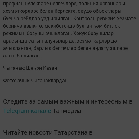
профиль бүлекләре белгечләре, полиция органнары
хезмәткәрләре белән берлектә, сәүдә объектлары
буенча рейдлар уздырылган. Контроль-ревизия хезмәте
берничә азык-төлек кибетендә булган һәм битлек
режимын бозуны ачыклаган. Хокук бозучылар
арасында сатып алучылар да, хезмәткәрләр дә
ачыкланган, барлык белгечләр белән аңлату эшләре
алып барылган.
Чыганак: Шәһри Казан
Фото: ачык чыганаклардан
Следите за самым важным и интересным в
Telegram-канале
Татмедиа
Читайте новости Татарстана в