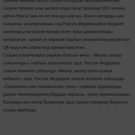
сумнан кимрәк булса, салым белдерүе җибәрелмәячәк.
Салым түләүче аны киләсе елда (әгәр түләүләр 100 сумнан
артык булса) яки өч ел эчендә алачак. Әлеге хатларда һәр
салымны исәпләгәннән соң Россия Федерациясе бюджет
системасына салым күчерү өчен түләү реквизитлары
китерелгән, шулай ук кирәкле барлык реквизитлар кертелгән
QR-код һәм штрих-код урнаштырылган.
Салым түләүчеләргә уңайлы булсын өчен, «Физик затлар
салымнары» мобиль кушымтасы аша, Россия Федераль
салым хезмәте сайтында «Физик затлар өчен шәхси
кабинет» аша, Россия Федераль салым хезмәте сайтында
«Салымнар һәм пошлиналар түләү» сервисы ярдәмендә,
дәүләт хезмәтләренең бердәм порталы, түләү терминаллары,
банклар һәм почта бүлекләре аша салым түләүнең берничә
ысулы кертелде.