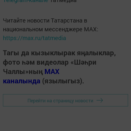
Читайте новости Татарстана в
национальном мессенджере MАХ:
https://max.ru/tatmedia
Тагы да кызыклырак яңалыклар,
фото һәм видеолар «Шәһри
Чаллы»ның
MAX
каналында
(язылыгыз).
Перейти на страницу новости