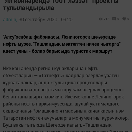
"Ял көннәрендә 1001 ләззәт" проекты
тулыландырыла
admin,
30 сентябрь 2020 - 09:20
967
0
0
"Алсу"оекбаш фабрикасы, Лениногорск шәһәрендә
нефть музее, "Ташландык мәктәптән ничек чыгарга"
квест уены - болар барысыда туристик маршрут
Ике көн эчендә регион кунакларына нефть
объектларын — «Татнефть» кадрлар әзерләү үзәген
күрсәтәчәкләр, анда «тулы цикл процесслары
фабрикасы»нда нефть чыгару һәм әзерләү процессы
белән танышырга мөмкин. Икенче көнне Лениногорск
районы нефть паркы-музеенда, шулай ук гамәлдәге
скважинаны-Ромашкино ятмасының качалкасын һәм
Татарстан нефтен ачучыларга монументны күрәчәкләр.
Буш вакытыгызда Шөгердә калып, «Ташландык
мәктәптән ничек чыгарга» дигән квест уза яки Әлмәткә