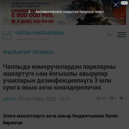
4
Автоматическое закрытие баннера через
ЧАЛЛЫ ЯҢАЛЫКЛАРЫ
16+
"Шәһри Чаллы" газетасы
ЯҢАЛЫКЛАР ТАСМАСЫ
Чаллыда кимерүчеләрдән паркларны
эшкәртүгә һәм йогышлы авырулар
учакларын дезинфекцияләүгә 3 млн
сумга якын акча юнәлдереләчәк
admin,
30 сентябрь 2020 - 12:41
942
0
0
Әлеге максатларга акча шәһәр бюджетыннан бүлеп
бирелгән