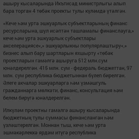
ашыру кысаларында Икътисад министрлыгы алып
бара торган 4 төбәк проекты тулы күләмдә үтәлгән.
«Кече һәм урта эшкуарлык субъектларының финанс
ресурсларына, шул исәптән ташламалы финанслауга,»
кече һәм урта эшкуарлык субъектлары
акселерациясе«,» эшкуарлыкны популярлаштыру«,»
бизнес алып бару шартларын яхшырту «төбәк
проектларын гамәлгә ашыруга 512 млн.сум
юнәлдерелгән. 415 млн. сум - федераль бюджеттан, 97
млн. сум республика бюджетыннан бүлеп бирелгән.
Әлеге акчалар эшкуарларга һәм үзмәшгуль
гражданнарга мөлкәти, финанс, консультация һәм
белем бирүгә юнәлдерелгән.
Илкүләм проектны гамәлгә ашыру кысаларында
бюджетның тулы суммасы финансланган һәм
үзләштерелгән. Моннан тыш, кече һәм урта
эшмәкәрлеккә ярдәм итүгә республика