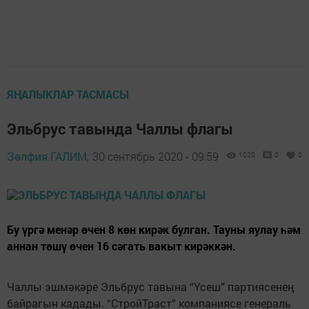
ЯҢАЛЫКЛАР ТАСМАСЫ
Эльбрус тавында Чаллы флагы
Зөлфия ГАЛИМ,
30 сентябрь 2020 - 09:59
1020
0
0
Бу үргә менәр өчен 8 көн кирәк булган. Тауны яулау һәм
аннан төшү өчен 16 сәгать вакыт кирәккән.
Чаллы эшмәкәре Эльбрус тавына “Үсеш” партиясенең
байрагын кадады. “СтройТраст” компаниясе генераль