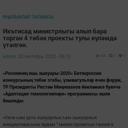
ЯҢАЛЫКЛАР ТАСМАСЫ
Икътисад министрлыгы алып бара
торган 4 төбәк проекты тулы күләмдә
үтәлгән.
admin,
30 сентябрь 2020 - 06:15
928
0
0
«Россиянең яшь эшкуары-2020» Бөтенроссия
конкурсының төбәк этабы, үзмәшгульләр өчен форум,
ТР Президенты Рөстәм Миңнеханов йөкләмәсе буенча
«Адаптация технологияләре» программасы эшли
башлады
«Кече һәм урта эшкуарлык һәм эшкуарлык
инициативасына ярдәм " милли проектын гамәлгә