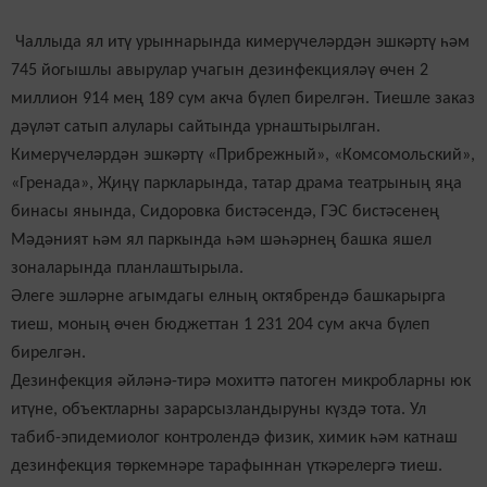
Чаллыда ял итү урыннарында кимерүчеләрдән эшкәртү һәм
745 йогышлы авырулар учагын дезинфекцияләү өчен 2
миллион 914 мең 189 сум акча бүлеп бирелгән. Тиешле заказ
дәүләт сатып алулары сайтында урнаштырылган.
Кимерүчеләрдән эшкәртү «Прибрежный», «Комсомольский»,
«Гренада», Җиңү паркларында, татар драма театрының яңа
бинасы янында, Сидоровка бистәсендә, ГЭС бистәсенең
Мәдәният һәм ял паркында һәм шәһәрнең башка яшел
зоналарында планлаштырыла.
Әлеге эшләрне агымдагы елның октябрендә башкарырга
тиеш, моның өчен бюджеттан 1 231 204 сум акча бүлеп
бирелгән.
Дезинфекция әйләнә-тирә мохиттә патоген микробларны юк
итүне, объектларны зарарсызландыруны күздә тота. Ул
табиб-эпидемиолог контролендә физик, химик һәм катнаш
дезинфекция төркемнәре тарафыннан үткәрелергә тиеш.