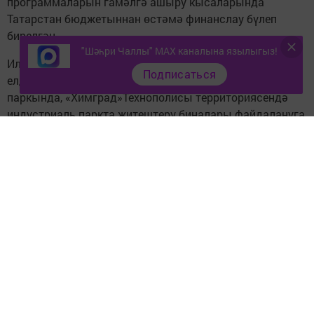
программаларын гамәлгә ашыру кысаларында
Татарстан бюджетыннан өстәмә финанслау бүлеп
бирелгән.
"Шәһри Чаллы" MAX каналына язылыгыз!
Илкүләм проектны гамәлгә ашыру нәтиҗәсендә 2020
Подписаться
елда «Саба» индустриаль паркында, «Теләче» сәнәгать
паркында, «Химград»Технополисы территориясендә
индустриаль паркта җитештерү биналары файдалануга
тапшырылды. Хәзер «Химград»Технополисы
территориясендә индустриаль парк булдыру буенча
проектның икенче этабы бара. Татарстанда барлыгы
100 инфраструктура объекты (80 сәнәгать мәйданчыгы
һәм 20 сәнәгать паркы) эшли, аларда 1497 резидент
эшчәнлек алып бара. Алар тарафыннан 30 меңнән
артык эш урыны булдырылган.
Илкүләм проектны гамәлгә ашыру кысаларында
Татарстан эшкуарларына финанс ярдәме күрсәтелде:
гомуми суммасы 739,6 млн сумлык 461 микрозайм
хупланды, Татарстан Республикасы Гарантия