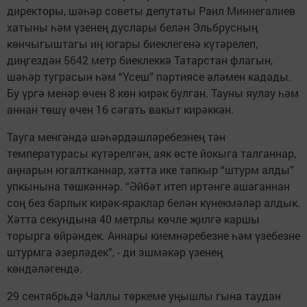
директоры, шәһәр советы депутаты Раил Миннегалиев
хатыны һәм үзенең дуслары белән Эльбрусның
көнчыгыштагы иң югары биеклегенә күтәрелеп,
диңгездән 5642 метр биеклеккә Татарстан флагын,
шәһәр туграсын һәм “Үсеш” партиясе әләмен кадады.
Бу үргә менәр өчен 8 көн кирәк булган. Тауны яулау һәм
аннан төшү өчен 16 сәгать вакыт кирәккән.
Тауга менгәндә шәһәрдәшләребезнең тән
температурасы күтәрелгән, аяк өсте йокыга талганнар,
аңнарын югалтканнар, хәтта ике тапкыр “штурм алды”
упкынына төшкәннәр. “Әйбәт итеп иртәнге ашаганнан
соң без барлык кирәк-яраклар белән күнекмәләр алдык.
Хәтта секундына 40 метрлы көчле җилгә каршы
торырга өйрәндек. Аннары киемнәребезне һәм үзебезне
штурмга әзерләдек”, - ди эшмәкәр үзенең
көндәләгендә.
29 сентябрьдә Чаллы төркеме уңышлы гына таудан