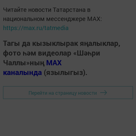
Читайте новости Татарстана в
национальном мессенджере MАХ:
https://max.ru/tatmedia
Тагы да кызыклырак яңалыклар,
фото һәм видеолар «Шәһри
Чаллы»ның
MAX
каналында
(язылыгыз).
Перейти на страницу новости