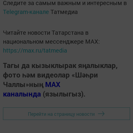
Следите за самым важным и интересным в
Telegram-канале
Татмедиа
Читайте новости Татарстана в
национальном мессенджере MАХ:
https://max.ru/tatmedia
Тагы да кызыклырак яңалыклар,
фото һәм видеолар «Шәһри
Чаллы»ның
MAX
каналында
(язылыгыз).
Перейти на страницу новости