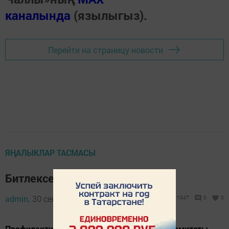
каналында
(язылыгыз).
Перейти на страницу новости
ЯҢАЛЫКЛАР ТАСМАСЫ
Битлексез керү тыела
admin,
30 сентябрь 2020 - 09:54
1047
0
0
Профилактика эшен көчәйтүне транспорт комитеты