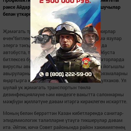
рәисе Айдар Абдулхаков бүген пассажир ташучылар
белән үткәрелгән киңәшмәдә йөкләде.
Җәмәгать транспорты ишекләрендә пассажирлар
өчен"битлексез керү тыелган" диелгән өстәмә язулар
элергә тәкъдим ителде. "Бер генә пассажир да
автобуста, трамвайда, метрода яки троллейбуста
битлексез булырга тиеш түгел. Автоинформаторларда
вируслы авыруларның таралуын һәм кыска йогышлы
авыруларны профилактикалау буенча аудиоязмаларны
яңартырга кирәк», - дип билгеләп үтте А.Абдулхаков. Ул
шулай ук җәмәгать транспортын төнлә
дезинфекцияләүне һәм көндезге вакытта салоннарны
мәҗбүри җилләтүне дәвам итәргә кирәклеген искәртте.
Моның белән беррәттән Казан кибетләрендә санитар-
эпидемиологик таләпләрне үтәүгә тикшерүләр дәвам
итә. Әйтик, кичә Совет районында район хакимиятенең