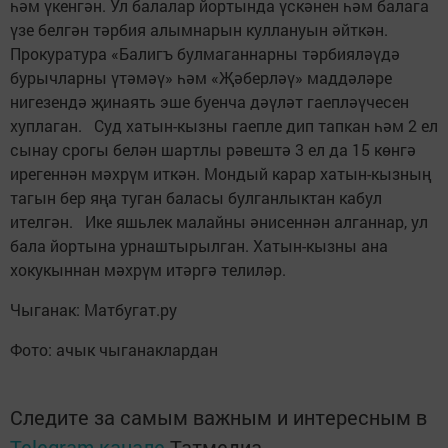
һәм үкенгән. Ул балалар йортында үскәнен һәм балага
үзе белгән тәрбия алымнарын куллануын әйткән.
Прокуратура «Балигъ булмаганнарны тәрбияләүдә
бурычларны үтәмәү» һәм «Җәберләү» маддәләре
нигезендә җинаять эше буенча дәүләт гаепләүчесен
хуплаган. Суд хатын-кызны гаепле дип тапкан һәм 2 ел
сынау срогы белән шартлы рәвештә 3 ел да 15 көнгә
ирегеннән мәхрүм иткән. Мондый карар хатын-кызның
тагын бер яңа туган баласы булганлыктан кабул
ителгән. Ике яшьлек малайны әнисеннән алганнар, ул
бала йортына урнаштырылган. Хатын-кызны ана
хокукыннан мәхрүм итәргә телиләр.
Чыганак: Матбугат.ру
Фото: ачык чыганаклардан
Следите за самым важным и интересным в
Telegram-канале
Татмедиа