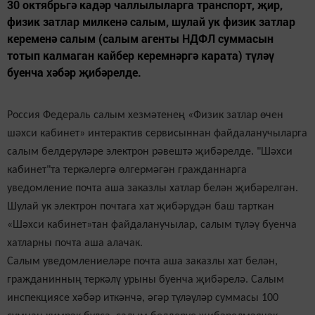
30 октябрьгә кадәр чаллылыларга транспорт, җир,
физик затлар милкенә салым, шулай ук физик затлар
кеременә салым (салым агенты НДФЛ суммасын
тотып калмаган кайбер керемнәргә карата) түләү
буенча хәбәр җибәрелде.
Россия Федераль салым хезмәтенең «Физик затлар өчен
шәхси кабинет» интерактив сервисыннан файдаланучыларга
салым белдерүләре электрон рәвештә җибәрелде. "Шәхси
кабинет"та теркәлергә өлгермәгән гражданнарга
уведомление почта аша заказлы хатлар белән җибәрелгән.
Шулай ук электрон почтага хат җибәрүдән баш тарткан
«Шәхси кабинет»тан файдаланучылар, салым түләү буенча
хатларны почта аша алачак.
Салым уведомлениеләре почта аша заказлы хат белән,
гражданинның теркәлү урыны буенча җибәрелә. Салым
инспекциясе хәбәр иткәнчә, әгәр түләүләр суммасы 100