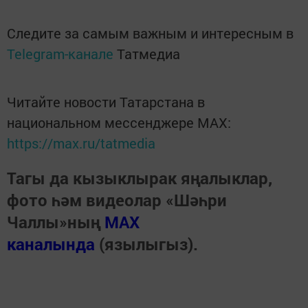
Следите за самым важным и интересным в
Telegram-канале
Татмедиа
Читайте новости Татарстана в
национальном мессенджере MАХ:
https://max.ru/tatmedia
Тагы да кызыклырак яңалыклар,
фото һәм видеолар «Шәһри
Чаллы»ның
MAX
каналында
(язылыгыз).