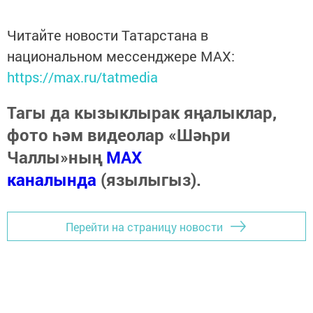
Читайте новости Татарстана в
национальном мессенджере MАХ:
https://max.ru/tatmedia
Тагы да кызыклырак яңалыклар,
фото һәм видеолар «Шәһри
Чаллы»ның
MAX
каналында
(язылыгыз).
Перейти на страницу новости