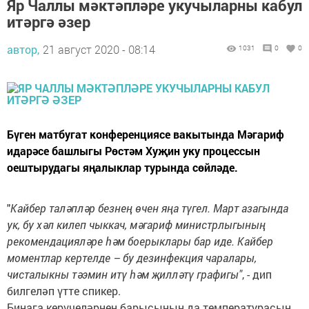
Яр Чаллы мәктәпләре укучыларны кабул
итәргә әзер
автор,
21 август 2020 - 08:14
1031
0
0
Бүген матбугат конференциясе вакытында Мәгариф
идарәсе башлыгы Рөстәм Хуҗин уку процессын
оештырудагы яңалыклар турында сөйләде.
"
Кайбер таләпләр безнең өчен яңа түгел. Март азагында
ук, бу хәл килеп чыккач, мәгариф министрлыгының
рекомендацияләре һәм боерыклары бар иде. Кайбер
моментлар кертелде – бу дезинфекция чаралары,
чисталыкны тәэмин итү һәм җилләтү графигы"
, - дип
билгеләп үтте спикер.
Бинага керүчеләрнең барысының да температурасын