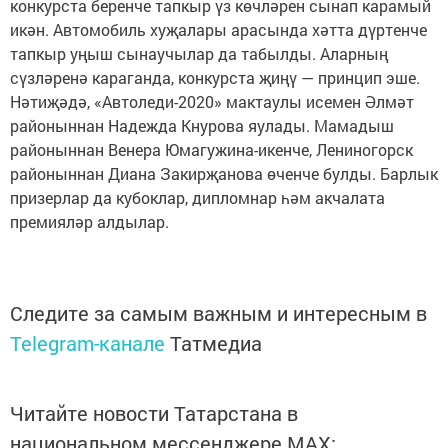
конкурста беренче тапкыр үз көчләрен сынап карамый
икән. Автомобиль хуҗалары арасында хәтта дүртенче
тапкыр уңыш сынаучылар да табылды. Аларның
сүзләренә караганда, конкурста җиңү — принцип эше.
Нәтиҗәдә, «Автоледи-2020» мактаулы исемен Әлмәт
районыннан Надежда Кнурова яулады. Мамадыш
районыннан Венера Юмагужина-икенче, Лениногорск
районыннан Диана Закирҗанова өченче булды. Барлык
призерлар да кубоклар, дипломнар һәм акчалата
премияләр алдылар.
Следите за самым важным и интересным в
Telegram-канале
Татмедиа
Читайте новости Татарстана в
национальном мессенджере MАХ: