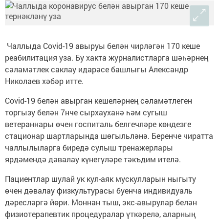
Чаллыда Covid-19 авыруы белән чирләгән 170 кеше
реабилитация уза. Бу хакта журналистларга шәһәрнең
сәламәтлек саклау идарәсе башлыгы Александр
Николаев хәбәр итте.
Covid-19 белән авырган кешеләрнең сәламәтлеген
торгызу белән 7нче сырхауханә һәм сугыш
ветераннары өчен госпиталь белгечләре көндезге
стационар шартларында шөгыльләнә. Беренче чиратта
чаллылыларга биредә сулыш тренажерлары
ярдәмендә дәвалау күнегүләре тәкъдим ителә.
Пациентлар шулай ук кул-аяк мускулларын ныгыту
өчен дәвалау физкультурасы буенча индивидуаль
дәресләргә йөри. Моннан тыш, экс-авырулар белән
физиотерапевтик процедуралар үткәрелә, аларның