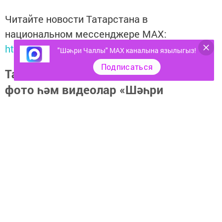
Читайте новости Татарстана в
национальном мессенджере MАХ:
https://max.ru/tatmedia
"Шәһри Чаллы" MAX каналына язылыгыз!
Подписаться
Тагы да кызыклырак яңалыклар,
фото һәм видеолар «Шәһри
Чаллы»ның
MAX
каналында
(язылыгыз).
Перейти на страницу новости