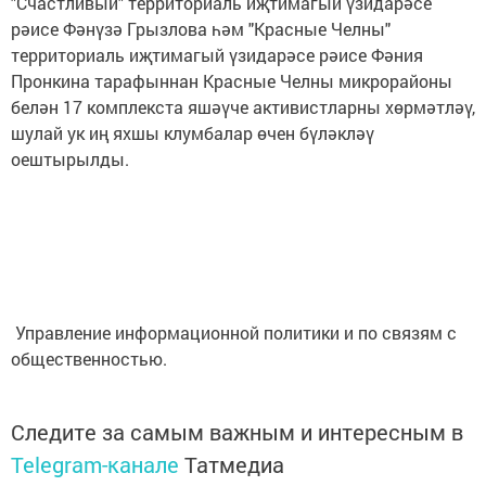
"Счастливый" территориаль иҗтимагый үзидарәсе
рәисе Фәнүзә Грызлова һәм "Красные Челны"
территориаль иҗтимагый үзидарәсе рәисе Фәния
Пронкина тарафыннан Красные Челны микрорайоны
белән 17 комплекста яшәүче активистларны хөрмәтләү,
шулай ук иң яхшы клумбалар өчен бүләкләү
оештырылды.
Управление информационной политики и по связям с
общественностью.
Следите за самым важным и интересным в
Telegram-канале
Татмедиа