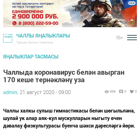
ЧАЛЛЫ ЯҢАЛЫКЛАРЫ
16+
"Шәһри Чаллы" газетасы
ЯҢАЛЫКЛАР ТАСМАСЫ
Чаллыда коронавирус белән авырган
170 кеше тернәкләнү уза
admin,
21 август 2020 - 09:00
939
0
0
Чаллы халкы сулыш гимнастикасы белән шөгыльләнә,
шулай ук алар аяк-кул мускулларын ныгыту өчен
дәвалау физкультурасы буенча шәхси дәресләргә йөри.