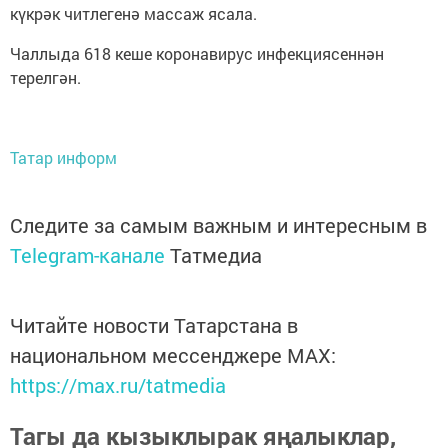
күкрәк читлегенә массаж ясала.
Чаллыда 618 кеше коронавирус инфекциясеннән
терелгән.
Татар информ
Следите за самым важным и интересным в
Telegram-канале
Татмедиа
Читайте новости Татарстана в
национальном мессенджере MАХ:
https://max.ru/tatmedia
Тагы да кызыклырак яңалыклар,