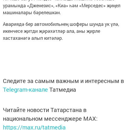
урамында «Дженезис», «Киа» һәм «Мерседес» җиңел
машиналары бәрелешкән.
Авариядә бер автомобильнең шоферы шунда ук үлә,
икенчесе җитди җәрәхәтләр ала, аны җирле
хастаханәгә алып китәләр.
Следите за самым важным и интересным в
Telegram-канале
Татмедиа
Читайте новости Татарстана в
национальном мессенджере MАХ:
https://max.ru/tatmedia