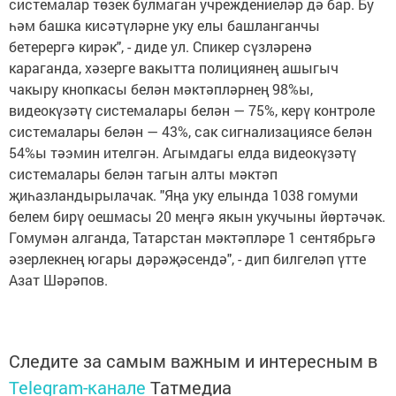
системалар төзек булмаган учреждениеләр дә бар. Бу
һәм башка кисәтүләрне уку елы башланганчы
бетерергә кирәк", - диде ул. Спикер сүзләренә
караганда, хәзерге вакытта полициянең ашыгыч
чакыру кнопкасы белән мәктәпләрнең 98%ы,
видеокүзәтү системалары белән — 75%, керү контроле
системалары белән — 43%, сак сигнализациясе белән
54%ы тәэмин ителгән. Агымдагы елда видеокүзәтү
системалары белән тагын алты мәктәп
җиһазландырылачак. "Яңа уку елында 1038 гомуми
белем бирү оешмасы 20 меңгә якын укучыны йөртәчәк.
Гомумән алганда, Татарстан мәктәпләре 1 сентябрьгә
әзерлекнең югары дәрәҗәсендә", - дип билгеләп үтте
Азат Шәрәпов.
Следите за самым важным и интересным в
Telegram-канале
Татмедиа