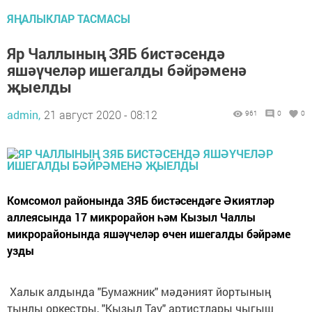
ЯҢАЛЫКЛАР ТАСМАСЫ
Яр Чаллының ЗЯБ бистәсендә
яшәүчеләр ишегалды бәйрәменә
җыелды
admin,
21 август 2020 - 08:12
961
0
0
Комсомол районында ЗЯБ бистәсендәге Әкиятләр
аллеясында 17 микрорайон һәм Кызыл Чаллы
микрорайонында яшәүчеләр өчен ишегалды бәйрәме
узды
Халык алдында "Бумажник" мәдәният йортының
тынлы оркестры, "Кызыл Тау" артистлары чыгыш