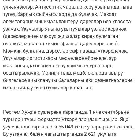
үлчәячәкләр. Антисептик чаралар керү урынында гына
түгел, барлык сыйныфларда да булачак. Максат
элемтәләрне минимальләштерү, дәресләр бер класста
узачак. Укучылар янына укытучылар үзләре керәчәк
(дәресләр өчен махсус җиһазлар кирәк булмаган
очракта, мәсәлән химия, физика дәресләре өчен).
Мөмкин булганча, дәресләр саф һавада үткәреләчәк.
Укучылар логистикасы мәсьәләсе өйрәнелә, зур
мәктәпләрдә берничә керү һәм чыгу урыннары
оештырылачак. Моннан тыш, медблокларда авыру
билгеләре ачыкланучы балаларны яки хезмәткәрләрне
изоляцияләү өчен бүлмәләр каралган.
Рөстәм Хуҗин сүзләренә караганда, 1 нче сентябрьне
турыдан-туры форматта үткәрү планлаштырыла. Яңа
уку елында парталарга 65 049 кеше утырыр дип көтелә.
Бу узган ел белән чагыштырганда 2 621 укучыга