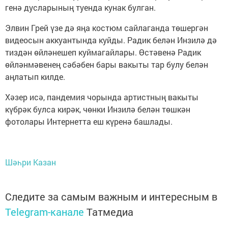
генә дусларының туенда кунак булган.
Элвин Грей үзе дә яңа костюм сайлаганда төшергән
видеосын аккуантында куйды. Радик белән Инзилә дә
тиздән өйләнешеп куймагайлары. Өстәвенә Радик
өйләнмәвенең сәбәбен бары вакыты тар булу белән
аңлатып килде.
Хәзер исә, пандемия чорында артистның вакыты
күбрәк булса кирәк, чөнки Инзилә белән төшкән
фотолары Интернетта еш күренә башлады.
Шәһри Казан
Следите за самым важным и интересным в
Telegram-канале
Татмедиа