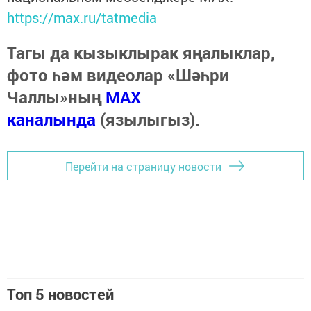
https://max.ru/tatmedia
Тагы да кызыклырак яңалыклар,
фото һәм видеолар «Шәһри
Чаллы»ның
MAX
каналында
(язылыгыз).
Перейти на страницу новости
Топ 5 новостей