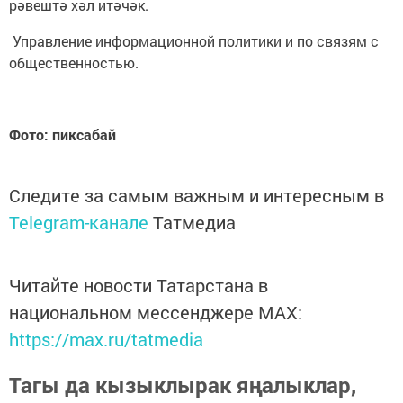
рәвештә хәл итәчәк.
Управление информационной политики и по связям с
общественностью.
Фото: пиксабай
Следите за самым важным и интересным в
Telegram-канале
Татмедиа
Читайте новости Татарстана в
национальном мессенджере MАХ:
https://max.ru/tatmedia
Тагы да кызыклырак яңалыклар,