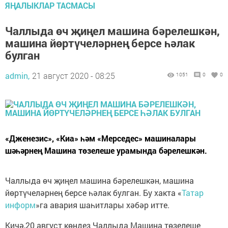
ЯҢАЛЫКЛАР ТАСМАСЫ
Чаллыда өч җиңел машина бәрелешкән,
машина йөртүчеләрнең берсе һәлак
булган
admin,
21 август 2020 - 08:25
1051
0
0
«Дженезис», «Киа» һәм «Мерседес» машиналары
шәһәрнең Машина төзелеше урамында бәрелешкән.
Чаллыда өч җиңел машина бәрелешкән, машина
йөртүчеләрнең берсе һәлак булган. Бу хакта «
Татар
информ
»га авария шаһитлары хәбәр итте.
Кичә,20 август көндез Чаллыда Машина төзелеше