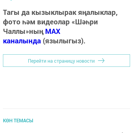
Тагы да кызыклырак яңалыклар,
фото һәм видеолар «Шәһри
Чаллы»ның
MAX
каналында
(язылыгыз).
Перейти на страницу новости
КӨН ТЕМАСЫ