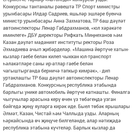
Конкурсны тантаналы рәвештә ТР Спорт министры
урынбасары Илдар Садриев, яшьләр эшләре буенча
министр урынбасары Анна Захматова, ТР баш дәүләт
автоинспекторы Ленар Габдрахманов, «юл хәрәкәте
иминлеге» ДБУ директоры Рифкать Миңнеханов һәм
Казан дәүләт мәдәният институты ректоры Роза
Әхмәдиева ачып җибәрделәр. «Машина йөртүче хатын-
кызлар гаебе белән килеп чыккан юл-транспорт
һәлакәтләре саны ир-атлар гаебе белән
чагыштырганда берничә тапкыр кимрәк», - дип
уртаклашты ТР баш дәүләт автоинспекторы Ленар
Габдрахманов. Конкурсның республика этабында
барлыгы унике автомобиль йөртүче катнашты. Финалга
чыгучылар арасына керү өчен үз төбәгеңдә узган
бәйгедә җиңү яуларга кирәк иде. Быел төбәк ярышлары
Әлмәт, Казан, Чистай һәм Чаллыда узды. Аларның
һәркайсында өч җиңүче билгеләнде, алар нәтиҗәдә
республика этабына күчтеләр. Барлык кызлар да