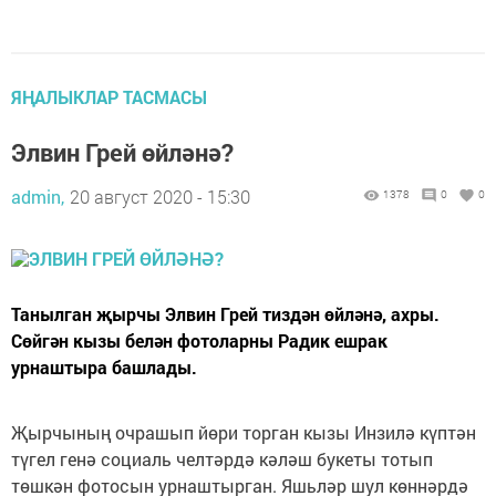
ЯҢАЛЫКЛАР ТАСМАСЫ
Элвин Грей өйләнә?
admin,
20 август 2020 - 15:30
1378
0
0
Танылган җырчы Элвин Грей тиздән өйләнә, ахры.
Сөйгән кызы белән фотоларны Радик ешрак
урнаштыра башлады.
Җырчының очрашып йөри торган кызы Инзилә күптән
түгел генә социаль челтәрдә кәләш букеты тотып
төшкән фотосын урнаштырган. Яшьләр шул көннәрдә