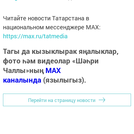
Читайте новости Татарстана в
национальном мессенджере MАХ:
https://max.ru/tatmedia
Тагы да кызыклырак яңалыклар,
фото һәм видеолар «Шәһри
Чаллы»ның
MAX
каналында
(язылыгыз).
Перейти на страницу новости