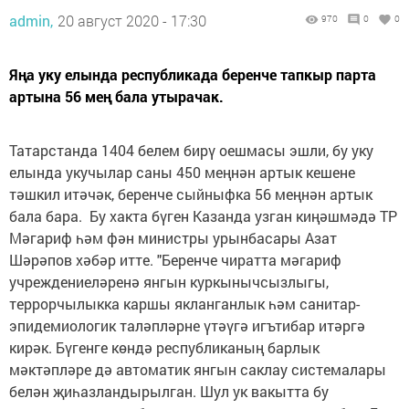
admin,
20 август 2020 - 17:30
970
0
0
Яңа уку елында республикада беренче тапкыр парта
артына 56 мең бала утырачак.
Татарстанда 1404 белем бирү оешмасы эшли, бу уку
елында укучылар саны 450 меңнән артык кешене
тәшкил итәчәк, беренче сыйныфка 56 меңнән артык
бала бара. Бу хакта бүген Казанда узган киңәшмәдә ТР
Мәгариф һәм фән министры урынбасары Азат
Шәрәпов хәбәр итте. "Беренче чиратта мәгариф
учреждениеләренә янгын куркынычсызлыгы,
террорчылыкка каршы якланганлык һәм санитар-
эпидемиологик таләпләрне үтәүгә игътибар итәргә
кирәк. Бүгенге көндә республиканың барлык
мәктәпләре дә автоматик янгын саклау системалары
белән җиһазландырылган. Шул ук вакытта бу