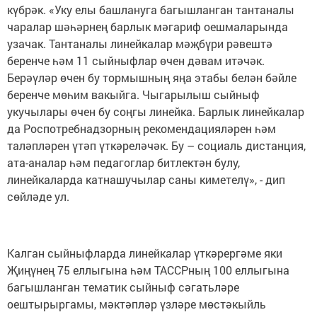
күбрәк. «Уку елы башлануга багышланган тантаналы
чаралар шәһәрнең барлык мәгариф оешмаларында
узачак. Тантаналы линейкалар мәҗбүри рәвештә
беренче һәм 11 сыйныфлар өчен дәвам итәчәк.
Берәүләр өчен бу тормышның яңа этабы белән бәйле
беренче мөһим вакыйга. Чыгарылыш сыйныф
укучылары өчен бу соңгы линейка. Барлык линейкалар
да Роспотребнадзорның рекомендацияләрен һәм
таләпләрен үтәп үткәреләчәк. Бу – социаль дистанция,
ата-аналар һәм педагоглар битлектән булу,
линейкаларда катнашучылар саны киметелү», - дип
сөйләде ул.
Калган сыйныфларда линейкалар үткәрергәме яки
Җиңүнең 75 еллыгына һәм ТАССРның 100 еллыгына
багышланган тематик сыйныф сәгатьләре
оештырыргамы, мәктәпләр үзләре мөстәкыйль