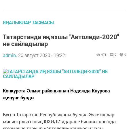
ЯҢАЛЫКЛАР ТАСМАСЫ
Татарстанда иң яхшы "Автоледи-2020"
не сайладылар
admin,
20 август 2020 - 19:22
978
0
0
Конкурста Әлмәт районыннан Надежда Кнурова
җиңүче булды
Бүген Татарстан Республикасы буенча Эчке эшләр
министрлыгының ЮХИДИ идарәсе бинасы янында
егерменче таркыр «Автоледи» конкурсы узды.