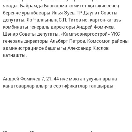
ясады. Бәйрәмдә Башкарма комитет җитәкчесенең
беренче урынбасары Илья Зуев, ТР Дәүләт Советы
депутаты, Яр Чаллының С.П. Титов ис. картон-кәгазь
комбинаты генераль директоры Андрей Фомичев,
Шәһәр Советы депутаты, «Камгэсэнергострой» УКС
генераль директоры Альберт Петров, Комсомол районы
администрациясе башлыгы Александр Кислов
катнашты.
Андрей Фомичев 7, 21, 44 нче мәктәп укучыларына
канцтоварлар алырга сертификатлар тапшырды.