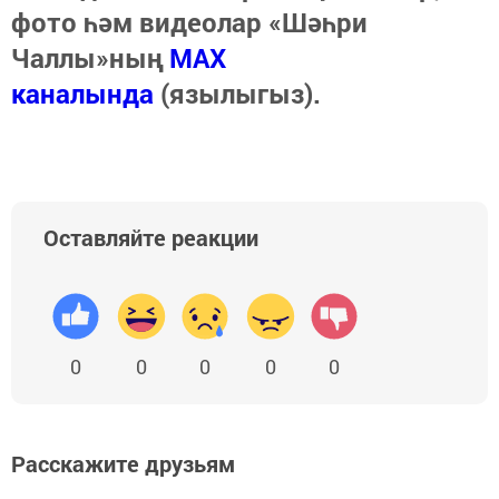
фото һәм видеолар «Шәһри
Чаллы»ның
MAX
каналында
(язылыгыз).
Оставляйте реакции
0
0
0
0
0
Расскажите друзьям