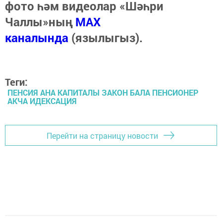
фото һәм видеолар «Шәһри
Чаллы»ның
MAX
каналында
(язылыгыз).
Теги:
ПЕНСИЯ АНА КАПИТАЛЫ ЗАКОН БАЛА ПЕНСИОНЕР
АКЧА ИДЕКСАЦИЯ
Перейти на страницу новости