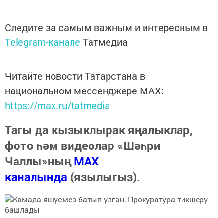
Следите за самым важным и интересным в
Telegram-канале
Татмедиа
Читайте новости Татарстана в
национальном мессенджере MАХ:
https://max.ru/tatmedia
Тагы да кызыклырак яңалыклар,
фото һәм видеолар «Шәһри
Чаллы»ның
MAX
каналында
(язылыгыз).