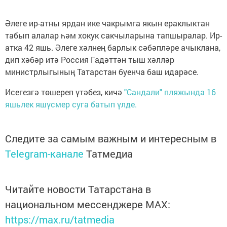
Әлеге ир-атны ярдан ике чакрымга якын ераклыктан
табып алалар һәм хокук сакчыларына тапшыралар. Ир-
атка 42 яшь. Әлеге хәлнең барлык сәбәпләре ачыклана,
дип хәбәр итә Россия Гадәттән тыш хәлләр
министрлыгының Татарстан буенча баш идарәсе.
Исегезгә төшереп үтәбез, кичә
"Сандали" пляжында 16
яшьлек яшүсмер суга батып үлде.
Следите за самым важным и интересным в
Telegram-канале
Татмедиа
Читайте новости Татарстана в
национальном мессенджере MАХ:
https://max.ru/tatmedia