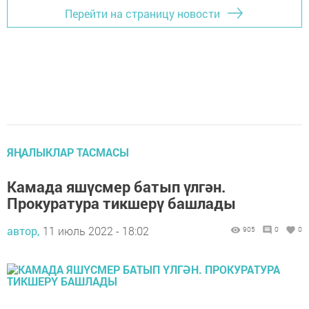
Перейти на страницу новости
ЯҢАЛЫКЛАР ТАСМАСЫ
Камада яшүсмер батып үлгән.
Прокуратура тикшерү башлады
автор,
11 июль 2022 - 18:02
905
0
0