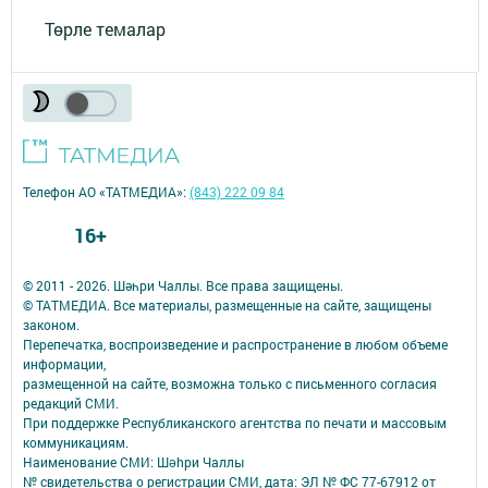
Төрле темалар
Телефон АО «ТАТМЕДИА»:
(843) 222 09 84
16+
© 2011 - 2026. Шәһри Чаллы. Все права защищены.
© ТАТМЕДИА. Все материалы, размещенные на сайте, защищены
законом.
Перепечатка, воспроизведение и распространение в любом объеме
информации,
размещенной на сайте, возможна только с письменного согласия
редакций СМИ.
При поддержке Республиканского агентства по печати и массовым
коммуникациям.
Наименование СМИ: Шəhри Чаллы
№ свидетельства о регистрации СМИ, дата: ЭЛ № ФС 77-67912 от