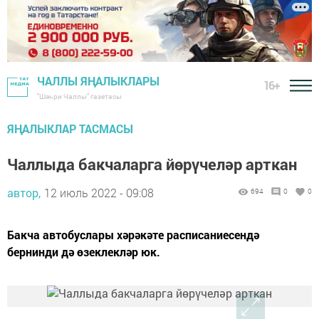
ЧАЛЛЫ ЯҢАЛЫКЛАРЫ
16+
"Шәһри Чаллы" газетасы
ЯҢАЛЫКЛАР ТАСМАСЫ
Чаллыда бакчаларга йөрүчеләр арткан
автор,
12 июль 2022 - 09:08
694
0
0
Бакча автобуслары хәрәкәте расписаниесендә
бернинди дә өзеклекләр юк.