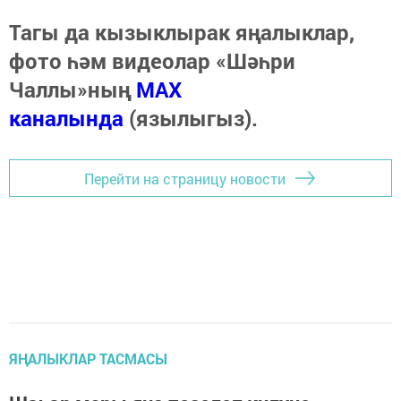
Тагы да кызыклырак яңалыклар,
фото һәм видеолар «Шәһри
Чаллы»ның
MAX
каналында
(язылыгыз).
Перейти на страницу новости
ЯҢАЛЫКЛАР ТАСМАСЫ