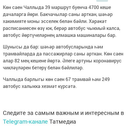
Көн саен Чаллыда 39 маршрут буенча 4700 кеше
дачаларга йөри. Бакчачылар саны арткан, шәһәр
хакимияте моны эсселек белән бәйли. Хәрәкәт
расписаниесен өзү юк, берәр автобус чыкмый калса,
автобус йөртүчеләрнең алмашка машиналары бар.
Шунысы да бар: шәһәр автобусларында һәм
трамвайларда да пассажирлар саны арткан. Көн саен
алар 82 мең кешене йөртә. Әлеге артуны коронавирус
чикләүләрен бетерү белән бәйлиләр.
Чаллыда барлыгы көн саен 67 трамвай һәм 249
автобус халыкка хезмәт күрсәтә.
Следите за самым важным и интересным в
Telegram-канале
Татмедиа