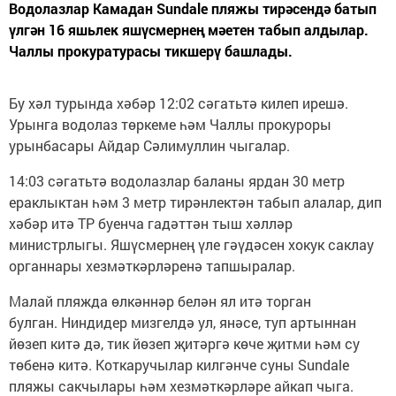
Водолазлар Камадан Sundale пляжы тирәсендә батып
үлгән 16 яшьлек яшүсмернең мәетен табып алдылар.
Чаллы прокуратурасы тикшерү башлады.
Бу хәл турында хәбәр 12:02 сәгатьтә килеп ирешә.
Урынга водолаз төркеме һәм Чаллы прокуроры
урынбасары Айдар Сәлимуллин чыгалар.
14:03 сәгатьтә водолазлар баланы ярдан 30 метр
ераклыктан һәм 3 метр тирәнлектән табып алалар, дип
хәбәр итә ТР буенча гадәттән тыш хәлләр
министрлыгы. Яшүсмернең үле гәүдәсен хокук саклау
органнары хезмәткәрләренә тапшыралар.
Малай пляжда өлкәннәр белән ял итә торган
булган. Ниндидер мизгелдә ул, янәсе, туп артыннан
йөзеп китә дә, тик йөзеп җитәргә көче җитми һәм су
төбенә китә. Коткаручылар килгәнче суны Sundale
пляжы сакчылары һәм хезмәткәрләре айкап чыга.