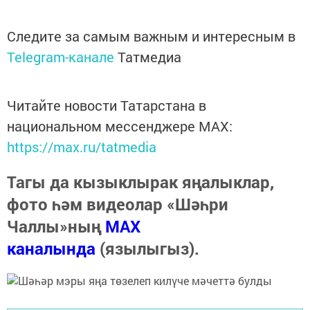
Следите за самым важным и интересным в
Telegram-канале
Татмедиа
Читайте новости Татарстана в
национальном мессенджере MАХ:
https://max.ru/tatmedia
Тагы да кызыклырак яңалыклар,
фото һәм видеолар «Шәһри
Чаллы»ның
MAX
каналында
(язылыгыз).