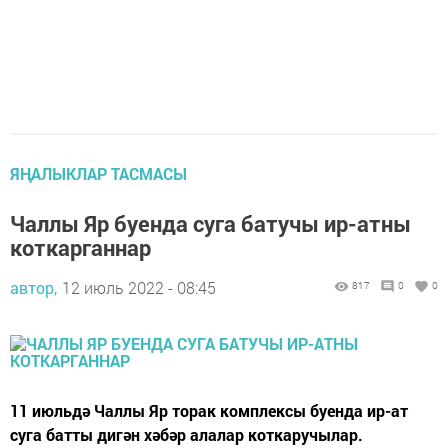
ЯҢАЛЫКЛАР ТАСМАСЫ
Чаллы Яр буенда суга батучы ир-атны
коткарганнар
автор,
12 июль 2022 - 08:45
817
0
0
11 июльдә Чаллы Яр торак комплексы буенда ир-ат
суга батты дигән хәбәр алалар коткаручылар.