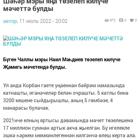
Шәһәр мэры яңа төзелеп килүче
мәчеттә булды
автор,
11 июль 2022 - 20:02
872
0
0
Бүген Чаллы мэры Наил Мәһдиев төзелеп килүче
Җәмигь мәчетендә булды.
Ул анда Корбан гаете уңаеннан бәйрәм намазында
катнашты, иганәчеләр белән очрашты. 5 катлы бина
3200 кешене сыйдырышлы, аның 5 гөмбәзе, 4
манарасы булачак.
2021нче елның яртысы дәвамында мәчет төзелешенә
17 миллион сумнан артык акча җыелган. Бу игелекле
эшкә һәркем мөмкинлегеннән килгәнчә өлеш кертә ала.