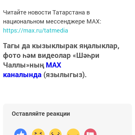
Читайте новости Татарстана в
национальном мессенджере MАХ:
https://max.ru/tatmedia
Тагы да кызыклырак яңалыклар,
фото һәм видеолар «Шәһри
Чаллы»ның
MAX
каналында
(язылыгыз).
Оставляйте реакции