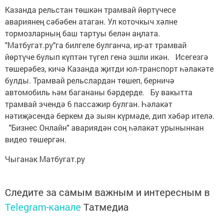
Казанда рельстан төшкән трамвай йөртүчесе
авариянең сәбәбен атаган. Ул коточкыч хәлне
тормозларның баш тартуы белән аңлата.
"Матбугат.ру"га билгеле булганча, ир-ат трамвай
йөртүче булып күптән түгел генә эшли икән. Исегезгә
төшерәбез, кичә Казанда җитди юл-транспорт һәлакәте
булды. Трамвай рельслардан төшеп, берничә
автомобиль һәм багананы бәрдерде. Бу вакытта
трамвай эчендә 6 пассажир булган. Һәлакәт
нәтиҗәсендә беркем дә зыян күрмәде, дип хәбәр ителә.
"Бизнес Онлайн" авариядән соң һәлакәт урыныннан
видео төшергән.
Чыганак Матбугат.ру
Следите за самым важным и интересным в
Telegram-канале
Татмедиа