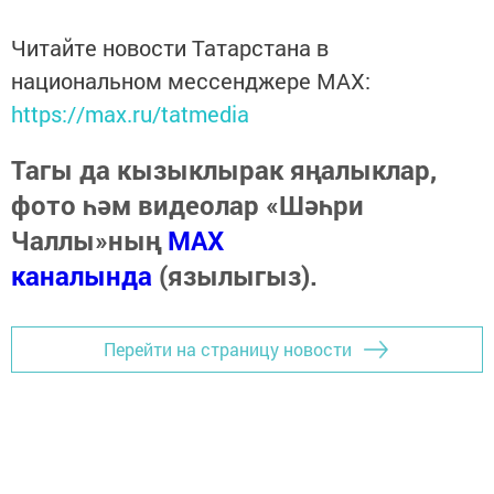
Читайте новости Татарстана в
национальном мессенджере MАХ:
https://max.ru/tatmedia
Тагы да кызыклырак яңалыклар,
фото һәм видеолар «Шәһри
Чаллы»ның
MAX
каналында
(язылыгыз).
Перейти на страницу новости