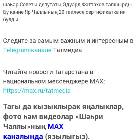
шәһәр Советы депутаты Эдуард Фәттахов тапшырды.
Бу көнне Яр Чаллының 20 гаиләсе сертификатка ия
булды.
Следите за самым важным и интересным в
Telegram-канале
Татмедиа
Читайте новости Татарстана в
национальном мессенджере MАХ:
https://max.ru/tatmedia
Тагы да кызыклырак яңалыклар,
фото һәм видеолар «Шәһри
Чаллы»ның
MAX
каналында
(язылыгыз).