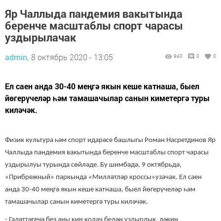
Яр Чаллыда пандемия вакытында
беренче масштаблы спорт чарасы
уздырылачак
admin,
8 октябрь 2020 - 13:05
940
0
0
Ел саен анда 30-40 меңгә якын кеше катнаша, быел
йөгерүчеләр һәм тамашачылар санын киметергә туры
киләчәк.
Физик культура һәм спорт идарәсе башлыгы Роман Насретдинов Яр
Чаллыда пандемия вакытында беренче масштаблы спорт чарасы
уздырылуы турында сөйләде. Бу шимбәдә, 9 октябрьдә,
«Прибрежный» паркында «Милләтләр кроссы»узачак. Ел саен
анда 30-40 меңгә якын кеше катнаша, быел йөгерүчеләр һәм
тамашачылар санын киметергә туры киләчәк.
- Гадәттәгечә без аны киң колач белән уздырдык, ләкин