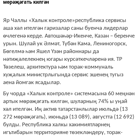
мөрәҗәгать килгән
Яр Чаллы «Халык контроле»республика сервисы
аша хәл ителгән гаризалар саны буенча лидерлар
өчлегенә керде. Автошәһәр-Икенче, Казан – беренче
урын. Шулай ук Әлмәт, Түбән Кама, Лениногорск,
Бөгелмә һәм Яшел Үзән районнары да
нәтиҗәлелекнең югары күрсәткечләренә ия. ТР
Төзелеш, архитектура һәм торак-коммуналь
хуҗалык министрлыгында сервис эшенең тугыз
аена йомгак ясадылар.
Бу чорда «Халык контроле» системасына 60 меңнән
артык мөрәҗәгать килгән, шуларның 74% ы уңай
хәл ителгән. Иң актив татарстанлылар июльдә (13
272 мөрәҗәгать), июньдә (13 089), августта (12 692)
булды. Республика халкы хакимиятләрнең
игътибарын территорияне төзекләндерү, торак-