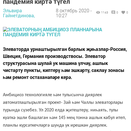
пандемия киртә түгел
Эльвира
8 октябрь 2020 -
1143
0
0
Гайнетдинова,
10:27
Элеваторда урнаштырылган барлык җиһазлар-Россия,
Швеция, Германия производствосы. Элеватор
структурасына шулай ук машина үлчәү, ашлык
чистарту пункты, киптерү һәм эшкәртү, саклау зонасы
һәм ремонт остаханәләре керә.
А
мбициоз технологияле һәм тулысынча диярлек
автоматлаштырылган проект
-
Зәй һәм
Чаллы элеваторлары
турында сүзебез
.
Ул
2020 елда җитештерү, ниһаять, тулы
куәтк
ә
эшли башлаган һәм 145 мең тонна ашлык кабул итеп,
планлы күрсәткечләргә шунда ук ирешкән диярлек.