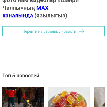
Чаллы»ның
MAX
каналында
(язылыгыз).
Перейти на страницу новости
Топ 5 новостей