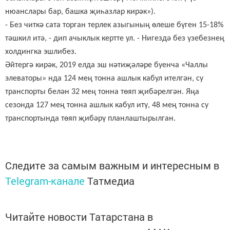
нюанслары бар, башка җиһазлар кирәк»).
- Без читкә сата торган терлек азыгының өлеше бүген 15-18%
тәшкил итә, - дип ачыклык кертте ул. - Нигездә без үзебезнең
холдингка эшлибез.
Әйтергә кирәк, 2019 елда эш нәтиҗәләре буенча «Чаллы
элеваторы» нда 124 мең тонна ашлык кабул ителгән, су
транспорты белән 32 мең тонна төяп җибәрелгән. Яңа
сезонда 127 мең тонна ашлык кабул итү, 48 мең тонна су
транспортында төяп җибәрү планлаштырылган.
Следите за самым важным и интересным в
Telegram-канале
Татмедиа
Читайте новости Татарстана в