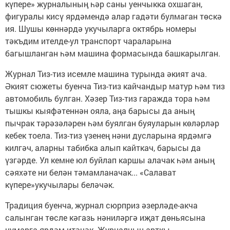
күпере» журналының һәр саны уенчыкка охшаган,
фигуралы кисү ярдәмендә алар гадәти булмаган төскә
ия. Шушы көннәрдә укучыларга октябрь номеры
тәкъдим ителде-ул транспорт чараларына
багышланган һәм машина формасында башкарылган.
Журнал Тиз-тиз исемле машина турында әкият ача.
Әкият сюжеты буенча Тиз-тиз кайчандыр матур һәм тиз
автомобиль булган. Хәзер Тиз-тиз гаражда тора һәм
тышкы кыяфәтеннән ояла, аңа барысы да аның
пычрак тәрәзәләрен һәм буялган буяуларын көләрләр
кебек тоела. Тиз-тиз үзенең нәни дусларына ярдәмгә
килгәч, аларны табибка алып кайткач, барысы да
үзгәрде. Ул кемне юл буйлап каршы алачак һәм аның
сәяхәте ни белән тәмамланачак... «Салават
күпере»укучылары беләчәк.
Традиция буенча, журнал сюрприз әзерләде-акча
салынган төсле кәгазь нәниләргә иҗат дөньясына
чумарга ярдәм итәчәк. Журналның арткы