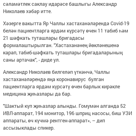
сәламәтлек саклау идарәсе башлыгы Александр
Николаев хәбәр итте.
Хәзерге вакытта Яр Чаллы хастаханәләрендә Covid-19
белән пациентларга ярдәм күрсәтү өчен 11 табиб һәм
21 шәфкать туташлары бригадасы
формалаштырылган. "Хастаханәнең йөкләнешенә
карап, табиб-шәфкать туташлары бригадаларының
саны артачак", - диде ул.
Александр Николаев билгеләп үткәнчә, Чаллы
хастаханәләрендә яңа коронавирус булган
пациентларга ярдәм күрсәтү өчен барлык кирәкле
медицина җиһазлары да бар.
"Шактый күп җиһазлар алынды. Гомумән алганда 52
ИВЛ-аппарат, 194 монитор, 196 шприц насосы, биш УЗИ
аппараты, өч күчмә рентген-аппарат», – дип
ассызыклады спикер.