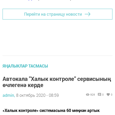
Перейти на страницу новости
ЯҢАЛЫКЛАР ТАСМАСЫ
Автокала "Халык контроле" сервисының
өчлегенә керде
admin,
8 октябрь 2020 - 08:59
926
0
0
«Халык контроле» системасына 60 меңнән артык