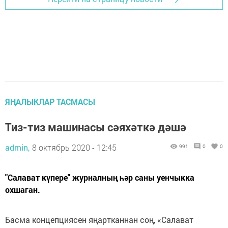
ЯҢАЛЫКЛАР ТАСМАСЫ
Тиз-тиз машинасы сәяхәткә дәшә
admin,
8 октябрь 2020 - 12:45
991
0
0
"Салават күпере" журналның һәр саны уенчыкка
охшаган.
Басма концепциясен яңартканнан соң, «Салават