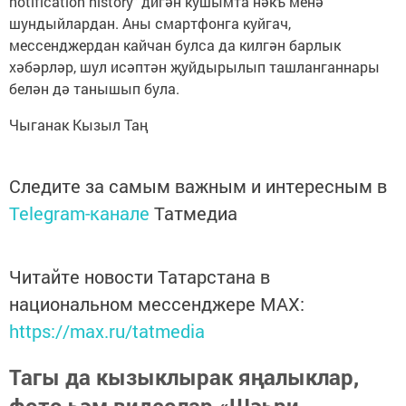
notification history" дигән кушымта нәкъ менә
шундыйлардан. Аны смартфонга куйгач,
мессенджердан кайчан булса да килгән барлык
хәбәрләр, шул исәптән җуйдырылып ташланганнары
белән дә танышып була.
Чыганак Кызыл Таң
Следите за самым важным и интересным в
Telegram-канале
Татмедиа
Читайте новости Татарстана в
национальном мессенджере MАХ:
https://max.ru/tatmedia
Тагы да кызыклырак яңалыклар,
фото һәм видеолар «Шәһри