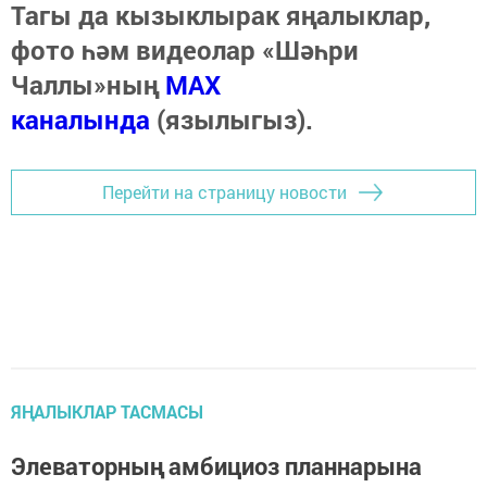
Тагы да кызыклырак яңалыклар,
фото һәм видеолар «Шәһри
Чаллы»ның
MAX
каналында
(язылыгыз).
Перейти на страницу новости
ЯҢАЛЫКЛАР ТАСМАСЫ
Элеваторның амбициоз планнарына