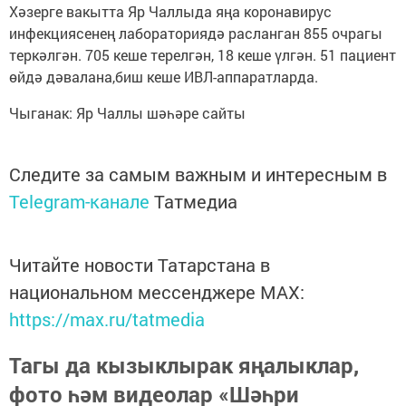
Хәзерге вакытта Яр Чаллыда яңа коронавирус
инфекциясенең лабораториядә расланган 855 очрагы
теркәлгән. 705 кеше терелгән, 18 кеше үлгән. 51 пациент
өйдә дәвалана,биш кеше ИВЛ-аппаратларда.
Чыганак: Яр Чаллы шәһәре сайты
Следите за самым важным и интересным в
Telegram-канале
Татмедиа
Читайте новости Татарстана в
национальном мессенджере MАХ:
https://max.ru/tatmedia
Тагы да кызыклырак яңалыклар,
фото һәм видеолар «Шәһри