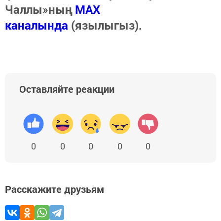
Чаллы»ның
MAX
каналында
(язылыгыз).
Оставляйте реакции
0
0
0
0
0
Расскажите друзьям