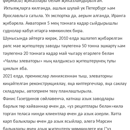
фирмасы) җиһазлары белән җиһазландырылган
.
И
хтыяҗларга килгәндә, ашлык шулай ук Петербург һәм
Ярославльгә сатыла. Ул экспортка
да,
аерым алганда
,
Иранга
җибәрелә
. Акватория 5 мең тоннага кадәр сыйдырышлы
суднолар кабул итәргә мөмкинлек бирә.
Шунысында әйтергә кирәк,
2010 елда эшләтеп җибәрелгән
рапс мае җитештерү заводы тәүлегенә 50 тонна эшкәртү һәм
тәүлегенә 20 тоннага кадәр май чыгару егәрлеге белән
«Чаллы элеваторы» ның калдыксыз җитештерүнең тулы
циклын яба.
2021 елда, премикслар линиясеннән тыш, элеваторны
киңәйтелгән реконструкцияләү, яңа киптергечләр, яңа саклау
складлары, автоприем төзү планлаштырыла.
Фәнис Газетдинов сөйләвенчә, катнаш азык заводлары
барлык төр хайваннар өчен дә, «үз рецептлары белән»килә
торган теләсә нинди клиентлар өчен дә азык әзерли. Хәтта
карп балыклары өчен дә азык ясыйлар, әлегә Мәрсин
балыклары өчен азык җитештерү мөмкинлеге юк ("үз