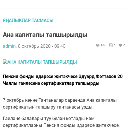
ЯҢАЛЫКЛАР ТАСМАСЫ
Ана капиталы тапшырылды
admin,
8 октябрь 2020 - 09:40
944
0
0
Пенсия фонды идарәсе җитәкчесе Эдуард Фәттахов 20
Чаллы гаиләсенә сертификатлар тапшырды
7 октябрь көнне Тантаналар сараенда Ана капиталы
сертификатын тапшыру тантанасы узды.
Гаиләне балалары туу белән котлады һәм
сертификатларны Пенсия фонды идарәсе җитәкчесе,