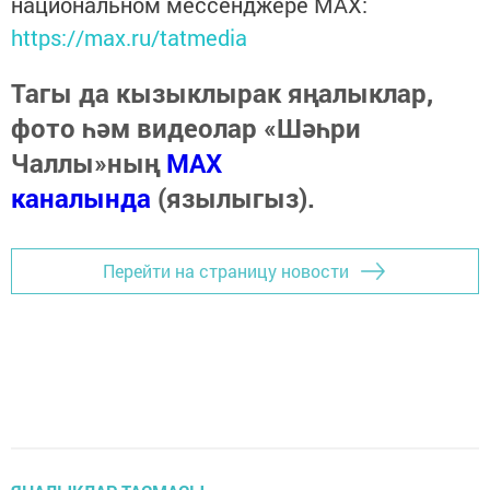
национальном мессенджере MАХ:
https://max.ru/tatmedia
Тагы да кызыклырак яңалыклар,
фото һәм видеолар «Шәһри
Чаллы»ның
MAX
каналында
(язылыгыз).
Перейти на страницу новости