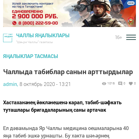
ЧАЛЛЫ ЯҢАЛЫКЛАРЫ
16+
"Шәһри Чаллы" газетасы
ЯҢАЛЫКЛАР ТАСМАСЫ
Чаллыда табиблар санын арттырдылар
admin,
8 октябрь 2020 - 13:21
1016
0
0
Хастаханәнең йөкләнешенә карап, табиб-шәфкать
туташлары бригадаларының саны артачак
Ел дәвамында Яр Чаллы медицина оешмаларына 40
яңа табиб эшкә урнашты. Бу хакта шәһәрнең