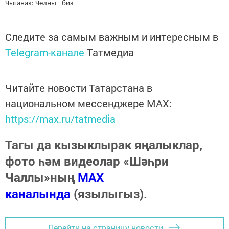
Чыганак: Челны - биз
Следите за самым важным и интересным в
Telegram-канале
Татмедиа
Читайте новости Татарстана в
национальном мессенджере MАХ:
https://max.ru/tatmedia
Тагы да кызыклырак яңалыклар,
фото һәм видеолар «Шәһри
Чаллы»ның
MAX
каналында
(язылыгыз).
Перейти на страницу новости