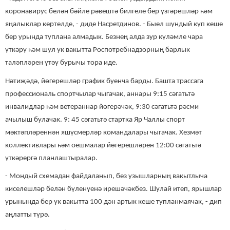
коронавирус белән бәйле рәвештә билгеле бер үзгәрешләр һәм
яңалыклар кертелде, - диде Насретдинов. - Быел шундый күп кеше
бер урында туплана алмадык. Безнең алда зур күләмле чара
үткәрү һәм шул ук вакытта Роспотребнадзорның барлык
таләпләрен үтәү бурычы тора иде.
Нәтиҗәдә, йөгерешләр график буенча барды. Башта трассага
профессиональ спортчылар чыгачак, аннары 9:15 сәгатьтә
инвалидлар һәм ветераннар йөгерәчәк, 9:30 сәгатьтә рәсми
ачылыш булачак. 9: 45 сәгатьтә стартка Яр Чаллы спорт
мәктәпләреннән яшүсмерләр командалары чыгачак. Хезмәт
коллективлары һәм оешмалар йөгерешләрен 12:00 сәгатьтә
үткәрергә планлаштыралар.
- Мондый схемадан файдаланып, без узышларның вакытлыча
киселешләр белән бүленүенә ирешәчәкбез. Шулай итеп, ярышлар
урынында бер үк вакытта 100 дән артык кеше тупланмаячак, - дип
аңлатты түрә.