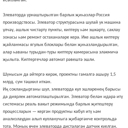
исәпләнгән
.
Элеваторда урнаштырылган барлык җиһазлар-Россия
производствосы. Элеватор структурасына шулай ук машина
үлчәү, ашлык чистарту пункты, киптерү һәм эшкәртү, саклау
зонасы һәм ремонт остаханәләре керә. Ике ашлык киптерү
җайланмасы ягулык блоклары белән җиһазландырылган,
алар һаваны турыдан-туры киптерү камерасына эләкмичә
җылыта. Киптергечләр автомат рәвештә эшли.
Шунысын да әйтергә кирәк,
проектны гамәлгә ашыру 1,5
млрд. сум тәшкил иткән.
Иң сокландырганы шул, элеваторда кул эшләренең барысы
да диярлек автоматлаштырылган. Элеватор белән идарә итү
системасы реаль вакыт режимында барлык җитештерү
процессларын — кергән продуктны кабул итү һәм
анализлаудан алып кулланучыга җибәргәнче контрольдә
тота. Моның өчен элеваторда дистәләгән датчик куелган.