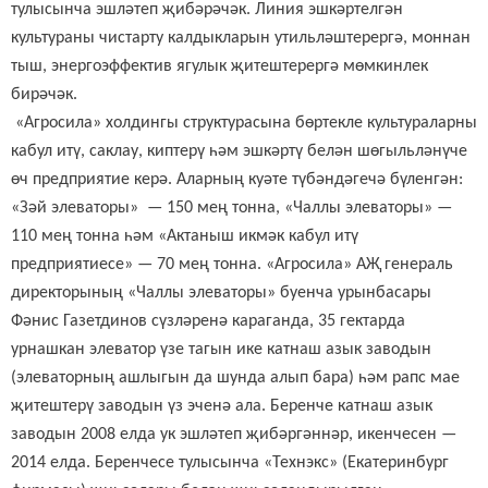
тулысынча эшләтеп җибәрәчәк. Линия эшкәртелгән
культураны чистарту калдыкларын утильләштерергә, моннан
тыш, энергоэффектив ягулык җитештерергә мөмкинлек
бирәчәк.
«Агросила» холдингы структурасына бөртекле культураларны
кабул итү, саклау, киптерү һәм эшкәртү белән шөгыльләнүче
өч предприятие керә. Аларның куәте түбәндәгечә бүленгән:
«Зәй элеваторы» — 150 мең тонна, «Чаллы элеваторы» —
110 мең тонна һәм «Актаныш икмәк кабул итү
предприятиесе» — 70 мең тонна. «Агросила» АҖ генераль
директорының «Чаллы элеваторы» буенча урынбасары
Фәнис Газетдинов сүзләренә караганда, 35 гектарда
урнашкан элеватор үзе тагын ике катнаш азык заводын
(элеваторның ашлыгын да шунда алып бара) һәм рапс мае
җитештерү заводын үз эченә ала. Беренче катнаш азык
заводын 2008 елда ук эшләтеп җибәргәннәр, икенчесен —
2014 елда. Беренчесе тулысынча «Технэкс» (Екатеринбург