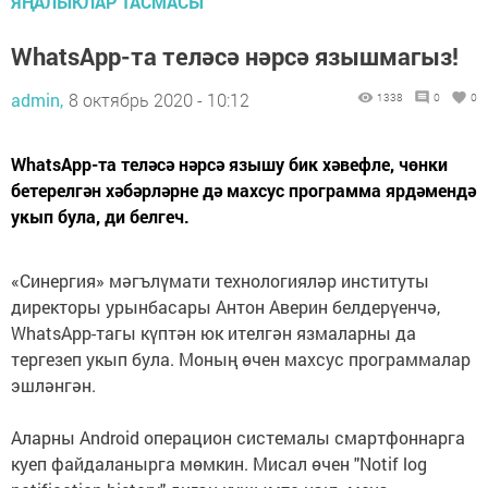
ЯҢАЛЫКЛАР ТАСМАСЫ
WhatsApp-та теләсә нәрсә язышмагыз!
admin,
8 октябрь 2020 - 10:12
1338
0
0
WhatsApp-та теләсә нәрсә язышу бик хәвефле, чөнки
бетерелгән хәбәрләрне дә махсус программа ярдәмендә
укып була, ди белгеч.
«Синергия» мәгълүмати технологияләр институты
директоры урынбасары Антон Аверин белдерүенчә,
WhatsApp-тагы күптән юк ителгән язмаларны да
тергезеп укып була. Моның өчен махсус программалар
эшләнгән.
Аларны Android операцион системалы смартфоннарга
куеп файдаланырга мөмкин. Мисал өчен "Notif log