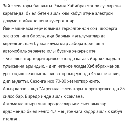
Зәй элеваторы башлыгы Рамил Хәбибрахманов сүзләренә
караганда, быел бөтен ашлыкны кабул итүне электрон
документ әйләнешенә күчергәннәр.
Йөк машинасы керү юлында теркәлгәннән соң, шоферга
электрон чип бирелә, аңа барлык мәгълүматлар да
кертелгән, һәм бу мәгълүматлар лаборатория аша
автомобиль хәрәкәте юлы буенча хәкәрәк итә.
- Без элеватор территориясе эчендә кәгазь йөрткечләрдән
тулысынча арындык, - дип нәтиҗә ясады Хәбибрахманов,
урып-җыю сезонында элеваторның үзендә 45 кеше эшли,
дип аңлатты.
Сезонга исә 70-80 хезмәткәр җитә.
Аның каравы яңа
“Агросила
" элеваторы территориясендә 35
силос бар. Биредә инде ашлык саклана,
А
втоматлаштырылган процесслар һәм сыешлыклар
ярдәмендә быел көнгә 4,7 мең тоннага кадәр ашлык кабул
ителгән.