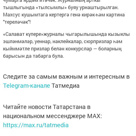
тышлыгында «тылсымлы» буяу урнаштырылган.
Махсус кушымтага кертергә генә кирәк-һәм картина
"тереләчәк"!
«Салават күпере»журналы чыгарылышында кызыклы
эшләнмәләр, уеннар, наклейкалар, сюрпризлар һәм
кыйммәтле призлар белән конкурслар — боларның
барысын да табарга була.
Следите за самым важным и интересным в
Telegram-канале
Татмедиа
Читайте новости Татарстана в
национальном мессенджере MАХ:
https://max.ru/tatmedia