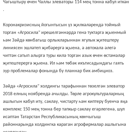
Чагыштыру өчен Чаллы элеваторы 114 мең тонна кабул иткән
.
Коронакризисның йогынтысын үз җилкәләрендә тоймый
торган «Агросила" ирешелгәннәрдә
генә
туктарга җыенмый
һәм Зәйдә көнбагыш орлыкларыннан ягулык җитештерү
линиясен эшләтеп җибәрергә җыена, ә автокала әлегә
читтән сатып алырга туры килә торган азык өчен өстәмәләр
җитештерергә җыена. Ил һәм төбәк икътисадындагы гаять
зур проблемалар фонында бу планнар бик амбициоз.
Зәйдә «Агросила" холдингы тарафыннан төзелгән элеватор
2018 елның ноябрендә ачылды. Төрле агрокультураларның
ашлыгын кабул итү, саклау, чистарту һәм киптерү буенча яңа
комплекс 150 мең тонна бер тапкыр саклау егәрлегенә, шул
исәптән Татарстан Республикасының көнчыгыш
районнарында холдингка караган агрофирмалар ашлыгына