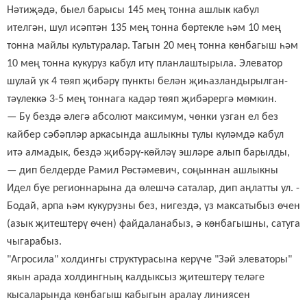
Нәтиҗәдә, быел
барысы
145 мең тонна ашлык кабул
ителгән, шул исәптән 135 мең тонна бөртекле һәм 10 мең
тонна майлы культуралар
.
Тагын 20 мең тонна көнбагыш һәм
10 мең тонна кукуруз кабул итү планлаштырыла. Элеватор
шулай ук 4 төяп җибәрү пункты белән җиһазландырылган-
тәүлеккә 3-5 мең тоннага кадәр төяп җибәрергә мөмкин.
— Бу бездә әлегә абсолют максимум, чөнки узган ел без
кайбер сәбәпләр аркасында ашлыкны тулы күләмдә кабул
итә алмадык, бездә җибәрү-көйләү эшләре алып барылды,
— дип белдерде
Рамил Рөстәмевич
, соңыннан ашлыкны
Идел буе регионнарына да өлешчә саталар, дип аңлатты
ул
. -
Бодай, арпа һәм кукурузны без, нигездә, үз максатыбыз өчен
(азык җитештерү өчен) файдаланабыз, ә көнбагышны, сатуга
чыгарабыз.
"Агросила" холдингы структурасына керүче "Зәй элеваторы"
якын арада холдингның калдыксыз җитештерү теләге
кысаларында көнбагыш кабыгын аралау линиясен