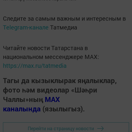
Следите за самым важным и интересным в
Telegram-канале
Татмедиа
Читайте новости Татарстана в
национальном мессенджере MАХ:
https://max.ru/tatmedia
Тагы да кызыклырак яңалыклар,
фото һәм видеолар «Шәһри
Чаллы»ның
MAX
каналында
(язылыгыз).
Перейти на страницу новости