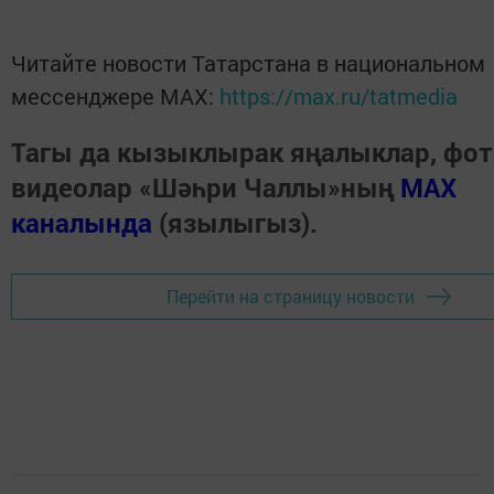
Читайте новости Татарстана в национальном
мессенджере MАХ:
https://max.ru/tatmedia
Тагы да кызыклырак яңалыклар, фот
видеолар «Шәһри Чаллы»ның
MAX
каналында
(язылыгыз).
Перейти на страницу новости