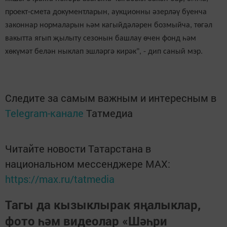
проект-смета документларын, аукционны әзерләү буенча
законнар нормаларын һәм кагыйдәләрен бозмыйча,
төгәл
вакытта ягып җылыту сезонын башлау өчен фонд һәм
хөкүмәт белән ныклап эшләргә кирәк", - дип саный мэр.
Следите за самым важным и интересным в
Telegram-канале
Татмедиа
Читайте новости Татарстана в
национальном мессенджере MАХ:
https://max.ru/tatmedia
Тагы да кызыклырак яңалыклар,
фото һәм видеолар «Шәһри