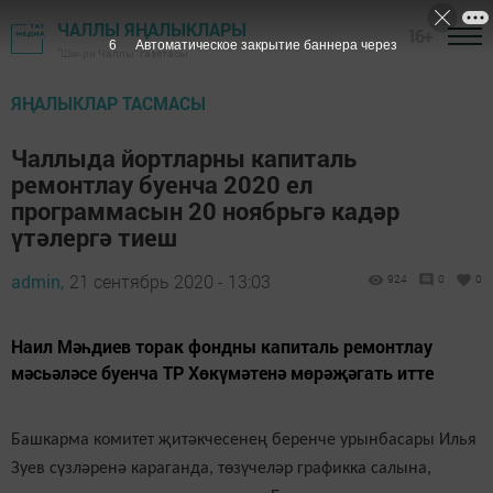
ЧАЛЛЫ ЯҢАЛЫКЛАРЫ
16+
5
Автоматическое закрытие баннера через
"Шәһри Чаллы" газетасы
ЯҢАЛЫКЛАР ТАСМАСЫ
Чаллыда йортларны капиталь
ремонтлау буенча 2020 ел
программасын 20 ноябрьгә кадәр
үтәлергә тиеш
admin,
21 сентябрь 2020 - 13:03
924
0
0
Наил Мәһдиев торак фондны капиталь ремонтлау
мәсьәләсе буенча ТР Хөкүмәтенә мөрәҗәгать итте
Башкарма комитет җитәкчесенең беренче урынбасары Илья
Зуев сүзләренә караганда, төзүчеләр графикка салына,