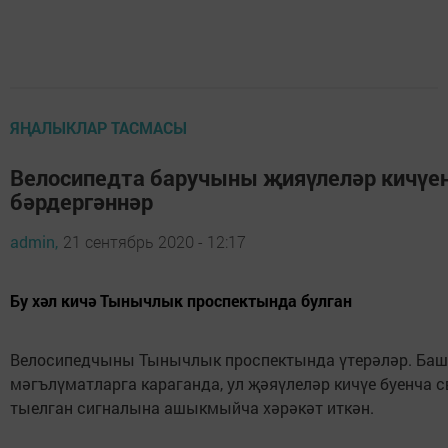
ЯҢАЛЫКЛАР ТАСМАСЫ
Велосипедта баручыны җияүлеләр кичүе
бәрдергәннәр
admin,
21 сентябрь 2020 - 12:17
Бу хәл кичә Тынычлык проспектында булган
Велосипедчыны Тынычлык проспектында үтерәләр. Ба
мәгълүматларга караганда, ул җәяүлеләр кичүе буенча 
тыелган сигналына ашыкмыйча хәрәкәт иткән.