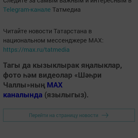
Telegram-канале
Татмедиа
Читайте новости Татарстана в
национальном мессенджере MАХ:
https://max.ru/tatmedia
Тагы да кызыклырак яңалыклар,
фото һәм видеолар «Шәһри
Чаллы»ның
MAX
каналында
(язылыгыз).
Перейти на страницу новости