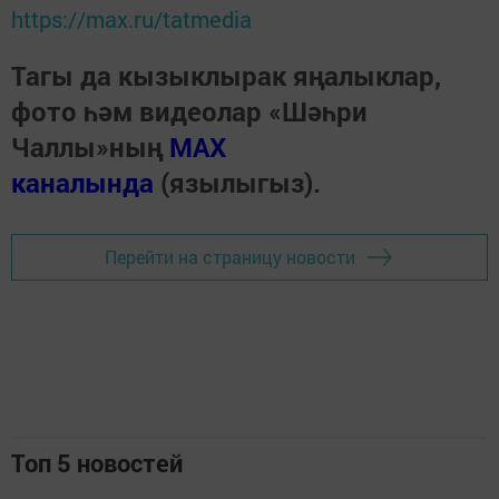
https://max.ru/tatmedia
Тагы да кызыклырак яңалыклар,
фото һәм видеолар «Шәһри
Чаллы»ның
MAX
каналында
(язылыгыз).
Перейти на страницу новости
Топ 5 новостей