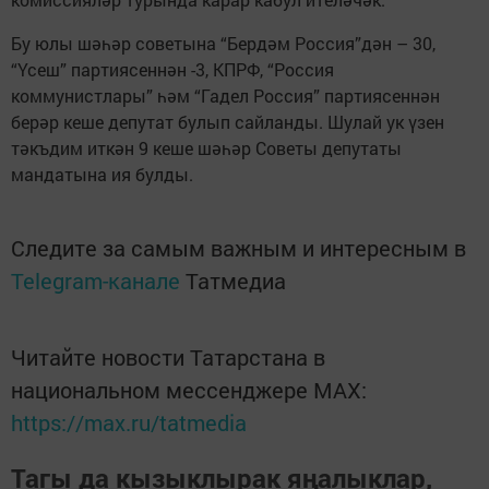
Бу юлы шәһәр советына “Бердәм Россия”дән – 30,
“Үсеш” партиясеннән -3, КПРФ, “Россия
коммунистлары” һәм “Гадел Россия” партиясеннән
берәр кеше депутат булып сайланды. Шулай ук үзен
тәкъдим иткән 9 кеше шәһәр Советы депутаты
мандатына ия булды.
Следите за самым важным и интересным в
Telegram-канале
Татмедиа
Читайте новости Татарстана в
национальном мессенджере MАХ:
https://max.ru/tatmedia
Тагы да кызыклырак яңалыклар,