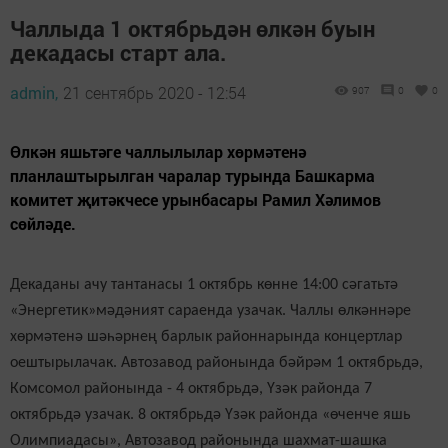
Чаллыда 1 октябрьдән өлкән буын
декадасы старт ала.
admin,
21 сентябрь 2020 - 12:54
907
0
0
Өлкән яшьтәге чаллылылар хөрмәтенә
планлаштырылган чаралар турында Башкарма
комитет җитәкчесе урынбасары Рамил Хәлимов
сөйләде.
Декаданы ачу тантанасы 1 октябрь көнне 14:00 сәгатьтә
«Энергетик»мәдәният сараенда узачак. Чаллы өлкәннәре
хөрмәтенә шәһәрнең барлык районнарында концертлар
оештырылачак. Автозавод районында бәйрәм 1 октябрьдә,
Комсомол районында - 4 октябрьдә, Үзәк районда 7
октябрьдә узачак. 8 октябрьдә Үзәк районда «өченче яшь
Олимпиадасы», Автозавод районында шахмат-шашка