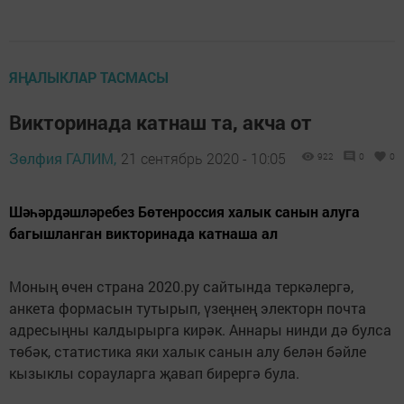
ЯҢАЛЫКЛАР ТАСМАСЫ
Викторинада катнаш та, акча от
Зөлфия ГАЛИМ,
21 сентябрь 2020 - 10:05
922
0
0
Шәһәрдәшләребез Бөтенроссия халык санын алуга
багышланган викторинада катнаша ал
Моның өчен страна 2020.ру сайтында теркәлергә,
анкета формасын тутырып, үзеңнең электорн почта
адресыңны калдырырга кирәк. Аннары нинди дә булса
төбәк, статистика яки халык санын алу белән бәйле
кызыклы сорауларга җавап бирергә була.