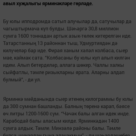
авыл хуҗалыгы ярминәкләре гөрләде.
Бу юлы ипподромда сатып алучылар да, сатучылар да
чагыштырмача күп булды. Шәһәргә 30,8 миллион
сумга 1600 тоннадан артык азык-төлек китерелгән иде.
Татарстанның 13 районнан тыш, Удмуртиядән дә
килүчеләр бар иде. Фирая ханым хәләл колбаса, сыер
мае, каймак сата. “Колбасаны бу юлы күп алып килгән
идем. Алып бетерделәр, аллага шөкер. Чаллы халкы
сыйфатлы, тәмле ризыкларны ярата. Аларны алдап
булмый”, - ди ул.
Ярминкә мәйданында сыер итенең килограммы бу юлы
да 300 сумнан башланды. Балның төренә карап, бәясе
өч литры 1200-1600 сум. “Чәчәк балы алган идек инде.
Карабодай балы аласым килде. Ярминкәдән 1400
сумга алдык. Тәмле. Минзәлә районы балы. Тәмле
булса, шуңардан гына алачакмын”, - ди шәһәрдәшебез