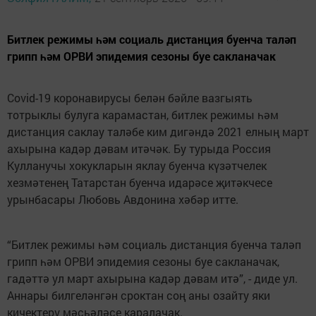
Битлек режимы һәм социаль дистанция буенча таләп
грипп һәм ОРВИ эпидемия сезоны буе сакланачак
Covid-19 коронавирусы белән бәйле вазгыять
тотрыклы булуга карамастан, битлек режимы һәм
дистанция саклау таләбе ким дигәндә 2021 елның март
ахырына кадәр дәвам итәчәк. Бу турыда Россия
Кулланучы хокукларын яклау буенча күзәтчелек
хезмәтенең Татарстан буенча идарәсе җитәкчесе
урынбасары Любовь Авдонина хәбәр итте.
“Битлек режимы һәм социаль дистанция буенча таләп
грипп һәм ОРВИ эпидемия сезоны буе сакланачак,
гадәттә ул март ахырына кадәр дәвам итә”, - диде ул.
Аннары билгеләнгән сроктан соң аны озайту яки
кичектерү мәсьәләсе каралачак.