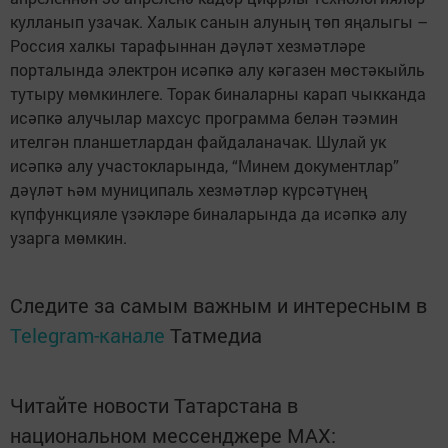
кулланып узачак. Халык санын алуның төп яңалыгы –
Россия халкы тарафыннан дәүләт хезмәтләре
порталында электрон исәпкә алу кәгазен мөстәкыйль
тутыру мөмкинлеге. Торак биналарны карап чыкканда
исәпкә алучылар махсус программа белән тәэмин
ителгән планшетлардан файдаланачак. Шулай ук
исәпкә алу участокларында, “Минем документлар”
дәүләт һәм муниципаль хезмәтләр күрсәтүнең
күпфункцияле үзәкләре биналарында да исәпкә алу
узарга мөмкин.
Следите за самым важным и интересным в
Telegram-канале
Татмедиа
Читайте новости Татарстана в
национальном мессенджере MАХ: