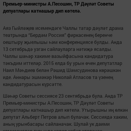
Премьер-министры А.Песошин, ТР Дәүләт Советы
депуатлары катнашыр дип көтелә.
Аяз Гыйләҗев исемендәге Чаллы татар дәүләт драма
театрында “Бердәм Россия” фиркасенең беренче
оештыру җыелышы һәм конференциясе булды. Анда
13 сетябрьдә узган сайлауларга нәтиҗә ясалды.
Чаллы шәһәр хакиме вазыйфасына кандидатура
тәкъдим иттеләр. 2015 елда бу урын өчен депутатлар
Наил Мәһдиев белән Рәшид Шәмсудинова көрәшкән
иде. Аннары эшмәкәр Николай Атласов та үзенең
кандидатурасын күрсәтте.
Шәһәр Советы сессиясе 23 сентябрьдә була. Анда ТР
Премьер-министры А.Песошин, ТР Дәүләт Советы
депуатлары катнашыр дип көтелә. Утырышны иң өлкән
депутат Альберт Петров алып булачак. Сессиядә хаким,
аның урынбасары сайланачак. Шулай ук даими
комиссияләр турында карар кабул ителәчәк.