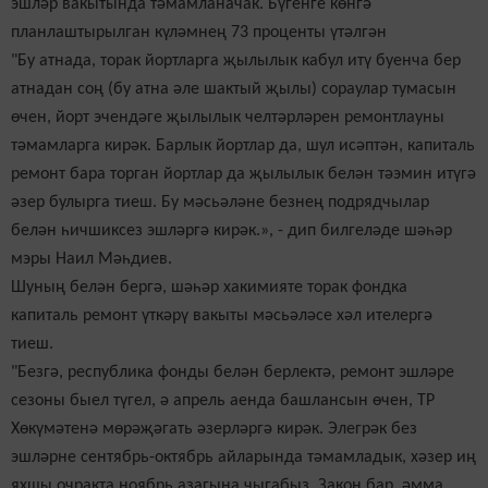
эшләр вакытында тәмамланачак. Бүгенге көнгә
планлаштырылган күләмнең 73 проценты үтәлгән
"Бу атнада, торак йортларга җылылык кабул итү буенча бер
атнадан соң (бу атна әле шактый җылы) сораулар тумасын
өчен, йорт эчендәге җылылык челтәрләрен ремонтлауны
тәмамларга кирәк. Барлык йортлар да, шул исәптән, капиталь
ремонт бара торган йортлар да җылылык белән тәэмин итүгә
әзер булырга тиеш. Бу мәсьәләне безнең подрядчылар
белән һичшиксез эшләргә кирәк.», - дип билгеләде шәһәр
мэры Наил Мәһдиев.
Шуның белән бергә, шәһәр хакимияте торак фондка
капиталь ремонт үткәрү вакыты мәсьәләсе хәл ителергә
тиеш.
"Безгә, республика фонды белән берлектә, ремонт эшләре
сезоны быел түгел, ә апрель аенда башлансын өчен, ТР
Хөкүмәтенә мөрәҗәгать әзерләргә кирәк. Элегрәк без
эшләрне сентябрь-октябрь айларында тәмамладык, хәзер иң
яхшы очракта ноябрь азагына чыгабыз. Закон бар, әмма,