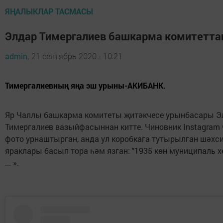
ЯҢАЛЫКЛАР ТАСМАСЫ
Элдар Тимергалиев башкарма комитеттан
admin,
21 сентябрь 2020 - 10:21
Тимергалиевның яңа эш урыны-АКИБАНК.
Яр Чаллы башкарма комитеты җитәкчесе урынбасары Э
Тимергалиев вазыйфасыннан китте. Чиновник Instagram
фото урнаштырган, анда ул коробкага тутырылган шәхси
яраклары басып тора һәм язган: "1935 көн муниципаль х
... ».