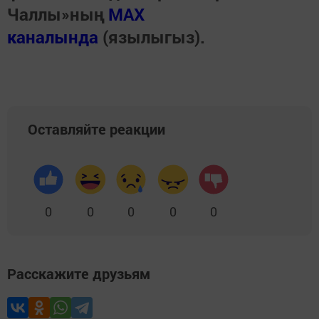
Чаллы»ның
MAX
каналында
(язылыгыз).
Оставляйте реакции
0
0
0
0
0
Расскажите друзьям