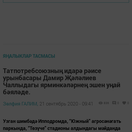
ЯҢАЛЫКЛАР ТАСМАСЫ
Татпотребсоюзның идарә рәисе
урынбасары Дамир Җәләлиев
Чаллыдагы ярминкәләрнең эшен уңай
бәяләде.
Зөлфия ГАЛИМ,
21 сентябрь 2020 - 09:41
836
0
0
Узган шимбәдә Ипподромда, “Южный” агросәнәгать
паркында, “Төзүче” стадионы алдындагы мәйданда