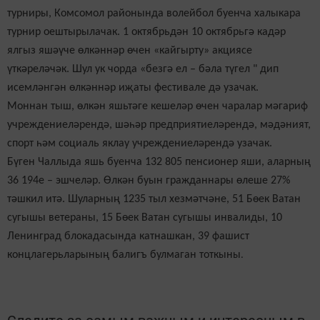
турниры, Комсомол районында волейбол буенча халыкара
турнир оештырылачак. 1 октябрьдән 10 октябрьгә кадәр
ялгыз яшәүче өлкәннәр өчен «кайгырту» акциясе
үткәреләчәк. Шул ук чорда «безгә ел – бәла түгел " дип
исемләнгән өлкәннәр иҗаты фестивале дә узачак.
Моннан тыш, өлкән яшьтәге кешеләр өчен чаралар мәгариф
учреждениеләрендә, шәһәр предприятиеләрендә, мәдәният,
спорт һәм социаль яклау учреждениеләрендә узачак.
Бүген Чаллыда яшь буенча 132 805 пенсионер яши, аларның
36 194е – эшчеләр. Өлкән буын гражданнары өлеше 27%
тәшкил итә. Шуларның 1235 тыл хезмәтчәне, 51 Бөек Ватан
сугышы ветераны, 15 Бөек Ватан сугышы инвалиды, 10
Ленинград блокадасында катнашкан, 39 фашист
концлагерьларының балигъ булмаган тоткыны
.
Следите за самым важным и интересным в