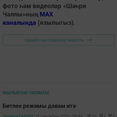
фото һәм видеолар «Шәһри
Чаллы»ның
MAX
каналында
(язылыгыз).
Перейти на страницу новости
ЯҢАЛЫКЛАР ТАСМАСЫ
Битлек режимы дәвам итә
Зөлфия ГАЛИМ,
21 сентябрь 2020 - 09:44
940
0
0