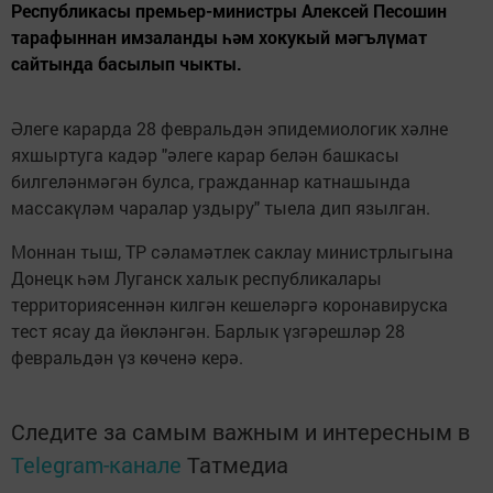
Республикасы премьер-министры Алексей Песошин
тарафыннан имзаланды һәм хокукый мәгълүмат
сайтында басылып чыкты.
Әлеге карарда 28 февральдән эпидемиологик хәлне
яхшыртуга кадәр "әлеге карар белән башкасы
билгеләнмәгән булса, гражданнар катнашында
массакүләм чаралар уздыру" тыела дип язылган.
Моннан тыш, ТР сәламәтлек саклау министрлыгына
Донецк һәм Луганск халык республикалары
территориясеннән килгән кешеләргә коронавируска
тест ясау да йөкләнгән. Барлык үзгәрешләр 28
февральдән үз көченә керә.
Следите за самым важным и интересным в
Telegram-канале
Татмедиа