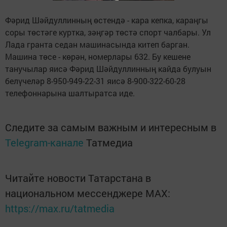
Фәрид Шәйдуллинның өстендә - кара кепка, караңгы
соры төстәге куртка, зәңгәр төстә спорт чалбары. Ул
Лада гранта седан машинасында китеп барган.
Машина төсе - көрән, номерлары 632. Бу кешене
танучылар яисә Фәрид Шәйдуллинның кайда булуын
белүчеләр 8-950-949-22-31 яисә 8-900-322-60-28
телефоннарына шалтыратса иде.
Следите за самым важным и интересным в
Telegram-канале
Татмедиа
Читайте новости Татарстана в
национальном мессенджере MАХ:
https://max.ru/tatmedia