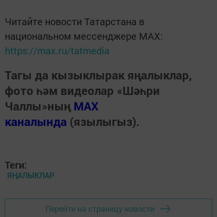
Читайте новости Татарстана в
национальном мессенджере MАХ:
https://max.ru/tatmedia
Тагы да кызыклырак яңалыклар,
фото һәм видеолар «Шәһри
Чаллы»ның
MAX
каналында
(язылыгыз).
Теги:
ЯҢАЛЫКЛАР
Перейти на страницу новости