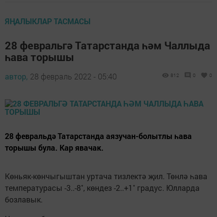
ЯҢАЛЫКЛАР ТАСМАСЫ
28 февральгә Татарстанда һәм Чаллыда
һава торышы
автор,
28 февраль 2022 - 05:40
812
0
0
28 февральдә Татарстанда аязучан-болытлы һава
торышы була. Кар явачак.
Көньяк-көнчыгыштан уртача тизлектә җил. Төнлә һава
температурасы -3..-8˚, көндез -2..+1˚ градус. Юлларда
бозлавык.