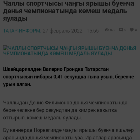
Чаллы спортчысы чаңгы ярышы буенча
дөнья чемпионатында көмеш медаль
яулады
ТАТАР-ИНФОРМ,
27 февраль 2022 - 16:55
873
0
0
Швейцариялдән Валерио Грондка Татарстан
спортчысын нибары 0,41 секундка гына узып, беренче
урын алган.
Чаллыдан Денис Филимонов дөнья чемпионатында
беренчелекне бер секундтан да кимрәк вакытка
оттырып, көмеш медаль яулады.
Бу көннәрдә Норвегиядә чаңгы ярышы буенча яшьләр
арасында дөнья чемпионаты уза. Ир-атлар арасында