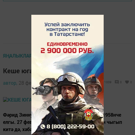
ЯҢАЛЫКЛАР ТАСМАСЫ
Кеше югалган! Ярдәм кирәк!
автор,
28 февраль 2022 - 06:15
1009
0
0
Фәрид Зиннур улы Шәйдуллин югалган. Ул 1958нче
елгы. 27 февраль көнне иртәнге яктан өйдән чыгып
китә дә, хәбәрсез югала.