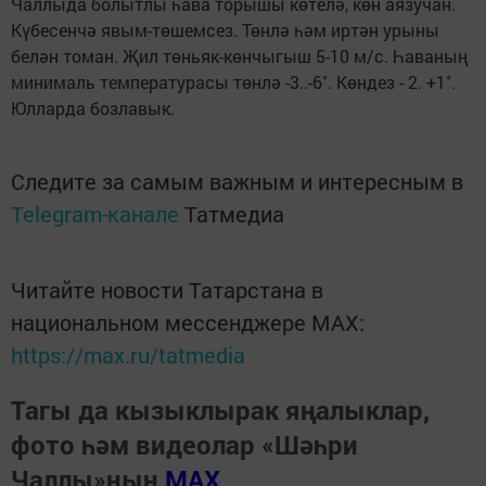
Чаллыда болытлы һава торышы көтелә, көн аязучан.
Күбесенчә явым-төшемсез. Төнлә һәм иртән урыны
белән томан. Җил төньяк-көнчыгыш 5-10 м/с. Һаваның
минималь температурасы төнлә -3..-6˚. Көндез - 2. +1˚.
Юлларда бозлавык.
Следите за самым важным и интересным в
Telegram-канале
Татмедиа
Читайте новости Татарстана в
национальном мессенджере MАХ:
https://max.ru/tatmedia
Тагы да кызыклырак яңалыклар,
фото һәм видеолар «Шәһри
Чаллы»ның
MAX