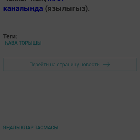
каналында
(язылыгыз).
Теги:
ҺАВА ТОРЫШЫ
Перейти на страницу новости
ЯҢАЛЫКЛАР ТАСМАСЫ