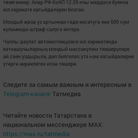
төзегәннәр. Алар РФ КоАП 12.29 нчы маддәсе буенча
юл хәрәкәте кагыйдәләрен бозган.
Мондый җәза үз артыннан гади кисәтүгә яки 500 сум
күләмендә штраф салуга китерә.
Чаллы дәүләт автоинспекциясе юл хәрәкәтендә
катнашучыларның мондый массакүләм тикшерүләре
ай саен уздырыла, дип билгеләп үтә һәм кагыйдәләрне
үтәргә кирәклеген искә төшерә.
Следите за самым важным и интересным в
Telegram-канале
Татмедиа
Читайте новости Татарстана в
национальном мессенджере MАХ:
https://max.ru/tatmedia