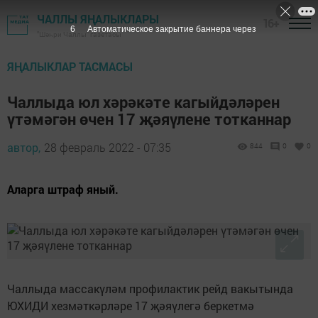
ЧАЛЛЫ ЯҢАЛЫКЛАРЫ
16+
5
Автоматическое закрытие баннера через
"Шәһри Чаллы" газетасы
ЯҢАЛЫКЛАР ТАСМАСЫ
Чаллыда юл хәрәкәте кагыйдәләрен
үтәмәгән өчен 17 җәяүлене тотканнар
автор,
28 февраль 2022 - 07:35
844
0
0
Аларга штраф яный.
Чаллыда массакүләм профилактик рейд вакытында
ЮХИДИ хезмәткәрләре 17 җәяүлегә беркетмә