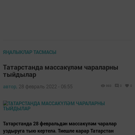
ЯҢАЛЫКЛАР ТАСМАСЫ
Татарстанда массакүләм чараларны
тыйдылар
автор,
28 февраль 2022 - 06:55
993
0
0
Татарстанда 28 февральдән массакүләм чаралар
уздыруга тыю кертелә. Тиешле карар Татарстан