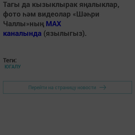
Тагы да кызыклырак яңалыклар,
фото һәм видеолар «Шәһри
Чаллы»ның
MAX
каналында
(язылыгыз).
Теги:
ЮГАЛУ
Перейти на страницу новости