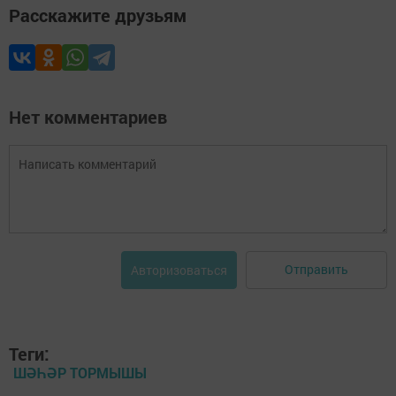
Расскажите друзьям
Нет комментариев
Отправить
Авторизоваться
Теги:
ШӘҺӘР ТОРМЫШЫ