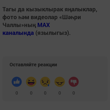
Тагы да кызыклырак яңалыклар,
фото һәм видеолар «Шәһри
Чаллы»ның
MAX
каналында
(язылыгыз).
Оставляйте реакции
0
0
0
0
0