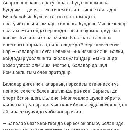
Аларга әни назы, ярату кирәк. Шуңа эшләмәскә
булдым, – ди ул. – Без ирем белән – ишле гаиләдән.
Биш балабыз булгач та, туктап калмадык,
яратуыбызны ятимнәргә бирергә булдык. Мин кешеләр
яратам. Әгәр өйдә бернинди тавыш булмаса, куркып
калам. Тынычлык яратмыйм. Бала-чага тавышы
ишетелеп тормагач, нәрсә инде ул?! Бер кимчелегем
бар – балаларны сүгә белмим. Бик йомшак әни. Бәлки,
кайдадыр усаллык та кирәк булгандыр. Әмма инде
хәзер үзгәрә алмыйм. Мөгаен, балалар да шул
йомшаклыгым өчен яратадыр.
Балалар дигәннән, аларның һәркайсы әти-әнисен үз
һөнәре, сәләте белән шатландыра икән. Барысы да
спорт белән шөгыльләнә. Мазиловлар шулай өйрәтә,
чыныгып үсәләр, ди. Кыш көне бозлы суда коеналар, ел
әйләнәсе мунчада чабыналар икән.
– Балалар безгә кайтканда бер кочак авыру белән иде.