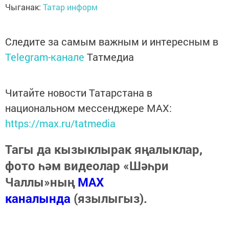
Чыганак:
Татар информ
Следите за самым важным и интересным в
Telegram-канале
Татмедиа
Читайте новости Татарстана в
национальном мессенджере MАХ:
https://max.ru/tatmedia
Тагы да кызыклырак яңалыклар,
фото һәм видеолар «Шәһри
Чаллы»ның
MAX
каналында
(язылыгыз).