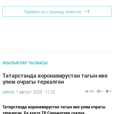
Перейти на страницу новости
ЯҢАЛЫКЛАР ТАСМАСЫ
Татарстанда коронавирустан тагын ике
үлем очрагы теркәлгән
admin,
1 август 2020 - 11:22
605
0
0
Татарстанда коронавирустан тагын ике үлем очрагы
теркәлгән. Бу хакта ТР Сәламәтлек саклау