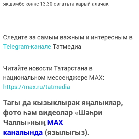
якшәмбе көнне 13.30 сәгатьтә карый алачак.⠀
Следите за самым важным и интересным в
Telegram-канале
Татмедиа
Читайте новости Татарстана в
национальном мессенджере MАХ:
https://max.ru/tatmedia
Тагы да кызыклырак яңалыклар,
фото һәм видеолар «Шәһри
Чаллы»ның
MAX
каналында
(язылыгыз).