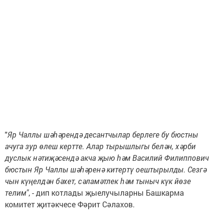
"
Яр Чаллы шәһәрендә десантчылар берлеге бу бюстны
ачуга зур өлеш кертте. Алар тырышлыгы белән, хәрби
дуслык нәтиҗәсендә акча җыю һәм Василий Филиппович
бюстын Яр Чаллы шәһәренә китертү оештырылды. Сезгә
чын күңелдән бәхет, сәламәтлек һәм тыныч күк йөзе
телим"
, - дип котлады җыелучыларны Башкарма
комитет җитәкчесе Фәрит Сәлахов.