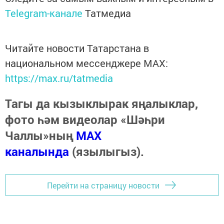
Telegram-канале
Татмедиа
Читайте новости Татарстана в
национальном мессенджере MАХ:
https://max.ru/tatmedia
Тагы да кызыклырак яңалыклар,
фото һәм видеолар «Шәһри
Чаллы»ның
MAX
каналында
(язылыгыз).
Перейти на страницу новости