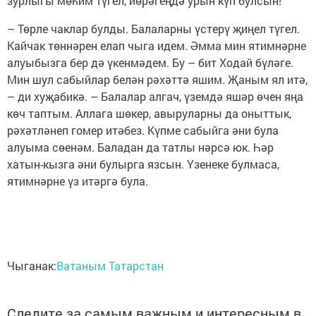
зурлыгы мөһим түгел, йөрәгеңдә урын күп булсын!
– Төрле чаклар булды. Балаларны үстерү җиңел түгел.
Кайчак төннәрен елап чыга идем. Әмма мин ятимнәрне
алуыбызга бер дә үкенмәдем. Бу – бит Ходай бүләге.
Мин шул сабыйлар белән рәхәттә яшим. Җаным ял итә,
– ди хуҗабикә. – Балалар алгач, үземдә яшәр өчен яңа
көч таптым. Аллага шөкер, авыруларны да оныттык,
рәхәтләнеп гомер итәбез. Күпме сабыйга әни була
алуыма сөенәм. Баладан да татлы нәрсә юк. Һәр
хатын-кызга әни булырга язсын. Үзенеке булмаса,
ятимнәрне үз итәргә була.
Чыганак:
Ватаным Татарстан
Следите за самым важным и интересным в