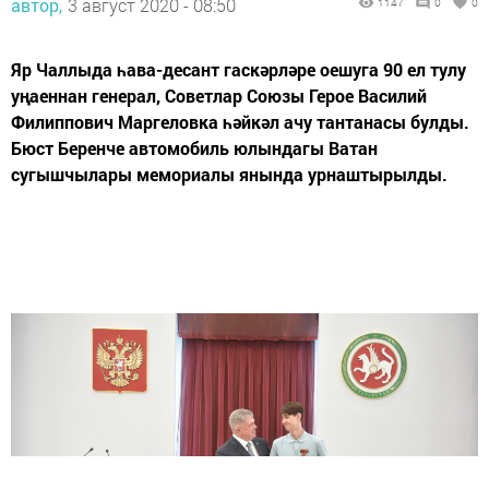
автор,
3 август 2020 - 08:50
1147
0
0
Яр Чаллыда һава-десант гаскәрләре оешуга 90 ел тулу
уңаеннан генерал, Советлар Союзы Герое Василий
Филиппович Маргеловка һәйкәл ачу тантанасы булды.
Бюст Беренче автомобиль юлындагы Ватан
сугышчылары мемориалы янында урнаштырылды.