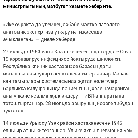
министрлыгының матбугат хезмәте хәбәр итә.
«Ике очракта да үлемнең сәбәбе мәеткә патолого-
анатомик экспертиза үткәрү нәтиҗәсендә
ачыкланган», — диелә хәбәрдә.
27 июльдә 1953 елгы Казан кешесен, яңа төрдәге Covid-
19 коронавирус инфекциясе йоктыруда шикләнеп,
Республика клиник хастаханәсе базасындагы
йогышлы авырулар госпиталенә китергәннәр. Йөрәк-
кан тамырлары системасында җитди өзлегүләр
барлыкка килү фонында пациентның хәле начарайган,
аны үпкәне ясалма җилләндерү — ИВЛ-аппаратына
тоташтырганнар. 28 июльдә авыруның йөрәге тибүдән
туктаган.
14 июльдә Урыссу Үзәк район хастаханәсенә 1945
елны ир-атны китергәннәр. Ул ике яклы пневмония һәм
йөрәк ишемия авыруының кискен формасыннан