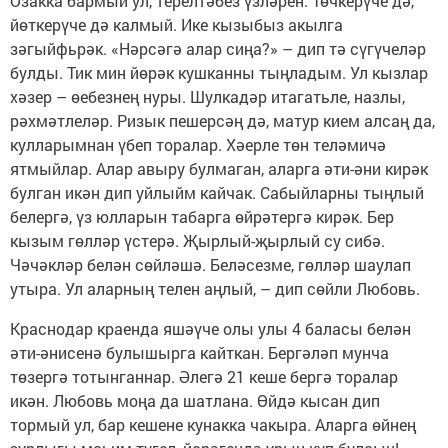
Озакка бармый ул, терелтәбез үзләрен. Төчкерүче дә,
йөткерүче дә калмый. Ике кызыбыз акылга
зәгыйфьрәк. «Нәрсәгә алар сиңа?» – дип тә сүгүчеләр
булды. Тик мин йөрәк кушканны тыңладым. Ул кызлар
хәзер – өебезнең нуры. Шулкадәр итагатьле, назлы,
рәхмәтлеләр. Ризык пешерсәң дә, матур кием алсаң да,
кулларымнан үбеп торалар. Хәерле төн теләмичә
ятмыйлар. Алар авыру булмаган, аларга әти-әни кирәк
булган икән дип уйлыйм кайчак. Сабыйларны тыңлый
белергә, үз юлларын табарга өйрәтергә кирәк. Бер
кызым гөлләр үстерә. Җырлый-җырлый су сибә.
Чәчәкләр белән сөйләшә. Беләсезме, гөлләр шаулап
утыра. Ул аларның телен аңлый, – дип сөйли Любовь.
Краснодар краенда яшәүче олы улы 4 баласы белән
әти-әнисенә булышырга кайткан. Бергәләп мунча
төзергә тотынганнар. Әлегә 21 кеше бергә торалар
икән. Любовь моңа да шатлана. Өйдә кысан дип
тормый ул, бар кешене кунакка чакыра. Аларга өйнең