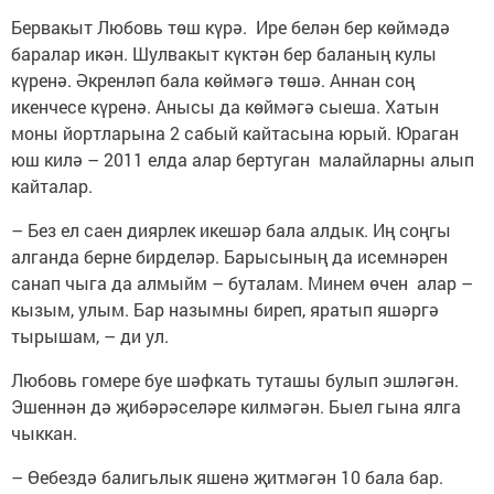
Бервакыт Любовь төш күрә. Ире белән бер көймәдә
баралар икән. Шулвакыт күктән бер баланың кулы
күренә. Әкренләп бала көймәгә төшә. Аннан соң
икенчесе күренә. Анысы да көймәгә сыеша. Хатын
моны йортларына 2 сабый кайтасына юрый. Юраган
юш килә – 2011 елда алар бертуган малайларны алып
кайталар.
– Без ел саен диярлек икешәр бала алдык. Иң соңгы
алганда берне бирделәр. Барысының да исемнәрен
санап чыга да алмыйм – буталам. Минем өчен алар –
кызым, улым. Бар назымны биреп, яратып яшәргә
тырышам, – ди ул.
Любовь гомере буе шәфкать туташы булып эшләгән.
Эшеннән дә җибәрәселәре килмәгән. Быел гына ялга
чыккан.
– Өебездә балигьлык яшенә җитмәгән 10 бала бар.