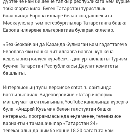
дүртенче һәм бишенче тапкыр республикага һәм күрше
төбәкләргә килә. Бүген Татарстан туристлык
базарында Европа илләре белән көндәшлек итә.
Мәскәүлеләр һәм петербурглылар Татарстанга башка
Европа илләренә альтернатива буларак киләләр. ⠀
⠀
«Без беркайчан да Казанда булмаган һәм гадәттәгечә
Европага яки башка чит илләргә барган күп кенә
кешеләрнең килүен күрәбез», - дип уртаклашты Туризм
буенча Татарстан Республикасы Дәүләт комитеты
башлыгы. ⠀
⠀
Интервьюның тулы версиясе sntat.ru сайтында
бастырылачак. Видеоверсияне «Татар-информ»
мәгълүмат агентлыгының YouTube каналында күрергә
була. «Андрей Кузьмин белән галстуктан башка
интервью» программасында әңгәмәнең телевизион
вариантын тамашачылар «Татарстан 24»
телеканалында шимбә көнне 18.30 сәгатьтә һәм