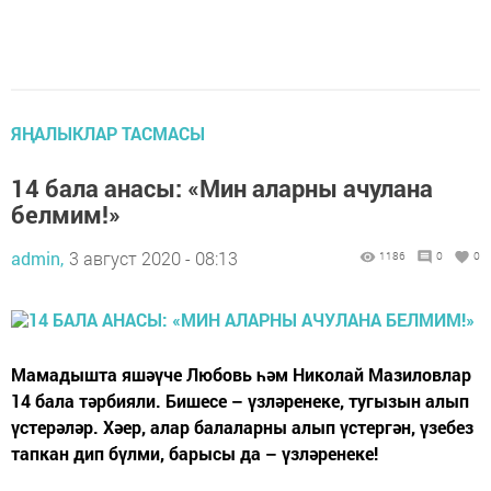
ЯҢАЛЫКЛАР ТАСМАСЫ
14 бала анасы: «Мин аларны ачулана
белмим!»
admin,
3 август 2020 - 08:13
1186
0
0
Мамадышта яшәүче Любовь һәм Николай Мазиловлар
14 бала тәрбияли. Бишесе – үзләренеке, тугызын алып
үстерәләр. Хәер, алар балаларны алып үстергән, үзебез
тапкан дип бүлми, барысы да – үзләренеке!