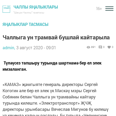
ЧАЛЛЫ ЯҢАЛЫКЛАРЫ
16+
"Шәһри Чаллы" газетасы
ЯҢАЛЫКЛАР ТАСМАСЫ
Чаллыга ун трамвай бушлай кайтарыла
admin,
3 август 2020 - 09:01
891
0
0
Түләүсез тапшыру турында шартнамә бер ел элек
имзаланган.
«КАМАЗ» җәмгыяте генераль директоры Сергей
Когогин әле бер ел элек үк Мәскәү мэры Сергей
Собянин белән Чаллыга ун трамвайны кайтару
турында килеште. «Электротранспорт» ҖЧҖ
директоры урынбасары Вячеслав Мигунов бу килешү
үз көчендә калуын раслады. Бу турыда «Челнинские