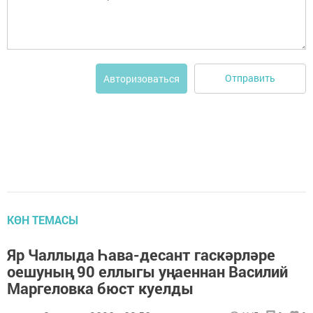
Отправить
Авторизоваться
КӨН ТЕМАСЫ
Яр Чаллыда Һава-десант гаскәрләре
оешуның 90 еллыгы уңаеннан Василий
Маргеловка бюст куелды