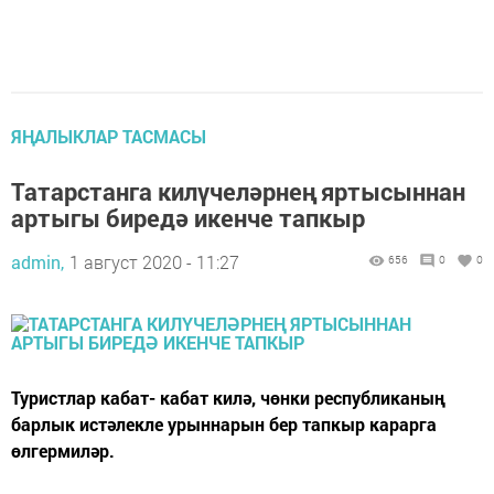
ЯҢАЛЫКЛАР ТАСМАСЫ
Татарстанга килүчеләрнең яртысыннан
артыгы биредә икенче тапкыр
admin,
1 август 2020 - 11:27
656
0
0
Туристлар кабат- кабат килә, чөнки республиканың
барлык истәлекле урыннарын бер тапкыр карарга
өлгермиләр.