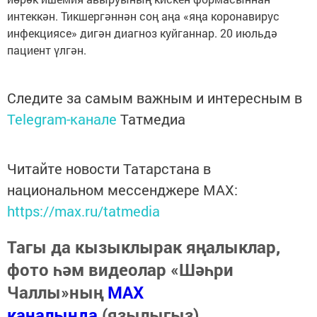
интеккән. Тикшергәннән соң аңа «яңа коронавирус
инфекциясе» дигән диагноз куйганнар. 20 июльдә
пациент үлгән.
Следите за самым важным и интересным в
Telegram-канале
Татмедиа
Читайте новости Татарстана в
национальном мессенджере MАХ:
https://max.ru/tatmedia
Тагы да кызыклырак яңалыклар,
фото һәм видеолар «Шәһри
Чаллы»ның
MAX
каналында
(язылыгыз).