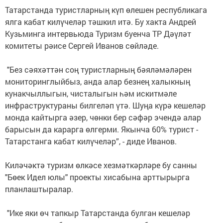
Татарстанда туристларның күп өлешен республикага
ялга кабат килүчеләр тәшкил итә. Бу хакта Андрей
Кузьминга интервьюда Туризм буенча ТР Дәүләт
комитеты рәисе Сергей Иванов сөйләде.⠀
⠀
"Без сәяхәттән соң туристларның бәяләмәләрен
мониторинглыйбыз, анда алар безнең халыкның
кунакчыллыгын, чисталыгын һәм искитмәле
инфраструктураны билгеләп үтә. Шуңа күрә кешеләр
монда кайтырга әзер, чөнки бер сәфәр эчендә алар
барысын да карарга өлгерми. Якынча 60% турист -
Татарстанга кабат килүчеләр”, - диде Иванов. ⠀
⠀
Киләчәктә туризм өлкәсе хезмәткәрләре бу санны
"Бөек Идел юлы" проекты хисабына арттырырга
планлаштыралар.⠀
⠀
"Ике яки өч тапкыр Татарстанда булган кешеләр