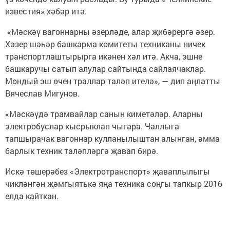
известия» хәбәр итә.
«Мәскәү вагоннарны әзерләде, алар җибәрергә әзер.
Хәзер шәһәр башкарма комитеты техниканы ничек
транспортлаштырырга икәнен хәл итә. Акча, эшне
башкаручы сатып алулар сайтында сайлаячаклар.
Мондый эш өчен траллар таләп ителә», — дип аңлатты
Вячеслав Мигунов.
«Мәскәүдә трамвайлар санын киметәләр. Аларны
электробуслар кысрыклап чыгара. Чаллыга
тапшырачак вагоннар кулланылыштан алынган, әмма
барлык техник таләпләргә җавап бирә.
Искә төшерәбез «Электротранспорт» җаваплылыгы
чикләнгән җәмгыятькә яңа техника соңгы тапкыр 2016
елда кайткан.