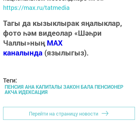
https://max.ru/tatmedia
Тагы да кызыклырак яңалыклар,
фото һәм видеолар «Шәһри
Чаллы»ның
MAX
каналында
(язылыгыз).
Теги:
ПЕНСИЯ АНА КАПИТАЛЫ ЗАКОН БАЛА ПЕНСИОНЕР
АКЧА ИДЕКСАЦИЯ
Перейти на страницу новости