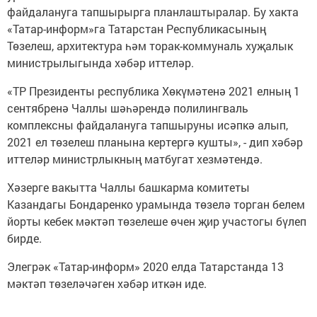
файдалануга тапшырырга планлаштыралар. Бу хакта
«Татар-информ»га Татарстан Республикасының
Төзелеш, архитектура һәм торак-коммуналь хуҗалык
министрылыгында хәбәр иттеләр.
«ТР Президенты республика Хөкүмәтенә 2021 елның 1
сентябренә Чаллы шәһәрендә полилингваль
комплексны файдалануга тапшыруны исәпкә алып,
2021 ел төзелеш планына кертергә кушты», - дип хәбәр
иттеләр министрлыкның матбугат хезмәтендә.
Хәзерге вакытта Чаллы башкарма комитеты
Казандагы Бондаренко урамында төзелә торган белем
йорты кебек мәктәп төзелеше өчен җир участогы бүлеп
бирде.
Элегрәк «Татар-информ» 2020 елда Татарстанда 13
мәктәп төзеләчәген хәбәр иткән иде.