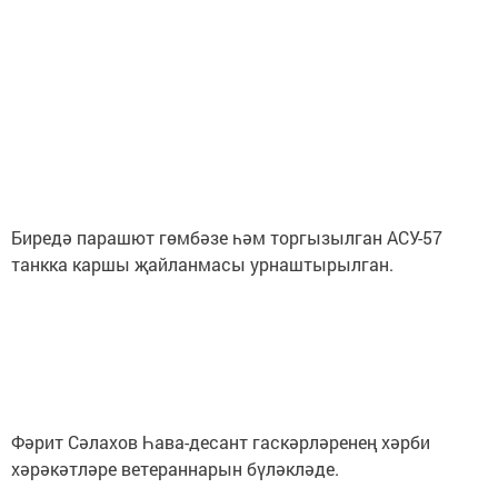
Биредә парашют гөмбәзе һәм торгызылган АСУ-57
танкка каршы җайланмасы урнаштырылган.
Фәрит Сәлахов Һава-десант гаскәрләренең хәрби
хәрәкәтләре ветераннарын бүләкләде.