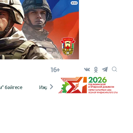
16+
" бәйгесе
Иҗат
Реклама
Онлайн язы