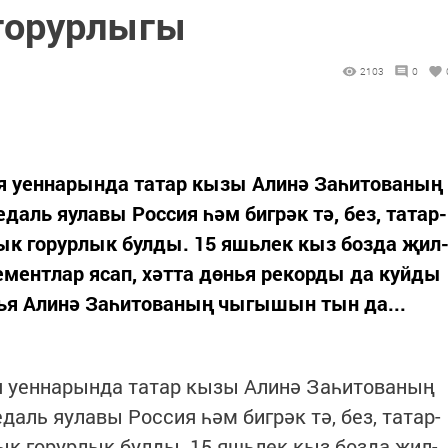
 горурлыгы
2103
0
 уен­на­рын­да та­тар кы­зы Али­нә За­һи­то­ва­ның
е­даль яу­ла­вы Рос­сия һәм биг­рәк тә, без, та­тар­
­лык го­рур­лык бул­ды. 15 яшь­лек кыз боз­да җил
­мент­лар ясап, хәт­та дөнья ре­кор­ды да куй­ды
ья Али­нә За­һи­то­ва­ның чы­гы­шын тын да...
 уен­на­рын­да та­тар кы­зы Али­нә За­һи­то­ва­ның
­даль яу­ла­вы Рос­сия һәм биг­рәк тә, без, та­тар­
лык го­рур­лык бул­ды. 15 яшь­лек кыз боз­да җил­