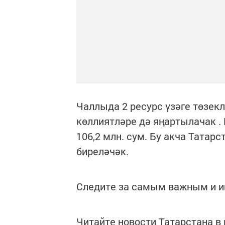
Чаллыда 2 ресурс үзәге төзек
көллиятләре дә яңартылачак 
106,2 млн. сум. Бу акча Тата
биреләчәк.
Следите за самым важным и 
Читайте новости Татарстана 