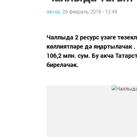
автор,
26 февраль 2018 - 12:49
Чаллыда 2 ресурс үзәге төзек
көллиятләре дә яңартылачак 
106,2 млн. сум. Бу акча Тата
биреләчәк.