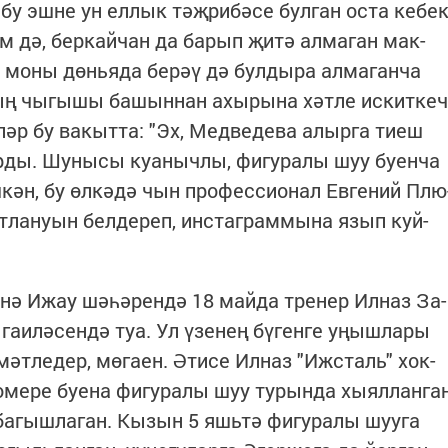
у эш­не ун ел­лык тәҗ­ри­бә­се бул­ган ос­та ке­бе
ем дә, бер­кай­чан да ба­рып җи­тә ал­ма­ган мак­
 мо­ны дөнь­я­да бе­рәү дә бул­ды­ра ал­ма­ган­ча
ң чы­гы­шы ба­шын­нан ахы­ры­на хәт­ле ис­кит­кеч
е­ләр бу ва­кыт­та: "Эх, Мед­ве­де­ва алыр­га ти­еш
­ды. Шу­ны­сы ку­а­ныч­лы, фи­гу­ра­лы шуу бу­ен­ча
кән, бу өл­кә­дә чын про­фес­си­о­нал Ев­ге­ний Плю
­ла­ну­ын бел­де­реп, ин­с­таг­рам­мы­на язып куй­
­нә Ижау шә­һә­рен­дә 18 май­да тре­нер Ил­наз За­
га­и­лә­сен­дә туа. Ул үзе­нең бү­ген­ге уңыш­ла­ры
­мәт­ле­дер, мө­га­ен. Әти­се Ил­наз "Ижс­таль" хок­
­ме­ре бу­е­на фи­гу­ра­лы шуу ту­рын­да хы­ял­лан­га
­гыш­ла­ган. Кы­зын 5 яшь­тә фи­гу­ра­лы шуу­га