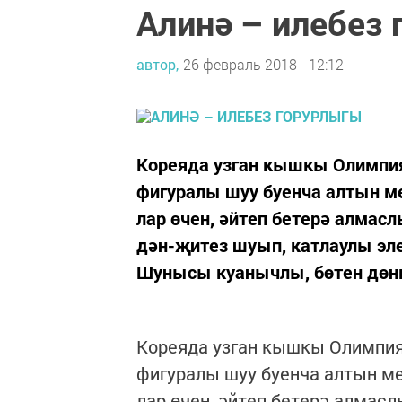
Алинә – илебез
автор,
26 февраль 2018 - 12:12
Ко­ре­я­да уз­ган кыш­кы Олим­пия
фи­гу­ра­лы шуу бу­ен­ча ал­тын м
лар өчен, әй­теп бе­те­рә ал­мас
дән-җи­тез шу­ып, кат­лау­лы эле
Шу­ны­сы ку­а­ныч­лы, бө­тен дөн
Ко­ре­я­да уз­ган кыш­кы Олим­пия
фи­гу­ра­лы шуу бу­ен­ча ал­тын ме
лар өчен, әй­теп бе­те­рә ал­мас­