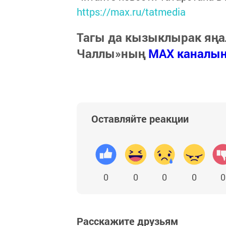
https://max.ru/tatmedia
Тагы да кызыклырак яңа
Чаллы»ның
MAX каналы
Оставляйте реакции
0
0
0
0
0
Расскажите друзьям