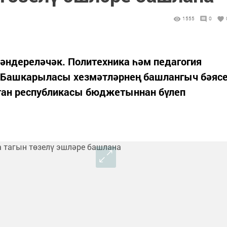
1555
0
ләндереләчәк. Политехника һәм педагогия
. Башкарыласы хезмәтләрнең башлангыч бәяс
рстан республикасы бюджетыннан бүлеп