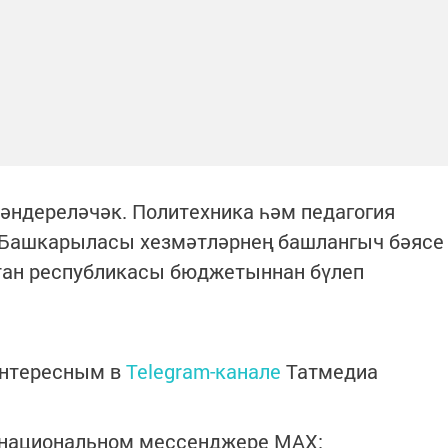
ләндереләчәк. Политехника һәм педагогия
. Башкарыласы хезмәтләрнең башлангыч бәясе
рстан республикасы бюджетыннан бүлеп
интересным в
Telegram-канале
Татмедиа
в национальном мессенджере MАХ: