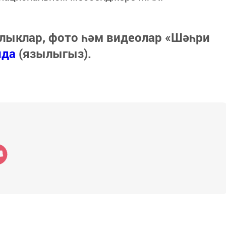
лыклар, фото һәм видеолар «Шәһри
нда
(язылыгыз).