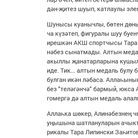
дән-җи­тез шу­ып, кат­лау­лы эле
Шу­ны­сы ку­а­ныч­лы, бө­тен дөн
ча кү­зә­теп, фи­гу­ра­лы шуу бу­е
иреш­кән АКШ спорт­чы­сы Та­ра Л
нә­без сы­нат­ма­ды. Ал­тын ме­да
акыл­лы җа­на­тар­ла­ры­на ку­шы­
иде. Тик... ал­тын ме­даль бу­лу
бул­ган икән лә­ба­са. Ал­ла­һы­н
без "те­лә­гән­чә" бар­мый, юк­са
го­мер­гә дә ал­тын ме­даль алал
Ал­лаһ­ка шө­кер, Али­нә­без­нең
уңы­шы­на шат­ла­ну­ла­рын ачык­
ри­ка­лы Та­ра Ли­пинс­ки За­һи­то­