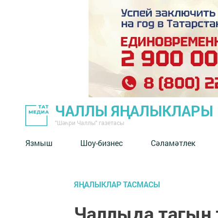
ЧАЛЛЫ ЯҢАЛЫКЛАРЫ
"Шәһри Чаллы" газетасы
Язмыш
Шоу-бизнес
Сәламәтлек
ЯҢАЛЫКЛАР ТАСМАСЫ
Чаллыда тагын 