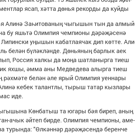
­мент­лар ясап, хәт­та дөнья ре­кор­ды да куй­ды
ья Али­нә За­һи­то­ва­ның чы­гы­шын тын да ал­мый
н­ча бу яшь­тә Олим­пия чем­пи­о­ны дә­рә­җә­се­нә
и­пинс­ки уңы­шын ка­бат­ла­я­чак дип көт­те. Али
ль бе­лән бү­ләк­лән­де. Дөнь­я­ның бар­лык аек
лып, Рос­сия хал­кы да мо­ңа шат­ла­ныр­га ти­еш
 бик ях­шы, әм­ма аны Мед­ве­де­ва алыр­га ти­еш
ың рәх­мә­те бе­лән әле ярый Олим­пия уен­на­ры
 Али­нә ке­бек та­лант­лы, ты­рыш та­тар кыз­ла­ры
­мас иде.
 чы­гы­шы­на Көн­ба­тыш та юга­ры бәя би­реп, аның
тан-ачык әй­теп бир­де. Олим­пия чем­пи­о­ны, аме­
ва ту­рын­да: "Өл­кән­нәр дә­рә­җә­сен­дә бе­рен­че