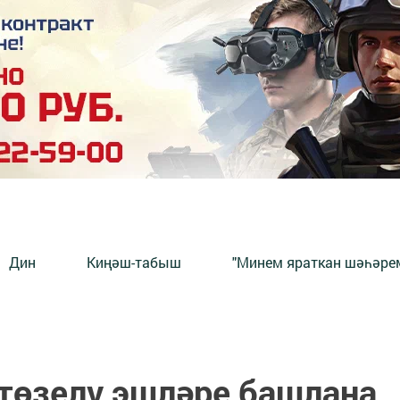
Дин
Киңәш-табыш
"Минем яраткан шәһәрем
төзелү эшләре башлана