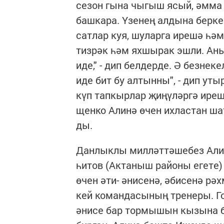
се­зон гы­на чы­гыш ясый, әм­ма б
баш­ка­ра. Үзе­нең ал­ды­на бер­к
сат­лар куя, шу­лар­га ире­шә һәм
тиз­рәк һәм ях­шы­рак эш­ли. Аны
иде," - дип бел­дер­де. Ә без­не­к
иде бит бу ал­тын­ны", - дип утыр
күп тап­кыр­лар җи­ңү­ләр­гә иреш­
щен­ко Али­нә өчен их­лас­тан шат
ды.
Дан­лык­лы мил­ләт­тә­ше­без Али
һи­тов (Ак­та­ныш ра­йо­ны еге­те) 
өчен әти- әни­се­нә, әби­се­нә рәх
кей ко­ман­да­сы­ның тре­не­ры. Го
әни­се бар тор­мы­шын кы­зы­на ба