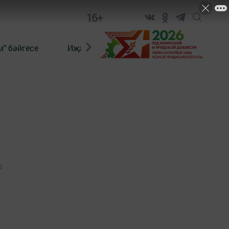
16+
" бәйгесе
Иҗат
Реклама
Онлайн язы
0