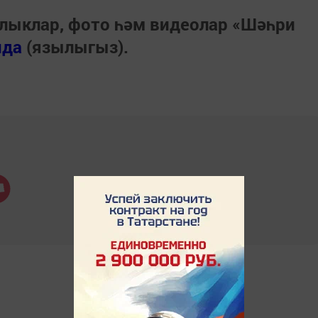
лыклар, фото һәм видеолар «Шәһри
нда
(язылыгыз).