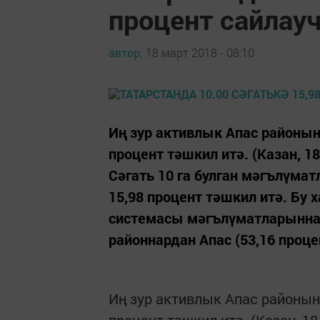
процент сайлау
автор,
18 март 2018 - 08:10
Иң зур активлык Апас районын
процент тәшкил итә. (Казан, 18
Сәгать 10 га булган мәгълүма
15,98 процент тәшкил итә. Бу
системасы мәгълүматларыннан
районнардан Апас (53,16 процен
Иң зур активлык Апас районын
процент тәшкил итә. (Казан, 18