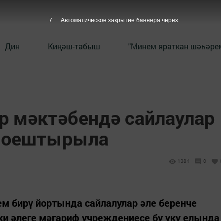
6
Автоматическое закрытие баннера через
Дин
Киңәш-табыш
"Минем яраткан шәһәрем
р мәктәбендә сайлаулар
р оештырыла
1384
0
ем бирү йортында сайлалулар әле беренче
и әлеге мәгариф учреждениесе бу уку елында