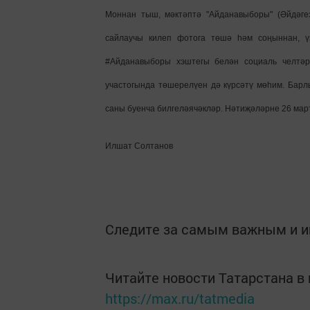
Моннан тыш, мәктәптә "Айданавыборы" (Әйдәге
сайлаучы килеп фотога төшә һәм соңыннан, үз
#Айданавыборы хэштегы белән социаль челтәр
участогында төшерелүен дә күрсәтү мөһим. Бар
саны буенча билгеләячәкләр. Нәтиҗәләрне 26 март
Илшат Солтанов
Следите за самым важным и 
Читайте новости Татарстана 
https://max.ru/tatmedia