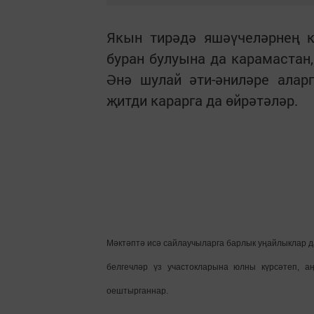
Якын тирәдә яшәүчеләрнең к
буран булуына да карамастан,
Әнә шулай әти-әниләре алар
җитди карарга да өйрәтәләр.
Мәктәптә исә сайлаучыларга барлык уңайлыклар да
белгечләр үз участокларына юлны күрсәтеп, а
оештырганнар.