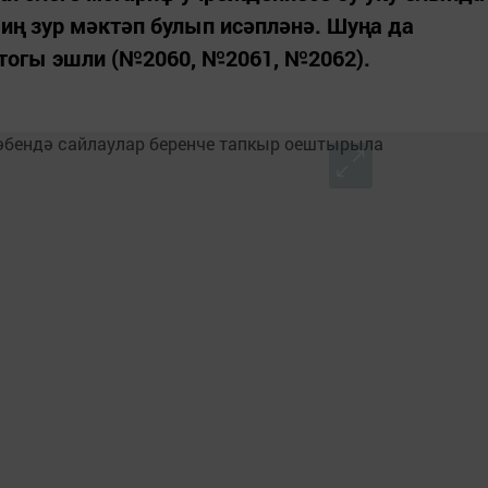
ң зур мәктәп булып исәпләнә. Шуңа да
стогы эшли (№2060, №2061, №2062).