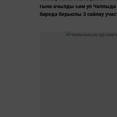
гына ачылды һәм ул Чаллыда и
биредә берьюлы 3 сайлау уча