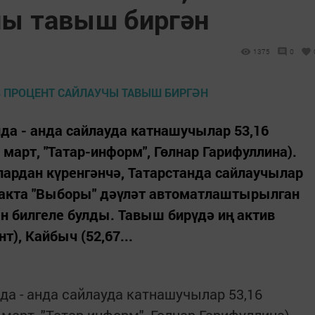
чы тавыш биргән
1375
0
да - анда сайлауда катнашучылар 53,16
 март, "Татар-информ", Гөлнар Гарифуллина).
тлардан күренгәнчә, Татарстанда сайлаучылар
 хакта "Выборы" дәүләт автоматлаштырылган
 билгеле булды. Тавыш бирүдә иң актив
т), Кайбыч (52,67...
да - анда сайлауда катнашучылар 53,16
 март, "Татар-информ", Гөлнар Гарифуллина).