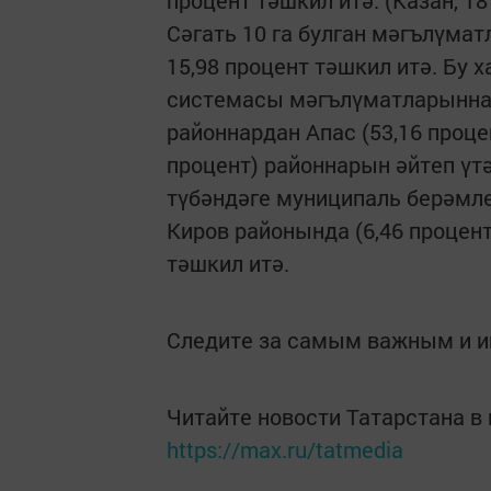
Сәгать 10 га булган мәгълүма
15,98 процент тәшкил итә. Бу
системасы мәгълүматларыннан
районнардан Апас (53,16 процен
процент) районнарын әйтеп үтә
түбәндәге муниципаль берәмле
Киров районында (6,46 процент
тәшкил итә.
Следите за самым важным и 
Читайте новости Татарстана 
https://max.ru/tatmedia