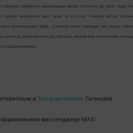
з сайлауга) марафоны кысаларында махсус фотозона да эшли. Анда һә
 сурәтен интернетка куеп, бүләк тә ота ала. Төгәлрәк әйтсәк, фотон
ләргә урнаштырырга кирәк. Сурәтнең кайсы шәһәрдә һәм нинди сайла
лык эшләр дә айданавыборы.рф сайтында чыгачак һәм җиңүчеләрне лайкла
та игълан итәчәкләр.
интересным в
Telegram-канале
Татмедиа
в национальном мессенджере MАХ: