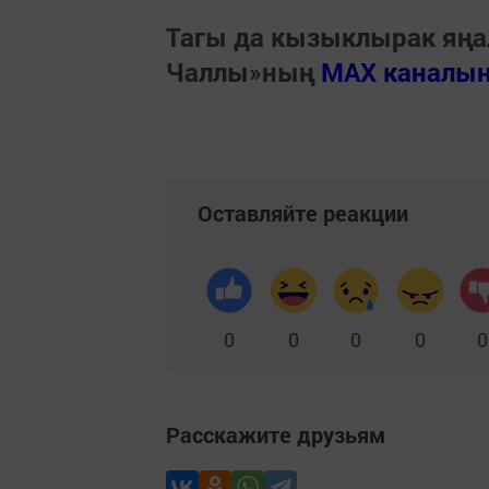
Тагы да кызыклырак яңа
Чаллы»ның
MAX каналы
Оставляйте реакции
0
0
0
0
0
Расскажите друзьям