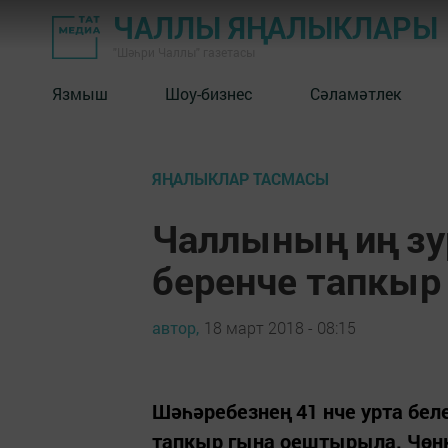
ЧАЛЛЫ ЯҢАЛЫКЛАРЫ
"Шәһри Чаллы" газетасы
Язмыш
Шоу-бизнес
Сәламәтлек
ЯҢАЛЫКЛАР ТАСМАСЫ
Чаллының иң зу
беренче тапкы
автор,
18 март 2018 - 08:15
Шәһәребезнең 41 нче урта бел
тапкыр гына оештырыла. Чөнк