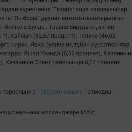
тлардан күренгәнчә, Татарстанда сайлаучылар
 хакта "Выборы" дәүләт автоматлаштырылган
 билгеле булды. Тавыш бирүдә иң актив
т), Кайбыч (52,67 процент), Теләче (46,02
ргә кирәк. Явка буенча иң түбән күрсәткечләр
кләрдә: Яшел Үзәндә (6,52 процент), Казанның
), Казанның Совет районында 6,04 процент
интересным в
Telegram-канале
Татмедиа
в национальном мессенджере MАХ: