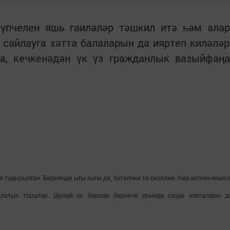
үпчелен яшь гаиләләр тәшкил итә һәм алар
 сайлауга хәтта балаларын да ияртеп киләләр
га, кечкенәдән үк үз гражданлык вазыйфаңа
 тудырылган. Бернинди ыгы-зыгы да, буталчык та сизелми. Һәр килгән кешег
ңлатып торалар. Шулай ук, биредә берничә урында сәүдә нокталары д