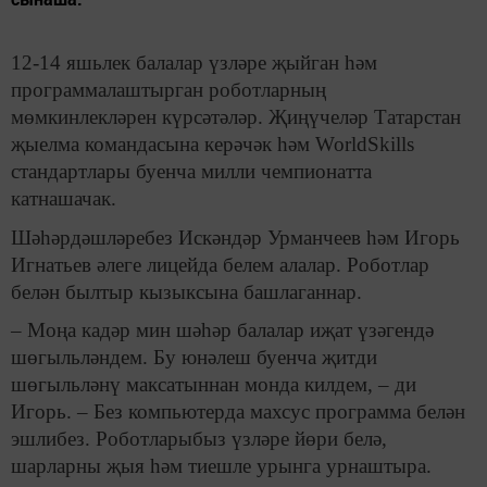
12-14 яшьлек балалар үзләре җыйган һәм
программалаштырган роботларның
мөмкинлекләрен күрсәтәләр. Җиңүчеләр Татарстан
җыелма командасына керәчәк һәм WorldSkills
стандартлары буенча милли чемпионатта
катнашачак.
Шәһәрдәшләребез Искәндәр Урманчеев һәм Игорь
Игнатьев әлеге лицейда белем алалар. Роботлар
белән былтыр кызыксына башлаганнар.
– Моңа кадәр мин шәһәр балалар иҗат үзәгендә
шөгыльләндем. Бу юнәлеш буенча җитди
шөгыльләнү максатыннан монда килдем, – ди
Игорь. – Без компьютерда махсус программа белән
эшлибез. Роботларыбыз үзләре йөри белә,
шарларны җыя һәм тиешле урынга урнаштыра.