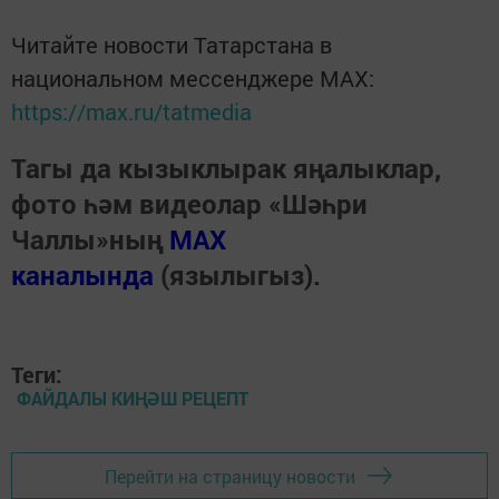
Читайте новости Татарстана в
национальном мессенджере MАХ:
https://max.ru/tatmedia
Тагы да кызыклырак яңалыклар,
фото һәм видеолар «Шәһри
Чаллы»ның
MAX
каналында
(язылыгыз).
Теги:
ФАЙДАЛЫ КИҢӘШ РЕЦЕПТ
Перейти на страницу новости