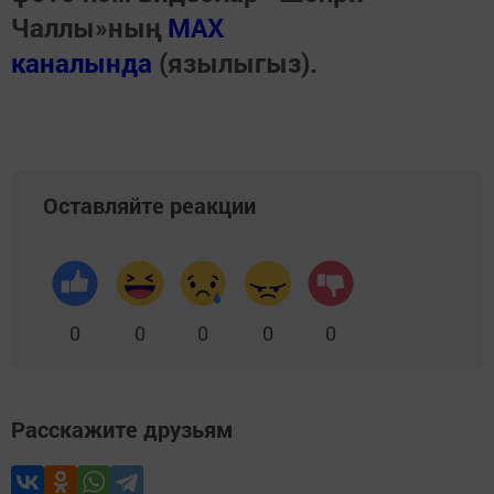
Чаллы»ның
MAX
каналында
(язылыгыз).
Оставляйте реакции
0
0
0
0
0
Расскажите друзьям