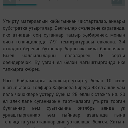
Утырту материалын кабыгыннан чистарталар, аннары
субстратка утырталар. Белгечләр сүзләренә караганда,
ике атнадан соң суганнар тамыр җибәрәчәк, моның
өчен теплицаларда 7-9° температурасы саклана. 3-4
атнадан беренче бутоннар барлыкка килә башлаячак.
Быел чаллылыларны лаләләрнең 15 сорты
сөендерәчәк. Бу узган ел белән чагыштырганда ике
тапкырга күбрәк.
Язгы бәйрәмнәргә чәчәкләр утырту белән 10 кеше
шөгыльләнә. Гөлфирә Хафизова биредә 43 ел эшли һәм
лалә чәчәкләре үстерү буенча 25 еллык стажга ия. 20
ел элек лалә суганнарын тартмаларга утырта торган
булганнар һәм суыткычка октябрь аенда ук
урнаштырганнар һәм гыйнвар азагында гына
теплицага утыртканнар дип уртаклаша белгеч. Хатын-