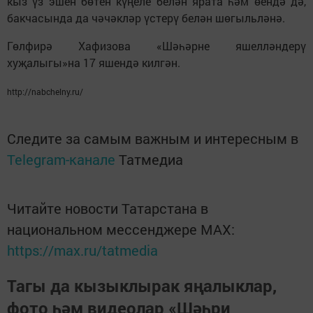
кыз үз эшен бөтен күңеле белән ярата һәм өендә дә,
бакчасында да чәчәкләр үстерү белән шөгыльләнә.
Гөлфирә Хафизова «Шәһәрне яшелләндерү
хуҗалыгы»на 17 яшендә килгән.
http://nabchelny.ru/
Следите за самым важным и интересным в
Telegram-канале
Татмедиа
Читайте новости Татарстана в
национальном мессенджере MАХ:
https://max.ru/tatmedia
Тагы да кызыклырак яңалыклар,
фото һәм видеолар «Шәһри