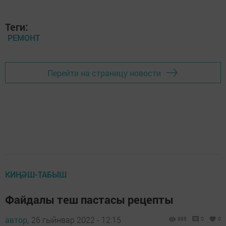
Теги:
РЕМОНТ
Перейти на страницу новости
КИҢӘШ-ТАБЫШ
Файдалы теш пастасы рецепты
автор,
26 гыйнвар 2022 - 12:15
988
0
0