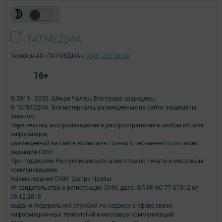
Телефон АО «ТАТМЕДИА»:
(843) 222 09 84
16+
© 2011 - 2026. Шәһри Чаллы. Все права защищены.
© ТАТМЕДИА. Все материалы, размещенные на сайте, защищены
законом.
Перепечатка, воспроизведение и распространение в любом объеме
информации,
размещенной на сайте, возможна только с письменного согласия
редакций СМИ.
При поддержке Республиканского агентства по печати и массовым
коммуникациям.
Наименование СМИ: Шəhри Чаллы
№ свидетельства о регистрации СМИ, дата: ЭЛ № ФС 77-67912 от
06.12.2016
выдано Федеральной службой по надзору в сфере связи,
информационных технологий и массовых коммуникаций