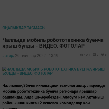
ЯҢАЛЫКЛАР ТАСМАСЫ
Чаллыда мобиль робототехника буенча
ярыш булды - ВИДЕО, ФОТОЛАР
автор,
26 гыйнвар 2022 - 13:19
1011
0
0
Чаллының 36нчы инновацион технологияләр лицеенда
мобиль робототехника буенча регионара ярышлар
башланды. Анда шәһәребездән, Алабуга һәм Актаныш
районыннан килгән 2 кешелек командалар көч
сынаша.