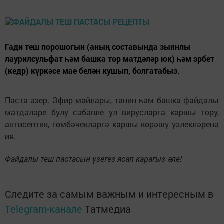
Гади теш порошогын (аның составында зыянлы
лаурилсульфат һәм башка төр матдәләр юк) һәм эрбет
(кедр) күркәсе мае белән кушып, болгатабыз.
Паста әзер. Эфир майлары, танин һәм башка файдалы
матдәләре булу сәбәпле ул вирусларга каршы тору,
антисептик, гөмбәчекләргә каршы көрәшү үзлекләренә
ия.
Файдалы теш пастасын үзегез ясап карагыз әле!
Следите за самым важным и интересным в
Telegram-канале
Татмедиа