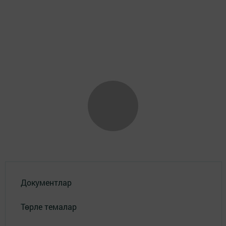
Документлар
Төрле темалар