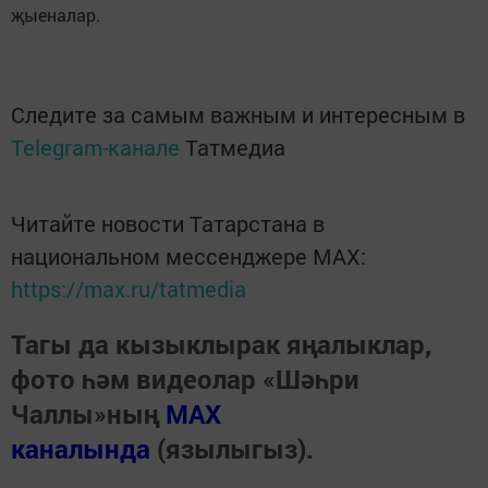
җыеналар.
Следите за самым важным и интересным в
Telegram-канале
Татмедиа
Читайте новости Татарстана в
национальном мессенджере MАХ:
https://max.ru/tatmedia
Тагы да кызыклырак яңалыклар,
фото һәм видеолар «Шәһри
Чаллы»ның
MAX
каналында
(язылыгыз).