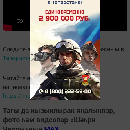
Следите за самым важным и интересным в
Telegram-канале
Татмедиа
Читайте новости Татарстана в
национальном мессенджере MАХ:
https://max.ru/tatmedia
Тагы да кызыклырак яңалыклар,
фото һәм видеолар «Шәһри
Чаллы»ның
MAX