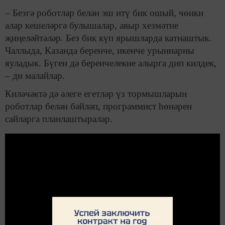
– Безгә роботлар белән эш итү бик ошый, чөнки
алар кешеләргә булышалар, авыр хезмәтне
җиңеләйтәләр. Без бик күп ярышларда катнаштык.
Чаллыда, Казанда беренче, икенче урыннарны
яуладык. Бүген дә беренчелекне алырга дип килдек,
– ди малайлар.
Киләчәктә дә әлеге егетләр үз тормышларын
роботлар белән бәйләп, программист һөнәрен
сайларга планлаштыралар.