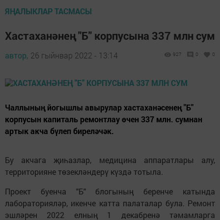
ЯҢАЛЫКЛАР ТАСМАСЫ
Хастаханәнең "Б" корпусына 337 млн сум
автор,
26 гыйнвар 2022 - 13:14
927
0
0
Чаллының йогышлы авырулар хастаханәсенең "Б"
корпусын капиталь ремонтлау өчен 337 млн. сумнан
артык акча бүлеп биреләчәк.
Бу акчага җиһазлар, медицина аппаратлары алу,
территорияне төзекләндерү күздә тотыла.
Проект буенча "Б" блогының беренче катында
лабораторияләр, икенче катта палаталар була. Ремонт
эшләрен 2022 елның 1 декабренә тәмамларга