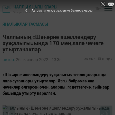
ЧАЛЛЫ ЯҢАЛЫКЛАРЫ
16+
6
Автоматическое закрытие баннера через
"Шәһри Чаллы" газетасы
ЯҢАЛЫКЛАР ТАСМАСЫ
Чаллының «Шәһәрне яшелләндерү
хуҗалыгы»ында 170 мең лалә чәчәге
утыртачаклар
автор,
26 гыйнвар 2022 - 13:35
1027
0
0
«Шәһәрне яшелләндерү хуҗалыгы» теплицаларында
лалә суганнары утырталар. Язгы бәйрәмгә яңа
чәчәкләр өлгерсен өчен, аларны, гадәттәгечә, гыйнвар
башында утырту каралган.
❮
❯