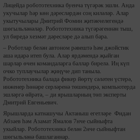
Лицейда робототехника буенча түгәрәк эшли. Анда
укучылар һәр көн дәресләрдән соң киләләр. Алар
укытучылары Дмитрий Фомин җитәкчелегендә
шөгыльләнәләр. Робототехника түгәрәгеннән тыш,
ул биредә хезмәт дәресләре дә алып бара.
– Роботлар белән автоном рәвештә һәм джойстик
аша идарә итеп була. Алар ярдәмендә җыйган
шарлар өчен командаларга баллар бирелә. Иң күп
очко туплаучылар җиңүче дип таныла.
Робототехника балада фикер йөртү сәләтен үстерә,
инженер һөнәре серләренә төшендерә, компьютерда
эшләргә өйрәтә, – ди ярышларның төп эксперты
Дмитрий Евгеньевич.
Ярышларда катнашучы Актаныш егетләре Фидан
Абзаев һәм Азамат Ямалов 7нче сыйныфта
укыйлар. Робототехника белән 2нче сыйныфтан
шөгыльләнә башлаганнар.