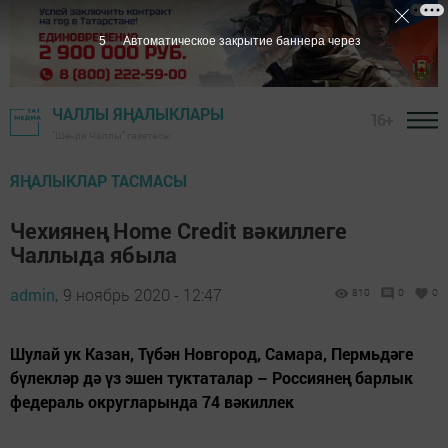
4
Автоматическое закрытие баннера через
ЧАЛЛЫ ЯҢАЛЫКЛАРЫ
16+
"Шәһри Чаллы" газетасы
ЯҢАЛЫКЛАР ТАСМАСЫ
Чехиянең Home Credit вәкиллеге
Чаллыда ябыла
admin,
9 ноябрь 2020 - 12:47
810
0
0
Шулай ук Казан, Түбән Новгород, Самара, Пермьдәге
бүлекләр дә үз эшен туктаталар – Россиянең барлык
федераль округларында 74 вәкиллек