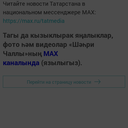
Читайте новости Татарстана в
национальном мессенджере MАХ:
https://max.ru/tatmedia
Тагы да кызыклырак яңалыклар,
фото һәм видеолар «Шәһри
Чаллы»ның
MAX
каналында
(язылыгыз).
Перейти на страницу новости