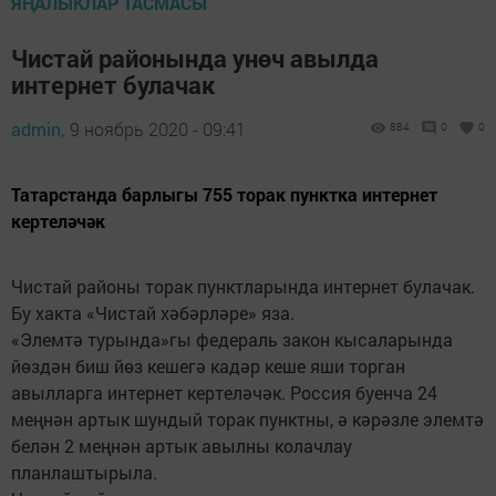
ЯҢАЛЫКЛАР ТАСМАСЫ
Чистай районында унөч авылда
интернет булачак
admin,
9 ноябрь 2020 - 09:41
884
0
0
Татарстанда барлыгы 755 торак пунктка интернет
кертеләчәк
Чистай районы торак пунктларында интернет булачак.
Бу хакта «Чистай хәбәрләре» яза.
«Элемтә турында»гы федераль закон кысаларында
йөздән биш йөз кешегә кадәр кеше яши торган
авылларга интернет кертеләчәк. Россия буенча 24
меңнән артык шундый торак пунктны, ә кәрәзле элемтә
белән 2 меңнән артык авылны колачлау
планлаштырыла.