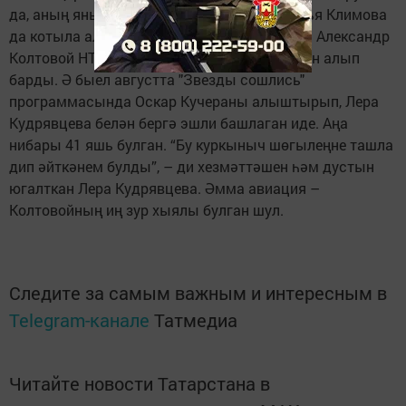
да, аның янында утырган 33 яшьлек Наталья Климова
да котыла алмаган. 2018 елның апреленнән Александр
Колтовой НТВ каналында «ДНК» тапшыруын алып
барды. Ә быел августта "Звезды сошлись"
программасында Оскар Кучераны алыштырып, Лера
Кудрявцева белән бергә эшли башлаган иде. Аңа
нибары 41 яшь булган. “Бу куркыныч шөгылеңне ташла
дип әйткәнем булды”, – ди хезмәттәшен һәм дустын
югалткан Лера Кудрявцева. Әмма авиация –
Колтовойның иң зур хыялы булган шул.
Следите за самым важным и интересным в
Telegram-канале
Татмедиа
Читайте новости Татарстана в