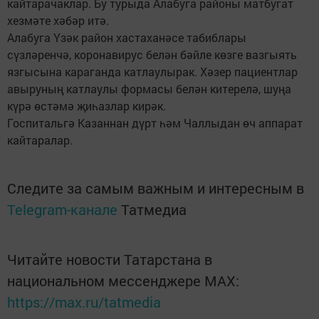
кайтарачаклар. Бу турыда Алабуга районы матбугат
хезмәте хәбәр итә.
Алабуга Үзәк район хастаханәсе табиблары
сүзләренчә, коронавирус белән бәйле көзге вазгыять
язгысына караганда катлаулырак. Хәзер пациентлар
авыруның катлаулы формасы белән китерелә, шуңа
күрә өстәмә җиһазлар кирәк.
Госпитальгә Казаннан дүрт һәм Чаллыдан өч аппарат
кайтаралар.
Следите за самым важным и интересным в
Telegram-канале
Татмедиа
Читайте новости Татарстана в
национальном мессенджере MАХ:
https://max.ru/tatmedia