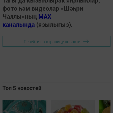
Тагы да кызыклырак яңалыклар,
фото һәм видеолар «Шәһри
Чаллы»ның
MAX
каналында
(язылыгыз).
Перейти на страницу новости
Топ 5 новостей