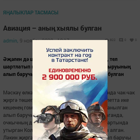
ЯҢАЛЫКЛАР ТАСМАСЫ
Авиация – аның хыялы булган
admin,
9 ноябрь 2020 - 10:17
822
0
0
Әҗәлен дә шуннан тапкан Күпләр исе китеп, тел
шартлатып карап утыра торган “ДНК” тапшыруының
алып баручысы Александр Колтовой һәлак булган
Мәскәү өлкәсенең Чкаловский бистәсе янында чак-чак
җиргә төшеп утырган җиңел моторлы самолетта ике
кешенең гомере өзелгән. Аларның берсе – танылган
алып баручы. Якынча мәгълүматларга караганда,
очкычның двигателенә ут капкан. Штурвал артында
утырган Колтовой самолетны кырга утырта алган.
Ләкин җиргә бәрелүдән ул янып киткән. Алып баручы