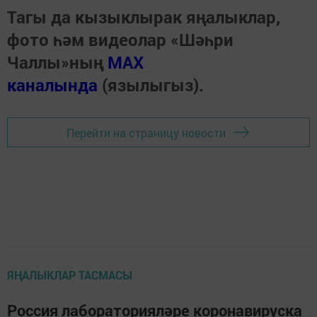
Тагы да кызыклырак яңалыклар,
фото һәм видеолар «Шәһри
Чаллы»ның
MAX
каналында
(язылыгыз).
Перейти на страницу новости
ЯҢАЛЫКЛАР ТАСМАСЫ
Россия лабораторияләре коронавируска