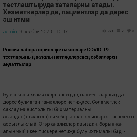
тестлаштыруда хаталарны атады.
Хезмәткәрләр дә, пациентлар да дөрес
эш итми
admin,
9 ноябрь 2020 - 10:47
785
0
0
Россия лабораторияләре вәкилләре COVID-19
тестларының хаталы нәтиҗәләренең сәбәпләрен
аңлаттылар
Бу еш кына хезмәткәрләрнең дә, пациентларның да
дөрес булмаган гамәлләре нәтиҗәсе. Сәламәтлек
саклау министрлыгы биоматериалны
авыздан(тамактан) һәм борыннан алынырга тиешлеген
ассызлыклый. Әгәр анализлар авыздан, борыннан
алынмый икән тискәре нәтиҗә булу ихтималы бар, -