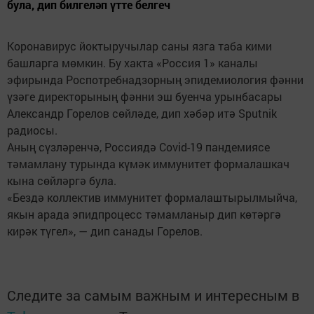
була, дип билгеләп үтте белгеч
Коронавирус йоктыручылар саны язга таба кими
башларга мөмкин. Бу хакта «Россия 1» каналы
эфирында Роспотребнадзорның эпидемиология фәнни
үзәге директорының фәнни эш буенча урынбасары
Александр Горелов сөйләде, дип хәбәр итә Sputnik
радиосы.
Аның сүзләренчә, Россиядә Covid-19 пандемиясе
тәмамлану турында күмәк иммунитет формалашкач
кына сөйләргә була.
«Бездә коллектив иммунитет формалаштырылмыйча,
якын арада эпидпроцесс тәмамланыр дип көтәргә
кирәк түгел», — дип санады Горелов.
Следите за самым важным и интересным в