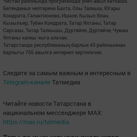
Чистай районында программада унөч авыл катнаша.
Бөтендөнья челтәренә Бахта, Олы Талкыш, Югары
Кондрата, Галактионово, Ишәле, Кызыл Ялан,
Кызылъяр, Түбән Кондрата, Татар Ялтаны, Татар
Сарсазы, Татар Талкышы, Дүртөйле, Дүртөйче, Чуваш
Ялтаны халкы чыга алачак.
Татарстанда республиканың барлык 43 районыннан
барлыгы 755 авылга интернет кертеләчәк.
Следите за самым важным и интересным в
Telegram-канале
Татмедиа
Читайте новости Татарстана в
национальном мессенджере MАХ:
https://max.ru/tatmedia