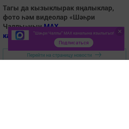
Тагы да кызыклырак яңалыклар,
фото һәм видеолар «Шәһри
Чаллы»ның
MAX
"Шәһри Чаллы" MAX каналына язылыгыз!
каналында
(язылыгыз).
Подписаться
Перейти на страницу новости