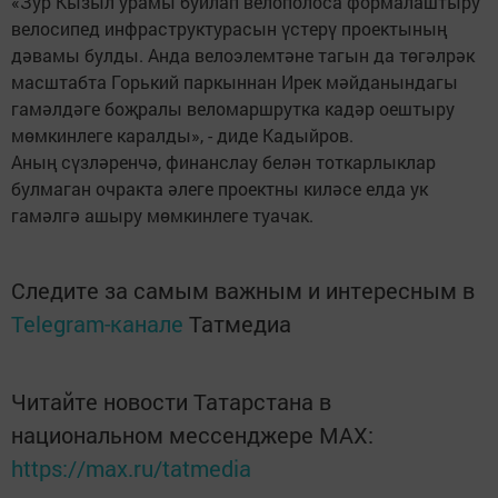
«Зур Кызыл урамы буйлап велополоса формалаштыру
велосипед инфраструктурасын үстерү проектының
дәвамы булды. Анда велоэлемтәне тагын да төгәлрәк
масштабта Горький паркыннан Ирек мәйданындагы
гамәлдәге боҗралы веломаршрутка кадәр оештыру
мөмкинлеге каралды», - диде Кадыйров.
Аның сүзләренчә, финанслау белән тоткарлыклар
булмаган очракта әлеге проектны киләсе елда ук
гамәлгә ашыру мөмкинлеге туачак.
Следите за самым важным и интересным в
Telegram-канале
Татмедиа
Читайте новости Татарстана в
национальном мессенджере MАХ:
https://max.ru/tatmedia