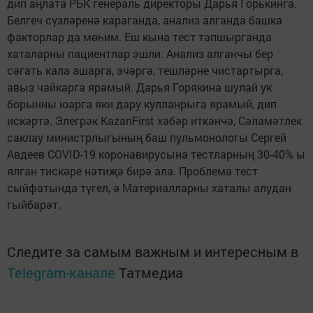
дип аңлата РБК генераль директоры Дарья Горькинга.
Белгеч сүзләренә караганда, анализ алганда башка
факторлар да мөһим. Еш кына тест тапшырганда
хаталарны пациентлар эшли. Анализ алганчы бер
сәгать кала ашарга, эчәргә, тешләрне чистартырга,
авыз чайкарга ярамый. Дарья Горякина шулай ук
борынны юарга яки дару кулланрыга ярамый, дип
искәртә. Элегрәк KazanFirst хәбәр иткәнчә, Сәламәтлек
саклау министрлыгының баш пульмонологы Сергей
Авдеев COVID-19 коронавирусына тестларның 30-40% ы
ялган тискәре нәтиҗә бирә ала. Проблема тест
сыйфатында түгел, ә Материалларны хаталы алудан
гыйбарәт.
Следите за самым важным и интересным в
Telegram-канале
Татмедиа