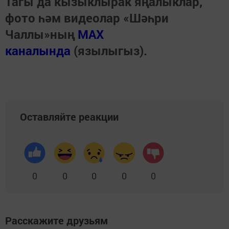
Тагы да кызыклырак яңалыклар,
фото һәм видеолар «Шәһри
Чаллы»ның
MAX
каналында
(язылыгыз).
Оставляйте реакции
0
0
0
0
0
Расскажите друзьям