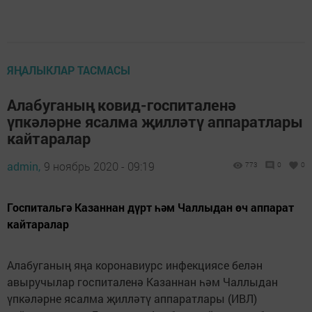
ЯҢАЛЫКЛАР ТАСМАСЫ
Алабуганың ковид-госпиталенә
үпкәләрне ясалма җилләтү аппаратлары
кайтаралар
admin,
9 ноябрь 2020 - 09:19
773
0
0
Госпитальгә Казаннан дүрт һәм Чаллыдан өч аппарат
кайтаралар
Алабуганың яңа коронавиурс инфекциясе белән
авыручылар госпиталенә Казаннан һәм Чаллыдан
үпкәләрне ясалма җилләтү аппаратлары (ИВЛ)