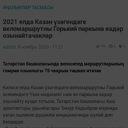
ЯҢАЛЫКЛАР ТАСМАСЫ
2021 елда Казан үзәгендәге
веломаршрутны Горький паркына кадәр
озынайтачаклар
admin,
9 ноябрь 2020 - 11:21
798
0
0
Татарстан башкаласында велосипед маршрутларының
гомуми озынлыгы 75 чакрым тәшкил итәчәк
Киләсе елда Казан үзәгендәге веломаршрутны Горький
исемендәге Үзәк мәдәният һәм ял паркына кадәр
озынайту күздә тотыла. Татарстан башкаласы баш
архитекторы урынбасары Тимур Кадыйров мэриядә
узган эшлекле дүшәмбе киңәшмәсендә шулай дип
белдерде.