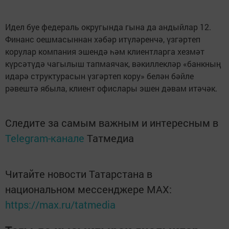
Идел буе федераль округында гына да андыйлар 12.
Финанс оешмасыннан хәбәр итүләренчә, үзгәртеп
корулар компания эшендә һәм клиентларга хезмәт
күрсәтүдә чагылыш тапмаячак, вәкиллекләр «банкның
идарә структурасын үзгәртеп кору» белән бәйле
рәвештә ябыла, клиент офислары эшен дәвам итәчәк.
Следите за самым важным и интересным в
Telegram-канале
Татмедиа
Читайте новости Татарстана в
национальном мессенджере MАХ:
https://max.ru/tatmedia