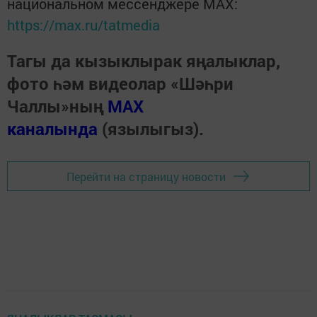
национальном мессенджере MАХ:
https://max.ru/tatmedia
Тагы да кызыклырак яңалыклар,
фото һәм видеолар «Шәһри
Чаллы»ның
MAX
каналында
(язылыгыз).
Перейти на страницу новости