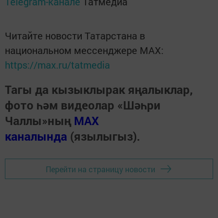
Telegram-канале
Татмедиа
Читайте новости Татарстана в
национальном мессенджере MАХ:
https://max.ru/tatmedia
Тагы да кызыклырак яңалыклар,
фото һәм видеолар «Шәһри
Чаллы»ның
MAX
каналында
(язылыгыз).
Перейти на страницу новости