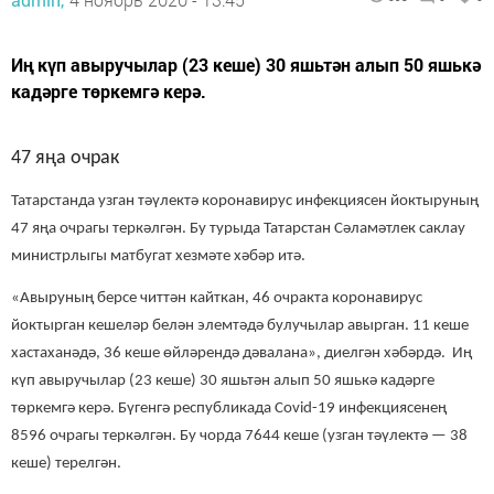
Иң күп авыручылар (23 кеше) 30 яшьтән алып 50 яшькә
кадәрге төркемгә керә.
47 яңа очрак
Татарстанда узган тәүлектә коронавирус инфекциясен йоктыруның
47 яңа очрагы теркәлгән. Бу турыда Татарстан Сәламәтлек саклау
министрлыгы матбугат хезмәте хәбәр итә.
«Авыруның берсе читтән кайткан, 46 очракта коронавирус
йоктырган кешеләр белән элемтәдә булучылар авырган. 11 кеше
хастаханәдә, 36 кеше өйләрендә дәвалана», диелгән хәбәрдә.
Иң
күп авыручылар (23 кеше) 30 яшьтән алып 50 яшькә кадәрге
төркемгә керә.
Бүгенгә республикада Covid-19 инфекциясенең
8596 очрагы теркәлгән. Бу чорда 7644 кеше (узган тәүлектә — 38
кеше) терелгән.