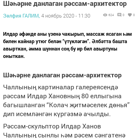
Шәһәрне данлаган рәссам-архитектор
Зөлфия ГАЛИМ,
4 ноябрь 2020 - 11:30
624
0
0
Илдар әфәнде аны үзенә чакырып, массаж ясаган һәм
билен кайнар утюг белән “үтүкләгән”. Әлбәтта башта
авырткан, әмма шуннан соң бу ир бил авыртуны
оныткан.
Шәһәрне данлаган рәссам-архитектор
Чаллының картиналар галереясендә
рәссам Илдар Хановның 80 еллыгына
багышланган “Колач җитмәселек дөнья”
дип исемләнгән күргәзмә ачылды.
Рәссам-скульптор Илдар Ханов
Чаллының сынлы һәм рәсем сәнгатенә