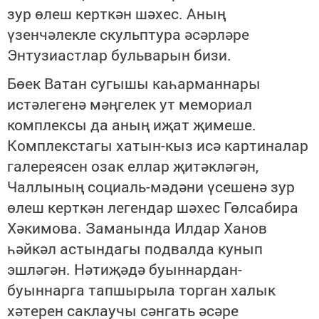
зур өлеш керткән шәхес. Аның
үзенчәлекле скульптура әсәрләре
Энтузиастлар бульварын бизи.
Бөек Ватан сугышы каһарманнары
истәлегенә мәңгелек ут мемориал
комплексы да аның иҗат җимеше.
Комплекстагы хатын-кыз исә картиналар
галереясен озак еллар җитәкләгән,
Чаллының социаль-мәдәни үсешенә зур
өлеш керткән легендар шәхес Гөлсабира
Хәкимова. Заманында Илдар Ханов
һәйкәл астындагы подвалда кунып
эшләгән. Нәтиҗәдә буыннардан-
буыннарга тапшырыла торган халык
хәтерен саклаучы сәнгать әсәре