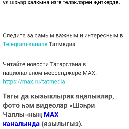
ул шәһәр халкына изге теләкләрен җиткерде
.
Следите за самым важным и интересным в
Telegram-канале
Татмедиа
Читайте новости Татарстана в
национальном мессенджере MАХ:
https://max.ru/tatmedia
Тагы да кызыклырак яңалыклар,
фото һәм видеолар «Шәһри
Чаллы»ның
MAX
каналында
(язылыгыз).