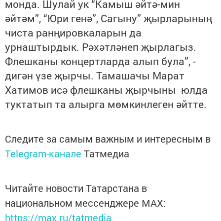
монда. Шулай ук “Камыш әйтә-мин
әйтәм”, “Юри генә”, Сагыну” җырларының
чиста ранңировкаларын да
урнаштырдык. Рәхәтләнеп җырлагыз.
Флешканы концертларда алып була”, -
дигән үзе җырчы. Тамашачы Марат
Хатимов исә флешканы җырчыны юлда
туктатып та алырга мөмкинлеген әйтте.
Следите за самым важным и интересным в
Telegram-канале
Татмедиа
Читайте новости Татарстана в
национальном мессенджере MАХ:
https://max.ru/tatmedia