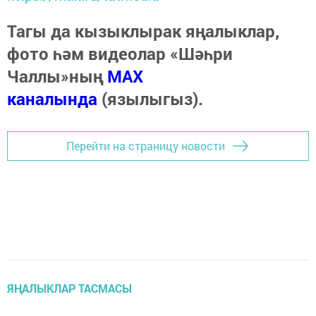
Тагы да кызыклырак яңалыклар,
фото һәм видеолар «Шәһри
Чаллы»ның
MAX
каналында
(язылыгыз).
Перейти на страницу новости
ЯҢАЛЫКЛАР ТАСМАСЫ