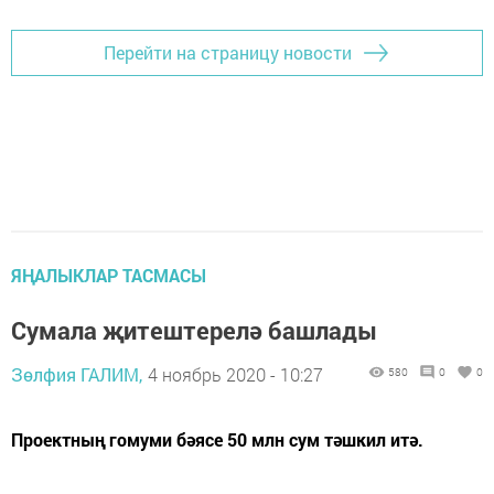
Перейти на страницу новости
ЯҢАЛЫКЛАР ТАСМАСЫ
Сумала җитештерелә башлады
Зөлфия ГАЛИМ,
4 ноябрь 2020 - 10:27
580
0
0
Проектның гомуми бәясе 50 млн сум тәшкил итә.