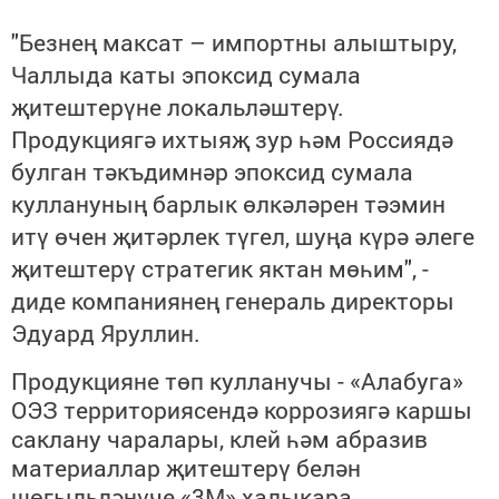
"Безнең максат – импортны алыштыру,
Чаллыда каты эпоксид сумала
җитештерүне локальләштерү.
Продукциягә ихтыяҗ
зур
һәм Россиядә
булган тәкъдимнәр эпоксид сумала
куллануның барлык өлкәләрен тәэмин
итү өчен җитәрлек түгел, шуңа күрә әлеге
җитештерү стратегик яктан мөһим", -
ди
де
компаниянең генераль директоры
Эдуард Яруллин.
Продукцияне төп кулланучы - «Алабуга»
ОЭЗ территориясендә коррозиягә каршы
саклану чаралары, клей һәм абразив
материаллар җитештерү белән
шөгыльләнүче «3М» халыкара