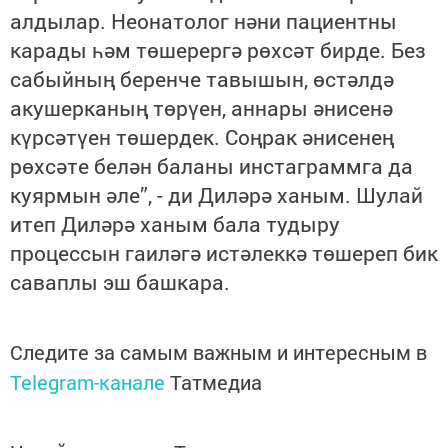
алдылар. Неонатолог нәни пациентны
карады һәм төшерергә рөхсәт бирде. Без
сабыйның беренче тавышын, өстәлдә
акушерканың төрүен, аннары әнисенә
күрсәтүен төшердек. Соңрак әнисенең
рөхсәте белән баланы инстаграммга да
куярмын әле”, - ди Диләрә ханым. Шулай
итеп Диләрә ханым бала тудыру
процессын гаиләгә истәлеккә төшереп бик
саваплы эш башкара.
Следите за самым важным и интересным в
Telegram-канале
Татмедиа