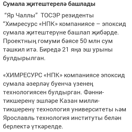
Сумала җитештерелә башлады
“Яр Чаллы” ТОСЭР резиденты
“Химресурс «НПК» компаниясе – эпоксид
сумала җитештерүне башлап җибәрде.
Проектның гомуми бәясе 50 млн сум
тәшкил итә. Биредә 21 яңа эш урыны
булдырылган.
«ХИМРЕСУРС «НПК» компаниясе эпоксид
сумала әзерләү буенча үзенең
технологиясен булдырган.
Фәнни-
тикшеренү эшләре Казан милли-
тикшеренү технология университеты һәм
Ярославль технология институты белән
берлектә үткәрелде.