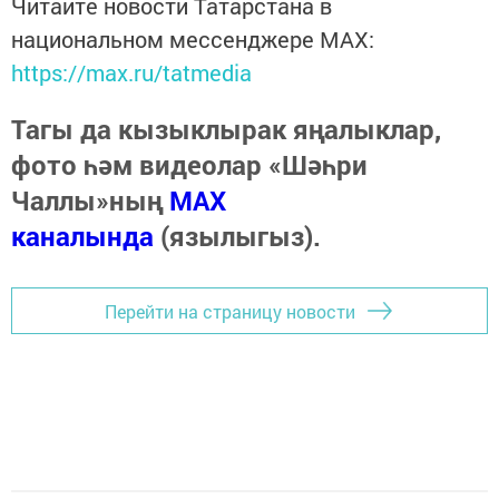
Читайте новости Татарстана в
национальном мессенджере MАХ:
https://max.ru/tatmedia
Тагы да кызыклырак яңалыклар,
фото һәм видеолар «Шәһри
Чаллы»ның
MAX
каналында
(язылыгыз).
Перейти на страницу новости