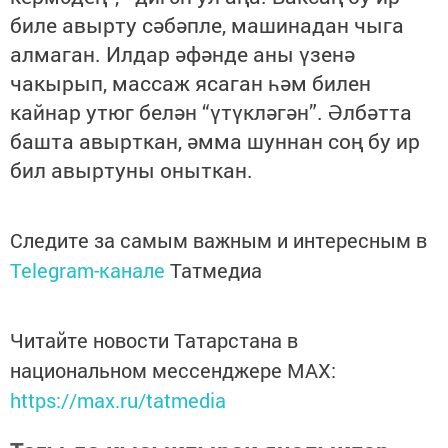
биле авырту сәбәпле, машинадан чыга
алмаган. Илдар әфәнде аны үзенә
чакырып, массаж ясаган һәм билен
кайнар утюг белән “үтүкләгән”. Әлбәтта
башта авырткан, әмма шуннан соң бу ир
бил авыртуны оныткан.
Следите за самым важным и интересным в
Telegram-канале
Татмедиа
Читайте новости Татарстана в
национальном мессенджере MАХ:
https://max.ru/tatmedia