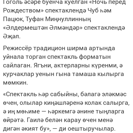
Гоголь әсәре буенча куелган «Ночь перед
Рождеством» спектаклендә Чуб һәм
Пацюк, Туфан Миңнуллинның
«Әлдермештән Әлмәндәр» спектаклендә
Әҗәл.
Режиссёр традицион ширма артында
уйнала торган спектакль форматын
сайлаган. Ягъни, актерларны күренми, ә
курчаклар уенын гына тамаша кылырга
мөмкин.
«Спектакль һәр сабыйны, бәлагә эләкмәс
өчен, олылар киңәшләренә колак салырга,
ә иң мөһиме — һәркемгә әнине тыңларга
өйрәтә. Гаилә белән карау өчен менә
дигән әкият бу», — ди оештыручылар.