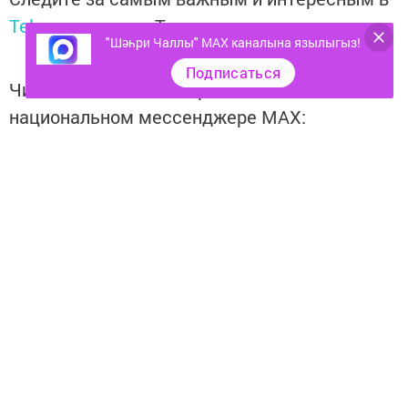
Telegram-канале
Татмедиа
"Шәһри Чаллы" MAX каналына язылыгыз!
Подписаться
Читайте новости Татарстана в
национальном мессенджере MАХ:
https://max.ru/tatmedia
Тагы да кызыклырак яңалыклар,
фото һәм видеолар «Шәһри
Чаллы»ның
MAX
каналында
(язылыгыз).
Перейти на страницу новости