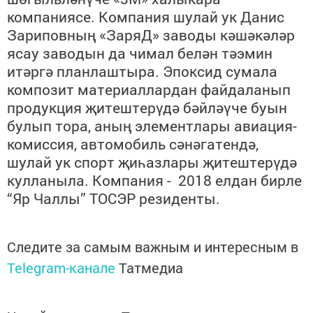
компаниясе. Компания шулай ук Данис
Зариповның «ЗаряД» заводы кәшәкәләр
ясау заводын да чимал белән тәэмин
итәргә
планлаштыра. Эпоксид сумала
композит материаллардан файдаланып
продукция җитештерүдә бәйләүче буын
булып тора, аның элементлары авиация-
комиссия, автомобиль сәнәгатендә,
шулай ук спорт җиһазлары җитештерүдә
кулланыла. Компания
-
2018 елдан бирле
“
Яр Чаллы
”
ТОСЭР резиденты
.
Следите за самым важным и интересным в
Telegram-канале
Татмедиа