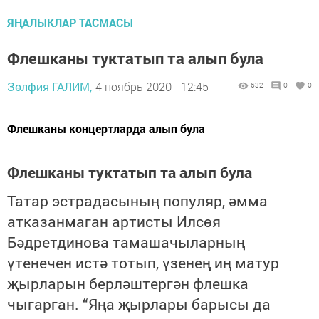
ЯҢАЛЫКЛАР ТАСМАСЫ
Флешканы туктатып та алып була
Зөлфия ГАЛИМ,
4 ноябрь 2020 - 12:45
632
0
0
Флешканы концертларда алып була
Флешканы туктатып та алып була
Татар эстрадасының популяр, әмма
атказанмаган артисты Илсөя
Бәдретдинова тамашачыларның
үтенечен истә тотып, үзенең иң матур
җырларын берләштергән флешка
чыгарган. “Яңа җырлары барысы да