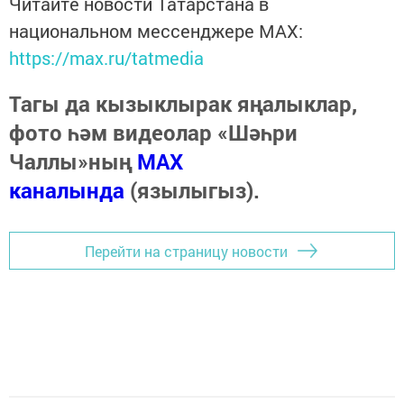
Читайте новости Татарстана в
национальном мессенджере MАХ:
https://max.ru/tatmedia
Тагы да кызыклырак яңалыклар,
фото һәм видеолар «Шәһри
Чаллы»ның
MAX
каналында
(язылыгыз).
Перейти на страницу новости