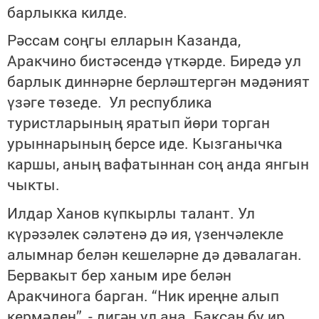
барлыкка килде.
Рәссам соңгы елларын Казанда,
Аракчино бистәсендә үткәрде. Биредә ул
барлык диннәрне берләштергән мәдәният
үзәге төзеде. Ул республика
туристларының яратып йөри торган
урыннарының берсе иде. Кызганычка
каршы, аның вафатыннан соң анда янгын
чыкты.
Илдар Ханов күпкырлы талант. Ул
күрәзәлек сәләтенә дә ия, үзенчәлекле
алымнар белән кешеләрне дә дәвалаган.
Бервакыт бер ханым ире белән
Аракчинога барган. “Ник иреңне алып
кермәдең”, - дигән ул аңа. Баксаң бу ир