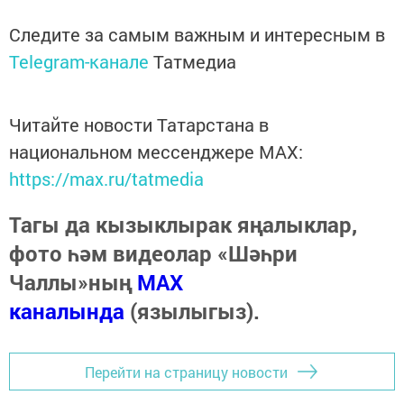
Следите за самым важным и интересным в
Telegram-канале
Татмедиа
Читайте новости Татарстана в
национальном мессенджере MАХ:
https://max.ru/tatmedia
Тагы да кызыклырак яңалыклар,
фото һәм видеолар «Шәһри
Чаллы»ның
MAX
каналында
(язылыгыз).
Перейти на страницу новости