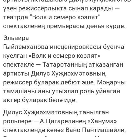
үзен режиссёрлыкта сынап карады —
театрда “Волк и семеро козлят”
спектакленең премьерасы дөнья күрде.
Эльвира
Гыйлемханова инсценировкасы буенча
куелган «Волк и семеро козлят»
спектакле — Татарстанның атказанган
артисты Дилүс Хуҗиәхмәтовның
режиссер буларак дебют эше. Моңарчы
тамашачы аны утызлап роль уйнаган
актер буларак белә иде.
Дилүс Хуҗиәхмәтовның танылган
рольләре — А.Цагарелинең «Ханума»
спектаклендә кенәз Вано Пантиашвили,