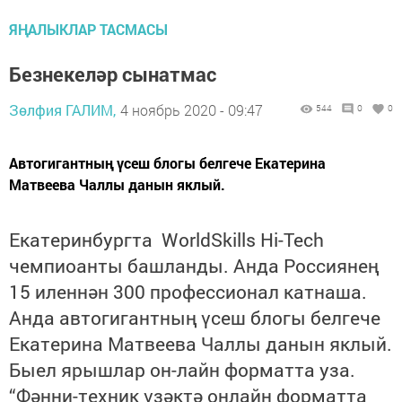
ЯҢАЛЫКЛАР ТАСМАСЫ
Безнекеләр сынатмас
Зөлфия ГАЛИМ,
4 ноябрь 2020 - 09:47
544
0
0
Автогигантның үсеш блогы белгече Екатерина
Матвеева Чаллы данын яклый.
Екатеринбургта
WorldSkills Hi-Tech
чемпиоанты башланды. Анда Россиянең
15 иленнән 300 профессионал катнаша.
Анда автогигантның үсеш блогы белгече
Екатерина Матвеева
Чаллы данын яклый.
Быел ярышлар он-лайн форматта уза.
“Фәнни-техник үзәктә онлайн форматта