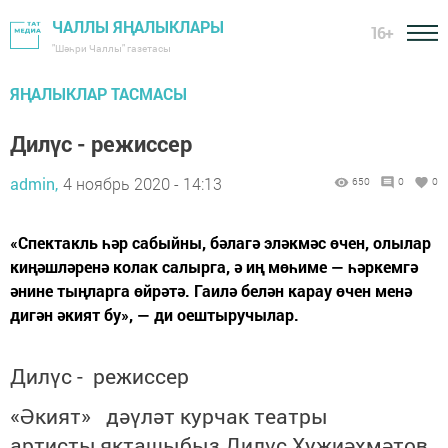
ЧАЛЛЫ ЯҢАЛЫКЛАРЫ
16+
"Шәһри Чаллы" газетасы
ЯҢАЛЫКЛАР ТАСМАСЫ
Дилүс - режиссер
admin,
4 ноябрь 2020 - 14:13
650
0
0
«Спектакль һәр сабыйны, бәлагә эләкмәс өчен, олылар
киңәшләренә колак салырга, ә иң мөһиме — һәркемгә
әнине тыңларга өйрәтә. Гаилә белән карау өчен менә
дигән әкият бу», — ди оештыручылар.
Дилүс - режиссер
«Әкият» дәүләт курчак театры
артисты,якташыбыз Дилүс Хуҗиәхмәтов