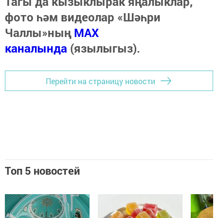
Тагы да кызыклырак яңалыклар,
фото һәм видеолар «Шәһри
Чаллы»ның
MAX
каналында
(язылыгыз).
Перейти на страницу новости
Топ 5 новостей