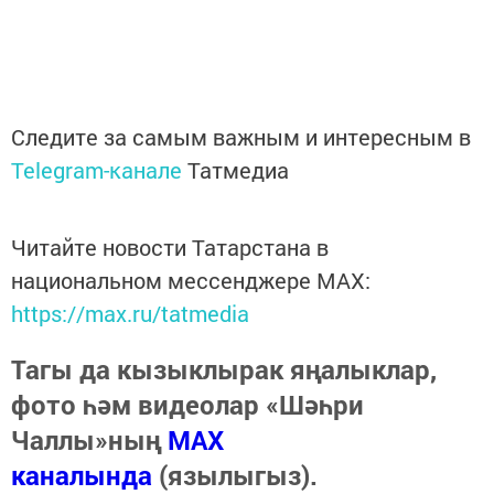
Следите за самым важным и интересным в
Telegram-канале
Татмедиа
Читайте новости Татарстана в
национальном мессенджере MАХ:
https://max.ru/tatmedia
Тагы да кызыклырак яңалыклар,
фото һәм видеолар «Шәһри
Чаллы»ның
MAX
каналында
(язылыгыз).