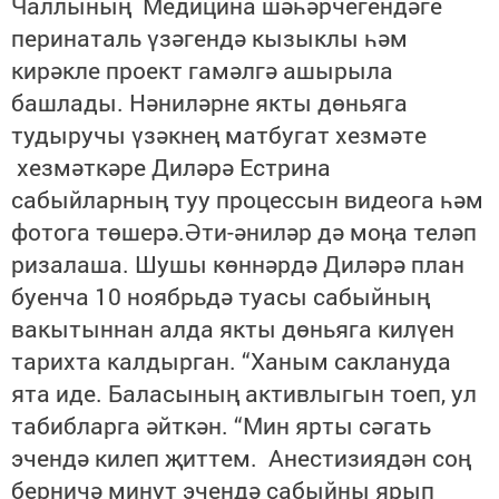
Чаллының
Медицина шәһәрчегендәге
перинаталь үзәгендә кызыклы һәм
кирәкле проект гамәлгә ашырыла
башлады. Нәниләрне якты дөньяга
тудыручы үзәкнең матбугат хезмәте
хезмәткәре Диләрә Естрина
сабыйларның туу процессын видеога һәм
фотога төшерә.Әти-әниләр дә моңа теләп
ризалаша. Шушы көннәрдә Диләрә план
буенча 10 ноябрьдә туасы сабыйның
вакытыннан алда якты дөньяга килүен
тарихта калдырган. “Ханым саклануда
ята иде. Баласының активлыгын тоеп, ул
табибларга әйткән. “Мин ярты сәгать
эчендә килеп җиттем. Анестизиядән соң
берничә минут эчендә сабыйны ярып