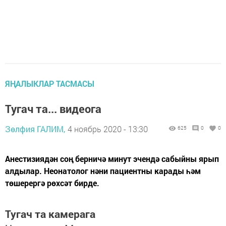
ЯҢАЛЫКЛАР ТАСМАСЫ
Тугач та... видеога
Зөлфия ГАЛИМ,
4 ноябрь 2020 - 13:30
625
0
0
Анестизиядән соң берничә минут эчендә сабыйны ярып
алдылар. Неонатолог нәни пациентны карады һәм
төшерергә рөхсәт бирде.
Тугач та камерага