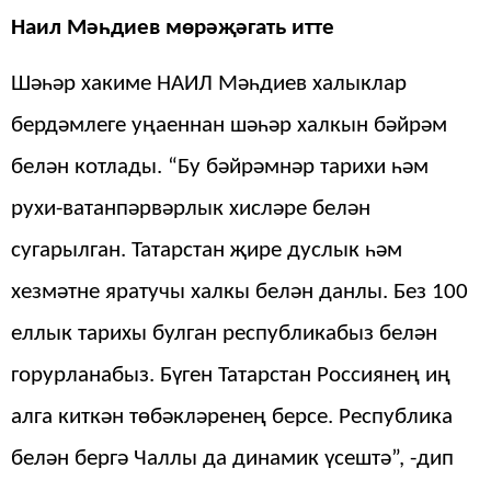
Наил Мәһдиев мөрәҗәгать итте
Шәһәр хакиме НАИЛ Мәһдиев халыклар
бердәмлеге уңаеннан шәһәр халкын бәйрәм
белән котлады. “Бу бәйрәмнәр тарихи һәм
рухи-ватанпәрвәрлык хисләре белән
сугарылган. Татарстан җире дуслык һәм
хезмәтне яратучы халкы белән данлы. Без 100
еллык тарихы булган республикабыз белән
горурланабыз. Бүген Татарстан Россиянең иң
алга киткән төбәкләренең берсе. Республика
белән бергә Чаллы да динамик үсештә”, -дип