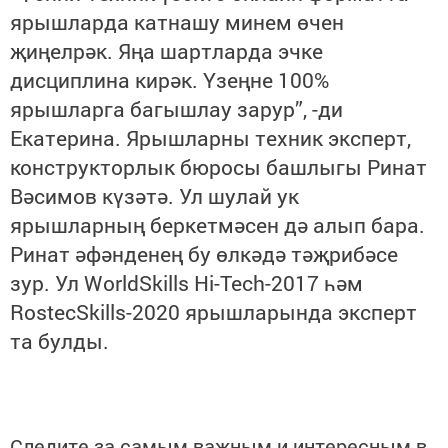
ярышларда катнашу минем өчен
җиңелрәк. Яңа шартларда эчке
дисциплина кирәк. Үзеңне 100%
ярышларга багышлау зарур”, -ди
Екатерина. Ярышларны техник эксперт,
конструкторлык бюросы башлыгы Ринат
Вәсимов күзәтә. Ул шулай ук
ярышларның беркетмәсен дә алып бара.
Ринат әфәнденең бу өлкәдә тәҗрибәсе
зур. Ул WorldSkills Hi-Tech-2017 һәм
RostecSkills-2020 ярышларында эксперт
та булды.
Следите за самым важным и интересным в