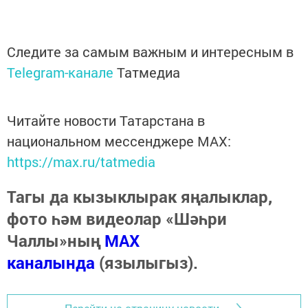
Следите за самым важным и интересным в
Telegram-канале
Татмедиа
Читайте новости Татарстана в
национальном мессенджере MАХ:
https://max.ru/tatmedia
Тагы да кызыклырак яңалыклар,
фото һәм видеолар «Шәһри
Чаллы»ның
MAX
каналында
(язылыгыз).