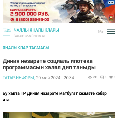
ЧАЛЛЫ ЯҢАЛЫКЛАРЫ
16+
"Шәһри Чаллы" газетасы
ЯҢАЛЫКЛАР ТАСМАСЫ
Диния нәзарәте социаль ипотека
программасын хәләл дип таныды
ТАТАР-ИНФОРМ,
29 май 2024 - 20:34
793
0
0
Бу хакта ТР Диния нәзарәте матбугат хезмәте хәбәр
итә.