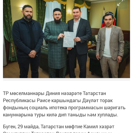
ТР мөселманнары Диния нәзарәте Татарстан
Республикасы Рәисе каршындагы Дәүләт торак
фондының социаль ипотека программасын шәригать
кануннарына туры килә дип таныды һәм хуплады.
Бүген, 29 майда, Татарстан мөфтие Камил хәзрәт