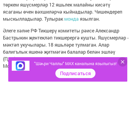
төркем яшүсмерләр 12 яшьлек малайны кисәтү
ясаганы өчен вәхшиләрчә кыйнадылар. Чишендереп
мыскылладылар. Тулырак
монда
язылган.
Әлеге хәлне РФ Тикшерү комитеты рәисе Александр
Бастрыкин җентекләп тикшерергә кушты. Яшүсмерләр -
мәктәп укучылары. 18 яшьләре тулмаган. Алар
балигълык яшенә җитмәгән балалар белән эшләү
(ПДН) белгечләре күзәтчелеге астында булачак.
"Шәһри Чаллы" MAX каналына язылыгыз!
Моннан тыш, махсус мәктәпкә күчерелергә мөмкин.
Подписаться
Следите за самым важным и интересным в
Telegram-канале
Татмедиа
Читайте новости Татарстана в