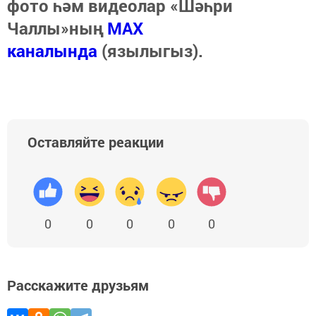
фото һәм видеолар «Шәһри
Чаллы»ның
MAX
каналында
(язылыгыз).
Оставляйте реакции
0
0
0
0
0
Расскажите друзьям