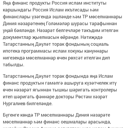
Яңа финанс продукты Россия ислам институты
каршындагы Россия Ислам икътисады һәм
финанслары үзәгендә эшләнде һәм ТР мөселманнары
Диния нәзарәтенең Голәмәләр шурасы тарафыннан
уңай бәяләнде. Нәзарәт белгечләре тәкъдим ителгән
документлар җыелмасын өйрәнде. Нәтиҗәдә
Татарстанның Дәүләт торак фондының социаль
ипотека программасы ислам хокукы кануннары
нигезендә мөселманнар өчен рөхсәт ителгән дип
табылды.
Татарстанның Дәүләт торак фондында яңа Ислам
финанс продуктын гамәлгә ашыруга күзәтчелек итү
өчен нәзарәт ягыннан тышкы шәригать контролеры
итеп шәригать фәннәре докторы Рөстәм хәзрәт
Нургалиев билгеләнде.
Бүгенге көндә ТР мөселманнары Диния нәзарәте
мөселманнар һәм финанс оешмалары арасында,