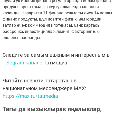
шулай ук Россия финанс регуляторында ислам финанс
продуктларын гамәлгә кертү өлкәсендә ышаныч
казанды. Нәзарәттә 11 финанс оешмасы өчен 14 ислам
финанс продукты, шул исәптән физик һәм юридик
затлар өчен: коммерция ипотекасы, банк картасы,
рассрочка, инвестицияләр, лизинг, факторинг һ. б.
эшләнеп расланды.
Следите за самым важным и интересным в
Telegram-канале
Татмедиа
Читайте новости Татарстана в
национальном мессенджере MАХ:
https://max.ru/tatmedia
Тагы да кызыклырак яңалыклар,