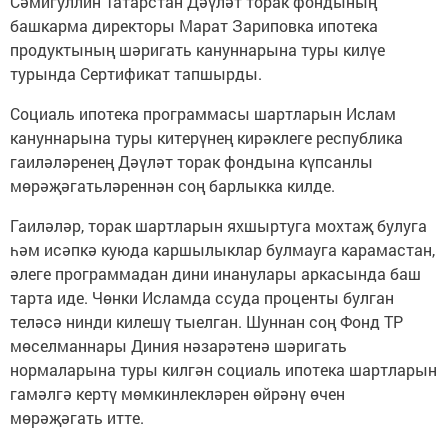
Сәмигуллин Татарстан Дәүләт торак фондының
башкарма директоры Марат Зариповка ипотека
продуктының шәригать кануннарына туры килүе
турында Сертификат тапшырды.
Социаль ипотека программасы шартларын Ислам
кануннарына туры китерүнең кирәклеге республика
гаиләләренең Дәүләт торак фондына күпсанлы
мөрәҗәгатьләреннән соң барлыкка килде.
Гаиләләр, торак шартларын яхшыртуга мохтаҗ булуга
һәм исәпкә куюда каршылыклар булмауга карамастан,
әлеге программадан дини инанулары аркасында баш
тарта иде. Чөнки Исламда ссуда проценты булган
теләсә нинди килешү тыелган. Шуннан соң Фонд ТР
мөселманнары Диния нәзарәтенә шәригать
нормаларына туры килгән социаль ипотека шартларын
гамәлгә кертү мөмкинлекләрен өйрәнү өчен
мөрәҗәгать итте.