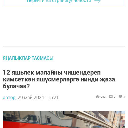
Перейти на страницу новости
ЯҢАЛЫКЛАР ТАСМАСЫ
12 яшьлек малайны чишендереп
кимсеткән яшүсмерләргә нинди җәза
булачак?
автор,
29 май 2024 - 15:21
953
0
1