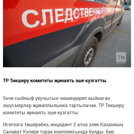
ТР Тикшерү комитеты җинаять эше кузгатты.
5нче сыйныф укучысын чишендереп кыйнаган
яшүсмерләр җаваплылыкка тартылачак. ТР Тикшерү
комитеты җинаять эше кузгатты.
Исегезгә төшерәбез, инцидент 2 атна элек Казанның
Салават Күпере торак комплексында булды. Бер