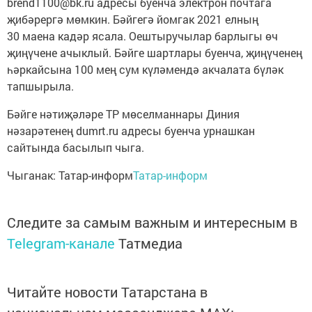
brend1100@bk.ru адресы буенча электрон почтага
җибәрергә мөмкин. Бәйгегә йомгак 2021 елның
30 маена кадәр ясала. Оештыручылар барлыгы өч
җиңүчене ачыклый. Бәйге шартлары буенча, җиңүченең
һәркайсына 100 мең сум күләмендә акчалата бүләк
тапшырыла.
Бәйге нәтиҗәләре ТР мөселманнары Диния
нәзарәтенең dumrt.ru адресы буенча урнашкан
сайтында басылып чыга.
Чыганак: Татар-информ
Татар-информ
Следите за самым важным и интересным в
Telegram-канале
Татмедиа
Читайте новости Татарстана в