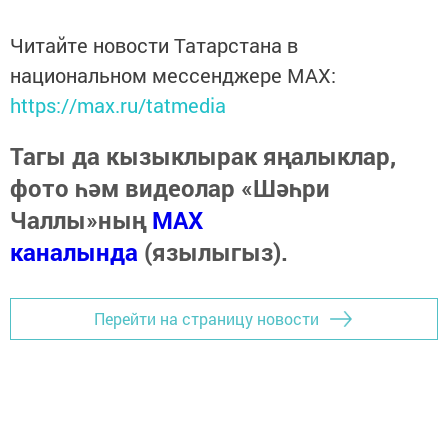
Читайте новости Татарстана в
национальном мессенджере MАХ:
https://max.ru/tatmedia
Тагы да кызыклырак яңалыклар,
фото һәм видеолар «Шәһри
Чаллы»ның
MAX
каналында
(язылыгыз).
Перейти на страницу новости