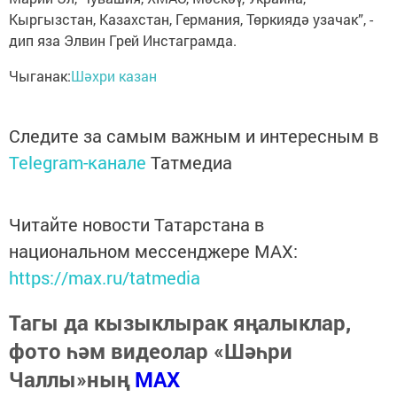
Кыргызстан, Казахстан, Германия, Төркиядә узачак”, -
дип яза Элвин Грей Инстаграмда.
Чыганак:
Шәхри казан
Следите за самым важным и интересным в
Telegram-канале
Татмедиа
Читайте новости Татарстана в
национальном мессенджере MАХ:
https://max.ru/tatmedia
Тагы да кызыклырак яңалыклар,
фото һәм видеолар «Шәһри
Чаллы»ның
MAX