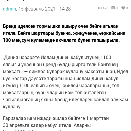
admin,
15 февраль 2021 - 14:28
696
0
0
Бренд идеясен тормышка ашыру өчен бәйге игълан
ителә. Бәйге шартлары буенча, җиңүченең һәркайсына
100 мең сум күләмендә акчалата бүләк тапшырыла.
.Диния нәзарәте Ислам динен кабул итүнең 1100
еллыгы уңаеннан бренд булдырырга тели.Бәйгенең
максаты — символ буларак куллану максатыннан, Идел
буе Болгар дәүләте тарафыннан ислам динен кабул
итүнең 1100 еллыгы өчен, юбилей чараларының төп
максатларын, бурычларын һәм төп эчтәлеген
чагылдырган иң яхшы бренд идеяләрен сайлап алу һәм
куллану.
Гаризалар һәм иҗади эшләр бәйгегә 1 марттан
30 апрельгә кадәр кабул ителә. Аларны