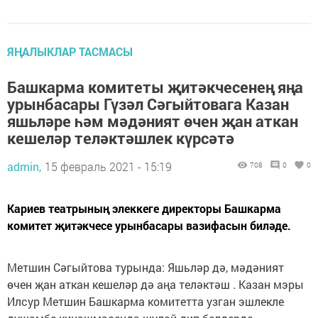
ЯҢАЛЫКЛАР ТАСМАСЫ
Башкарма комитеты җитәкчесенең яңа
урынбасары Гүзәл Сәгыйтовага Казан
яшьләре һәм мәдәният өчен җан аткан
кешеләр теләктәшлек күрсәтә
admin,
15 февраль 2021 - 15:19
708
0
0
Кариев театрының элеккеге директоры Башкарма
комитет җитәкчесе урынбасары вазифасын биләде.
Метшин Сәгыйтова турында: Яшьләр дә, мәдәният
өчен җан аткан кешеләр дә аңа теләктәш . Казан мэры
Илсур Метшин Башкарма комитетта узган эшлекле