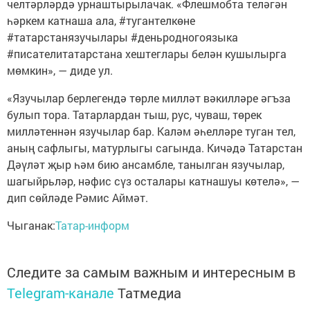
челтәрләрдә урнаштырылачак. «Флешмобта теләгән
һәркем катнаша ала, #тугантелкөне
#татарстанязучылары #деньродногоязыка
#писателитатарстана хештеглары белән кушылырга
мөмкин», — диде ул.
«Язучылар берлегендә төрле милләт вәкилләре әгъза
булып тора. Татарлардан тыш, рус, чуваш, төрек
милләтеннән язучылар бар. Каләм әһелләре туган тел,
аның сафлыгы, матурлыгы сагында. Кичәдә Татарстан
Дәүләт җыр һәм бию ансамбле, танылган язучылар,
шагыйрьләр, нәфис сүз осталары катнашуы көтелә», —
дип сөйләде Рәмис Аймәт.
Чыганак:
Татар-информ
Следите за самым важным и интересным в
Telegram-канале
Татмедиа