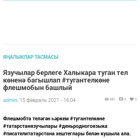
ЯҢАЛЫКЛАР ТАСМАСЫ
Язучылар берлеге Халыкара туган тел
көненә багышлап #тугантелкөне
флешмобын башлый
admin,
15 февраль 2021 - 16:04
691
0
0
Флешмобта теләгән һәркем #тугантелкөне
#татарстанязучылары #деньродногоязыка
#писателитатарстана хештеглары белән кушыла ала.