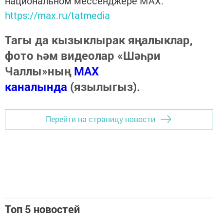
национальном мессенджере MАХ:
https://max.ru/tatmedia
Тагы да кызыклырак яңалыклар,
фото һәм видеолар «Шәһри
Чаллы»ның
MAX
каналында
(язылыгыз).
Перейти на страницу новости
Топ 5 новостей