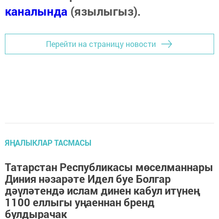
каналында
(язылыгыз).
Перейти на страницу новости
ЯҢАЛЫКЛАР ТАСМАСЫ
Татарстан Республикасы мөселманнары
Диния нәзарәте Идел буе Болгар
дәүләтендә ислам динен кабул итүнең
1100 еллыгы уңаеннан бренд
булдырачак