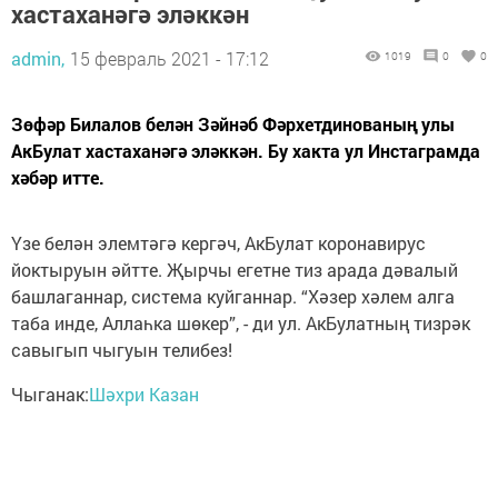
хастаханәгә эләккән
admin,
15 февраль 2021 - 17:12
1019
0
0
Зөфәр Билалов белән Зәйнәб Фәрхетдинованың улы
АкБулат хастаханәгә эләккән. Бу хакта ул Инстаграмда
хәбәр итте.
Үзе белән элемтәгә кергәч, АкБулат коронавирус
йоктыруын әйтте. Җырчы егетне тиз арада дәвалый
башлаганнар, система куйганнар. “Хәзер хәлем алга
таба инде, Аллаһка шөкер”, - ди ул. АкБулатның тизрәк
савыгып чыгуын телибез!
Чыганак:
Шәхри Казан