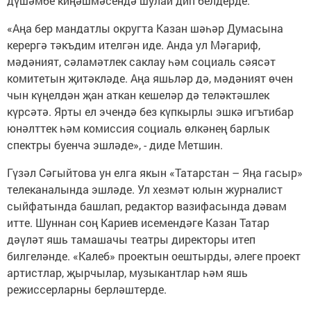
дүшәмбе киңәшмәсендә шулай дип белдерде.
«Аңа бер мандатлы округта Казан шәһәр Думасына
керергә тәкъдим ителгән иде. Анда ул Мәгариф,
мәдәният, сәламәтлек саклау һәм социаль сәясәт
комитетын җитәкләде. Аңа яшьләр дә, мәдәният өчен
чын күңелдән җан аткан кешеләр дә теләктәшлек
күрсәтә. Ярты ел эчендә без күпкырлы эшкә игътибар
юнәлттек һәм комиссия социаль өлкәнең барлык
спектры буенча эшләде», - диде Метшин.
Гүзәл Сәгыйтова ун елга якын «Татарстан – Яңа гасыр»
телеканалында эшләде. Ул хезмәт юлын журналист
сыйфатында башлап, редактор вазифасында дәвам
итте. Шуннан соң Кариев исемендәге Казан Татар
дәүләт яшь тамашачы театры директоры итеп
билгеләнде. «Калеб» проектын оештырды, әлеге проект
артистлар, җырчылар, музыкантлар һәм яшь
режиссерларны берләштерде.