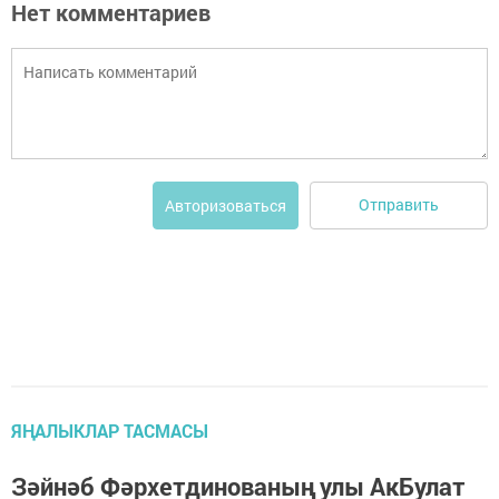
Нет комментариев
Отправить
Авторизоваться
ЯҢАЛЫКЛАР ТАСМАСЫ
Зәйнәб Фәрхетдинованың улы АкБулат