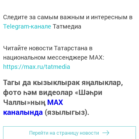
Следите за самым важным и интересным в
Telegram-канале
Татмедиа
Читайте новости Татарстана в
национальном мессенджере MАХ:
https://max.ru/tatmedia
Тагы да кызыклырак яңалыклар,
фото һәм видеолар «Шәһри
Чаллы»ның
MAX
каналында
(язылыгыз).
Перейти на страницу новости