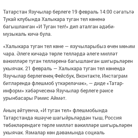
Татарстан Язучылар берлеге 19 февраль 14:00 сәгатьтә
Тукай клубында Халыкара туган тел көненә
багышланган «И Туган тел!» дип аталган әдәби-
музыкаль кичә була.
«Халыкара туган тел көне — язучыларыбыз өчен мөһим
чара. Әлеге кичәдә төрле телләрдә әлеге милләт
вәкилләре туган телләренә багышланган шигырьләрен
укыячак. 21 февраль — Халыкара туган тел көнендә
Язучылар берлегенең Фейсбук, Вконтакте, Инстаграм
битләрендә флешмоб үткәреләчәк», — диде «Татар-
информ» хәбәрчесенә Язучылар берлеге рәисе
урынбасары Рәмис Аймәт.
Аның әйтүенчә, «И туган тел» флешмобында
Татарстанда яшәүче шагыйрьләрдән тыш, Россия
төбәкләрендәге төрле милләт вәкилләре шигырьләрен
укыячак. Язмалар көн дәвамында социаль