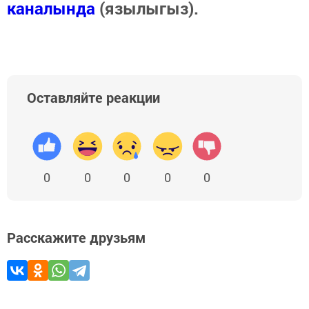
каналында
(язылыгыз).
Оставляйте реакции
0
0
0
0
0
Расскажите друзьям