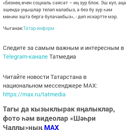
«Безнең өчен социаль сәясәт – иң зур блок. Эш күп, аңа
эшендә уңышлар теләп калабыз, ә без бу зур һәм
мөһим эштә бергә булачакбыз», - дип искәртте мэр.
Чыганак:
Татар-информ
Следите за самым важным и интересным в
Telegram-канале
Татмедиа
Читайте новости Татарстана в
национальном мессенджере MАХ:
https://max.ru/tatmedia
Тагы да кызыклырак яңалыклар,
фото һәм видеолар «Шәһри
Чаллы»ның
MAX