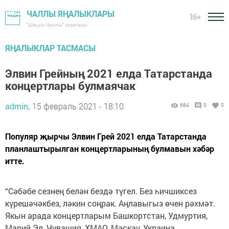
ЧАЛЛЫ ЯҢАЛЫКЛАРЫ
16+
"Шәһри Чаллы" газетасы
ЯҢАЛЫКЛАР ТАСМАСЫ
Элвин Грейның 2021 елда Татарстанда
концертлары булмаячак
admin,
15 февраль 2021 - 18:10
684
0
0
Популяр җырчы Элвин Грей 2021 елда Татарстанда
планлаштырылган концертларының булмавын хәбәр
итте.
“Сәбәбе сезнең белән бездә түгел. Без һичшиксез
күрешәчәкбез, ләкин соңрак. Аңлавыгыз өчен рәхмәт.
Якын арада концертларым Башкортстан, Удмуртия,
Марий Эл, Чувашия, ХМАО, Мәскәү, Украина,