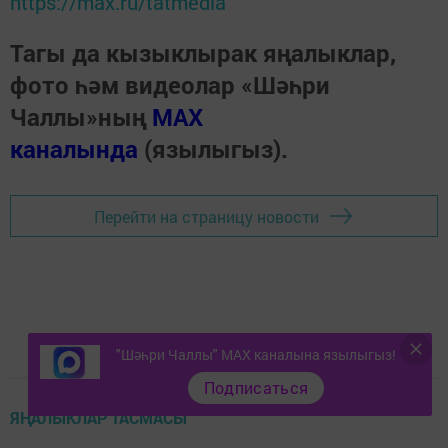
https://max.ru/tatmedia
Тагы да кызыклырак яңалыклар,
фото һәм видеолар «Шәһри
Чаллы»ның
MAX
каналында
(язылыгыз).
Перейти на страницу новости
"Шәһри Чаллы" MAX каналына язылыгыз!
Подписаться
ЯҢАЛЫКЛАР ТАСМАСЫ