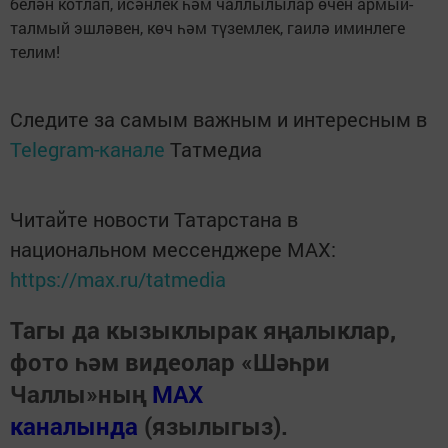
белән котлап, исәнлек һәм чаллылылар өчен армый-
талмый эшләвен, көч һәм түземлек, гаилә иминлеге
телим!
Следите за самым важным и интересным в
Telegram-канале
Татмедиа
Читайте новости Татарстана в
национальном мессенджере MАХ:
https://max.ru/tatmedia
Тагы да кызыклырак яңалыклар,
фото һәм видеолар «Шәһри
Чаллы»ның
MAX
каналында
(язылыгыз).