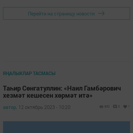
Перейти на страницу новости
ЯҢАЛЫКЛАР ТАСМАСЫ
Таһир Сөнгатуллин: «Наил Гамбәрович
хезмәт кешесен хөрмәт итә»
автор,
12 октябрь 2023 - 10:20
852
0
1