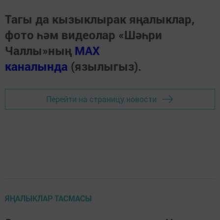
Тагы да кызыклырак яңалыклар,
фото һәм видеолар «Шәһри
Чаллы»ның
MAX
каналында
(язылыгыз).
Перейти на страницу новости
ЯҢАЛЫКЛАР ТАСМАСЫ