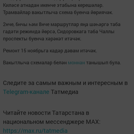
Киләсе атнадан икенче этабына керешәләр.
Трамвайлар вакытлыча схема буенча йөриячәк.
2нче, 6нчы һәм 8нче маршрутлар яңа шәһәргә таба
гадәти режимда йөрсә, Сидоровкага таба Чаллы
проспекты буенча хәрәкәт итәчәк.
Ремонт 15 ноябрьга кадәр дәвам итәчәк.
Вакытлыча схемалар белән
моннан
танышып була.
Следите за самым важным и интересным в
Telegram-канале
Татмедиа
Читайте новости Татарстана в
национальном мессенджере MАХ:
https://max.ru/tatmedia