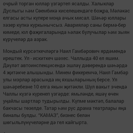
очрый торган юллар үзгәртеп ясалды. Халыклар
Дуслыгы һәм Сөембикә киселешендәге боҗра, Мәләкәс
елгасы асты күпере моңа ачык мисал. Шәһәр юллары
хәзер күпкә куркынычсыз. Аварияләр саны бермә-бер
кимеде, юл фаҗигаларында һәлак булучылар һәм зыян
күрүчеләр да азрак.
Мондый күрсәткечләргә Наил Гамбәрович ярдәмендә
ирештек. Ул - искиткеч шәхес. Чаллыда 40 ел яшим.
Дәүләт автоинспекцисендә эшләү дәверендә шәһәрдә
4 җитәкче алышынды. Минем фикеремчә, Наил Гамбәр
улы мэрлар арасында иң яхшыларының берсе. Ул
шәһәребезне 10 елга якын җитәкли. Шул вакыт эчендә
Чаллы күзгә күренеп үзгәрде: ямьләнде, яшәү өчен
уңайлы шартлар тудырылды. Күпме мәктәп, балалар
бакчасы төзелде. Татар һәм рус драма театрлары яңа
биналы булды. “КАМАЗ”, бизнес белән
шөгыльлүнүчеләрне дә гел кайгырта.