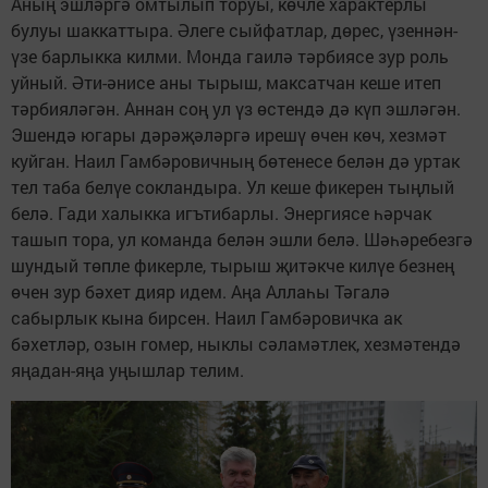
Аның эшләргә омтылып торуы, көчле характерлы
булуы шаккаттыра. Әлеге сыйфатлар, дөрес, үзеннән-
үзе барлыкка килми. Монда гаилә тәрбиясе зур роль
уйный. Әти-әнисе аны тырыш, максатчан кеше итеп
тәрбияләгән. Аннан соң ул үз өстендә дә күп эшләгән.
Эшендә югары дәрәҗәләргә ирешү өчен көч, хезмәт
куйган. Наил Гамбәровичның бөтенесе белән дә уртак
тел таба белүе сокландыра. Ул кеше фикерен тыңлый
белә. Гади халыкка игътибарлы. Энергиясе һәрчак
ташып тора, ул команда белән эшли белә. Шәһәребезгә
шундый төпле фикерле, тырыш җитәкче килүе безнең
өчен зур бәхет дияр идем. Аңа Аллаһы Тәгалә
сабырлык кына бирсен. Наил Гамбәровичка ак
бәхетләр, озын гомер, ныклы сәламәтлек, хезмәтендә
яңадан-яңа уңышлар телим.