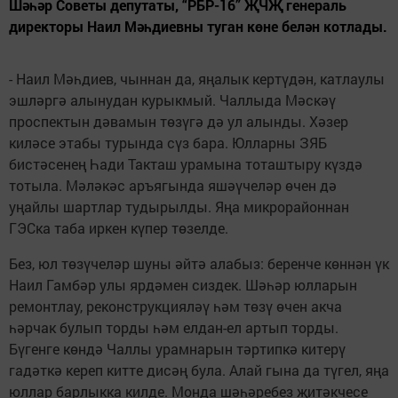
Шәһәр Советы депутаты, “РБР-16” ҖЧҖ генераль
директоры Наил Мәһдиевны туган көне белән котлады.
- Наил Мәһдиев, чыннан да, яңалык кертүдән, катлаулы
эшләргә алынудан курыкмый. Чаллыда Мәскәү
проспектын дәвамын төзүгә дә ул алынды. Хәзер
киләсе этабы турында сүз бара. Юлларны ЗЯБ
бистәсенең Һади Такташ урамына тоташтыру күздә
тотыла. Мәләкәс аръягында яшәүчеләр өчен дә
уңайлы шартлар тудырылды. Яңа микрорайоннан
ГЭСка таба иркен күпер төзелде.
Без, юл төзүчеләр шуны әйтә алабыз: беренче көннән үк
Наил Гамбәр улы ярдәмен сиздек. Шәһәр юлларын
ремонтлау, реконструкцияләү һәм төзү өчен акча
һәрчак булып торды һәм елдан-ел артып торды.
Бүгенге көндә Чаллы урамнарын тәртипкә китерү
гадәткә кереп китте дисәң була. Алай гына да түгел, яңа
юллар барлыкка килде. Монда шәһәребез җитәкчесе