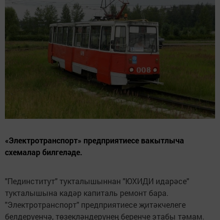
«Электротранспорт» предприятиесе вакытлыча
схемалар билгеләде.
"Пединститут" тукталышыннан "ЮХИДИ идарәсе"
тукталышына кадәр капиталь ремонт бара.
"Электротранспорт" предприятиесе җитәкчелеге
белдерүенчә, төзекләндерүнең беренче этабы тәмам.