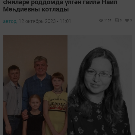
Әниләре роддомда үлгән гаилә Наил
Мәһдиевны котлады
автор,
12 октябрь 2023 - 11:01
1157
0
3