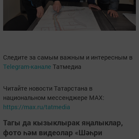
Следите за самым важным и интересным в
Telegram-канале
Татмедиа
Читайте новости Татарстана в
национальном мессенджере MАХ:
https://max.ru/tatmedia
Тагы да кызыклырак яңалыклар,
фото һәм видеолар «Шәһри