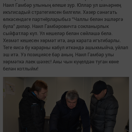
Наил Гамбәр улының өлеше зур. Юллар ул шәһәрнең
икътисадый стратегиясен билгели. Хәзер сәнәгать
өлкәсендәге партнёрларыбыз “Чаллы белән эшләргә
була” диләр. Наил Гамбәровичта сокланырлык
сыйфатлар күп. Ул кешеләр белән сөйләшә белә.
Хезмәт кешесен хөрмәт итә, аңа карата игътибарлы.
Теге яисә бу карарны кабул иткәндә ашыкмыйча, уйлап
эш итә. Уз позициясе бар аның. Наил Гамбәр улы
хөрмәткә лаек шәхес! Аны чын күңелдән туган көне
белән котлыйм!