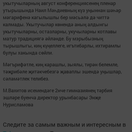
укытучыларның август конференциясенең пленар
утырышында Наил Мәһдиевның күз уңыннан шәһәр
мәгарифенә кагылышлы бер мәсьәлә дә читтә
калмады. Укытучылар көнендә аның алдынгы
укытучыларны, остазларны, укучыларны котлавы
матур традициягә әйләнде. Бу мэрыбызның
тырышлыгы, киң күңеллеге, игътибарлы, ихтирамлы
булуы хакында сөйли.
Мәгърифәтле, киң карашлы, зыялы, тирән белемле,
тәҗрибәле җитәкчебезгә җаваплы эшендә уңышлар,
сәламәтлек телибез.
М.Вахитов исемендәге 2нче гимназиянең тәрбия
эшләре буенча директор урынбасары Энҗе
Нурисламова
Следите за самым важным и интересным в