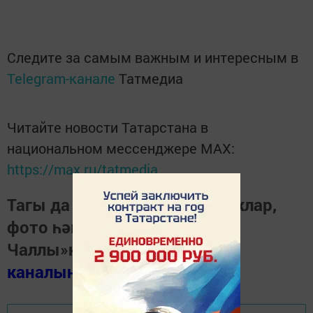
Следите за самым важным и интересным в
Telegram-канале
Татмедиа
Читайте новости Татарстана в
национальном мессенджере MАХ:
https://max.ru/tatmedia
Тагы да кызыклырак яңалыклар,
фото һәм видеолар «Шәһри
Чаллы»ның
MAX
каналында
(язылыгыз).