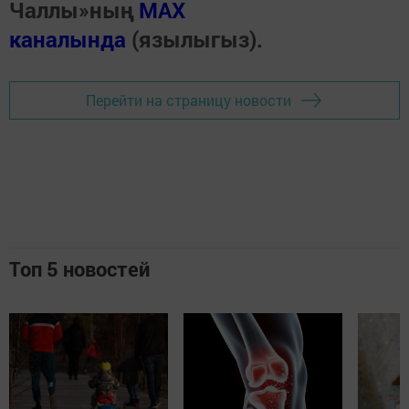
Чаллы»ның
MAX
каналында
(язылыгыз).
Перейти на страницу новости
Топ 5 новостей