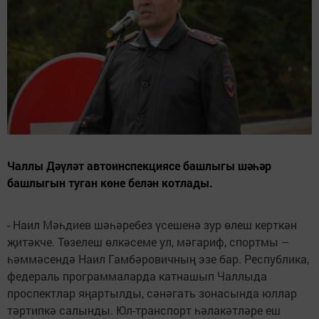
Чаллы Дәүләт автоинспекциясе башлыгы шәһәр
башлыгын туган көне белән котлады.
- Наил Мәһдиев шәһәребез үсешенә зур өлеш керткән
җитәкче. Төзелеш өлкәсеме ул, мәгариф, спортмы –
һәммәсендә Наил Гамбәровичның эзе бар. Республика,
федераль программаларда катнашып Чаллыда
проспектлар яңартылды, сәнәгать зонасында юллар
тәртипкә салынды. Юл-транспорт һәлакәтләре еш