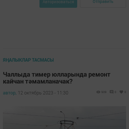
Отправить
Авторизоваться
ЯҢАЛЫКЛАР ТАСМАСЫ
Чаллыда тимер юлларында ремонт
кайчан тәмамланачак?
автор,
12 октябрь 2023 - 11:30
939
0
0