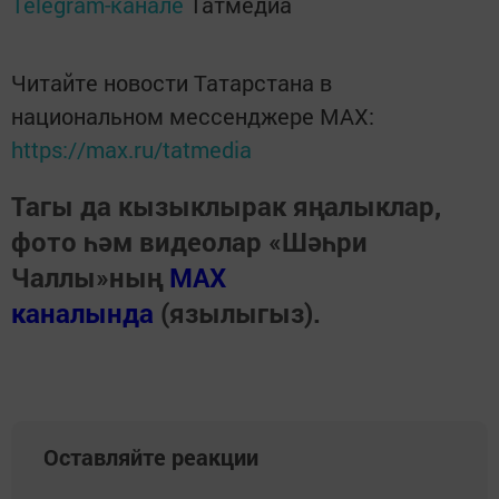
Telegram-канале
Татмедиа
Читайте новости Татарстана в
национальном мессенджере MАХ:
https://max.ru/tatmedia
Тагы да кызыклырак яңалыклар,
фото һәм видеолар «Шәһри
Чаллы»ның
MAX
каналында
(язылыгыз).
Оставляйте реакции