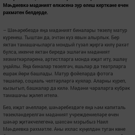
Мәһдиевкә мәдәният өлкәсенә зур өлеш керткәне өчен
рәхмәтен белдерде.
– Шәһәребездә яңа мәдәният биналары төзелү матур
күренеш. Тыштан да, эчтән күз явын алырлык. Бер
яктан тамашачыларга мондый гүзәл җиргә килү рәхәт
булса, икенче яктан биредә эшләгән мәдәният
хезмәткәрләренә, артистларга монда иҗат итү, эшләү
уңайлы. Яңа биналар төзелгәч, яшьләр дә театрларга
ешрак йөри башлады. Матур фойеларда фотога
төшәләр, социаль челтәрләргә куялар. Аларны күреп,
кызыгып, башкалар да килә. Мәдәни чараларга күбрәк
тамашачы җәлеп ителә.
Без, иҗат әһелләре, шәһәребездәге яңа һәм капиталь
төзекләндерелгән мәдәният учреждениеләре өчен
шәһәр җитәкчелегенә, шәхсән мэрыбыз Наил
Мәһдиевка рәхмәтле. Аны ихлас күңелдән туган көне