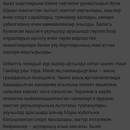
яшәү шартларына бәйле тәртипне урнаштырып була.
Шушы максаттан чыгып, мәктәп укучылары, яшьләр
өчен спорт сарайлары, тренажер заллары, һөнәри
үзбилгеләнү өчен мөмкинлекләр ачылды. Балигъ
булмаган яшьтәге укучылар арасында тәртип бозу
очракларын кисәтү өчен төрле ведомство
хезмәткәрләре белән уку йортларының максатчан
эшләре оештырылды.
Әлбәттә, мондый зур эшләр артында олпат шәхес Наил
Гамбәр улы тора. Мине иң сокландырганы – аның
гражданлык позициясе. Чөнки аның җитәкчелегендә
башкарылган эшләрнең асылына хезмәт кешесенә,
халыкка хөрмәт хисе салынган. Украинага хәрби
хезмәткә мобилизацияләнгән гаиләләргә ярдәме,
мәктәп укучыларының льготалы тукланулары,
укучылар арасында шәһәр Мэры кубогына
багышланган спорт ярышлары, матур эчтәлекле
бәйрәмнәр – шуларның ачык мисалы. Быел