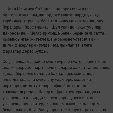
– Наил Мәһдиев Яр Чаллы шәһәре мэры итеп
билгеләнгән елны, шәһәрдәге мәктәпләрдә укыту-
тәрбиянең торышы белән танышу максатыннан, уку
йортларын йөреп чыкты. Шул уңайдан укытучылар
даирәсендә: «Мәгариф үсеше белән беренче чиратта
кызыксынган җитәкче шәһәребезне үстерәчәк!» –
дигән фикерләр әйтелде һәм, чынлап та, әлеге
фаразлар дөрес булды.
Соңгы елларда шәһәр күзгә күренеп үсте: төрле яклап
яңа микрорайоннар төзелде, аларда заман таләпләренә
җавап бирерлек балалар бакчалары, мәктәпләр
ачылды, мәдәни күңел ачу үзәкләре, мәдәният
йортлары, кинотеатрлар сафка басты, юллар
төзекләндерелде. Шәһәр инфраструктурасындагы
үзгәрешләр шәһәрдә яшәүчеләрнең рухи яктан
үзгәрешләренә китерде, чөнки мөмкинлекләр арту
белән әхлакый тәрбия үсәргә тиеш, шул очракта гына