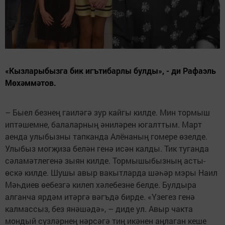
«Кызларыбызга бик игътибарлы булды», - ди Рафаэль
Мөхәммәтов.
– Быел безнең гаиләгә зур кайгы килде. Мин тормыш
иптәшемне, балаларның әниләрен югалттым. Март
аенда улыбызны тапканда Алёнаның гомере өзелде.
Улыбыз могҗиза белән генә исән калды. Тик туганда
сәламәтлегенә зыян килде. Тормышыбызның асты-
өскә килде. Шушы авыр вакытларда шәһәр мэры Наил
Мәһдиев өебезгә килеп хәлебезне белде. Булдыра
алганча ярдәм итәргә вәгъдә бирде. «Үзегез генә
калмассыз, без янәшәдә», – диде ул. Авыр чакта
мондый сүзләрнең нәрсәгә тиң икәнен аңлаган кеше