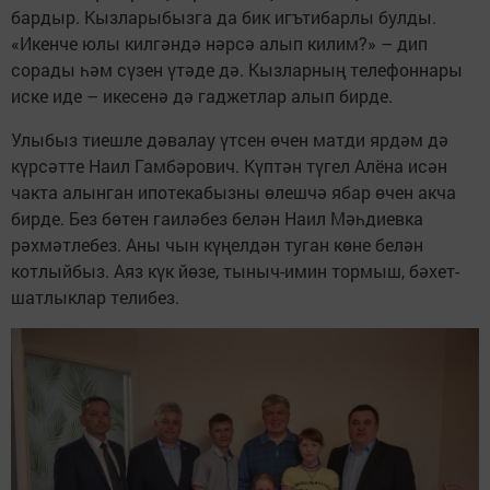
бардыр. Кызларыбызга да бик игътибарлы булды.
«Икенче юлы килгәндә нәрсә алып килим?» – дип
сорады һәм сүзен үтәде дә. Кызларның телефоннары
иске иде – икесенә дә гаджетлар алып бирде.
Улыбыз тиешле дәвалау үтсен өчен матди ярдәм дә
күрсәтте Наил Гамбәрович. Күптән түгел Алёна исән
чакта алынган ипотекабызны өлешчә ябар өчен акча
бирде. Без бөтен гаиләбез белән Наил Мәһдиевка
рәхмәтлебез. Аны чын күңелдән туган көне белән
котлыйбыз. Аяз күк йөзе, тыныч-имин тормыш, бәхет-
шатлыклар телибез.