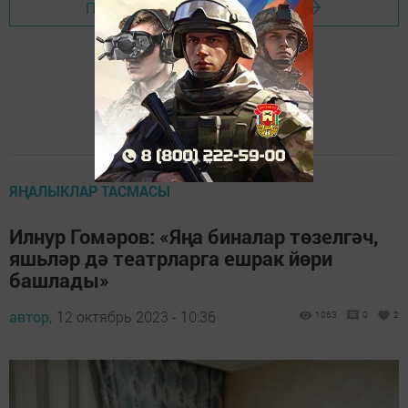
Перейти на страницу новости
ЯҢАЛЫКЛАР ТАСМАСЫ
Илнур Гомәров: «Яңа биналар төзелгәч,
яшьләр дә театрларга ешрак йөри
башлады»
автор,
12 октябрь 2023 - 10:36
1063
0
2