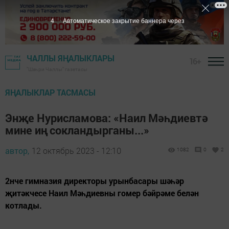
3
Автоматическое закрытие баннера через
ЧАЛЛЫ ЯҢАЛЫКЛАРЫ
16+
"Шәһри Чаллы" газетасы
ЯҢАЛЫКЛАР ТАСМАСЫ
Энҗе Нурисламова: «Наил Мәһдиевтә
мине иң сокландырганы...»
автор,
12 октябрь 2023 - 12:10
1082
0
2
2нче гимназия директоры урынбасары шәһәр
җитәкчесе Наил Мәһдиевны гомер бәйрәме белән
котлады.