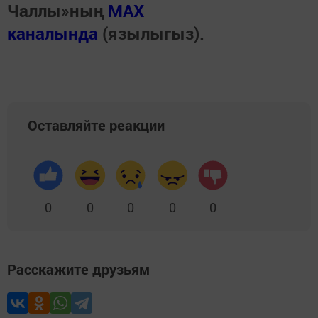
Чаллы»ның
MAX
каналында
(язылыгыз).
Оставляйте реакции
0
0
0
0
0
Расскажите друзьям