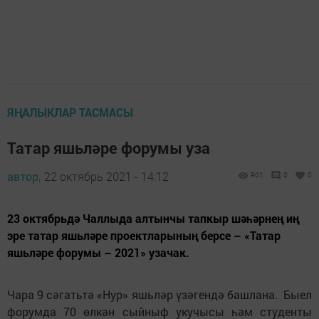
ЯҢАЛЫКЛАР ТАСМАСЫ
Татар яшьләре форумы уза
автор,
22 октябрь 2021 - 14:12
901
0
0
23 октябрьдә Чаллыда алтынчы тапкыр шәһәрнең иң
эре татар яшьләре проектларының берсе – «Татар
яшьләре форумы – 2021» узачак.
Чара 9 сәгатьтә «Нур» яшьләр үзәгендә башлана. Быел
форумда 70 өлкән сыйныф укучысы һәм студенты