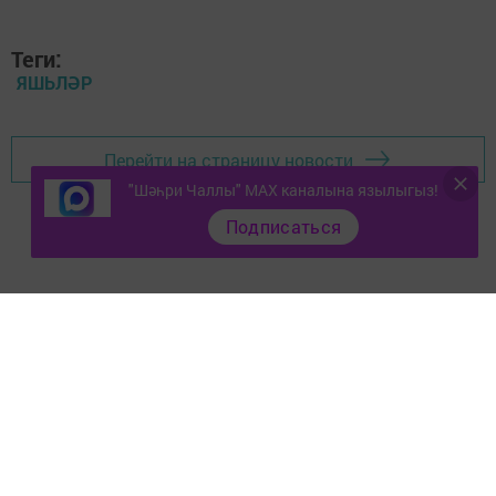
Теги:
ЯШЬЛӘР
Перейти на страницу новости
"Шәһри Чаллы" MAX каналына язылыгыз!
Подписаться