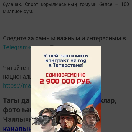
булачак. Спорт корылмасының гомуми бәясе – 100
миллион сум.
Следите за самым важным и интересным в
Telegram-канале
Татмедиа
Читайте новости Татарстана в
национальном мессенджере MАХ:
https://max.ru/tatmedia
Тагы да кызыклырак яңалыклар,
фото һәм видеолар «Шәһри
Чаллы»ның
MAX
каналында
(язылыгыз).