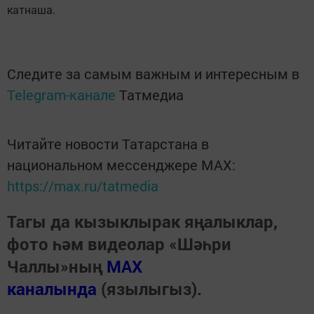
катнаша.
Следите за самым важным и интересным в
Telegram-канале
Татмедиа
Читайте новости Татарстана в
национальном мессенджере MАХ:
https://max.ru/tatmedia
Тагы да кызыклырак яңалыклар,
фото һәм видеолар «Шәһри
Чаллы»ның
MAX
каналында
(язылыгыз).