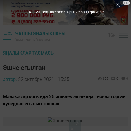
5
Автоматическое закрытие баннера через
ЧАЛЛЫ ЯҢАЛЫКЛАРЫ
16+
"Шәһри Чаллы" газетасы
ЯҢАЛЫКЛАР ТАСМАСЫ
Эшче егылган
автор,
22 октябрь 2021 - 15:35
855
0
0
Мәләкәс аръягында 25 яшьлек эшче яңа төзелә торган
күпердән егылып төшкән.