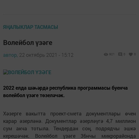
ЯҢАЛЫКЛАР ТАСМАСЫ
Волейбол үзәге
автор,
22 октябрь 2021 - 15:12
921
0
0
2022 елда шәһәрдә республика программасы буенча
волейбол үзәге төзеләчәк.
Хәзерге вакытта проект-смета документлары өчен
карар әзерләнә. Документлар әзерләүгә 4,7 миллион
сум акча тотыла. Тендердан соң, подрядчы эшкә
керешәчәк. Волейбол үзәге 36нчы микрорайонда