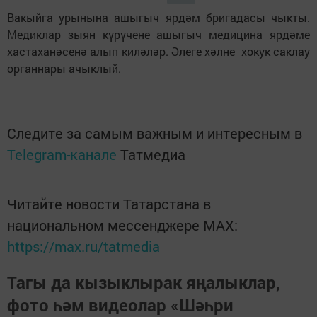
Вакыйга урынына ашыгыч ярдәм бригадасы чыкты.
Медиклар зыян күрүчене ашыгыч медицина ярдәме
хастаханәсенә алып киләләр. Әлеге хәлне хокук саклау
органнары ачыклый.
Следите за самым важным и интересным в
Telegram-канале
Татмедиа
Читайте новости Татарстана в
национальном мессенджере MАХ:
https://max.ru/tatmedia
Тагы да кызыклырак яңалыклар,
фото һәм видеолар «Шәһри