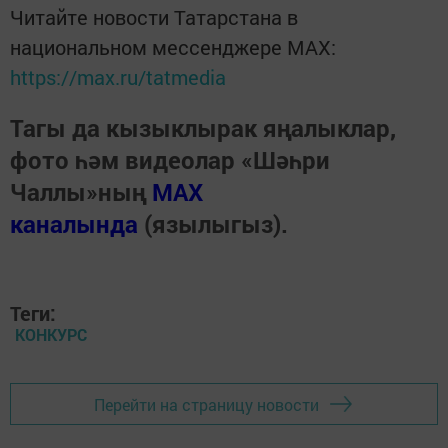
Читайте новости Татарстана в
национальном мессенджере MАХ:
https://max.ru/tatmedia
Тагы да кызыклырак яңалыклар,
фото һәм видеолар «Шәһри
Чаллы»ның
MAX
каналында
(язылыгыз).
Теги:
КОНКУРС
Перейти на страницу новости