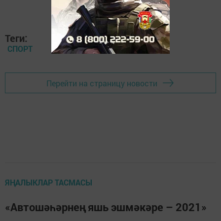
Теги:
СПОРТ
Перейти на страницу новости
ЯҢАЛЫКЛАР ТАСМАСЫ
«Автошәһәрнең яшь эшмәкәре – 2021»