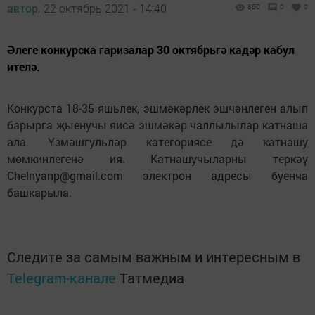
автор,
22 октябрь 2021 - 14:40
850
0
0
Әлеге конкурска гаризалар 30 октябрьгә кадәр кабул
ителә.
Конкурста 18-35 яшьлек, эшмәкәрлек эшчәнлеген алып
барырга җыенучы яисә эшмәкәр чаллылылар катнаша
ала. Үзмәшгульләр категориясе дә катнашу
мөмкинлегенә ия. Катнашучыларны теркәү
Chelnyanp@gmail.com электрон адресы буенча
башкарыла.
Следите за самым важным и интересным в
Telegram-канале
Татмедиа