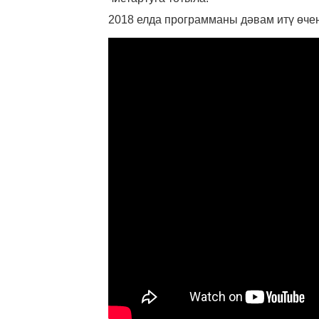
2018 елда программаны дәвам итү өче