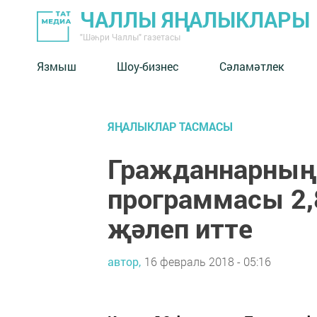
ЧАЛЛЫ ЯҢАЛЫКЛАРЫ
"Шәһри Чаллы" газетасы
Язмыш
Шоу-бизнес
Сәламәтлек
ЯҢАЛЫКЛАР ТАСМАСЫ
Гражданнарның
программасы 2,
җәлеп итте
автор,
16 февраль 2018 - 05:16