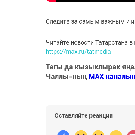
Следите за самым важным и 
Читайте новости Татарстана 
https://max.ru/tatmedia
Тагы да кызыклырак яңа
Чаллы»ның
MAX каналы
Оставляйте реакции