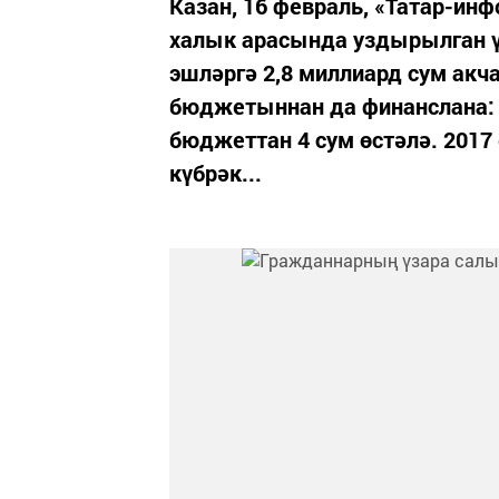
Казан, 16 февраль, «Татар-инф
халык арасында уздырылган 
эшләргә 2,8 миллиард сум акч
бюджетыннан да финанслана: 
бюджеттан 4 сум өстәлә. 2017
күбрәк...