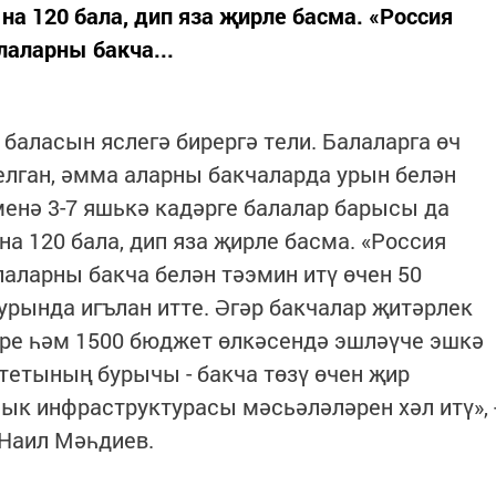
на 120 бала, дип яза җирле басма. «Россия
аларны бакча...
баласын яслегә бирергә тели. Балаларга өч
уелган, әмма аларны бакчаларда урын белән
менә 3-7 яшькә кадәрге балалар барысы да
на 120 бала, дип яза җирле басма. «Россия
аларны бакча белән тәэмин итү өчен 50
урында игълан итте. Әгәр бакчалар җитәрлек
әре һәм 1500 бюджет өлкәсендә эшләүче эшкә
тетының бурычы - бакча төзү өчен җир
ык инфраструктурасы мәсьәләләрен хәл итү», 
Наил Мәһдиев.