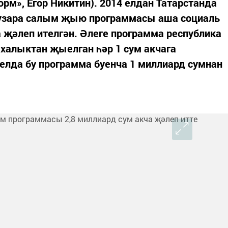
орм», Егор Никитин). 2014 елдан Татарстанда
үзара салым җыю программасы аша социаль
а җәлеп ителгән. Әлеге программа республика
халыктан җыелган һәр 1 сум акчага
 елда бу программа буенча 1 миллиард сумнан