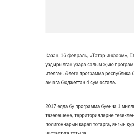
Казан, 16 февраль, «Татар-информ», Е
уздырылган үзара салым җыю программ
ителгән. Әлеге программа республика
акчага бюджеттан 4 сум өстәлә.
2017 елда бу программа буенча 1 мил
төзелешенә, территорияләрне төзеклән
полигоннарын карап тотарга, янгын ку
чистартуга тотыла.