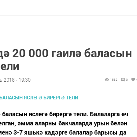
ә 20 000 гаилә баласын
тели
 2018 - 19:30
1552
0
 баласын яслегә бирергә тели. Балаларга өч
уелган, әмма аларны бакчаларда урын белән
менә 3-7 яшькә кадәрге балалар барысы да