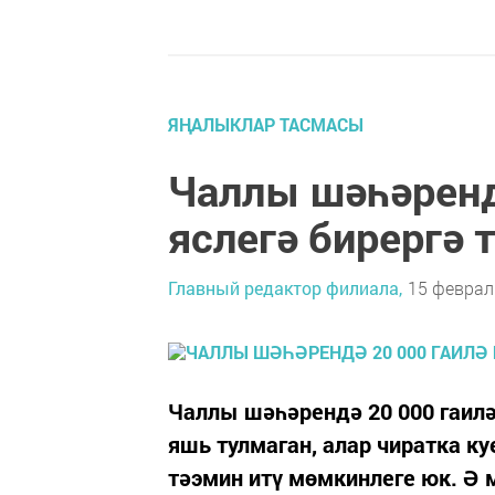
ЯҢАЛЫКЛАР ТАСМАСЫ
Чаллы шәһәренд
яслегә бирергә 
Главный редактор филиала,
15 февраль
Чаллы шәһәрендә 20 000 гаилә
яшь тулмаган, алар чиратка к
тәэмин итү мөмкинлеге юк. Ә 