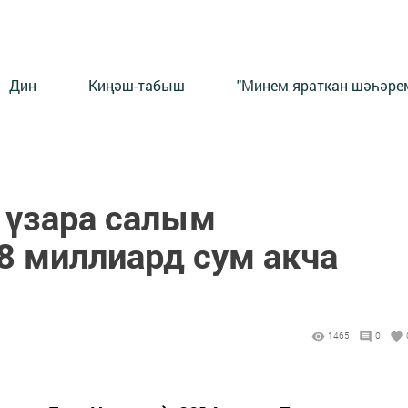
Дин
Киңәш-табыш
"Минем яраткан шәһәрем
 үзара салым
8 миллиард сум акча
1465
0