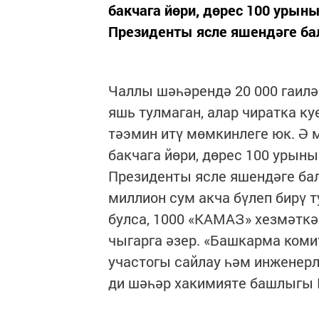
бакчага йөри, дөрес 100 урыны
Президенты ясле яшендәге бал
Чаллы шәһәрендә 20 000 гаилә 
яшь тулмаган, алар чиратка к
тәэмин итү мөмкинлеге юк. Ә 
бакчага йөри, дөрес 100 урыны
Президенты ясле яшендәге бал
миллион сум акча бүлеп бирү т
булса, 1000 «КАМАЗ» хезмәтк
чыгарга әзер. «Башкарма коми
участогы сайлау һәм инженерл
ди шәһәр хакимияте башлыгы 