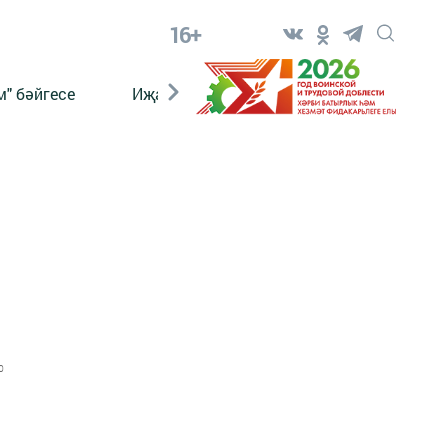
16+
" бәйгесе
Иҗат
Реклама
Онлайн язы
0