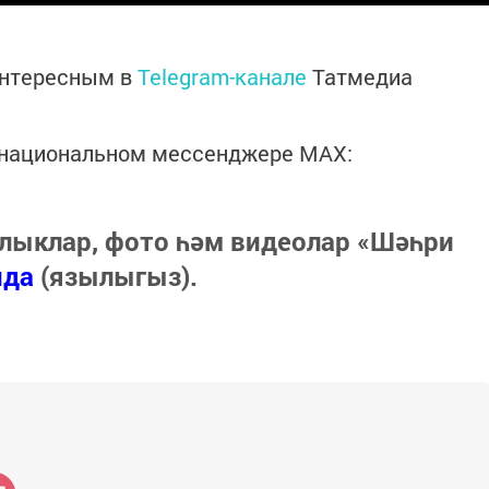
интересным в
Telegram-канале
Татмедиа
в национальном мессенджере MАХ:
лыклар, фото һәм видеолар «Шәһри
нда
(язылыгыз).