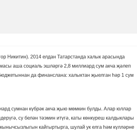
гор Никитин). 2014 елдан Татарстанда халык арасында
асы аша социаль эшләргә 2,8 миллиард сум акча җәлеп
 бюджетыннан да финанслана: халыктан җыелган һәр 1 сум
лиард сумнан күбрәк акча җыю мөмкин булды. Алар юллар
дерүгә, су белән тәэмин итүгә, каты көнкүреш калдыклары
ркынычсызлыгын кайгыртырга, шулай ук елга һәм күлләрне