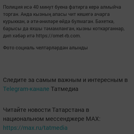
Полиция исә 40 минут буена фатирга керә алмыйча
торган. Анда кызның апасы чит кешегә ачарга
курыккан, ә әти-әниләре өйдә булмаган. Бәхеткә,
барысы да яхшы тәмамланган, кызны коткарганнар,
дип хәбәр итә https://omet-rb.com.
Фото социаль челтәрләрдән алынды
Следите за самым важным и интересным в
Telegram-канале
Татмедиа
Читайте новости Татарстана в
национальном мессенджере MАХ:
https://max.ru/tatmedia