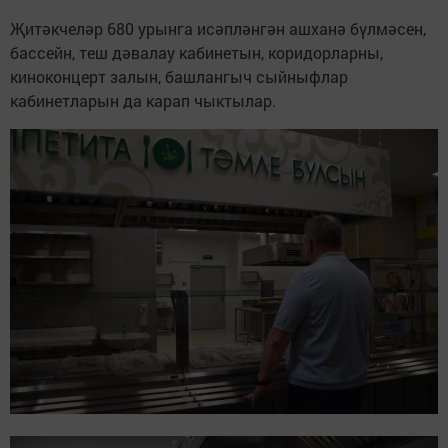
Җитәкчеләр 680 урынга исәпләнгән ашханә бүлмәсен,
бассейн, теш дәвалау кабинетын, коридорларны,
киноконцерт залын, башлангыч сыйныфлар
кабинетларын да карап чыктылар.