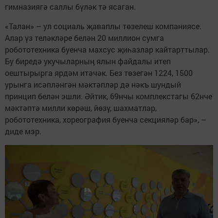
гимназиягә саллы бүләк тә ясаган.
«Талан» – ул социаль җаваплы төзелеш компаниясе.
Алар үз теләкләре белән 20 миллион сумга
робототехника буенча махсус җиһазлар кайтарттылар.
Бу биредә укучыларның ялын файдалы итеп
оештырырга ярдәм итәчәк. Без төзегән 1224, 1500
урынга исәпләнгән мәктәпләр дә нәкъ шундый
принцип белән эшли. Әйтик, 69нчы комплекстагы 62нче
мәктәптә милли көрәш, йөзү, шахматлар,
робототехника, хореография буенча секцияләр бар», –
диде мэр.