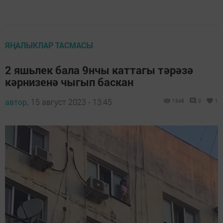
ЯҢАЛЫКЛАР ТАСМАСЫ
2 яшьлек бала 9нчы каттагы тәрәзә
кәрнизенә чыгып баскан
автор,
15 август 2023 - 13:45
1348
0
1