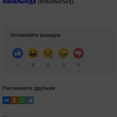
каналында
(язылыгыз).
Оставляйте реакции
0
0
0
0
0
Расскажите друзьям