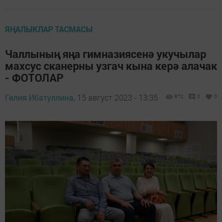
ЯҢАЛЫКЛАР ТАСМАСЫ
Чаллының яңа гимназиясенә укучылар
махсус сканерны узгач кына керә алачак
- ФОТОЛАР
Гөлия Ибатуллина,
15 август 2023 - 13:35
872
0
0