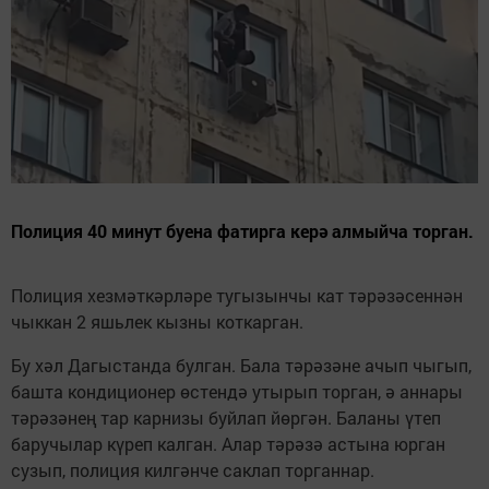
Полиция 40 минут буена фатирга керә алмыйча торган.
Полиция хезмәткәрләре тугызынчы кат тәрәзәсеннән
чыккан 2 яшьлек кызны коткарган.
Бу хәл Дагыстанда булган. Бала тәрәзәне ачып чыгып,
башта кондиционер өстендә утырып торган, ә аннары
тәрәзәнең тар карнизы буйлап йөргән. Баланы үтеп
баручылар күреп калган. Алар тәрәзә астына юрган
сузып, полиция килгәнче саклап торганнар.