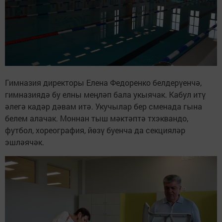
Гимназия директоры Елена Федоренко белдерүенчә,
гимназиядә бу елны меңләп бала укыячак. Кабул итү
әлегә кадәр дәвам итә. Укучылар бер сменада гына
белем алачак. Моннан тыш мәктәптә тхэквандо,
футбол, хореография, йөзү буенча да секцияләр
эшләячәк.