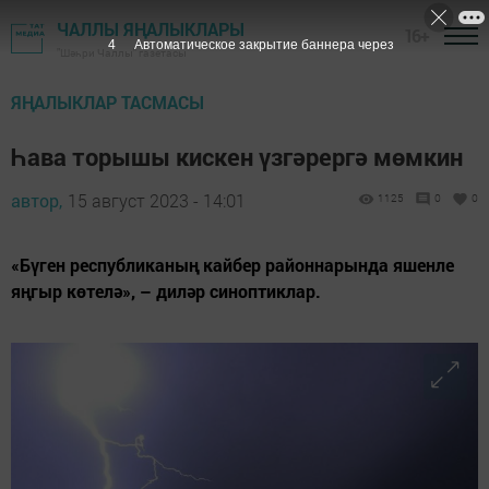
ЧАЛЛЫ ЯҢАЛЫКЛАРЫ
16+
2
Автоматическое закрытие баннера через
"Шәһри Чаллы" газетасы
ЯҢАЛЫКЛАР ТАСМАСЫ
Һава торышы кискен үзгәрергә мөмкин
автор,
15 август 2023 - 14:01
1125
0
0
«Бүген республиканың кайбер районнарында яшенле
яңгыр көтелә», – диләр синоптиклар.