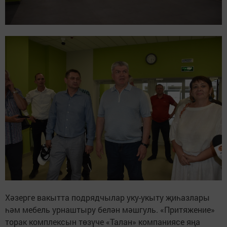
Хәзерге вакытта подрядчылар уку-укыту җиһазлары
һәм мебель урнаштыру белән мәшгуль. «Притяжение»
торак комплексын төзүче «Талан» компаниясе яңа