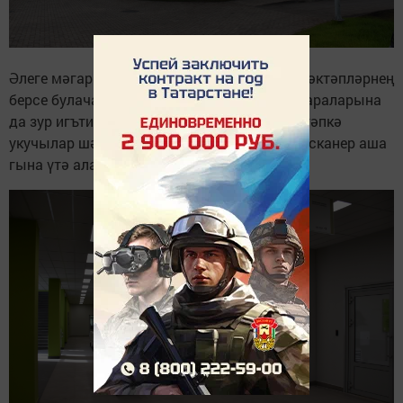
Әлеге мәгариф учреждениесе иң заманча мәктәпләрнең
берсе булачак. Биредә куркынычсызлык чараларына
да зур игътибар бирелгән. Мисал өчен, мәктәпкә
укучылар шәхесне ачыклый торган махсус сканер аша
гына үтә алачак.