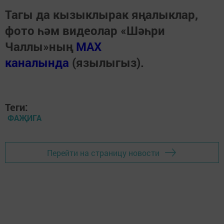
Тагы да кызыклырак яңалыклар,
фото һәм видеолар «Шәһри
Чаллы»ның
MAX
каналында
(язылыгыз).
Теги:
ФАҖИГА
Перейти на страницу новости