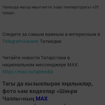
Чаллыда яңгыр явып китте. Һава температурасы +29
градус.
Следите за самым важным и интересным в
Telegram-канале
Татмедиа
Читайте новости Татарстана в
национальном мессенджере MАХ:
https://max.ru/tatmedia
Тагы да кызыклырак яңалыклар,
фото һәм видеолар «Шәһри
Чаллы»ның
MAX