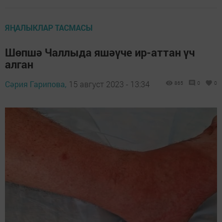
ЯҢАЛЫКЛАР ТАСМАСЫ
Шөпшә Чаллыда яшәүче ир-аттан үч
алган
Сәрия Гарипова,
15 август 2023 - 13:34
865
0
0