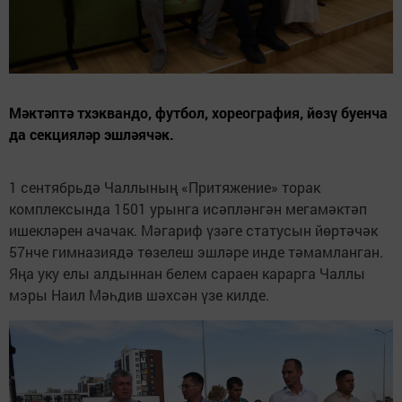
Мәктәптә тхэквандо, футбол, хореография, йөзү буенча
да секцияләр эшләячәк.
1 сентябрьдә Чаллының «Притяжение» торак
комплексында 1501 урынга исәпләнгән мегамәктәп
ишекләрен ачачак. Мәгариф үзәге статусын йөртәчәк
57нче гимназиядә төзелеш эшләре инде тәмамланган.
Яңа уку елы алдыннан белем сараен карарга Чаллы
мэры Наил Мәһдив шәхсән үзе килде.