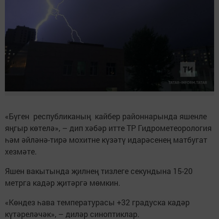
«Бүген республиканың кайбер районнарында яшенле
яңгыр көтелә», – дип хәбәр итте ТР Гидрометеорология
һәм әйләнә-тирә мохитне күзәтү идарәсенең матбугат
хезмәте.
Яшен вакытында җилнең тизлеге секундына 15-20
метрга кадәр җитәргә мөмкин.
«Көндез һава температурасы +32 градуска кадәр
күтәреләчәк», – диләр синоптиклар.