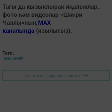
Тагы да кызыклырак яңалыклар,
фото һәм видеолар «Шәһри
Чаллы»ның
MAX
каналында
(язылыгыз).
Теги:
МӘГАРИФ
Перейти на страницу новости