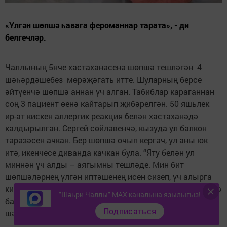
«Үлгән шөпшә һавага фероманнар тарата», - ди
белгечләр.
Чаллының 5нче хастаханәсенә шөпшә тешләгән 4
шәһәрдәшебез мөрәҗәгать итте. Шуларның берсе
әйтүенчә шөпшә аннан үч алган. Табиблар караганнан
соң 3 пациент өенә кайтарып җибәрелгән. 50 яшьлек
ир-ат кискен аллергик реакция белән хастаханәдә
калдырылган. Сергей сөйләвенчә, кызуда ул балкон
тәрәзәсен ачкан. Бер шөпшә очып кергәч, ул аны юк
итә, икенчесе диванда качкан була. “Яту белән ул
миннән үч алды – аягымны тешләде. Мин бит
шөпшәләрнең үлгән иптәшенең исен сизеп, үч алырга
килүләрен белмәдем. 15 минуттан үземне начар хис итә
"Шәһри Чаллы" MAX каналына язылыгыз!
башладым, ашыгыч ярдәм чакырттым”, - дип сөйли
Подписаться
шәһәрдәшебез.