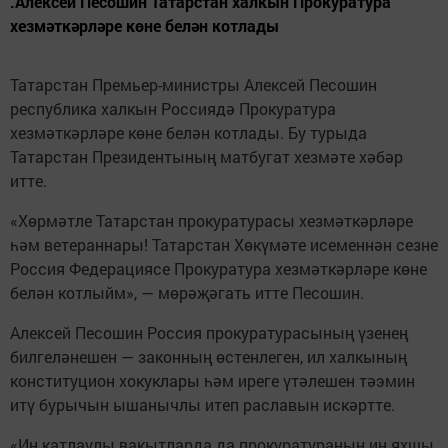
.Алексей Песошин Татарстан халкын Прокуратура
хезмәткәрләре көне белән котлады
Татарстан Премьер-министры Алексей Песошин
республика халкын Россиядә Прокуратура
хезмәткәрләре көне белән котлады. Бу турыда
Татарстан Президентының матбугат хезмәте хәбәр
итте.
«Хөрмәтле Татарстан прокуратурасы хезмәткәрләре
һәм ветераннары! Татарстан Хөкүмәте исеменнән сезне
Россия Федерациясе Прокуратура хезмәткәрләре көне
белән котлыйм», — мөрәҗәгать итте Песошин.
Алексей Песошин Россия прокуратурасының үзенең
билгеләнешен — законның өстенлеген, ил халкының
конституцион хокуклары һәм иреге үтәлешен тәэмин
итү бурычын ышанычлы итеп раславын искәртте.
«Иң катлаулы вакытларда да прокуратураның иң яхшы