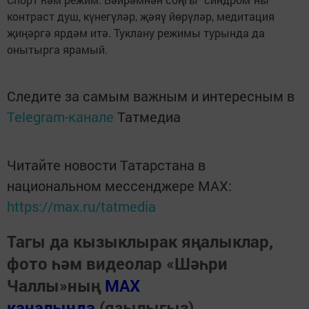
контраст душ, күнегүләр, җәяү йөрүләр, медитация
җиңәргә ярдәм итә. Туклану режимы турында да
онытырга ярамый.
Следите за самым важным и интересным в
Telegram-канале
Татмедиа
Читайте новости Татарстана в
национальном мессенджере MАХ:
https://max.ru/tatmedia
Тагы да кызыклырак яңалыклар,
фото һәм видеолар «Шәһри
Чаллы»ның
MAX
каналында
(язылыгыз).