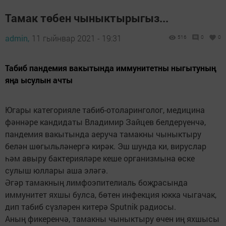
Тамак төбен чыныктырыгыз...
admin,
11 гыйнвар 2021 - 19:31
516
0
0
Табиб пандемия вакытында иммунитетны ныгытуның
яңа ысулын ачты
Югары категорияле табиб-отоларинголог, медицина
фәннәре кандидаты Владимир Зайцев белдерүенчә,
пандемия вакытында аеруча тамакны чыныктыру
белән шөгыльләнергә кирәк. Эш шунда ки, вируслар
һәм авыру бактерияләре кеше организмына өске
сулыш юллары аша эләгә.
Әгәр тамакның лимфоэпителиаль боҗрасында
иммунитет яхшы булса, бөтен инфекция юкка чыгачак,
дип табиб сүзләрен китерә Sputnik радиосы.
Аның фикеренчә, тамакны чыныктыру өчен иң яхшысы