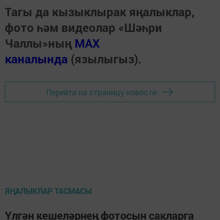
Тагы да кызыклырак яңалыклар,
фото һәм видеолар «Шәһри
Чаллы»ның
MAX
каналында
(язылыгыз).
Перейти на страницу новости
ЯҢАЛЫКЛАР ТАСМАСЫ
Үлгән кешеләрнең фотосын сакларга