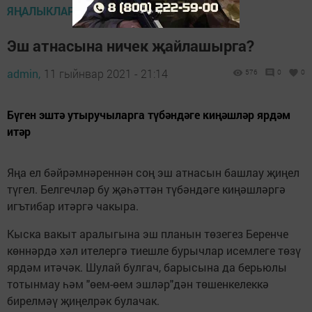
ЯҢАЛЫКЛАР ТАСМАСЫ
Эш атнасына ничек җайлашырга?
admin,
11 гыйнвар 2021 - 21:14
576
0
0
Бүген эштә утыручыларга түбәндәге киңәшләр ярдәм
итәр
Яңа ел бәйрәмнәреннән соң эш атнасын башлау җиңел
түгел. Белгечләр бу җәһәттән түбәндәге киңәшләргә
игътибар итәргә чакыра.
Кыска вакыт аралыгына эш планын төзегез Беренче
көннәрдә хәл ителергә тиешле бурычлар исемлеге төзү
ярдәм итәчәк. Шулай булгач, барысына да берьюлы
тотынмау һәм "өем-өем эшләр"дән төшенкелеккә
бирелмәү җиңелрәк булачак.