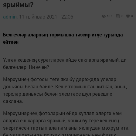
ярыймы?
admin,
11 гыйнвар 2021 - 22:06
587
0
0
Белгечләр аларның тормышка тәэсир итүе турында
әйткән
Үлгән кешенең сурәтләрен өйдә сакларга ярамый, ди
белгечләр. Ни өчен?
Мәрхүмнең фотосы теге яки бу дәрәҗәдә үлеләр
дөньясы белән бәйле. Кеше тормыштан киткәч, аның
тереләр дөньясы белән элемтәсе шул рәвешле
саклана.
Мәрхүмнәрнең фотоларын өйдә күпләп эләргә һәм
аларга еш карарга ярамый, чөнки бу тере кешенең
энергиясен тартып ала һәм аны яклаудан мәхрүм итә,
бу, үз чиратында, психик, эмоциональ һәм физик