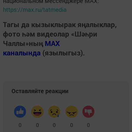
национальном мессенджере MАХ:
https://max.ru/tatmedia
Тагы да кызыклырак яңалыклар,
фото һәм видеолар «Шәһри
Чаллы»ның
MAX
каналында
(язылыгыз).
Оставляйте реакции
0
0
0
0
0