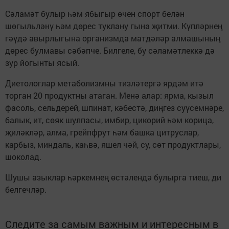
Сәламәт булыр һәм ябыгыр өчен спорт белән
шөгыльләнү һәм дөрес туклану гына җитми. Күпләрнең
гәүдә авырлыгына организмда матдәләр алмашының
дөрес булмавы сәбәпче. Билгеле, бу сәламәтлеккә дә
зур йогынты ясый.
Диетологлар метаболизмны тизләтергә ярдәм итә
торган 20 продуктны атаган. Менә алар: ярма, кызыл
фасоль, сельдерей, шпинат, кәбестә, диңгез суүсемнәре,
балык, ит, сөяк шулпасы, имбир, цикорий һәм корица,
җиләкләр, алма, грейпфрут һәм башка цитруслар,
карбыз, миндаль, каһвә, яшел чәй, су, сөт продуктлары,
шоколад.
Шушы азыклар һәркемнең өстәлендә булырга тиеш, ди
белгечләр.
Следите за самым важным и интересным в