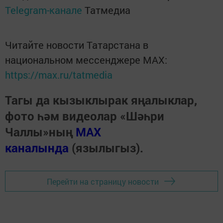
Telegram-канале
Татмедиа
Читайте новости Татарстана в
национальном мессенджере MАХ:
https://max.ru/tatmedia
Тагы да кызыклырак яңалыклар,
фото һәм видеолар «Шәһри
Чаллы»ның
MAX
каналында
(язылыгыз).
Перейти на страницу новости