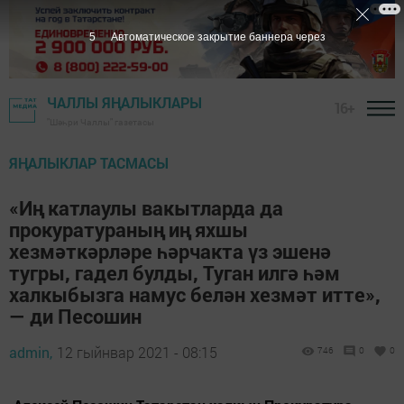
4
Автоматическое закрытие баннера через
ЧАЛЛЫ ЯҢАЛЫКЛАРЫ
16+
"Шәһри Чаллы" газетасы
ЯҢАЛЫКЛАР ТАСМАСЫ
«Иң катлаулы вакытларда да
прокуратураның иң яхшы
хезмәткәрләре һәрчакта үз эшенә
тугры, гадел булды, Туган илгә һәм
халкыбызга намус белән хезмәт итте»,
— ди Песошин
admin,
12 гыйнвар 2021 - 08:15
746
0
0