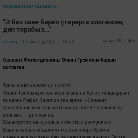
ЯҢАЛЫКЛАР ТАСМАСЫ
"Ә без сине бәреп үтерергә килгәнсең
дип торабыз..."
admin,
11 гыйнвар 2021 - 18:28
543
0
0
Салават Фәтхетдиновны Элвин Грей өенә барып
котлаган.
Туган көнгә бүләге дә бүләге!
Элвин Грейның өлкән коллегасына бүләк тапшыруын
видеога Рифат Зарипов төшергән. «Салават
Зәкиевичне кем генә котламады бүген! Энекәше дә
килгән», — дип яза ул.
Башкортстанның халык артистын республика
Башлыгының мәдәният мәсьәләләре буенча
киңәшчесе котлавы бер дә сәер түгел анысы. Әмма