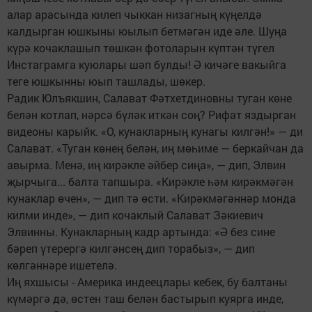
алар арасында килеп чыккан низагның күңелдә
калдырган юшкыны юылып бетмәгән иде әле. Шуңа
күрә кочаклашып төшкән фотоларын күптән түгел
Инстаграмга куюлары шәп булды! Ә кичәге вакыйга
теге юшкынны юып ташлады, шөкер.
Радик Юлъякшин, Салават Фәтхетдиновны туган көне
белән котлап, нәрсә бүләк иткән соң? Рифат яздырган
видеоны карыйк. «О, кунакларның кунагы килгән!» — ди
Салават. «Туган көнең белән, иң мөһиме — беркайчан да
авырма. Менә, иң кирәкле әйбер сиңа», — дип, Элвин
җырчыга... балта тапшыра. «Кирәкле һәм кирәкмәгән
кунаклар өчен», — дип тә өсти. «Кирәкмәгәннәр монда
килми инде», — дип кочаклый Салават Зәкиевич
Элвинны. Кунакларның кадр артында: «Ә без сине
бәреп үтерергә килгәнсең дип торабыз», — дип
көлгәннәре ишетелә.
Иң яхшысы - Америка индеецлары кебек, бу балтаны
күмәргә дә, өстен таш белән бастырып куярга инде,