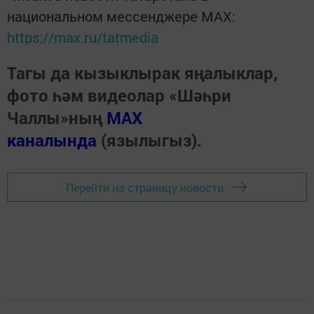
национальном мессенджере MАХ:
https://max.ru/tatmedia
Тагы да кызыклырак яңалыклар,
фото һәм видеолар «Шәһри
Чаллы»ның
MAX
каналында
(язылыгыз).
Перейти на страницу новости