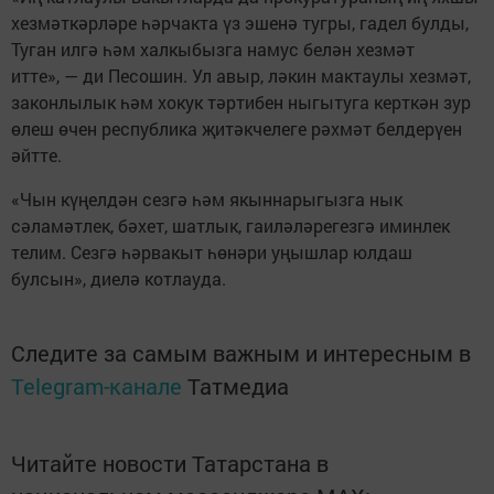
хезмәткәрләре һәрчакта үз эшенә тугры, гадел булды,
Туган илгә һәм халкыбызга намус белән хезмәт
итте», — ди Песошин. Ул авыр, ләкин мактаулы хезмәт,
законлылык һәм хокук тәртибен ныгытуга керткән зур
өлеш өчен республика җитәкчелеге рәхмәт белдерүен
әйтте.
«Чын күңелдән сезгә һәм якыннарыгызга нык
сәламәтлек, бәхет, шатлык, гаиләләрегезгә иминлек
телим. Сезгә һәрвакыт һөнәри уңышлар юлдаш
булсын», диелә котлауда.
Следите за самым важным и интересным в
Telegram-канале
Татмедиа
Читайте новости Татарстана в