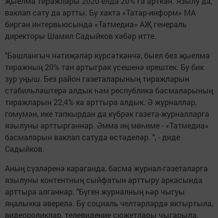
җыелма тиражлары 2020 елда 20% га арткан. Язылу да,
ваклап сату да артты. Бу хакта «Татар-информ» МА
биргән интервьюсында «Татмедиа» АҖ генераль
директоры Шамил Садыйков хәбәр итте.
"Башлангыч нәтиҗәләр күрсәткәнчә, быел без җыелма
тиражның 20% тан артыграк үсешенә ирештек. Бу бик
зур уңыш. Без район газеталарының тиражларын
стабильләштерә алдык һәм республика басмаларының
тиражларын 22,4% ка арттыра алдык. Ә журналлар,
гомумән, ике тапкырдан да күбрәк газета-журналларга
язылуны арттырганнар. Әмма иң мөһиме - «Татмедиа»
басмаларын ваклап сатуда өстәделәр. ", - диде
Садыйков.
Аның сүзләренә караганда, басма журнал-газеталарга
язылуны контентның сыйфатын арттыру аркасында
арттыра алганнар. "Бүген журналның һәр чыгуы
яңалыкка әверелә. Бу социаль челтәрләрдә яктыртыла,
видеороликлар, телевидение сюжетлары чыгарыла.