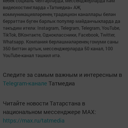
кебек социаль челтәрләрдә, мессенджерларда һәм
видеохостингларда «Татмедиа» АҖ
коммуникацияләренең традицион каналлары белән
беррәттән бүген барлык популяр мәйданчыкларда да
тәкъдим ителә: Instagram, Telegram, Telegram, YouTube,
TikTok, ВКонтакте, Одноклассники, Facebook, Twitter,
Whatsapp. Компания берләшмәләренең гомуми саны
350 биттән артык, мессенджерларда 50 канал, 100
YouTube-канал тәшкил итә.
Следите за самым важным и интересным в
Telegram-канале
Татмедиа
Читайте новости Татарстана в
национальном мессенджере MАХ:
https://max.ru/tatmedia