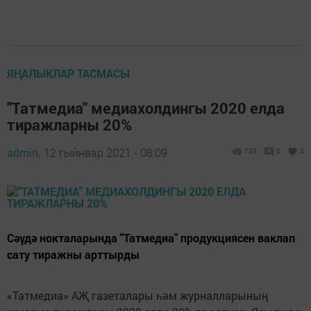
ЯҢАЛЫКЛАР ТАСМАСЫ
"Татмедиа" медиахолдингы 2020 елда
тиражларны 20%
admin,
12 гыйнвар 2021 - 08:09
733
0
0
Сәүдә нокталарында "Татмедиа" продукциясен ваклап
сату тиражны арттырды
«Татмедиа» АҖ газеталары һәм журналларының