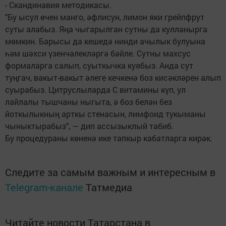
- Скандинавия методикасы.
"Бу ысул өчен манго, әфлисун, лимон яки грейпфрут
суты алабыз. Яңа чыгарылган сутны да кулланырга
мөмкин. Барысы да кешедә нинди ачылык булуына
һәм шәхси үзенчәлекләргә бәйле. Сутны махсус
формаларга салып, суыткычка куябыз. Анда сут
туңгач, вакыт-вакыт әлеге кечкенә боз кисәкләрен алып
суырабыз. Цитруслыларда С витамины күп, ул
лайлалы тышчаны ныгыта, ә боз белән без
йоткылыкның арткы стенасын, лимфоид тукыманы
чыныктырабыз", — дип ассызыклый табиб.
Бу процедураны көненә ике тапкыр кабатларга кирәк.
Следите за самым важным и интересным в
Telegram-канале
Татмедиа
Читайте новости Татарстана в