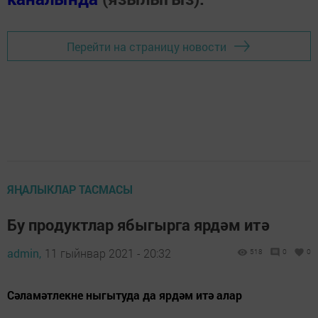
Перейти на страницу новости
ЯҢАЛЫКЛАР ТАСМАСЫ
Бу продуктлар ябыгырга ярдәм итә
admin,
11 гыйнвар 2021 - 20:32
518
0
0
Сәламәтлекне ныгытуда да ярдәм итә алар