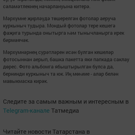
сәламәтлекнең начарлануына китерә.
Мәрхүмне җирләүдә төшерелгән фотолар аеруча
куркыныч тудыра. Мондый фотолар тере кешегә
фаҗига турында онытырга һәм тынычланырга ирек
бирмәячәк.
Мәрхүмнәрнең сурәтләрен исән булган кешеләр
фотосыннан аерып, башка пакетта яки папкада саклау
дөрес. Фото альбомга ябыштырылган булса да,
бернинди куркыныч та юк. Иң мөһиие - алар белән
мавыкмаска кирәк.
Следите за самым важным и интересным в
Telegram-канале
Татмедиа
Читайте новости Татарстана в