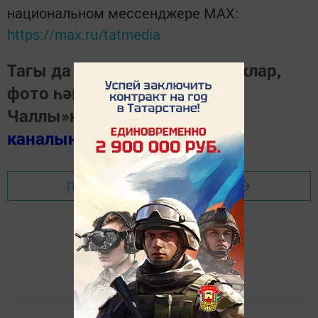
национальном мессенджере MАХ:
https://max.ru/tatmedia
Тагы да кызыклырак яңалыклар,
фото һәм видеолар «Шәһри
Чаллы»ның
MAX
каналында
(язылыгыз).
Перейти на страницу новости