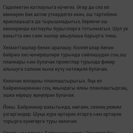
Гадилектән катлаулыга күчегез. Әгәр дә сез ял
көннәрен бик актив үткәрдегез икән, эш тәртибенә
яраклашырга да тырышмадыгыз, беренче эш
көннәрендә катлаулы бурычларга тотынмагыз. Шул ук
вакытта көн саен эшләр авырлаша барырга тиеш.
Хезмәттәшләр белән аралашу. Коллегалар белән
бәйрәм хис-кичерешләре турында сөйләшүдән соң эш
планнары һәм булачак проектлар турында фикер
алышуга салмак кына күчү нәтиҗәле булачак.
Киләчәк ялларны планлаштырыгыз. Яңа ел
бәйрәмнәреннән соң, якындагы ялны планлаштырсаң,
эшкә керешү җиңелрәк булачак.
Йокы. Бәйрәмнәр вакытында, мөгаен, сезнең режим
үзгәргәндер. Шуңа күрә иртәрәк ятарга һәм иртәрәк
торырга күнегергә туры киләчәк.
Спорт һәм режим. Бәйрәмнән соңгы "синдром"ны