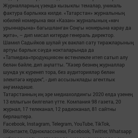
Журналларның үзендә кызыклы темалар, уникаль
фактура барлыкка килде. «Татарстан» журналының
юбилей номерына яки «Казан» журналының «көч
урыннарына» багышланган Соңгы номерына карау да
җитә», – дип мисал китерде генераль директор.
Шамил Садыйков шулай ук ваклап сату тиражларының
артуы барлык сәүдә нокталарында да
«Татмедиа»продукциясен өстенлекле итеп сатып алу
белән бәйле, дип аңлатты. "Хәзер безнең журналлар
шунда ук күренеп тора, без аудиторияләр белән
элемтәгә кердек", - дип ассызыклады агентлык
әңгәмәдәше.
Татарстанның иң эре медиахолдингы 2020 елда үзенең
13 еллыгын билгеләп үтте. Компания 98 газета, 20
журнал, 17 телеканал, 12 радиоканал, 81 сайтны
берләштерә.
Facebook, Instagram, Telegram, YouTube, TikTok,
ВКонтакте, Одноклассники, Facebook, Twitter, Whatsapp