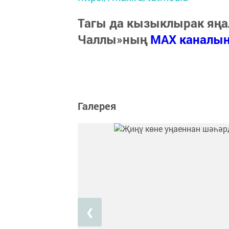
Тагы да кызыклырак яңа
Чаллы»ның
MAX каналы
Галерея
❮