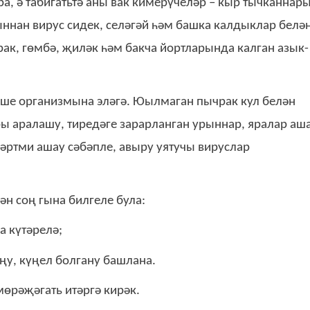
а, ә табигатьтә аны вак кимерүчеләр – кыр тычканнар
ннан вирус сидек, селәгәй һәм башка калдыклар белә
ак, гөмбә, җиләк һәм бакча йортларында калган азык-
еше организмына эләгә. Юылмаган пычрак кул белән
ы аралашу, тиредәге зарарланган урыннар, яралар аш
кәртми ашау сәбәпле, авыру уятучы вируслар
ән соң гына билгеле була:
а күтәрелә;
ңу, күңел болгану башлана.
мөрәҗәгать итәргә кирәк.