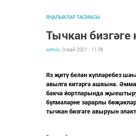
ЯҢАЛЫКЛАР ТАСМАСЫ
Тычкан бизгәге
admin,
3 май 2021 - 11:38
Яз җитү белән күпләребез шәһ
авылга китәргә ашкына. Әмма
бакча йортларында җыештыру
бүлмәләрне зарарлы бөҗәкләр
тычкан бизгәге авыруын эләк