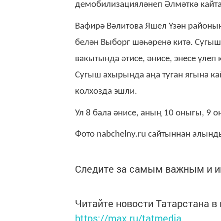
демобилизацияләнеп Әлмәткә кайта.
Вафирә Вәлитова Яшел Үзән районын
белән Выборг шәһәренә китә. Сугы
вакытында әтисе, әнисе, энесе үлеп
Сугыш ахырында аңа туган ягына ка
колхозда эшли.
Ул 8 бала әнисе, аның 10 оныгы, 9 
Фото nabchelny.ru cайтыннан алынд
Следите за самым важным и 
Читайте новости Татарстана 
https://max.ru/tatmedia