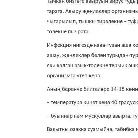
Тычкан бизгәге авыруын вирус тудыр
тарата. Авыру җәнлекләр организмы
чыгарылып, тышкы тирәлекне – туфр
төлекне пычрата.
Инфекция нигездә һава-тузан аша к
ашау, җәнлекләр белән турыдан-тур
яки калган азык-төлекне термик эш
организмга үтеп керә.
Аның беренче билгеләре 14-15 көнн
– температура кинәт кенә 40 градуск
– буыннар һәм мускуллар авырта, ту
Вакытны озакка сузмыйча, табибка 