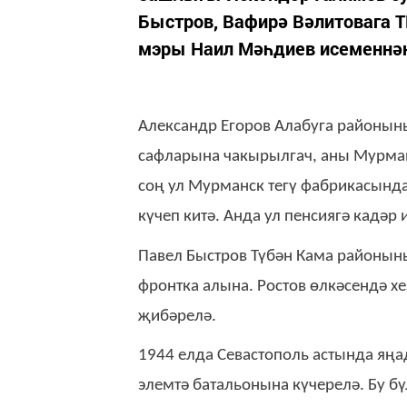
Быстров, Вафирә Вәлитовага 
мэры Наил Мәһдиев исеменнә
Александр Егоров Алабуга районын
сафларына чакырылгач, аны Мурма
соң ул Мурманск тегү фабрикасында
күчеп китә. Анда ул пенсиягә кадәр
Павел Быстров Түбән Кама районын
фронтка алына. Ростов өлкәсендә х
җибәрелә.
1944 елда Севастополь астында яңа
элемтә батальонына күчерелә. Бу бү