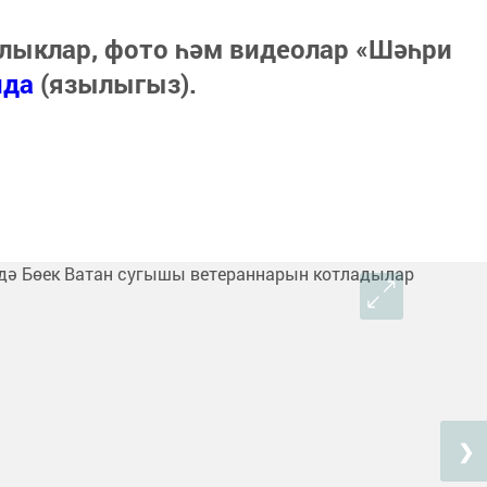
лыклар, фото һәм видеолар «Шәһри
нда
(язылыгыз).
❯