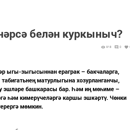
 нәрсә белән куркыныч?
918
0
әр ыгы-зыгысыннан ераграк – бакчаларга,
 табигатьнең матурлыгына хозурланганчы,
 эшләре башкарасы бар. Һәм иң мөһиме –
гә һәм кимерүчеләргә каршы эшкәртү. Чөнки
терергә мөмкин.