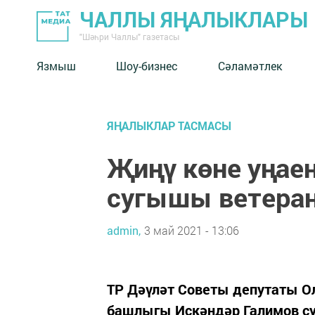
ЧАЛЛЫ ЯҢАЛЫКЛАРЫ
"Шәһри Чаллы" газетасы
Язмыш
Шоу-бизнес
Сәламәтлек
ЯҢАЛЫКЛАР ТАСМАСЫ
Җиңү көне уңае
сугышы ветера
admin,
3 май 2021 - 13:06
ТР Дәүләт Советы депутаты О
башлыгы Искәндәр Галимов су