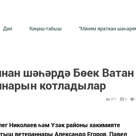
Дин
Киңәш-табыш
"Минем яраткан шәһәрем
ннан шәһәрдә Бөек Ватан
ннарын котладылар
877
0
лег Николаев һәм Үзәк районы хакимияте
гыш ветераннары Александр Егоров, Павел