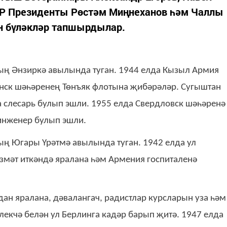
ТР Президенты Рөстәм Миңнеханов һәм Чаллы
н бүләкләр тапшырдылар.
ың Әнзиркә авылында туган. 1944 елда Кызыл Армия
нск шәһәренең Төнъяк флотына җибәрәләр. Сугыштан
 слесарь булып эшли. 1955 елда Свердловск шәһәренә
 инженер булып эшли.
ың Югары Үрәтмә авылында туган. 1942 елда ул
езмәт иткәндә яралана һәм Армения госпиталенә
дан яралана, дәвалангач, радистлар курсларын уза һәм
лекчә белән ул Берлинга кадәр барып җитә. 1947 елда