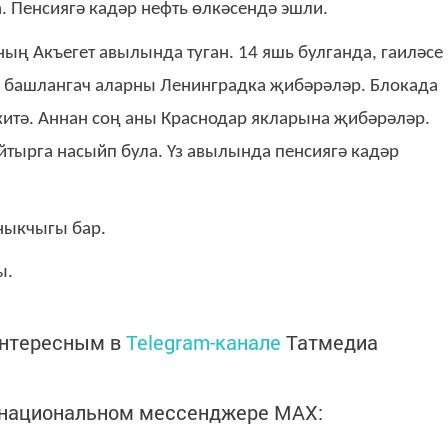
 Пенсиягә кадәр нефть өлкәсендә эшли.
ың Акъегет авылында туган. 14 яшь булганда, гаиләсе
ш башлангач аларны Ленинградка җибәрәләр. Блокада
 китә. Аннан соң аны Краснодар якларына җибәрәләр.
йтырга насыйп була. Үз авылында пенсиягә кадәр
оныкчыгы бар.
ы.
интересным в
Telegram-канале
Татмедиа
в национальном мессенджере MАХ: