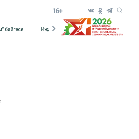
16+
" бәйгесе
Иҗат
Реклама
Онлайн язы
0