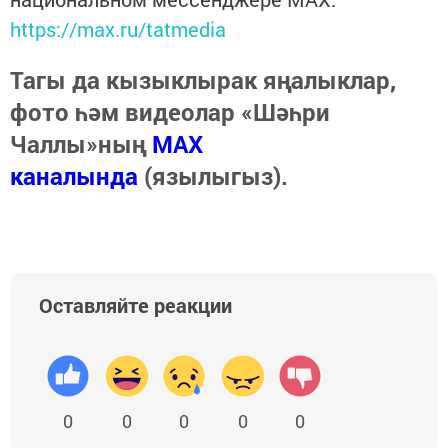
https://max.ru/tatmedia
Тагы да кызыклырак яңалыклар,
фото һәм видеолар «Шәһри
Чаллы»ның
MAX
каналында
(язылыгыз).
Оставляйте реакции
0
0
0
0
0