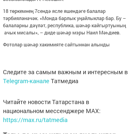
18 төркемнең 7сендә ясле яшендәге балалар
тәрбияләнәчәк. «Монда барлык уңайлыклар бар. Бу –
балаларны дәүләт, республика, шәһәр кайгыртуының
ачык мисалы», – диде шәһәр мэры Наил Мәһдиев.
Фотолар шәһәр хакимияте сайтыннан алынды
Следите за самым важным и интересным в
Telegram-канале
Татмедиа
Читайте новости Татарстана в
национальном мессенджере MАХ:
https://max.ru/tatmedia