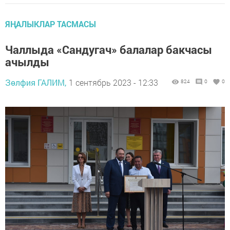
ЯҢАЛЫКЛАР ТАСМАСЫ
Чаллыда «Сандугач» балалар бакчасы
ачылды
Зөлфия ГАЛИМ,
1 сентябрь 2023 - 12:33
824
0
0