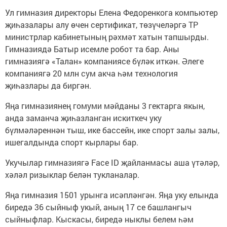
Ул гимназия директоры Елена Федоренкога компьютер
җиһазалары алу өчен сертификат, төзүчеләргә ТР
министрлар кабинетының рәхмәт хатын тапшырды.
Гимназиядә Батыр исемле робот та бар. Аны
гимназиягә «Талан» компаниясе бүләк иткән. Әлеге
компаниягә 20 млн сум акча һәм технология
җиһазлары да биргән.
Яңа гимназиянең гомуми мәйданы 3 гектарга якын,
анда заманча җиһазланган искиткеч уку
бүлмәләреннән тыш, ике бассейн, ике спорт залы залы,
ишегалдында спорт кырлары бар.
Укучылар гимназиягә Face ID җайланмасы аша үтәләр,
хәләл ризыклар белән тукланалар.
Яңа гимназия 1501 урынга исәпләнгән. Яңа уку елында
биредә 36 сыйныф укый, аның 17 се башлангыч
сыйныфлар. Кыскасы, биредә ныклы белем һәм