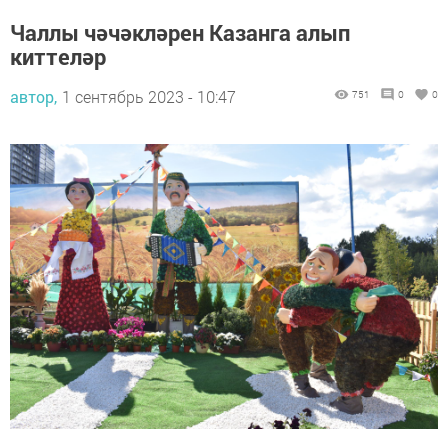
Чаллы чәчәкләрен Казанга алып
киттеләр
автор,
1 сентябрь 2023 - 10:47
751
0
0