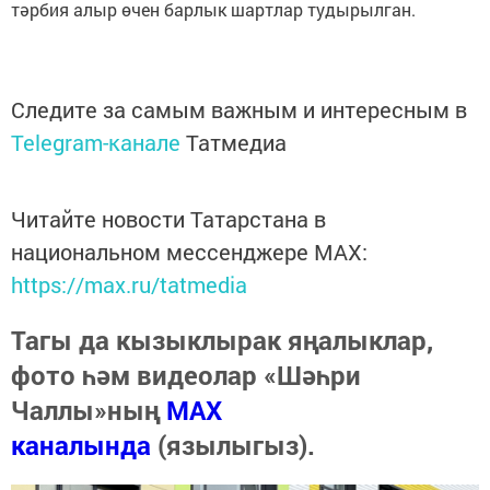
тәрбия алыр өчен барлык шартлар тудырылган.
Следите за самым важным и интересным в
Telegram-канале
Татмедиа
Читайте новости Татарстана в
национальном мессенджере MАХ:
https://max.ru/tatmedia
Тагы да кызыклырак яңалыклар,
фото һәм видеолар «Шәһри
Чаллы»ның
MAX
каналында
(язылыгыз).