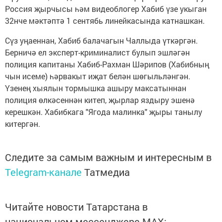
Россия җырчысы һәм видеоблогер Хабиб үзе укыган
32нче мәктәптә 1 сентябь линейкасында катнашкан.
Сүз уңаеннан, Хабиб балачагын Чаллыда үткәргән.
Берничә ел эксперт-криминалист булып эшләгән
полиция капитаны Хабиб-Рахман Шәрипов (Хабибның
чын исеме) һәрвакыт иҗат белән шөгыльләнгән.
Үзенең хыялын тормышка ашыру максатыннан
полиция өлкәсеннән китеп, җырлар яздыру эшенә
керешкән. Хабибкага "Ягода малинка" җыры танылу
китергән.
Следите за самым важным и интересным в
Telegram-канале
Татмедиа
Читайте новости Татарстана в
национальном мессенджере MАХ: