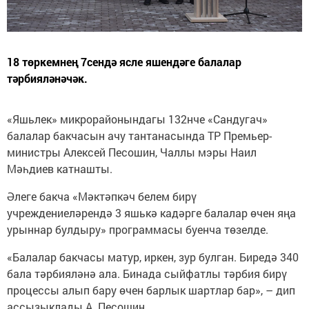
18 төркемнең 7сендә ясле яшендәге балалар
тәрбияләнәчәк.
«Яшьлек» микрорайонындагы 132нче «Сандугач»
балалар бакчасын ачу тантанасында ТР Премьер-
министры Алексей Песошин, Чаллы мэры Наил
Мәһдиев катнашты.
Әлеге бакча «Мәктәпкәч белем бирү
учреждениеләрендә 3 яшькә кадәрге балалар өчен яңа
урыннар булдыру» программасы буенча төзелде.
«Балалар бакчасы матур, иркен, зур булган. Биредә 340
бала тәрбияләнә ала. Бинада сыйфатлы тәрбия бирү
процессы алып бару өчен барлык шартлар бар», – дип
ассызыклады А. Песошин.