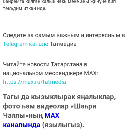
бәйрәмгә килгән халык нәкь менә аны җинүче дип
тәкъдим иткән иде.
Следите за самым важным и интересным в
Telegram-канале
Татмедиа
Читайте новости Татарстана в
национальном мессенджере MАХ:
https://max.ru/tatmedia
Тагы да кызыклырак яңалыклар,
фото һәм видеолар «Шәһри
Чаллы»ның
MAX
каналында
(язылыгыз).