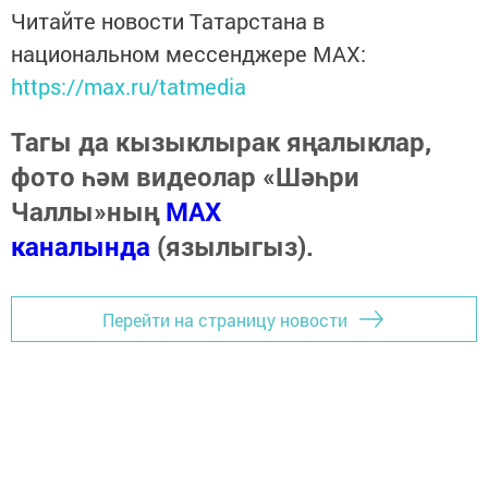
Читайте новости Татарстана в
национальном мессенджере MАХ:
https://max.ru/tatmedia
Тагы да кызыклырак яңалыклар,
фото һәм видеолар «Шәһри
Чаллы»ның
MAX
каналында
(язылыгыз).
Перейти на страницу новости