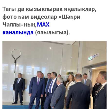
Тагы да кызыклырак яңалыклар,
фото һәм видеолар «Шәһри
Чаллы»ның
MAX
каналында
(язылыгыз).