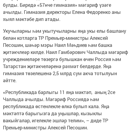
булды. Биредә «57нче гимназия» мәгариф үзәге
ачылды. Гимназия директоры Елена Федоренко аны
хыял мәктәбе дип атады.
Укучыларны һәм укытучыларны яңа укы елы башлану
белән котларга ТР Премьер-министры Алексей
Песошин, шәһәр мэры Наил Мәһдиев һәм башка
җитәкчлеәр килде. Наил Гамбәрович Чаллыда мәгариф
учреждениеләре төзергә булышкан өчен Россия һәм
Татарстан җитәкчеләренә рәхмәт белдерде. Яңа
гимназия төзелешенә 2,5 млрд сум акча тотылуын
әйтте.
«Республикада барлыгы 11 яңа мәктәп, аның 2се
Чаллыда ачылды. Мәгариф Россиядә һәм
республикада өстенлекле өлкә булып кала. Яңа
мәктәптә барыгызга да уңышлар, кызыклы
вакыйгалар, игелекле эшләр телим», – диде ТР
Премьер-министры Алексей Песошин.