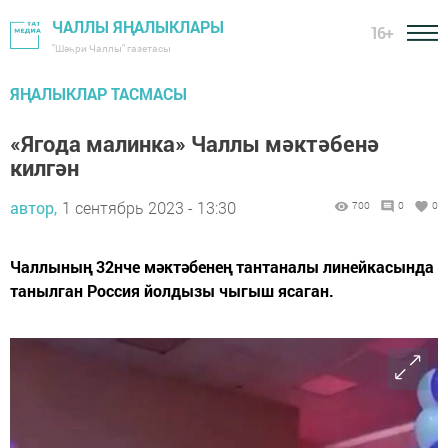
ЧАЛЛЫ ЯҢАЛЫКЛАРЫ
16+
"Шәһри Чаллы" газетасы
ЯҢАЛЫКЛАР ТАСМАСЫ
«Ягода малинка» Чаллы мәктәбенә
килгән
автор,
1 сентябрь 2023 - 13:30
700
0
0
Чаллының 32нче мәктәбенең тантаналы линейкасында
танылган Россия йолдызы чыгыш ясаган.