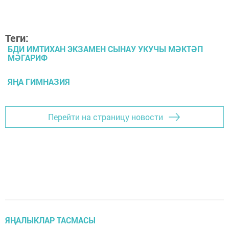
Теги:
БДИ ИМТИХАН ЭКЗАМЕН СЫНАУ УКУЧЫ МӘКТӘП
МӘГАРИФ
ЯҢА ГИМНАЗИЯ
Перейти на страницу новости
ЯҢАЛЫКЛАР ТАСМАСЫ