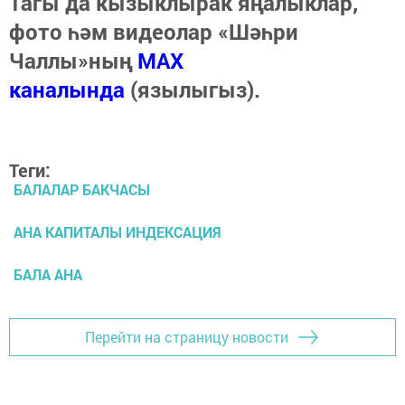
Тагы да кызыклырак яңалыклар,
фото һәм видеолар «Шәһри
Чаллы»ның
MAX
каналында
(язылыгыз).
Теги:
БАЛАЛАР БАКЧАСЫ
АНА КАПИТАЛЫ ИНДЕКСАЦИЯ
БАЛА АНА
Перейти на страницу новости