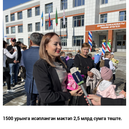
1500 урынга исәпләнгән мәктәп 2,5 млрд сумга төште.