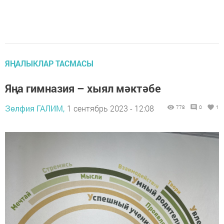
ЯҢАЛЫКЛАР ТАСМАСЫ
Яңа гимназия – хыял мәктәбе
Зөлфия ГАЛИМ,
1 сентябрь 2023 - 12:08
778
0
1