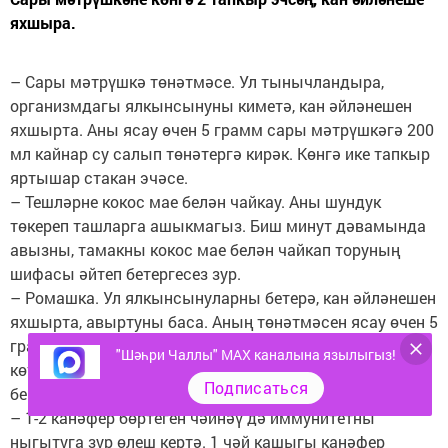
яхшыра.
– Сары мәтрүшкә төнәтмәсе. Ул тынычландыра,
организмдагы ялкынсынуны киметә, кан әйләнешен
яхшырта. Аны ясау өчен 5 грамм сары мәтрүшкәгә 200
мл кайнар су салып төнәтергә кирәк. Көнгә ике тапкыр
яртышар стакан эчәсе.
– Тешләрне кокос мае белән чайкау. Аны шундук
төкереп ташларга ашыкмагыз. Биш минут дәвамында
авызны, тамакны кокос мае белән чайкап торуның
шифасы әйтеп бетергесез зур.
– Ромашка. Ул ялкынсынуларны бетерә, кан әйләнешен
яхшырта, авыртуны баса. Аның төнәтмәсен ясау өчен 5
грамм ромашкага 1 стакан кайнар су салып, 10 минут
"Шәһри Чаллы" MAX каналына язылыгыз!
көтәргә кирәк. Шуны 0,5 стакан күләмендә йокларга
Подписаться
бер сәгать кала эчәргә.
– 1-2 канәфер бөртеген чәйнәү дә иммунитетны
ныгытуга зур өлеш кертә. 1 чәй кашыгы канәфер