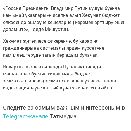
«Россия Президенты Владимир Путин кушуы буенча
һәм «май указлары»н исәпкә алып Хөкүмәт бюджет
өлкәсендә эшләүче кешеләрнең керемен арттыру эшен
дәвам итә», - диде Мишустин.
Хөкүмәт җитәкчесе фикеренчә, бу карар ил
гражданнарына системалы ярдәм күрсәтүне
камилләштерүдә тагын бер адым булачак.
Искәртик, июль ахырында Путин икътисади
мәсьәләләр буенча киңәшмәдә бюджет
хезмәткәрләренең хезмәт хакларын үз вакытында
индексацияләүне катгый күзәтү кирәклеген әйтте.
Следите за самым важным и интересным в
Telegram-канале
Татмедиа