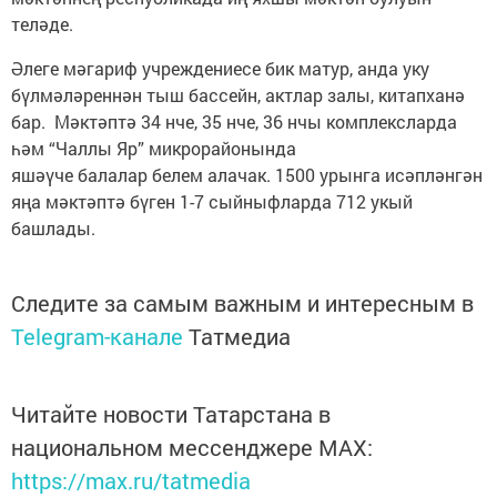
теләде.
Әлеге мәгариф учреждениесе бик матур, анда уку
бүлмәләреннән тыш бассейн, актлар залы, китапханә
бар. Мәктәптә 34 нче, 35 нче, 36 нчы комплексларда
һәм “Чаллы Яр” микрорайонында
яшәүче балалар белем алачак. 1500 урынга исәпләнгән
яңа мәктәптә бүген 1-7 сыйныфларда 712 укый
башлады.
Следите за самым важным и интересным в
Telegram-канале
Татмедиа
Читайте новости Татарстана в
национальном мессенджере MАХ:
https://max.ru/tatmedia