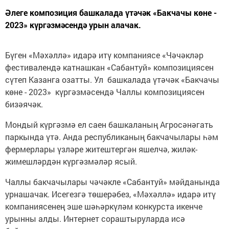
Әлеге композиция башкалада үтәчәк «Бакчачы көне -
2023» күргәзмәсендә урын алачак.
Бүген «Мәхәллә» идарә итү компаниясе «Чәчәкләр
фестивалендә катнашкан «Сабантуй» композициясен
сүтеп Казанга озатты. Ул башкалада үтәчәк «Бакчачы
көне - 2023» күргәзмәсендә Чаллы композициясен
бизәячәк.
Мондый күргәзмә ел саен башкаланың Агросәнәгать
паркында үтә. Анда республиканың бакчачылары һәм
фермерлары үзләре житештергән яшелчә, жиләк-
жимешләрдән күргәзмәләр ясый.
Чаллы бакчачылары чәчәкле «Сабантуй» мәйданында
урнашачак. Исегезгә төшерәбез, «Мәхәллә» идарә итү
компаниясенең эше шәһәркүләм конкурста икенче
урынны алды. Интернет сораштыруларда исә