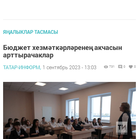
ЯҢАЛЫКЛАР ТАСМАСЫ
Бюджет хезмәткәрләренең акчасын
арттырачаклар
ТАТАР-ИНФОРМ,
1 сентябрь 2023 - 13:03
731
0
0