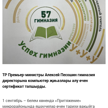
ТР Премьер-министры Алексей Песошин гимназия
директорына компьютер җиһазлары алу өчен
сертификат тапшырды.
1 сентябрь – белем көнендә «Притяжение»
микрорайонында яшәүчеләр өчен тарихи вакыйга