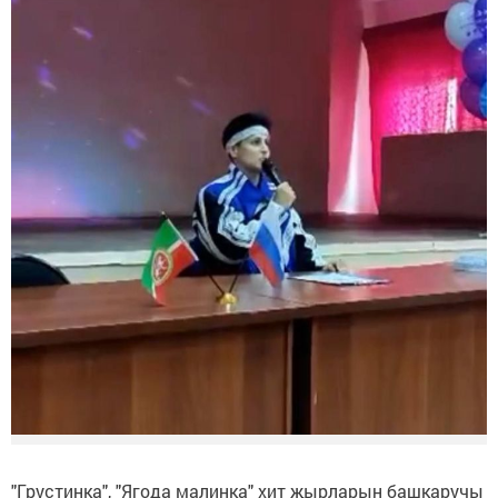
"Грустинка", "Ягода малинка" хит җырларын башкаручы