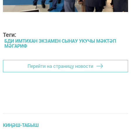
Теги:
БДИ ИМТИХАН ЭКЗАМЕН СЫНАУ УКУЧЫ МӘКТӘП
МӘГАРИФ
Перейти на страницу новости
КИҢӘШ-ТАБЫШ