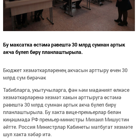
Бу максатка өстәмә рәвештә 30 млрд сумнан артык
акча бүлеп бирү планлаштырыла.
Бюджет хезмәткәрләренең акчасын арттыру өчен 30
млрд сум бирәчәк
Табибларга, укытучыларга, фән һәм мәдәният өлкәсе
хезмәткәрләренә хезмәт хакын арттыруга өстәмә
рәвештә 30 млрд сумнан артык акча бүлеп бирү
планлаштырыла. Бу хакта вице-премьерлар белән
киңәшмәдә РФ премьер-министры Михаил Мишустин
әйтте. Россия Министрлар Кабинеты матбугат хезмәте
шул хакта хәбәр итә.