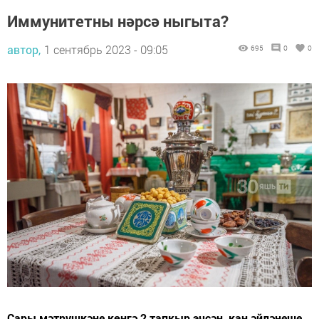
Иммунитетны нәрсә ныгыта?
автор,
1 сентябрь 2023 - 09:05
695
0
0
Сары мәтрүшкәне көнгә 2 тапкыр эчсәң, кан әйләнеше