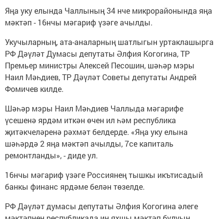
Яңа уку елында Чаллының 34 нче микрорайонында яңа
мәктәп - 16нчы мәгариф үзәге ачылды.
Укучыларның, ата-аналарның шатлыгын уртаклашырга
РФ Дәүләт Думасы депутаты Әлфия Когогина, ТР
Премьер министры Алексей Песошин, шәһәр мэры
Наил Мәһдиев, ТР Дәүләт Советы депутаты Андрей
Фомичев килде.
Шәһәр мэры Наил Мәһдиев Чаллыда мәгарифе
үсешенә ярдәм иткән өчен ил һәм республика
җитәкчеләренә рәхмәт белдерде. «Яңа уку елына
шәһәрдә 2 яңа мәктәп ачылды, 7се капиталь
ремонтланды», - диде ул.
16нчы мәгариф үзәге Россиянең тышкы икътисадый
банкы финанс ярдәме белән төзелде.
РФ Дәүләт думасы депутаты Әлфия Когогина әлеге
мәктәпнең республикада иң яхшы мәктәп булуын