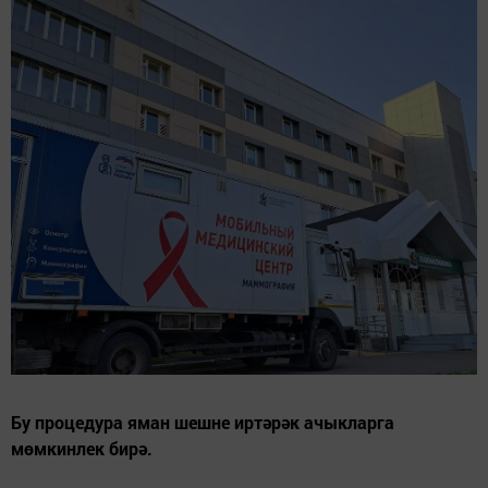
Бу процедура яман шешне иртәрәк ачыкларга
мөмкинлек бирә.