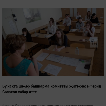
Бу хакта шәһәр башкарма комитеты җитәкчесе Фәрид
Сәлахов хәбәр итте.
Фәрид Сәлахов социаль челтәрләрдә үзенчәлекле