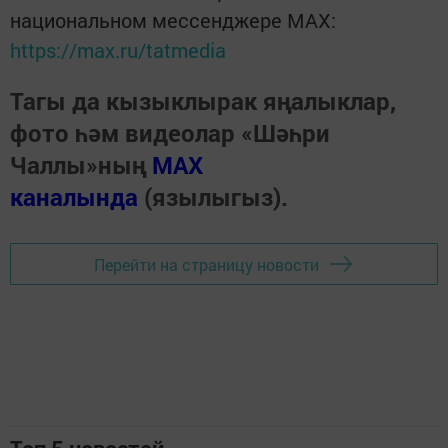
национальном мессенджере MАХ:
https://max.ru/tatmedia
Тагы да кызыклырак яңалыклар,
фото һәм видеолар «Шәһри
Чаллы»ның
MAX
каналында
(язылыгыз).
Перейти на страницу новости