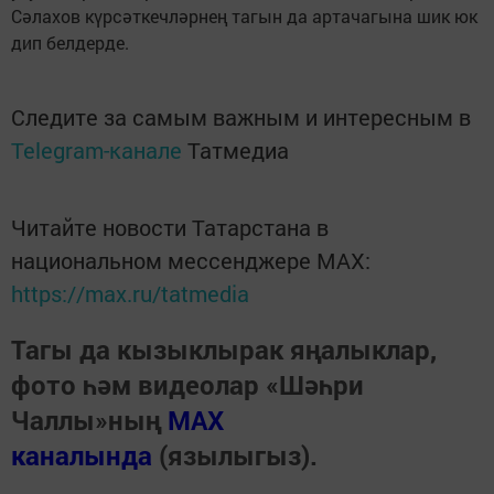
Сәлахов күрсәткечләрнең тагын да артачагына шик юк
дип белдерде.
Следите за самым важным и интересным в
Telegram-канале
Татмедиа
Читайте новости Татарстана в
национальном мессенджере MАХ:
https://max.ru/tatmedia
Тагы да кызыклырак яңалыклар,
фото һәм видеолар «Шәһри
Чаллы»ның
MAX
каналында
(язылыгыз).