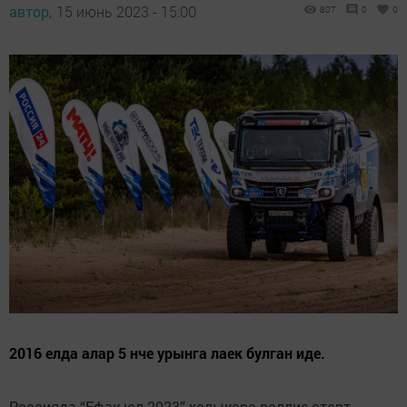
автор,
15 июнь 2023 - 15:00
807
0
0
2016 елда алар 5 нче урынга лаек булган иде.
Россиядә “Ефәк юл-2023” халыкара раллие старт