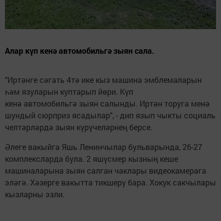
Алар күп кенә автомобильгә зыян сала.
"Иртәнге сәгать 4тә ике кыз машина эмблемаларын
һәм язуларын куптарып йөри. Күп
кенә автомобильгә зыян салынды. Иртән торуга менә
шундый сюрприз ясадылар", - дип язып чыкты социаль
челтәрләрдә зыян күрүчеләрнең берсе.
Әлеге вакыйга Яшь Ленинчылар бульварында, 26-27
комплексларда була. 2 яшүсмер кызның кеше
машиналарына зыян салган чаклары видеокамерага
эләгә. Хәзерге вакытта тикшерү бара. Хокук сакчылары
кызларны эзли.