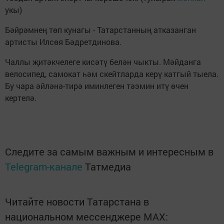
укы)
Бәйрәмнең төп кунагы - Татарстанның атказанган
артисты Илсөя Бәдретдинова.
Чаллы җитәкчелеге кисәтү белән чыкты. Мәйданга
велосипед, самокат һәм скейтларда керү катгый тыела.
Бу чара әйләнә-тирә иминлеген тәэмин итү өчен
кертелә.
Следите за самым важным и интересным в
Telegram-канале
Татмедиа
Читайте новости Татарстана в
национальном мессенджере MАХ: