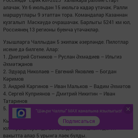
алачак. Ул 6 июльдән 15 июльгә кадәр үтәчәк. Ралли
маршрутлары 9 этаптан тора. Командалар Казаннан
кузгалып Мәскәүдә очрашачак. Барлыгы 5241 км юл,
Россиянең 13 регионы буенча үтәчәкләр.
Узышларга Чаллыдан 5 экипаж әзерләнде. Пилотлар
исеме дә билгеле. Алар:
1. Дмитрий Сотников – Руслан Әхмәдиев – Ильгиз
Әхмәтҗанов
2. Эдуард Николаев – Евгений Яковлев – Богдан
Кәримов
3. Андрей Каргинов – Иван Мальков – Вадим Әхмәтов
4. Сергей Куприянов – Дмитрий Никитин – Иван
Татаринов
5. Хоу Хуннин – Шен Синь – Сергей Кренев.
"Шәһри Чаллы" MAX каналына язылыгыз!
Кытай узышчылары Хоу Хуннин һәм Шен Синь “Ефәк
Подписаться
юл” ярышларында 2016 елда катнашкан иде. Ул
вакытта алар 5 урынга лаек булды.