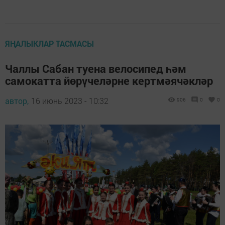
ЯҢАЛЫКЛАР ТАСМАСЫ
Чаллы Сабан туена велосипед һәм
самокатта йөрүчеләрне кертмәячәкләр
автор,
16 июнь 2023 - 10:32
906
0
0