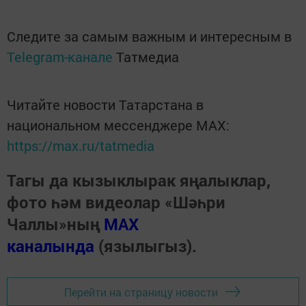
Следите за самым важным и интересным в
Telegram-канале
Татмедиа
Читайте новости Татарстана в
национальном мессенджере MАХ:
https://max.ru/tatmedia
Тагы да кызыклырак яңалыклар,
фото һәм видеолар «Шәһри
Чаллы»ның
MAX
каналында
(язылыгыз).
Перейти на страницу новости