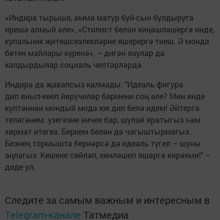
«Индира тырыша, әмма матур буй-сын булдыруга
ирешә алмый әле», «Стилист белән киңәшләшергә инде,
купальник җитешсезлекләрне яшерергә тиеш. Ә монда
бөтен майлары күренә», – дигән язулар да
калдырдылар социаль челтәрләрдә.
Индира да җавапсыз калмады. "Идеаль фигура
дип янып-көеп йөрүчеләр бармени соң әле? Мин инде
күптәннән мондый мода юк дип белә идем! Әйтергә
теләгәнем: үзегезне ничек бар, шулай яратыгыз һәм
хөрмәт итегез. Беркем белән дә чагыштырмагыз.
Безнең тормышта бернәрсә дә идеаль түгел – шуны
аңлагыз. Кешене сөйләп, көнләшеп яшәргә кирәкми!" –
диде ул.
Следите за самым важным и интересным в
Telegram-канале
Татмедиа