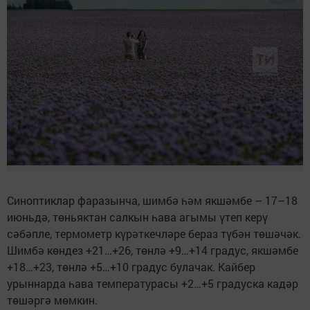
Синоптиклар фаразынча, шимбә һәм якшәмбе – 17–18
июньдә, төньяктан салкын һава агымы үтеп керү
сәбәпле, термометр күрәткечләре бераз түбән төшәчәк.
Шимбә көндез +21…+26, төнлә +9…+14 градус, якшәмбе
+18…+23, төнлә +5…+10 градус булачак. Кайбер
урыннарда һава температурасы +2…+5 градуска кадәр
төшәргә мөмкин.