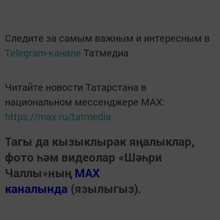
Следите за самым важным и интересным в
Telegram-канале
Татмедиа
Читайте новости Татарстана в
национальном мессенджере MАХ:
https://max.ru/tatmedia
Тагы да кызыклырак яңалыклар,
фото һәм видеолар «Шәһри
Чаллы»ның
MAX
каналында
(язылыгыз).