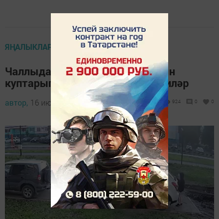
ЯҢАЛЫКЛАР ТАСМАСЫ
Чаллыда машина эмблемаларын
куптарып йөрүче кызларны эзлиләр
автор,
16 июнь 2023 - 10:25
924
0
0