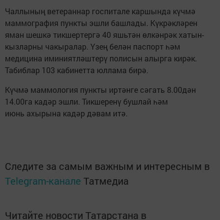
Чаллының ветераннар госпитале каршында күчмә
маммография пункты эшли башлады. Күкрәкләрен
яман шешкә тикшертергә 40 яшьтән өлкәнрәк хатын-
кызларны чакыралар. Үзең белән паспорт һәм
медицина иминиятләштерү полисын алырга кирәк.
Табиблар 103 кабинетта юллама бирә.
Күчмә маммология пункты иртәнге сәгать 8.00дән
14.00га кадәр эшли. Тикшеренү бушлай һәм
июнь ахырына кадәр дәвам итә.
Следите за самым важным и интересным в
Telegram-канале
Татмедиа
Читайте новости Татарстана в