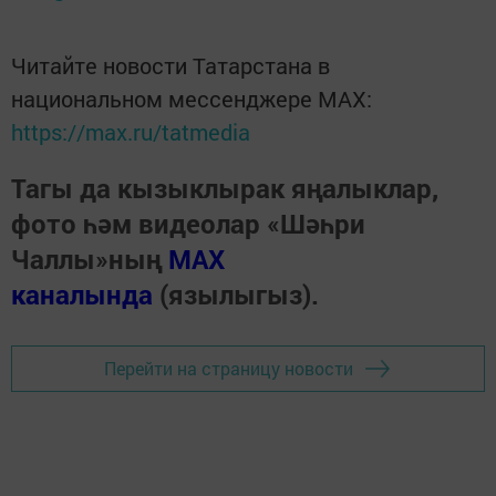
Читайте новости Татарстана в
национальном мессенджере MАХ:
https://max.ru/tatmedia
Тагы да кызыклырак яңалыклар,
фото һәм видеолар «Шәһри
Чаллы»ның
MAX
каналында
(язылыгыз).
Перейти на страницу новости