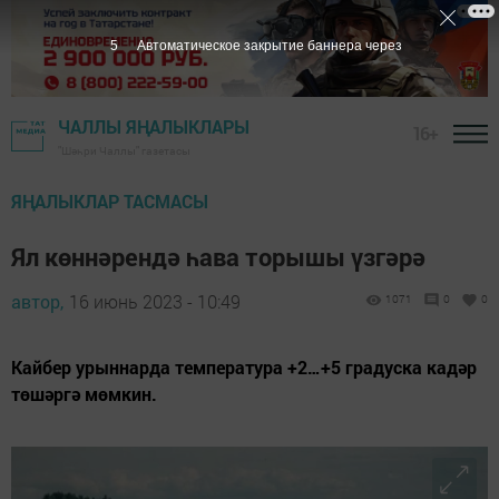
3
Автоматическое закрытие баннера через
ЧАЛЛЫ ЯҢАЛЫКЛАРЫ
16+
"Шәһри Чаллы" газетасы
ЯҢАЛЫКЛАР ТАСМАСЫ
Ял көннәрендә һава торышы үзгәрә
автор,
16 июнь 2023 - 10:49
1071
0
0
Кайбер урыннарда температура +2…+5 градуска кадәр
төшәргә мөмкин.