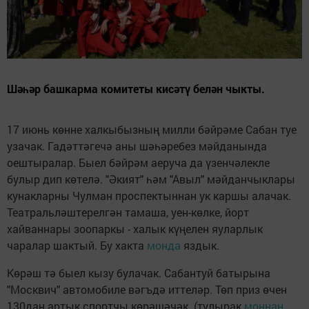
Шәһәр башкарма комитеты кисәтү белән чыкты.
17 июнь көнне халкыбызның милли бәйрәме Сабан туе
узачак. Гадәттәгечә аны шәһәребез мәйданында
оештыралар. Быел бәйрәм аеруча да үзенчәлекле
булыр дип көтелә. "Әкият" һәм "Авыл" мәйданчыклары
кунакларны Чулман проспектыннан ук каршы алачак.
Театральләштерелгән тамаша, уен-көлке, йорт
хайваннары зоопаркы - халык күңелен яуларлык
чаралар шактый. Бу хакта
монда
яздык.
Көрәш тә быел кызу булачак. Сабантуй батырына
"Москвич" автомобиле вәгъдә иттеләр. Төп приз өчен
130дан артык спортчы көрәшәчәк. (тулырак
моннан