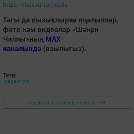
https://max.ru/tatmedia
Тагы да кызыклырак яңалыклар,
фото һәм видеолар «Шәһри
Чаллы»ның
MAX
каналында
(язылыгыз).
Теги:
САБАНТУЙ
Перейти на страницу новости