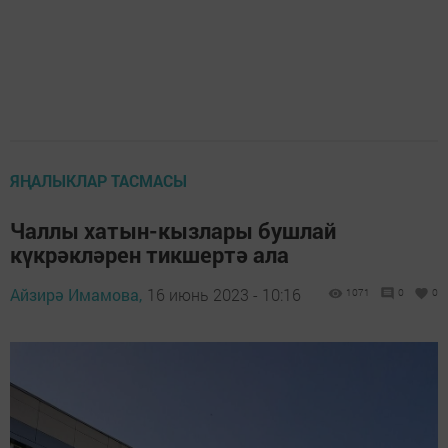
ЯҢАЛЫКЛАР ТАСМАСЫ
Чаллы хатын-кызлары бушлай
күкрәкләрен тикшертә ала
Айзирә Имамова,
16 июнь 2023 - 10:16
1071
0
0