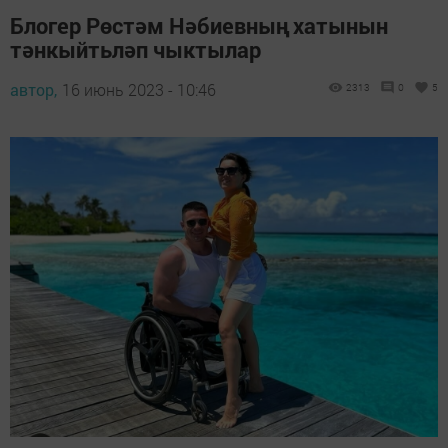
Блогер Рөстәм Нәбиевның хатынын
тәнкыйтьләп чыктылар
автор,
16 июнь 2023 - 10:46
2313
0
5