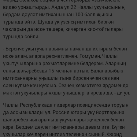
видео урнаштырды. Анда ул 22 Чаллы укучысының
бердәм дәүләт имтиханыннан 100 балл җыюы
турында әйтә. Шунда ук үзенең имтихан биргән
чакларын да искә төшерә, кичергән хис-тойгылары
турында сөйли.
- Беренче укытучыларымны һаман да ихтирам белән
искә алам, аларга рәхмәтлемен. Гомумән, Чаллы
укытучыларына рәхмәтләремне белдерәм. Аларның
саны шәһәребездә 15 меңнән артык. Балаларыбыз
имтиханнарны уңышлы гына бирсен өчен сез көн
саен күпме көч куясыз. Сезнең хезмәтегез ярдәмендә
мәктәп укучылары яхшы уңышларга ирешә дә, - ди ул.
Чаллы Республикада лидерлар позициясендә торуын
да ассызыклады ул. Россия югары уку йортларына
шәһәребез чыгарылыш укучылары җиңеллек белән
керә. Бердәм дәүләт имтиханнары дәвам итә. Бүген
укучылар көчләрен инглиз теленнән сыный. Фәрид