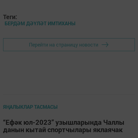
Теги:
БЕРДӘМ ДӘҮЛӘТ ИМТИХАНЫ
Перейти на страницу новости
ЯҢАЛЫКЛАР ТАСМАСЫ
“Ефәк юл-2023” узышларында Чаллы
данын кытай спортчылары яклаячак