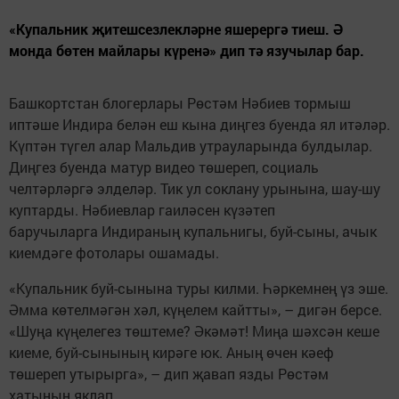
«Купальник җитешсезлекләрне яшерергә тиеш. Ә
монда бөтен майлары күренә» дип тә язучылар бар.
Башкортстан блогерлары Рөстәм Нәбиев тормыш
иптәше Индира белән еш кына диңгез буенда ял итәләр.
Күптән түгел алар Мальдив утрауларында булдылар.
Диңгез буенда матур видео төшереп, социаль
челтәрләргә элделәр. Тик ул соклану урынына, шау-шу
куптарды. Нәбиевлар гаиләсен күзәтеп
баручыларга Индираның купальнигы, буй-сыны, ачык
киемдәге фотолары ошамады.
«Купальник буй-сынына туры килми. Һәркемнең үз эше.
Әмма көтелмәгән хәл, күңелем кайтты», – дигән берсе.
«Шуңа күңелегез төштеме? Әкәмәт! Миңа шәхсән кеше
киеме, буй-сынының кирәге юк. Аның өчен кәеф
төшереп утырырга», – дип җавап язды Рөстәм
хатынын яклап.