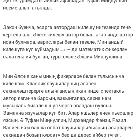
җитте: урамдагы айлык афишадан Туфан Миңнуллин
исеме алып атылды.
Закон буенча, әсәргә автордаш килешү нигезендә генә
кертелә ала. Әлеге килешү автор белән, әгәр инде автор
исән булмаса, варислары белән төзелә. Мин андый
килешүгә кул куймадым...» – ди математик фикерләү
сәләтенә ия булган, туры сүзле Әлфия Миңнуллина.
Мин Әлфия ханымның фикерләре белән тулысынча
килешәм. Классик язучыларның әсәрен
сәхнәләштерергә алынгансың икән инде, спектакль
автор язганча барсын, вакыйгалар, сәхнә һәм
музыкаль бизәлеш шул чорга аваздаш булсын.
Заманча язучылар күп бит. Алар яшьләр өчен пьесалар
язсын. Ә Туфан Миңнуллин, Мирхәйдәр Фәйзи, Разил
Вәлиев һәм башка олпат язучыларыбызның әсәрләрен
сәхнәдән бозып күрсәтү бер дә дөрес әйбер түгел.