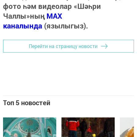
фото һәм видеолар «Шәһри
Чаллы»ның
MAX
каналында
(язылыгыз).
Перейти на страницу новости
Топ 5 новостей