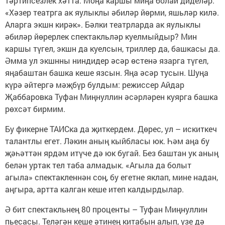
тәртипсезлек хәтта. Моңа каршы миңа болай диделәр:
«Хәзер театрга ак яулыклы әбиләр йөрми, яшьләр килә.
Аларга экшн кирәк». Бәлки театрларда ак яулыклы
әбиләр йөрерлек спектакльләр куелмыйдыр? Мин
каршы түгел, экшн да куелсын, триллер да, башкасы да.
Әмма ул экшнны ниндидер әсәр өстенә язарга түгел,
яңабаштан башка кеше язсын. Яңа әсәр тусын. Шуңа
күрә әйтергә мәҗбүр булдым: режиссер Айдар
Җаббаровка Туфан Миңнуллин әсәрләрен куярга башка
рөхсәт бирмим.
Бу фикерне ТАИСка да җиткердем. Дөрес, ул – искиткеч
талантлы егет. Ләкин аның кыйбласы юк. Һәм аңа бу
җәһәттән ярдәм итүче дә юк бугай. Без баштан ук аның
белән уртак тел таба алмадык. «Агыла да болыт
агыла» спектакленнән соң, бу егетне яклап, мине надан,
аңгыра, артта калган кеше итеп калдырдылар.
Ә бит спектакльнең 80 проценты – Туфан Миңнуллин
пьесасы. Теләгән кеше әтинең китабын алып, үзе дә