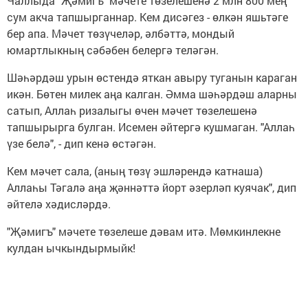
Чаллыда "Җәмигъ" мәчете төзелешенә 2 млн 800 мең
сум акча тапшырганнар. Кем дисәгез - өлкән яшьтәге
бер апа. Мәчет төзүчеләр, әлбәттә, мондый
юмартлыкның сәбәбен белергә теләгән.
Шәһәрдәш урын өстендә яткан авыру туганын караган
икән. Бөтен милек аңа калган. Әмма шәһәрдәш аларны
сатып, Аллаһ ризалыгы өчен мәчет төзелешенә
тапшырырга булган. Исемен әйтергә кушмаган. "Аллаһ
үзе белә", - дип кенә өстәгән.
Кем мәчет сала, (аның төзү эшләрендә катнаша)
Аллаһы Тәгалә аңа җәннәттә йорт әзерләп куячак", дип
әйтелә хәдисләрдә.
"Җәмигъ" мәчете төзелеше дәвам итә. Мөмкинлекне
кулдан ычкындырмыйк!