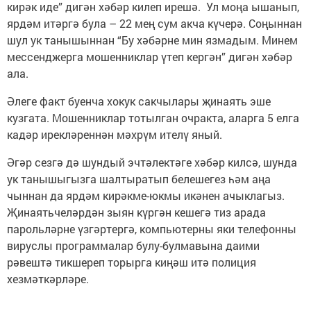
кирәк иде” дигән хәбәр килеп ирешә. Ул моңа ышанып,
ярдәм итәргә була – 22 мең сум акча күчерә. Соңыннан
шул ук танышыннан “Бу хәбәрне мин язмадым. Минем
мессенджерга мошенниклар үтеп кергән” дигән хәбәр
ала.
Әлеге факт буенча хокук сакчылары җинаять эше
кузгата. Мошенниклар тотылган очракта, аларга 5 елга
кадәр ирекләреннән мәхрүм ителү яный.
Әгәр сезгә дә шундый эчтәлектәге хәбәр килсә, шунда
ук танышыгызга шалтыратып белешегез һәм аңа
чыннан да ярдәм кирәкме-юкмы икәнен ачыклагыз.
Җинаятьчеләрдән зыян күргән кешегә тиз арада
парольләрне үзгәртергә, компьютерны яки телефонны
вируслы программалар булу-булмавына даими
рәвештә тикшереп торырга киңәш итә полиция
хезмәткәрләре.