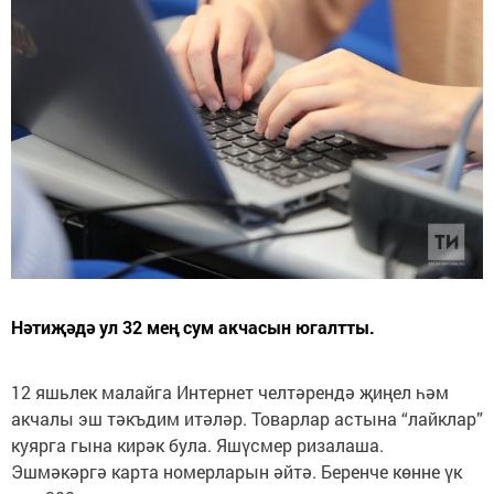
Нәтиҗәдә ул 32 мең сум акчасын югалтты.
12 яшьлек малайга Интернет челтәрендә җиңел һәм
акчалы эш тәкъдим итәләр. Товарлар астына “лайклар”
куярга гына кирәк була. Яшүсмер ризалаша.
Эшмәкәргә карта номерларын әйтә. Беренче көнне үк