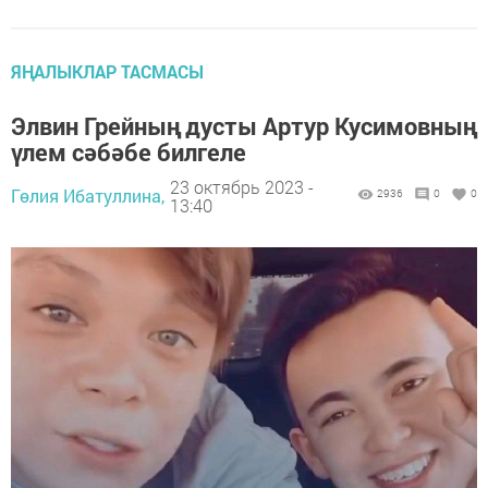
ЯҢАЛЫКЛАР ТАСМАСЫ
Элвин Грейның дусты Артур Кусимовның
үлем сәбәбе билгеле
23 октябрь 2023 -
Гөлия Ибатуллина,
2936
0
0
13:40