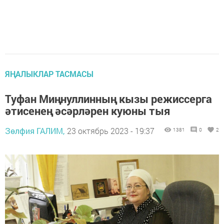
ЯҢАЛЫКЛАР ТАСМАСЫ
Туфан Миңнуллинның кызы режиссерга
әтисенең әсәрләрен куюны тыя
Зөлфия ГАЛИМ,
23 октябрь 2023 - 19:37
1381
0
2