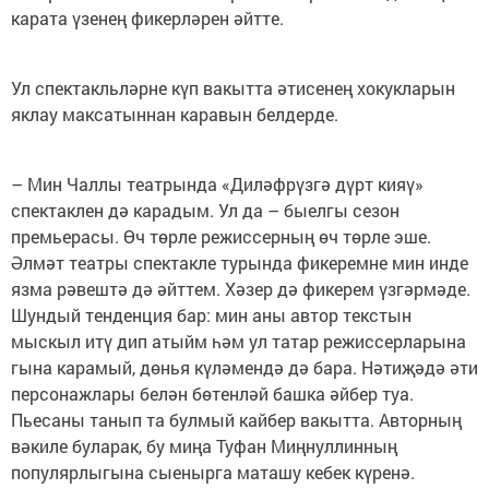
карата үзенең фикерләрен әйтте.
Ул спектакльләрне күп вакытта әтисенең хокукларын
яклау максатыннан каравын белдерде.
– Мин Чаллы театрында «Диләфрүзгә дүрт кияү»
спектаклен дә карадым. Ул да – быелгы сезон
премьерасы. Өч төрле режиссерның өч төрле эше.
Әлмәт театры спектакле турында фикеремне мин инде
язма рәвештә дә әйттем. Хәзер дә фикерем үзгәрмәде.
Шундый тенденция бар: мин аны автор текстын
мыскыл итү дип атыйм һәм ул татар режиссерларына
гына карамый, дөнья күләмендә дә бара. Нәтиҗәдә әти
персонажлары белән бөтенләй башка әйбер туа.
Пьесаны танып та булмый кайбер вакытта. Авторның
вәкиле буларак, бу миңа Туфан Миңнуллинның
популярлыгына сыенырга маташу кебек күренә.