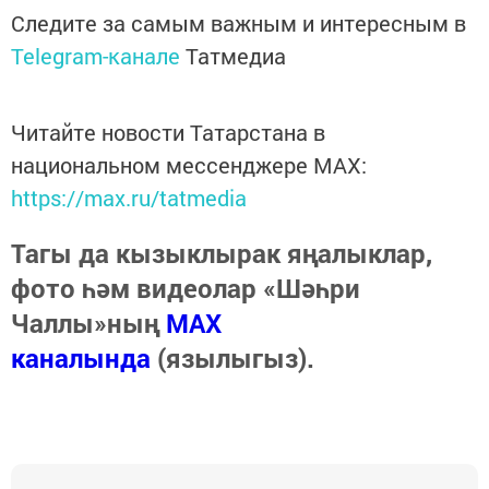
Следите за самым важным и интересным в
Telegram-канале
Татмедиа
Читайте новости Татарстана в
национальном мессенджере MАХ:
https://max.ru/tatmedia
Тагы да кызыклырак яңалыклар,
фото һәм видеолар «Шәһри
Чаллы»ның
MAX
каналында
(язылыгыз).