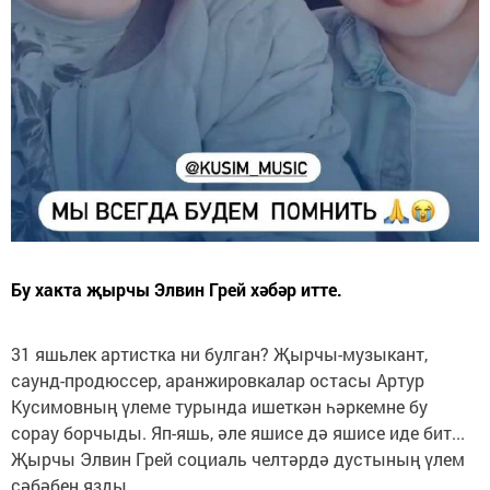
Бу хакта җырчы Элвин Грей хәбәр итте.
31 яшьлек артистка ни булган? Җырчы-музыкант,
саунд-продюссер, аранжировкалар остасы Артур
Кусимовның үлеме турында ишеткән һәркемне бу
сорау борчыды. Яп-яшь, әле яшисе дә яшисе иде бит...
Җырчы Элвин Грей социаль челтәрдә дустының үлем
сәбәбен язды.