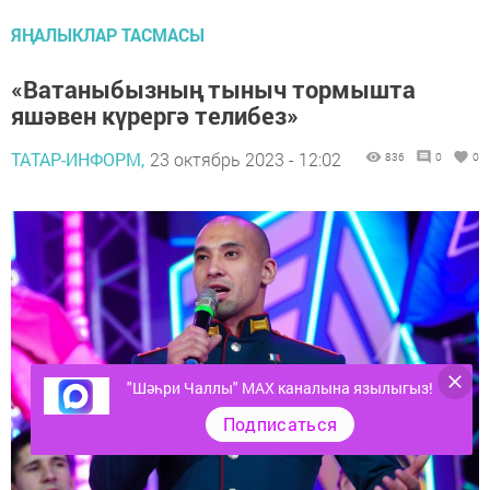
ЯҢАЛЫКЛАР ТАСМАСЫ
«Ватаныбызның тыныч тормышта
яшәвен күрергә телибез»
ТАТАР-ИНФОРМ,
23 октябрь 2023 - 12:02
836
0
0
"Шәһри Чаллы" MAX каналына язылыгыз!
Подписаться