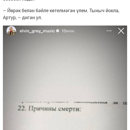
– Йөрәк белән бәйле көтелмәгән үлем. Тыныч йокла,
Артур, – дигән ул.