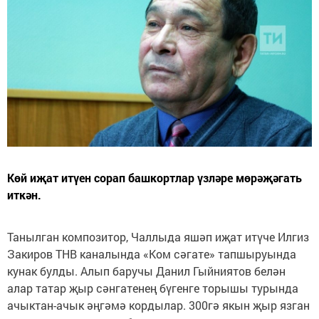
Көй иҗат итүен сорап башкортлар үзләре мөрәҗәгать
иткән.
Танылган композитор, Чаллыда яшәп иҗат итүче Илгиз
Закиров ТНВ каналында «Ком сәгате» тапшыруында
кунак булды. Алып баручы Данил Гыйниятов белән
алар татар җыр сәнгатенең бүгенге торышы турында
ачыктан-ачык әңгәмә кордылар. 300гә якын җыр язган