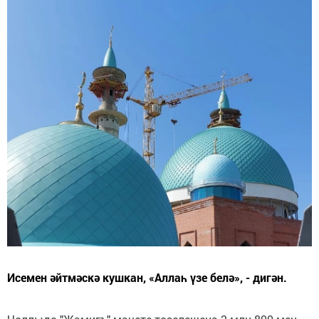
Исемен әйтмәскә кушкан, «Аллаһ үзе белә», - дигән.