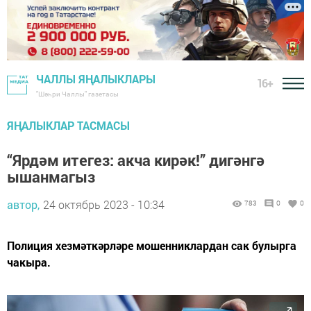
ЧАЛЛЫ ЯҢАЛЫКЛАРЫ
16+
"Шәһри Чаллы" газетасы
ЯҢАЛЫКЛАР ТАСМАСЫ
“Ярдәм итегез: акча кирәк!” дигәнгә
ышанмагыз
автор,
24 октябрь 2023 - 10:34
783
0
0
Полиция хезмәткәрләре мошенниклардан сак булырга
чакыра.