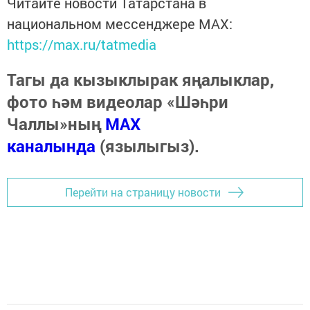
Читайте новости Татарстана в
национальном мессенджере MАХ:
https://max.ru/tatmedia
Тагы да кызыклырак яңалыклар,
фото һәм видеолар «Шәһри
Чаллы»ның
MAX
каналында
(язылыгыз).
Перейти на страницу новости