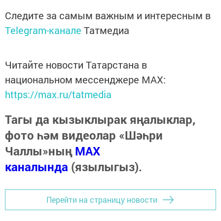
Следите за самым важным и интересным в
Telegram-канале
Татмедиа
Читайте новости Татарстана в
национальном мессенджере MАХ:
https://max.ru/tatmedia
Тагы да кызыклырак яңалыклар,
фото һәм видеолар «Шәһри
Чаллы»ның
MAX
каналында
(язылыгыз).
Перейти на страницу новости