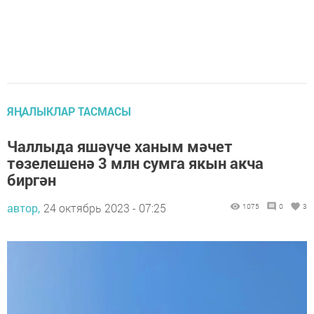
ЯҢАЛЫКЛАР ТАСМАСЫ
Чаллыда яшәүче ханым мәчет
төзелешенә 3 млн сумга якын акча
биргән
автор,
24 октябрь 2023 - 07:25
1075
0
3