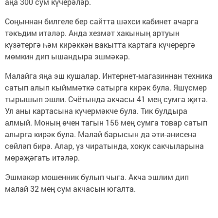
аңа 300 сум күчерәләр.
Соңыннан билгеле бер сайтта шәхси кабинет ачарга
тәкъдим итәләр. Анда хезмәт хакының артуын
күзәтергә һәм кирәккән вакытта картага күчерергә
мөмкин дип ышандыра эшмәкәр.
Малайга яңа эш кушалар. Интернет-магазиннан техника
сатып алып кыйммәткә сатырга кирәк була. Яшүсмер
тырышып эшли. Счётында акчасы 41 мең сумга җитә.
Ул аны картасына күчермәкче була. Тик булдыра
алмый. Моның өчен тагын 156 мең сумга товар сатып
алырга кирәк була. Малай барысын да әти-әнисенә
сөйләп бирә. Алар, үз чиратында, хокук сакчыларына
мөрәҗәгать итәләр.
Эшмәкәр мошенник булып чыга. Акча эшлим дип
малай 32 мең сум акчасын югалта.