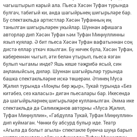
чагыштырып карый ала. Пьеса Хәсән Туфан турында
булгач, табигый ки, анда шагыйрьнең шигырьләре бар.
Бу спектакльдә артистлар Хәсән Туфанның иң
танылган шигырьләрен укыйлар. Шуннан афишага
авторлар дип Хәсән Туфан һәм Туфан Миңнуллинны
язып куялар. Ә бит пьеса Хәсән Туфан вафатыннан соң
дистә еллар үткәч язылган. Бу ничек була, Хәсән Туфан,
кабереннән чыгып, әти белән утырып, пьеса язган
булып чыгамы инде? Яшь кеше тәҗрибә ясый, син
аңламыйсың, диләр. Шуннан шагыйрьләр турында
башка спектакльләрне искә төшерәм. Әтинең Муса
Җәлил турында «Моңлы бер җыр», Тукай турында «Без
китәбез, сез каласыз» дигән пьесалары бар. Икесендә
дә шагыйрьләрнең шигырьләре кулланылган. Әмма ике
спектакльдә дә Сәлимҗанов авторны «Муса Җәлил,
Туфан Миңнуллин», «Габдулла Тукай, Туфан Миңнуллин»
дип куймаган. Чөнки бу абсурд булыр иде. Театр
«Агыла да болыт агыла» спектакле буенча шуңа барып