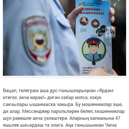
Вацап, телеграм аша дус-танышларыңнан «Ярдәм
итегез: акча кирәк!» дигән хәбәр килсә, хокук
сакчылары ышанмаска чакыра. Бу мошенниклар эше,
ди алар. Мессенджер парольләрен белеп, мошенниклар
шул рәвешле акча үзләштерә. Аларның капканына 47
яшьлек шәһәрдәш тә эләгә. Аңа танышыннан “Акча