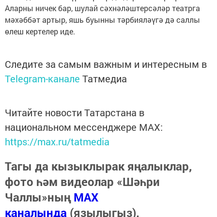
Аларны ничек бар, шулай сәхнәләштерсәләр театрга
мәхәббәт артыр, яшь буынны тәрбияләүгә дә саллы
өлеш кертелер иде.
Следите за самым важным и интересным в
Telegram-канале
Татмедиа
Читайте новости Татарстана в
национальном мессенджере MАХ:
https://max.ru/tatmedia
Тагы да кызыклырак яңалыклар,
фото һәм видеолар «Шәһри
Чаллы»ның
MAX
каналында
(язылыгыз).