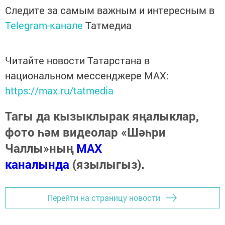
Следите за самым важным и интересным в
Telegram-канале
Татмедиа
Читайте новости Татарстана в
национальном мессенджере MАХ:
https://max.ru/tatmedia
Тагы да кызыклырак яңалыклар,
фото һәм видеолар «Шәһри
Чаллы»ның
MAX
каналында
(язылыгыз).
Перейти на страницу новости