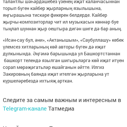
талантлы шәһәрдәшебез үзенең иҗат каланчасыннан
торып бүген кайбер җырларның язылышына,
яңгырашына тискәре фикерен белдерде. Кайбер
җырчы-композиторлар чит ил музыкасын көннәр буе
тыңлап шуннан җыр оештыра дигән шиге дә бар аның.
«Исән-сау бул, әни», «Актанышым», «Саубуллашу» кебек
үлемсез хитларының көй авторы бүген дә иҗат
дулкынында. Әңгәмә барышында ул Башкортстаннан
башкорт телендә язылган шигырьләргә көй иҗат итүен
сорап мөрәҗәгатьләр ешайганын әйтте. Илгиз
Закировның баянда иҗат ителгән җырларына ут
күршеләребездә ихтыяҗ арткан.
Следите за самым важным и интересным в
Telegram-канале
Татмедиа