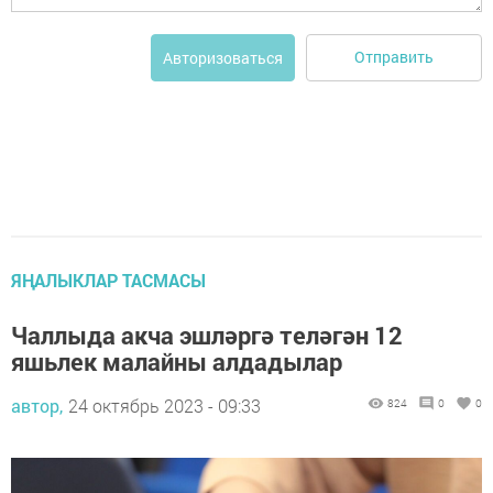
Отправить
Авторизоваться
ЯҢАЛЫКЛАР ТАСМАСЫ
Чаллыда акча эшләргә теләгән 12
яшьлек малайны алдадылар
автор,
24 октябрь 2023 - 09:33
824
0
0