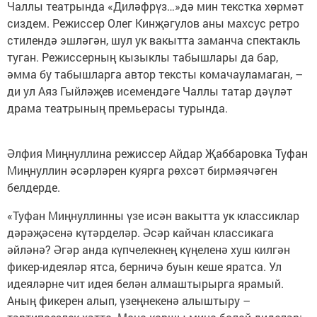
Чаллы театрында «Диләфрүз…»дә мин текстка хөрмәт
сиздем. Режиссер Олег Кинҗәгулов аны махсус ретро
стилендә эшләгән, шул ук вакытта заманча спектакль
туган. Режиссерның кызыклы табышлары да бар,
әмма бу табышларга автор тексты комачауламаган, –
ди ул Аяз Гыйләҗев исемендәге Чаллы татар дәүләт
драма театрының премьерасы турында.
Әлфия Миңнуллина режиссер Айдар Җаббаровка Туфан
Миңнуллин әсәрләрен куярга рөхсәт бирмәячәген
белдерде.
«Туфан Миңнуллинны үзе исән вакытта ук классиклар
дәрәҗәсенә күтәрделәр. Әсәр кайчан классикага
әйләнә? Әгәр анда күпчелекнең күңеленә хуш килгән
фикер-идеяләр ятса, берничә буын кеше яратса. Ул
идеяләрне чит идея белән алмаштырырга ярамый.
Аның фикерен алып, үзеңнекенә алыштыру –