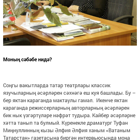
Моның сәбәбе нидә?
Соңгы вакытларда татар театрлары классик
язучыларның әсәрләрен сәхнәгә еш куя башлады. Бу –
бер яктан караганда мактаулы гамәл. Икенче яктан
караганда режиссерларның авторларның әсәрләрен
бик нык үзгәртүләре нәфрәт тудыра. Кайбер әсәрләрне
хәтта танып та булмый. Күренекле драматург Туфан
Миңнуллинның кызы Әлфия Әлфия ханым «Ватаным
Татарстан» газетасына биргән интервьюсында моңа