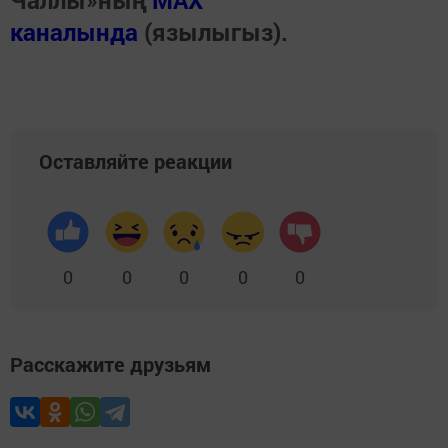
Чаллы»ның
MAX
каналында
(язылыгыз).
Оставляйте реакции
0
0
0
0
0
Расскажите друзьям