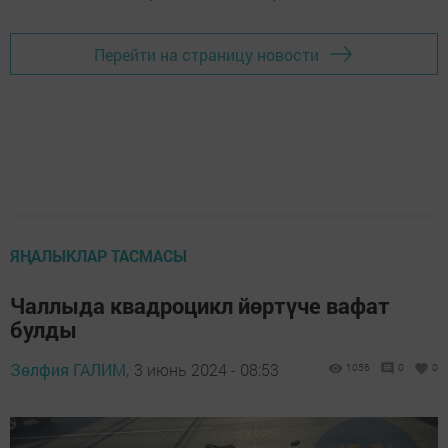
Перейти на страницу новости
ЯҢАЛЫКЛАР ТАСМАСЫ
Чаллыда квадроцикл йөртүче вафат
булды
Зөлфия ГАЛИМ,
3 июнь 2024 - 08:53
1056
0
0