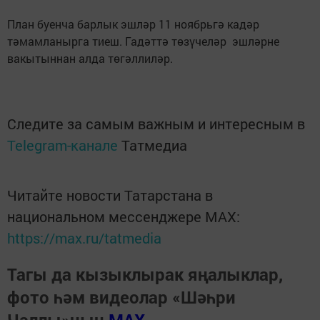
План буенча барлык эшләр 11 ноябрьгә кадәр
тәмамланырга тиеш. Гадәттә төзүчеләр эшләрне
вакытыннан алда төгәллиләр.
Следите за самым важным и интересным в
Telegram-канале
Татмедиа
Читайте новости Татарстана в
национальном мессенджере MАХ:
https://max.ru/tatmedia
Тагы да кызыклырак яңалыклар,
фото һәм видеолар «Шәһри