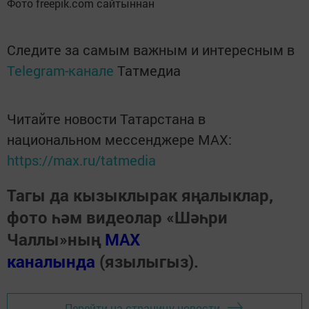
Фото freepik.com сайтыннан
Следите за самым важным и интересным в
Telegram-канале
Татмедиа
Читайте новости Татарстана в
национальном мессенджере MАХ:
https://max.ru/tatmedia
Тагы да кызыклырак яңалыклар,
фото һәм видеолар «Шәһри
Чаллы»ның
MAX
каналында
(язылыгыз).
Перейти на страницу новости