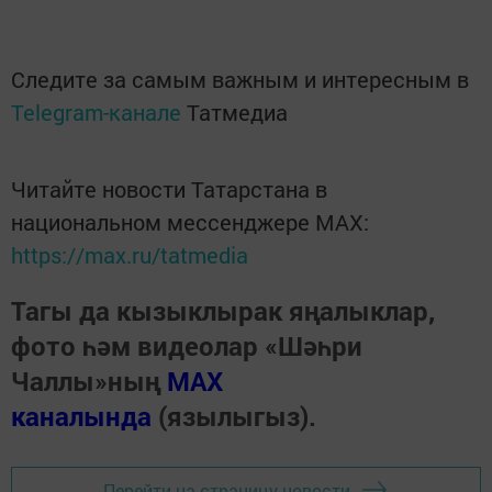
Следите за самым важным и интересным в
Telegram-канале
Татмедиа
Читайте новости Татарстана в
национальном мессенджере MАХ:
https://max.ru/tatmedia
Тагы да кызыклырак яңалыклар,
фото һәм видеолар «Шәһри
Чаллы»ның
MAX
каналында
(язылыгыз).
Перейти на страницу новости