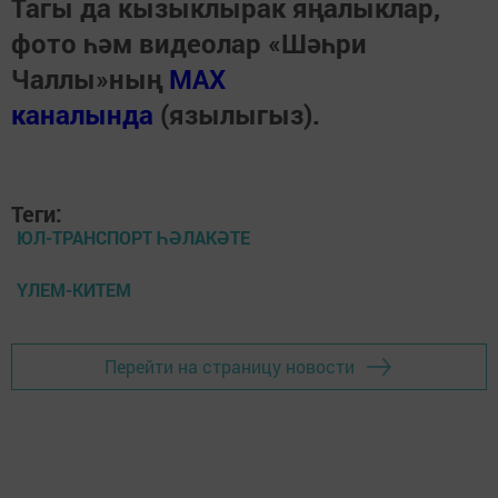
Тагы да кызыклырак яңалыклар,
фото һәм видеолар «Шәһри
Чаллы»ның
MAX
каналында
(язылыгыз).
Теги:
ЮЛ-ТРАНСПОРТ ҺӘЛАКӘТЕ
ҮЛЕМ-КИТЕМ
Перейти на страницу новости