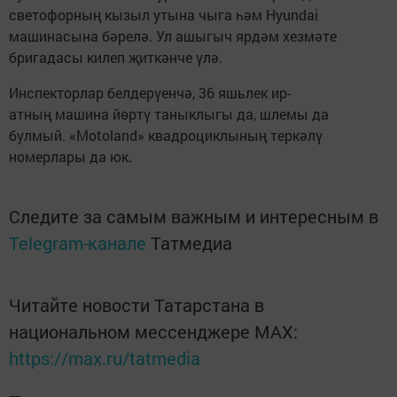
светофорның кызыл утына чыга һәм Hyundai
машинасына бәрелә. Ул ашыгыч ярдәм хезмәте
бригадасы килеп җиткәнче үлә.
Инспекторлар белдерүенчә, 36 яшьлек ир-
атның машина йөртү таныклыгы да, шлемы да
булмый. «Motoland» квадроциклының теркәлү
номерлары да юк.
Следите за самым важным и интересным в
Telegram-канале
Татмедиа
Читайте новости Татарстана в
национальном мессенджере MАХ:
https://max.ru/tatmedia