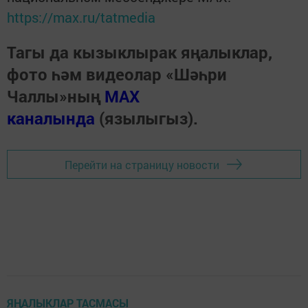
https://max.ru/tatmedia
Тагы да кызыклырак яңалыклар,
фото һәм видеолар «Шәһри
Чаллы»ның
MAX
каналында
(язылыгыз).
Перейти на страницу новости
ЯҢАЛЫКЛАР ТАСМАСЫ