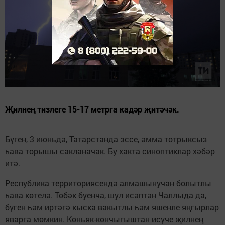
Җилнең тизлеге 15-17 метрга кадәр җитәчәк.
Бүген, 3 июньдә, Татарстанда эссе, әмма тотрыксыз
һава торышы сакланачак. Бу хакта синоптиклар хәбәр
итә.
Республика территориясендә алмашынучан болытлы
һава көтелә. Төбәк буенча, шул исәптән Чаллыда да,
бүген һәм иртәгә кыска вакытлы һәм яшенле яңгырлар
яварга мөмкин. Көньяк-көнчыгыштан исүче җилнең