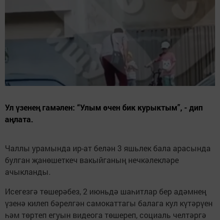
Ул үзенең гамәлен: “Улым өчен бик курыктым”, - дип
аңлата.
Чаллы урамында ир-ат белән 3 яшьлек бала арасында
булган җанөшеткеч вакыйганың нечкәлекләре
ачыкланды.
Исегезгә төшерәбез, 2 июньдә шаһитлар бер адәмнең
үзенә килеп бәрелгән самокаттагы балага кул күтәрүен
һәм төртеп егуын видеога төшереп, социаль челтәргә