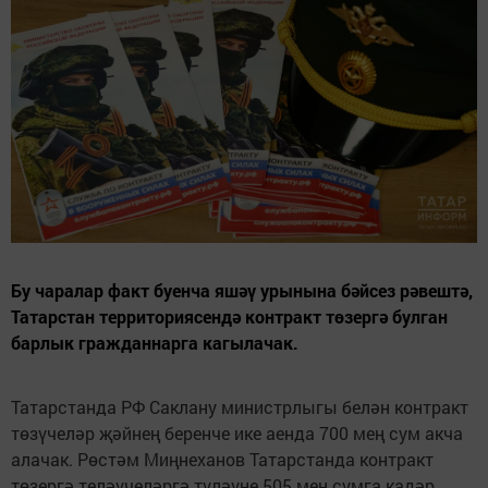
Бу чаралар факт буенча яшәү урынына бәйсез рәвештә,
Татарстан территориясендә контракт төзергә булган
барлык гражданнарга кагылачак.
Татарстанда РФ Саклану министрлыгы белән контракт
төзүчеләр җәйнең беренче ике аенда 700 мең сум акча
алачак. Рөстәм Миңнеханов Татарстанда контракт
төзергә теләүчеләргә түләүне 505 мең сумга кадәр