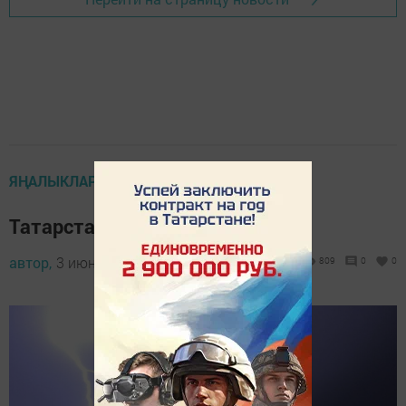
ЯҢАЛЫКЛАР ТАСМАСЫ
Татарстанга яшенле яңгыр килә
автор,
3 июнь 2024 - 09:02
809
0
0