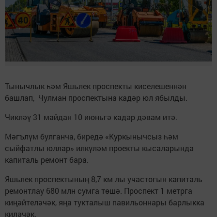
Тынычлык һәм Яшьлек проспекты киселешеннән
башлап, Чулман проспектына кадәр юл ябылды.
Чикләү 31 майдан 10 июньгә кадәр дәвам итә.
Мәгълүм булганча, биредә «Куркынычсыз һәм
сыйфатлы юллар» илкүләм проекты кысаларында
капиталь ремонт бара.
Яшьлек проспектының 8,7 км лы участогын капиталь
ремонтлау 680 млн сумга төшә. Проспект 1 метрга
киңәйтеләчәк, яңа тукталыш павильоннары барлыкка
киләчәк.