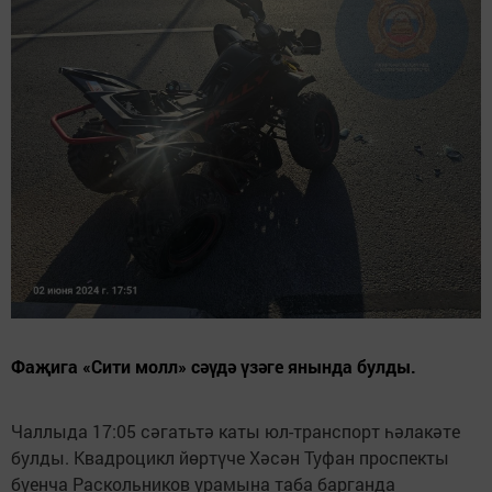
Фаҗига «Сити молл» сәүдә үзәге янында булды.
Чаллыда 17:05 сәгатьтә каты юл-транспорт һәлакәте
булды. Квадроцикл йөртүче Хәсән Туфан проспекты
буенча Раскольников урамына таба барганда