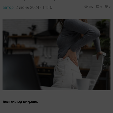
автор,
2 июнь 2024 - 14:16
782
0
0
Белгечләр киңәше.