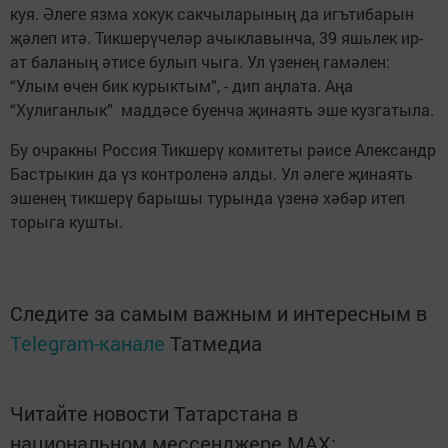
куя. Әлеге язма хокук сакчыларының да игътибарын
җәлеп итә. Тикшерүчеләр ачыклавынча, 39 яшьлек ир-
ат баланың әтисе булып чыга. Ул үзенең гамәлен:
“Улым өчен бик курыктым”, - дип аңлата. Аңа
“Хулиганлык” маддәсе буенча җинаять эше кузгатыла.
Бу очракны Россия Тикшерү комитеты рәисе Александр
Бастрыкин да үз контроленә алды. Ул әлеге җинаять
эшенең тикшерү барышы турында үзенә хәбәр итеп
торыга кушты.
Следите за самым важным и интересным в
Telegram-канале
Татмедиа
Читайте новости Татарстана в
национальном мессенджере MАХ: