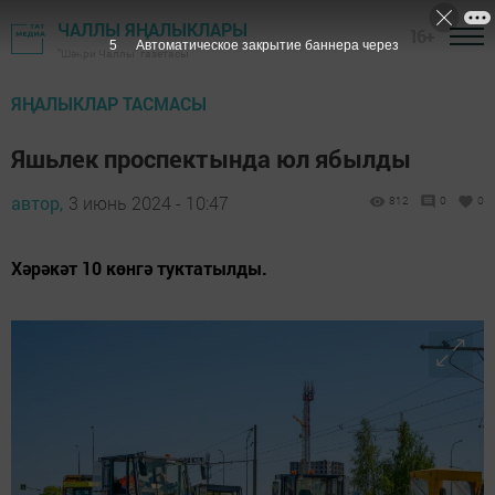
ЧАЛЛЫ ЯҢАЛЫКЛАРЫ
16+
3
Автоматическое закрытие баннера через
"Шәһри Чаллы" газетасы
ЯҢАЛЫКЛАР ТАСМАСЫ
Яшьлек проспектында юл ябылды
автор,
3 июнь 2024 - 10:47
812
0
0
Хәрәкәт 10 көнгә туктатылды.