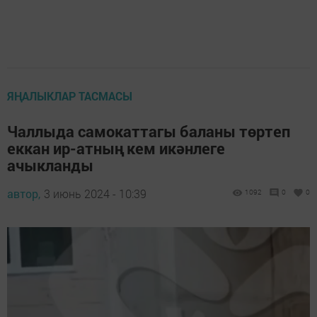
ЯҢАЛЫКЛАР ТАСМАСЫ
Чаллыда самокаттагы баланы төртеп
еккан ир-атның кем икәнлеге
ачыкланды
автор,
3 июнь 2024 - 10:39
1092
0
0