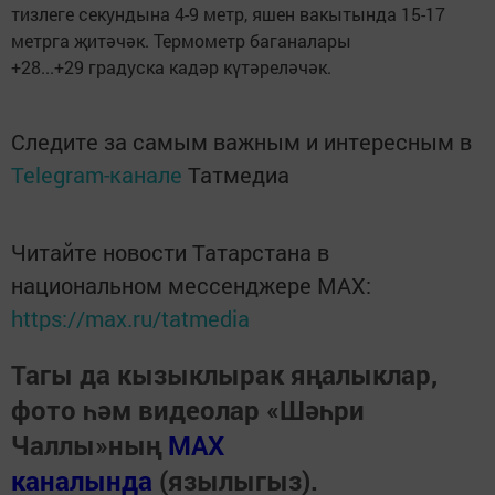
тизлеге секундына 4-9 метр, яшен вакытында 15-17
метрга җитәчәк. Термометр баганалары
+28...+29 градуска кадәр күтәреләчәк.
Следите за самым важным и интересным в
Telegram-канале
Татмедиа
Читайте новости Татарстана в
национальном мессенджере MАХ:
https://max.ru/tatmedia
Тагы да кызыклырак яңалыклар,
фото һәм видеолар «Шәһри
Чаллы»ның
MAX
каналында
(язылыгыз).