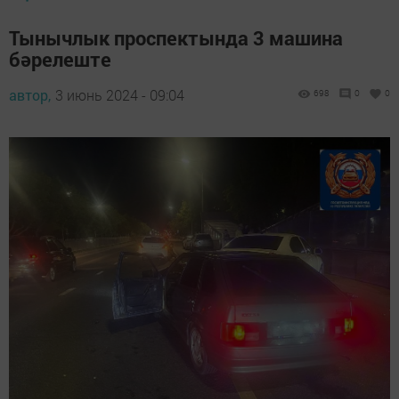
Тынычлык проспектында 3 машина
бәрелеште
автор,
3 июнь 2024 - 09:04
698
0
0