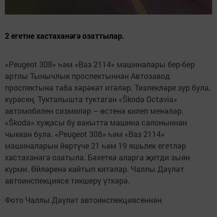
2 егетне хастаханәгә озаттылар.
«Peugeot 308» һәм «Ваз 2114» машиналары бер-бер
артлы Тынычлык проспектыннан Автозавод
проспектына таба хәрәкәт итәләр. Тизлекләре зур була,
күрәсең. Тукталышта туктаган «Škoda Octavia»
автомобилен сизмиләр – өстенә килеп менәләр.
«Škoda» хуҗасы бу вакытта машина салоныннан
чыккан була. «Peugeot 308» һәм «Ваз 2114»
машиналарын йөртүче 21 һәм 19 яшьлек егетләр
хастаханәгә озатыла. Бәхеткә аларга җитди зыян
күрми. Өйләренә кайтып китәләр. Чаллы Дәүләт
автоинспекциясе тикшерү үткәрә.
Фото Чаллы Дәүләт автоинспекциясеннән