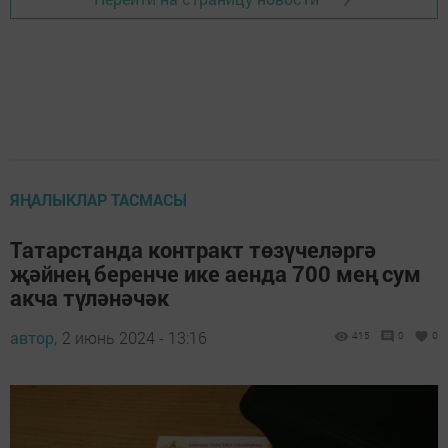
ЯҢАЛЫКЛАР ТАСМАСЫ
Татарстанда контракт төзүчеләргә
җәйнең беренче ике аенда 700 мең сум
акча түләнәчәк
автор,
2 июнь 2024 - 13:16
415
0
0