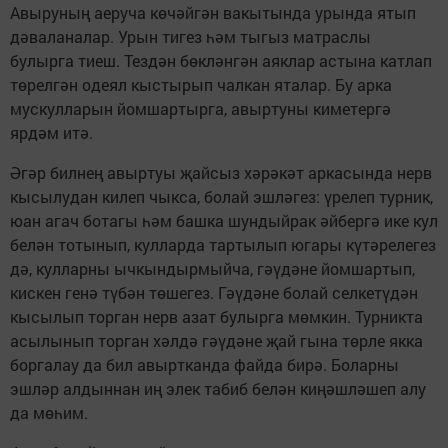
Авыруның аеруча көчәйгән вакытында урында ятып
дәваланалар. Урын тигез һәм тыгыз матраслы
булырга тиеш. Тездән бөкләнгән аяклар астына катлап
төрелгән одеял кыстырып чалкан яталар. Бу арка
мускулларын йомшартырга, авыртуны киметергә
ярдәм итә.
Әгәр билнең авыртуы җайсыз хәрәкәт аркасында нерв
кысылудан килеп чыкса, болай эшләгез: үрелеп турник,
юан агач ботагы һәм башка шундыйрак әйбергә ике кул
белән тотынып, кулларда тартылып югары күтәрелегез
дә, кулларны ычкындырмыйча, гәүдәне йомшартып,
кискен генә түбән төшегез. Гәүдәне болай селкетүдән
кысылып торган нерв азат булырга мөмкин. Турникта
асылынып торган хәлдә гәүдәне җай гына төрле якка
боргалау да бил авыртканда файда бирә. Боларны
эшләр алдыннан иң элек табиб белән киңәшләшеп алу
да мөһим.