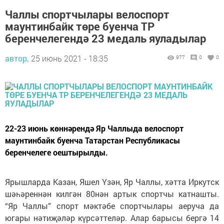
Чаллы спортчылары велоспорт
маунтинбайк төре буенча ТР
беренчелегендә 23 медаль яуладылар
автор,
25 июнь 2021 - 18:35
977
0
0
22-23 июнь көннәрендә Яр Чаллыда велоспорт
маунтинбайк буенча Татарстан Республикасы
беренчелеге оештырылды.
Ярышларда Казан, Яшел Үзән, Яр Чаллы, хәтта Иркутск
шәһәреннән килгән 80нән артык спортчы катнашты.
“Яр Чаллы” спорт мәктәбе спортчылары аеруча да
югары нәтиҗәләр күрсәттеләр. Алар барысы бергә 14