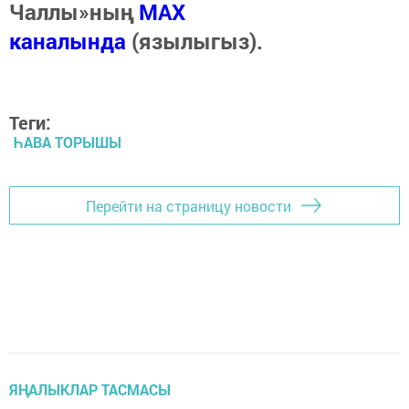
Чаллы»ның
MAX
каналында
(язылыгыз).
Теги:
ҺАВА ТОРЫШЫ
Перейти на страницу новости
ЯҢАЛЫКЛАР ТАСМАСЫ