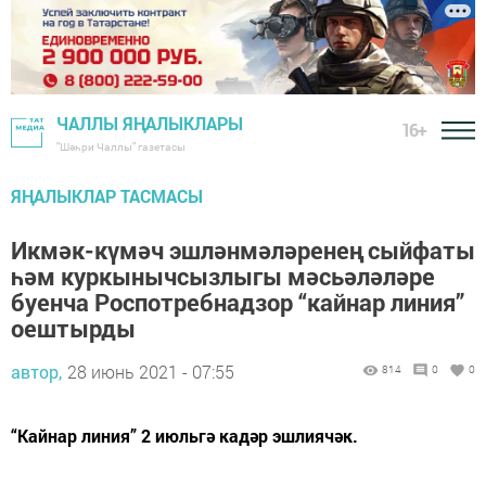
ЧАЛЛЫ ЯҢАЛЫКЛАРЫ
16+
"Шәһри Чаллы" газетасы
ЯҢАЛЫКЛАР ТАСМАСЫ
Икмәк-күмәч эшләнмәләренең сыйфаты
һәм куркынычсызлыгы мәсьәләләре
буенча Роспотребнадзор “кайнар линия”
оештырды
автор,
28 июнь 2021 - 07:55
814
0
0
“Кайнар линия” 2 июльгә кадәр эшлиячәк.