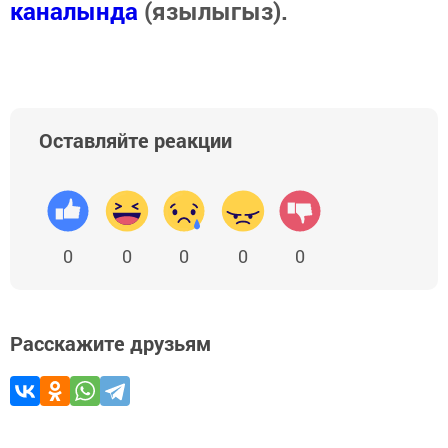
каналында
(язылыгыз).
Оставляйте реакции
0
0
0
0
0
Расскажите друзьям