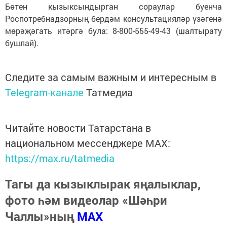
Бөтен кызыксындырган сораулар буенча
Роспотребнадзорның бердәм консультацияләр үзәгенә
мөрәҗәгать итәргә була: 8-800-555-49-43 (шалтырату
бушлай).
Следите за самым важным и интересным в
Telegram-канале
Татмедиа
Читайте новости Татарстана в
национальном мессенджере MАХ:
https://max.ru/tatmedia
Тагы да кызыклырак яңалыклар,
фото һәм видеолар «Шәһри
Чаллы»ның
MAX