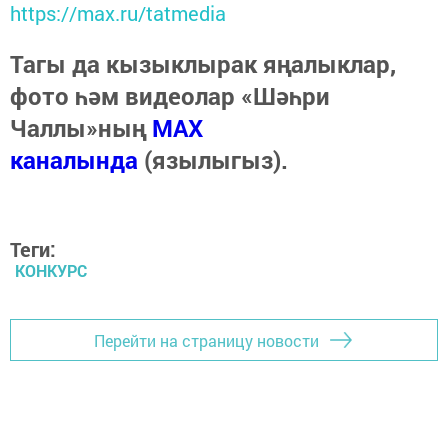
https://max.ru/tatmedia
Тагы да кызыклырак яңалыклар,
фото һәм видеолар «Шәһри
Чаллы»ның
MAX
каналында
(язылыгыз).
Теги:
КОНКУРС
Перейти на страницу новости