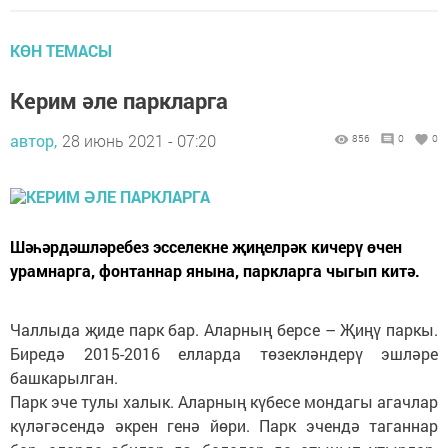
КӨН ТЕМАСЫ
Керим әле паркларга
автор,
28 июнь 2021 - 07:20
856
0
0
Шәһәрдәшләребез эсселекне җиңелрәк кичерү өчен
урамнарга, фонтаннар янына, паркларга чыгып китә.
Чаллыда җиде парк бар. Аларның берсе – Җиңү паркы.
Биредә 2015-2016 елларда төзекләндерү эшләре
башкарылган.
Парк эче тулы халык. Аларның күбесе мондагы агачлар
күләгәсендә әкрен генә йөри. Парк эчендә таганнар