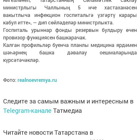
министрлыгы Чаллының 5 нче хастаханәсен
вакытлыча инфекцион госпитальгә үзгәртү карары
кабул итте», — дип сөйләделәр министрлыкта.
Госпиталь урыннар фонды резервын булдыру өчен
провизор функциясен башкарачак.
Калган профильләр буенча планлы медицина ярдәмен
шәһәрнең башка дәвалау оешмаларында
күрсәтәчәкләр.
Фото:
realnoevremya.ru
Следите за самым важным и интересным в
Telegram-канале
Татмедиа
Читайте новости Татарстана в