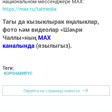
национальном мессенджере MАХ:
https://max.ru/tatmedia
Тагы да кызыклырак яңалыклар,
фото һәм видеолар «Шәһри
Чаллы»ның
MAX
каналында
(язылыгыз).
Теги:
КОРОНАВИРУС
Перейти на страницу новости