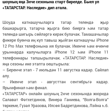
шоуның яңа 3нче сезонына старт бирелде. Быел ул
«ТАТАРСТАР. Наследие» дип атала.
Шоуда катнашучыларга татар телендә җыр
башкарырга, татарча җырга бию биергә һәм татар
телендә шигырь сөйләргә кирәк булачак. Тамашачылар
фикере буенча иң күп тавыш җыйган катнашучы iPhone
12 Pro Maх телефонына ия булачак. Икенче һәм өченче
урыннарда калучыларга iPhone 12 һәм iPhone 11
телефоннары тапшырылачак. «ТАТАРСТАР. Наследие»
яңа сезоны ике этапта оештырыла:
– Беренче этап - 7 июльдән 11 августка кадәр. Сайлап
алу.
– Икенче этап - августтан сентябрьгә кадәр.
Ярымфинал һәм финал.
«ТАТАРСТАР» онлайн шоуның 2нче сезонында жюрида
Салават Фәтхетдинов, Винера Ганиева, “Волга-Волга”
төркеме, Гүзәл Уразова, Илсөя Бәдретдинова, Лэйна һ.б.