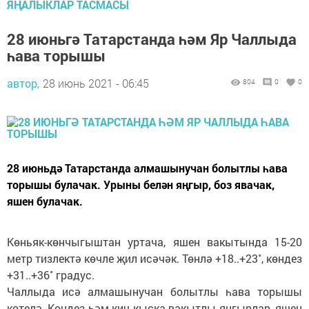
ЯҢАЛЫКЛАР ТАСМАСЫ
28 июньгә Татарстанда һәм Яр Чаллыда
һава торышы
автор,
28 июнь 2021 - 06:45
804
0
0
28 июньдә Татарстанда алмашынучан болытлы һава
торышы булачак. Урыны белән яңгыр, боз явачак,
яшен булачак.
Көньяк-көнчыгыштан уртача, яшен вакытында 15-20
метр тизлектә көчле җил исәчәк. Төнлә +18..+23˚, көндез
+31..+36˚ градус.
Чаллыда исә алмашынучан болытлы һава торышы
көтелә. Көндез һәм кич кыска вакытлы яңгырлар, яшен