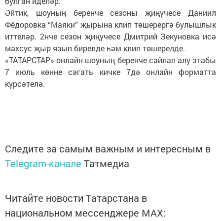
булган иделәр.
Әйтик, шоуның беренче сезоны җиңүчесе Даниил
Фёдоровка “Маяки” җырына клип төшерергә булышлык
иттеләр. 2нче сезон җиңүчесе Дмитрий Зекуновка исә
махсус җыр язып бирелде һәм клип төшерелде.
«ТАТАРСТАР» онлайн шоуның беренче сайлап алу этабы
7 июль көнне сәгать кичке 7дә онлайн форматта
күрсәтелә.
Следите за самым важным и интересным в
Telegram-канале
Татмедиа
Читайте новости Татарстана в
национальном мессенджере MАХ: