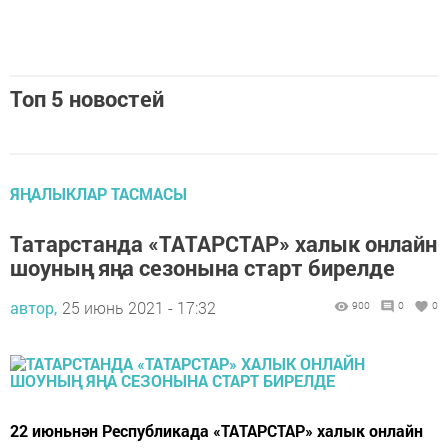
Топ 5 новостей
ЯҢАЛЫКЛАР ТАСМАСЫ
Татарстанда «ТАТАРСТАР» халык онлайн
шоуның яңа сезонына старт бирелде
автор,
25 июнь 2021 - 17:32
900
0
0
22 июньнән Республикада «ТАТАРСТАР» халык онлайн