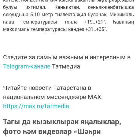
булуы ихтимал. Көньяктан, көньяк-көнбатышка
секундына 5-10 метр тизлектә җил булачак. Минималь
һава температурасы төнлә +19..+21˚. Һаваның
максималь температурасы көндез +31..+35˚.
Следите за самым важным и интересным в
Telegram-канале
Татмедиа
Читайте новости Татарстана в
национальном мессенджере MАХ:
https://max.ru/tatmedia
Тагы да кызыклырак яңалыклар,
фото һәм видеолар «Шәһри