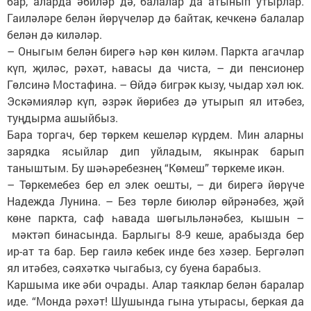
бар, аларда әбиләр дә, балалар да атынып утырлар.
Гаиләләре белән йөрүчеләр дә байтак, кечкенә балалар
белән дә киләләр.
– Оныгым белән бирегә һәр көн киләм. Паркта агачлар
күп, җиләс, рәхәт, һавасы да чиста, – ди пенсионер
Гөлсинә Мостафина. – Өйдә бигрәк кызу, чыдар хәл юк.
Эскәмияләр күп, әзрәк йөрибез дә утырып ял итәбез,
туңдырма ашыйбыз.
Бара торгач, бер төркем кешеләр күрдем. Мин аларны
зарядка ясыйлар дип уйладым, якынрак барып
таныштым. Бу шәһәребезнең “Көмеш” төркеме икән.
– Төркемебез бер ел элек оешты, – ди бирегә йөрүче
Надежда Лунина. – Без төрле биюләр өйрәнәбез, җәй
көне паркта, саф һавада шөгыльләнәбез, кышын –
мәктәп бинасында. Барлыгы 8-9 кеше, арабызда бер
ир-ат та бар. Бер гаилә кебек инде без хәзер. Бергәләп
ял итәбез, сәяхәткә чыгабыз, су буена барабыз.
Каршыма ике әби очрады. Алар таяклар белән баралар
иде. “Монда рәхәт! Шушында гына утырасы, беркая да