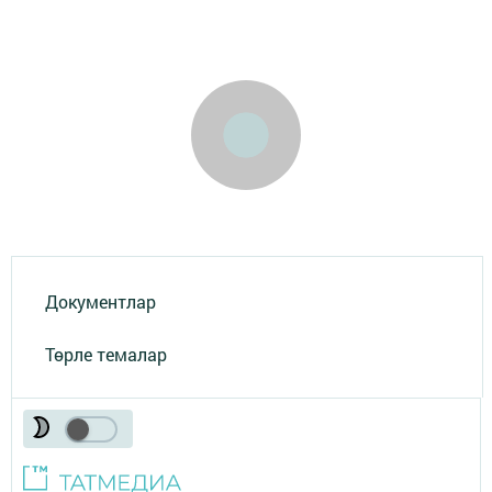
Документлар
Төрле темалар