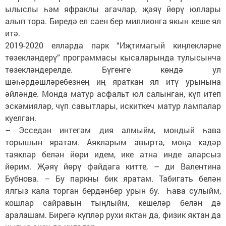
ылыслы һәм яфраклы агачлар, җәяү йөрү юллары
алып тора. Биредә ел саен бер миллионга якын кеше ял
итә.
2019-2020 елларда парк “Иҗтимагый киңлекләрне
төзекләндерү” программасы кысаларында тулысынча
төзекләндерелде. Бүгенге көндә ул
шәһәрдәшләребезнең иң яраткан ял итү урынына
әйләнде. Монда матур асфальт юл салынган, күп итеп
эскәмияләр, чүп савытлары, искиткеч матур лампалар
куелган.
– Эсседән интегәм дия алмыйм, мондый һава
торышын яратам. Аякларым авырта, моңа кадәр
таяклар белән йөри идем, ике атна инде аларсыз
йөрим. Җәяү йөрү файдага китте, – ди Валентина
Бубнова. – Бу паркны бик яратам. Табигать белән
ялгыз кала торган бердәнбер урын бу. Һава сулыйм,
кошлар сайравын тыңлыйм, кешеләр белән дә
аралашам. Бирегә күпләр рухи яктан да, физик яктан да