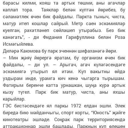
барасы килми, кояш та артык төшми, аны агачлар
каплап тора. Таяклар белән күптән йөрибез, бу
сәламәтлек өчен бик файдалы. Паркта тыныч, чиста,
матур итеп кошлар сайрый. Метр саен эскәмияләр
куелган, рәхәтләнеп сөйләшеп утырабыз. Без бик
канәгать”, - ди Фидания Гарифуллина белән Роза
Исмәгыйлева.
Диләрә Каюмова бу парк эченнән шифаханәгә йөри.
– Мин җәяү йөрергә яратам, бу организм өчен бик
файдалы, – ди ул. – Арыгач, агач күләгәсендәге
эскәмиягә утырып ял итәм. Күп вакытны өйдә
уздырам инде, урамга кич кенә чыгарга тырышам.
Фатирым беренче катта урнашкан, шуңа күрә артык
кызу түгел. Парк бик матур, чиста, аны яхшы
карыйлар.
ГЭС бистәсендәге ял паркы 1972 елдан эшли. Элек
биредә бию мәйданчыгы, спорт корты, “Юность” җәйге
кинотеатры эшләде. Соңрак парк территориясендә
аттракционнар эшли башлады. Паркның күп өлешен