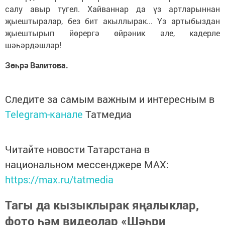
салу авыр түгел. Хайваннар да үз артларыннан
җыештыралар, без бит акыллырак... Үз артыбыздан
җыештырып йөрергә өйрәник әле, кадерле
шәһәрдәшләр!
Зөһрә Вәлитова.
Следите за самым важным и интересным в
Telegram-канале
Татмедиа
Читайте новости Татарстана в
национальном мессенджере MАХ:
https://max.ru/tatmedia
Тагы да кызыклырак яңалыклар,
фото һәм видеолар «Шәһри