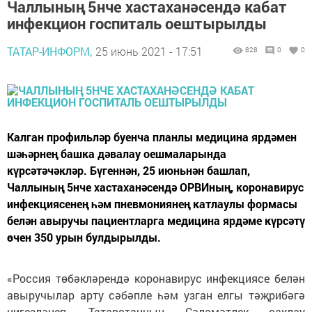
Чаллының 5нче хастаханәсендә кабат
инфекцион госпиталь оештырылды
ТАТАР-ИНФОРМ,
25 июнь 2021 - 17:51
828
0
0
Калган профильләр буенча планлы медицина ярдәмен
шәһәрнең башка дәвалау оешмаларында
күрсәтәчәкләр. Бүгеннән, 25 июньнән башлап,
Чаллының 5нче хастаханәсендә ОРВИның, коронавирус
инфекциясенең һәм пневмониянең катлаулы формасы
белән авыручы пациентларга медицина ярдәме күрсәтү
өчен 350 урын булдырылды.
«Россия төбәкләрендә коронавирус инфекциясе белән
авыручылар арту сәбәпле һәм узган елгы тәҗрибәгә
нигезләнеп, Татарстанның Сәламәтлек саклау