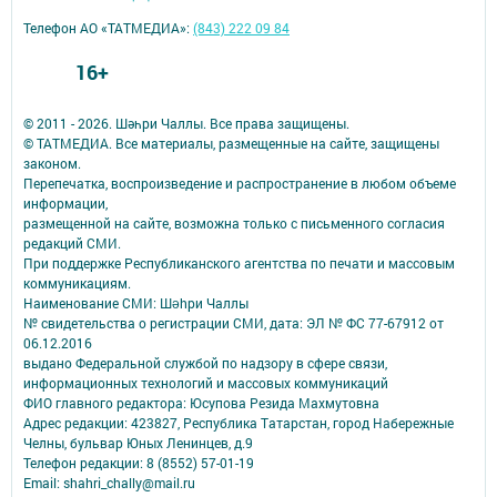
Телефон АО «ТАТМЕДИА»:
(843) 222 09 84
16+
© 2011 - 2026. Шәһри Чаллы. Все права защищены.
© ТАТМЕДИА. Все материалы, размещенные на сайте, защищены
законом.
Перепечатка, воспроизведение и распространение в любом объеме
информации,
размещенной на сайте, возможна только с письменного согласия
редакций СМИ.
При поддержке Республиканского агентства по печати и массовым
коммуникациям.
Наименование СМИ: Шəhри Чаллы
№ свидетельства о регистрации СМИ, дата: ЭЛ № ФС 77-67912 от
06.12.2016
выдано Федеральной службой по надзору в сфере связи,
информационных технологий и массовых коммуникаций
ФИО главного редактора: Юсупова Резида Махмутовна
Адрес редакции: 423827, Республика Татарстан, город Набережные
Челны, бульвар Юных Ленинцев, д.9
Телефон редакции: 8 (8552) 57-01-19
Email: shahri_chally@mail.ru