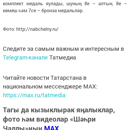
комплект медаль яулады, шуның 8е – алтын, 8е –
көмеш һәм 7се – бронза медальләр.
Фото: http://nabchelny.ru/
Следите за самым важным и интересным в
Telegram-канале
Татмедиа
Читайте новости Татарстана в
национальном мессенджере MАХ:
https://max.ru/tatmedia
Тагы да кызыклырак яңалыклар,
фото һәм видеолар «Шәһри
Чаллы»ның
MAX