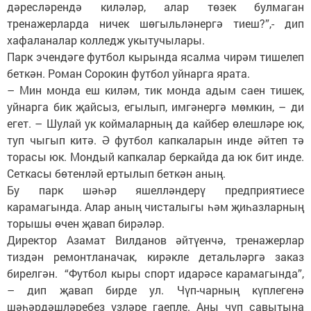
дәресләрендә киләләр, алар төзек булмаган
тренажерларда ничек шөгыльләнергә тиеш?”,- дип
хафаланалар колледж укытучылары.
Парк эчендәге футбол кырында ясалма чирәм тишелеп
беткән. Роман Сорокин футбол уйнарга ярата.
– Мин монда еш киләм, тик монда адым саен тишек,
уйнарга бик җайсыз, егылып, имгәнергә мөмкин, – ди
егет. – Шулай ук коймаларның да кайбер өлешләре юк,
туп чыгып китә. Ә футбол капкаларын инде әйтеп тә
торасы юк. Мондый капкалар беркайда да юк бит инде.
Сеткасы бөтенләй ертылып беткән аның.
Бу парк шәһәр яшелләндерү предприятиесе
карамагында. Алар аның чисталыгы һәм җиһазларның
торышы өчен җавап бирәләр.
Директор Азамат Вилданов әйтүенчә, тренажерлар
тиздән ремонтланачак, кирәкле детальләргә заказ
бирелгән. “Футбол кыры спорт идарәсе карамагында”,
– дип җавап бирде ул. Чүп-чарның күплегенә
шәһәрдәшләребез үзләре гаепле. Аны чүп савытына