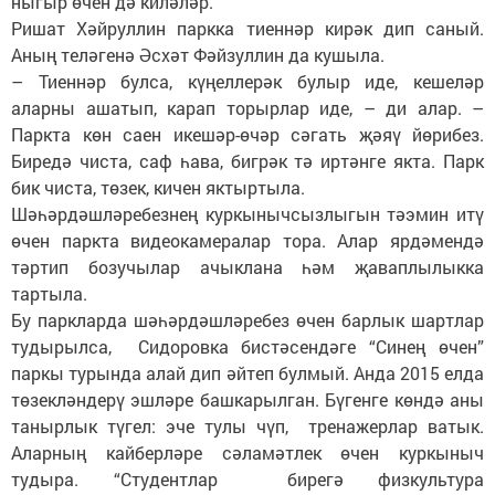
ныгыр өчен дә киләләр.
Ришат Хәйруллин паркка тиеннәр кирәк дип саный.
Аның теләгенә Әсхәт Фәйзуллин да кушыла.
– Тиеннәр булса, күңеллерәк булыр иде, кешеләр
аларны ашатып, карап торырлар иде, – ди алар. –
Паркта көн саен икешәр-өчәр сәгать җәяү йөрибез.
Биредә чиста, саф һава, бигрәк тә иртәнге якта. Парк
бик чиста, төзек, кичен яктыртыла.
Шәһәрдәшләребезнең куркынычсызлыгын тәэмин итү
өчен паркта видеокамералар тора. Алар ярдәмендә
тәртип бозучылар ачыклана һәм җаваплылыкка
тартыла.
Бу паркларда шәһәрдәшләребез өчен барлык шартлар
тудырылса, Сидоровка бистәсендәге “Синең өчен”
паркы турында алай дип әйтеп булмый. Анда 2015 елда
төзекләндерү эшләре башкарылган. Бүгенге көндә аны
танырлык түгел: эче тулы чүп, тренажерлар ватык.
Аларның кайберләре сәламәтлек өчен куркыныч
тудыра. “Студентлар бирегә физкультура