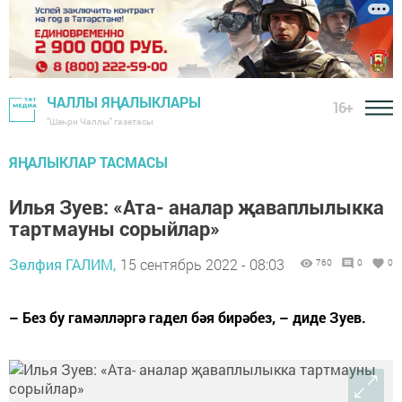
ЧАЛЛЫ ЯҢАЛЫКЛАРЫ
16+
"Шәһри Чаллы" газетасы
ЯҢАЛЫКЛАР ТАСМАСЫ
Илья Зуев: «Ата- аналар җаваплылыкка
тартмауны сорыйлар»
Зөлфия ГАЛИМ,
15 сентябрь 2022 - 08:03
760
0
0
– Без бу гамәлләргә гадел бәя бирәбез, – диде Зуев.