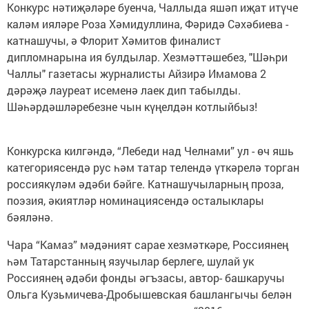
Конкурс нәтиҗәләре буенча, Чаллыда яшәп иҗат итүче
каләм ияләре Роза Хәмидуллина, Фәридә Сәхәбиева -
катнашучы, ә Флорит Хәмитов финалист
дипломнарына ия булдылар. Хезмәттәшебез, "Шәһри
Чаллы" газетасы журналисты Айзирә Имамова 2
дәрәҗә лауреат исеменә лаек дип табылды.
Шәһәрдәшләребезне чын күңелдән котлыйбыз!
Конкурска килгәндә, “Лебеди над Челнами” ул - өч яшь
категориясендә рус һәм татар телендә үткәрелә торган
россиякүләм әдәби бәйге. Катнашучыларның проза,
поэзия, әкиятләр номинациясендә осталыклары
бәяләнә.
Чара “Камаз” мәдәният сарае хезмәткәре, Россиянең
һәм Татарстанның язучылар берлеге, шулай ук
Россиянең әдәби фонды әгъзасы, автор- башкаручы
Ольга Кузьмичева-Дробышевская башлангычы белән