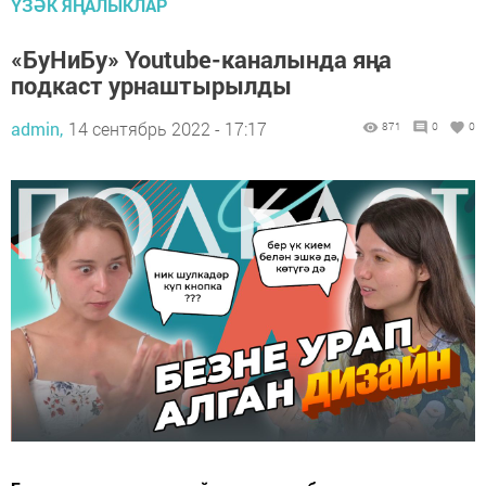
ҮЗӘК ЯҢАЛЫКЛАР
«БуНиБу» Youtube-каналында яңа
подкаст урнаштырылды
admin,
14 сентябрь 2022 - 17:17
871
0
0