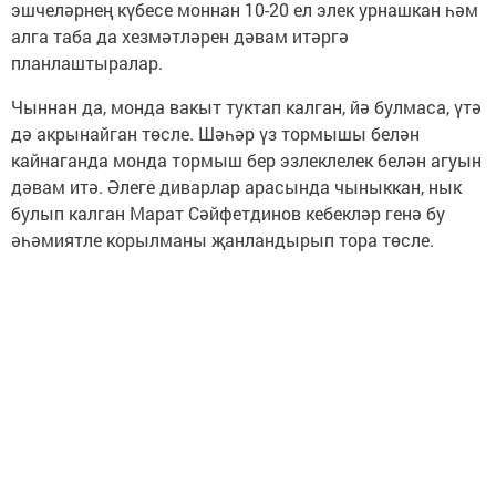
эшчеләрнең күбесе моннан 10-20 ел элек урнашкан һәм
алга таба да хезмәтләрен дәвам итәргә
планлаштыралар.
Чыннан да, монда вакыт туктап калган, йә булмаса, үтә
дә акрынайган төсле. Шәһәр үз тормышы белән
кайнаганда монда тормыш бер эзлеклелек белән агуын
дәвам итә. Әлеге диварлар арасында чыныккан, нык
булып калган Марат Сәйфетдинов кебекләр генә бу
әһәмиятле корылманы җанландырып тора төсле.