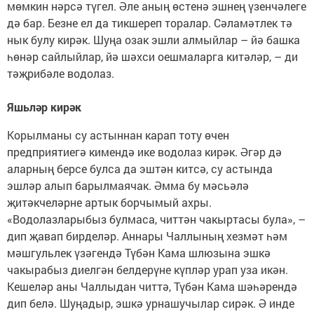
мөмкин нәрсә түгел. Әле аның өстенә эшнең үзенчәлеге
дә бар. Безне ел да тикшереп торалар. Сәламәтлек тә
нык булу кирәк. Шуңа озак эшли алмыйлар – йә башка
һөнәр сайлыйлар, йә шәхси оешмаларга китәләр, – ди
тәҗрибәле водолаз.
Яшьләр кирәк
Корылманы су астыннан карап тоту өчен
предприятиегә кимендә ике водолаз кирәк. Әгәр дә
аларның берсе булса да эштән китсә, су астында
эшләр алып барылмаячак. Әмма бу мәсьәлә
җитәкчеләрне артык борчымый ахры.
«Водолазларыбыз булмаса, читтән чакыртасы була», –
дип җавап бирделәр. Аннары Чаллының хезмәт һәм
мәшгульлек үзәгендә Түбән Кама шлюзына эшкә
чакырабыз диелгән белдерүне күпләр урап уза икән.
Кешеләр аны Чаллыдан читтә, Түбән Кама шәһәрендә
дип белә. Шуңадыр, эшкә урнашучылар сирәк. Ә инде