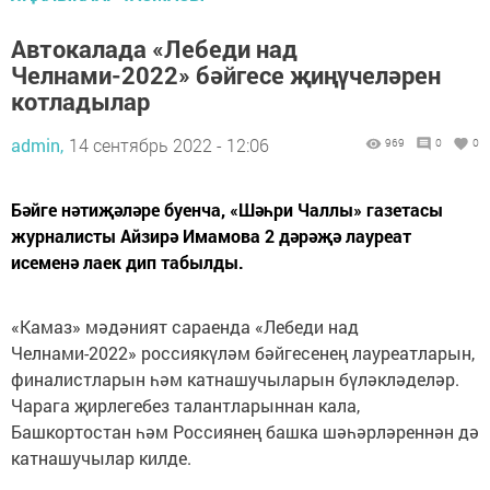
Автокалада «Лебеди над
Челнами-2022» бәйгесе җиңүчеләрен
котладылар
admin,
14 сентябрь 2022 - 12:06
969
0
0
Бәйге нәтиҗәләре буенча, «Шәһри Чаллы» газетасы
журналисты Айзирә Имамова 2 дәрәҗә лауреат
исеменә лаек дип табылды.
«Камаз» мәдәният сараенда «Лебеди над
Челнами-2022» россиякүләм бәйгесенең лауреатларын,
финалистларын һәм катнашучыларын бүләкләделәр.
Чарага җирлегебез талантларыннан кала,
Башкортостан һәм Россиянең башка шәһәрләреннән дә
катнашучылар килде.