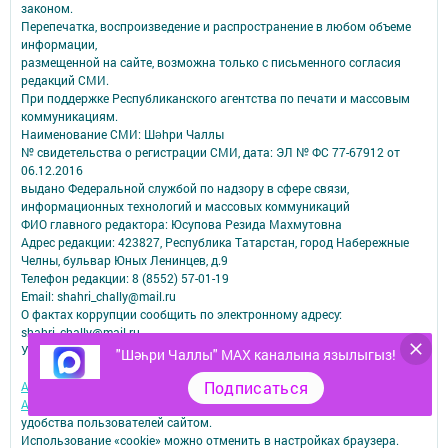
законом.
Перепечатка, воспроизведение и распространение в любом объеме
информации,
размещенной на сайте, возможна только с письменного согласия
редакций СМИ.
При поддержке Республиканского агентства по печати и массовым
коммуникациям.
Наименование СМИ: Шəhри Чаллы
№ свидетельства о регистрации СМИ, дата: ЭЛ № ФС 77-67912 от
06.12.2016
выдано Федеральной службой по надзору в сфере связи,
информационных технологий и массовых коммуникаций
ФИО главного редактора: Юсупова Резида Махмутовна
Адрес редакции: 423827, Республика Татарстан, город Набережные
Челны, бульвар Юных Ленинцев, д.9
Телефон редакции: 8 (8552) 57-01-19
Email: shahri_chally@mail.ru
О фактах коррупции сообщить по электронному адресу:
shahri_chally@mail.ru
Учредитель СМИ: АО «ТАТМЕДИА»
"Шәһри Чаллы" MAX каналына язылыгыз!
Подписаться
Антикоррупционная политика
АО «ТАТМЕДИА» использует «cookie»
для персонализации сервисов и
удобства пользователей сайтом.
Использование «cookie» можно отменить в настройках браузера.