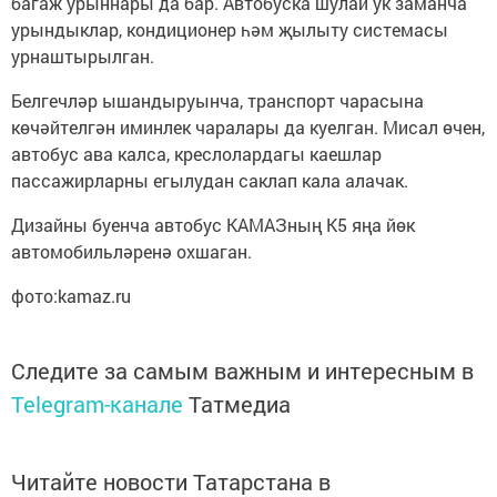
багаж урыннары да бар. Автобуска шулай ук заманча
урындыклар, кондиционер һәм җылыту системасы
урнаштырылган.
Белгечләр ышандыруынча, транспорт чарасына
көчәйтелгән иминлек чаралары да куелган. Мисал өчен,
автобус ава калса, креслолардагы каешлар
пассажирларны егылудан саклап кала алачак.
Дизайны буенча автобус КАМАЗның К5 яңа йөк
автомобильләренә охшаган.
фото:kamaz.ru
Следите за самым важным и интересным в
Telegram-канале
Татмедиа
Читайте новости Татарстана в