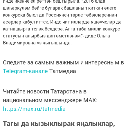
инде икенче ел рәттән оештырыла. “2016 елда
шәһәркүләм бәйге буларак башланып киткән әлеге
конкурска быел да Россиянең төрле төбәкләреннән
әсәрләр кабул иттек. Инде чит илләрдә яшәүчеләр дә
катнашырга теләк белдерә. Алга таба милли конкурс
статусын алырбыз дип өметләнәм,”- диде Ольга
Владимировна үз чыгышында.
Следите за самым важным и интересным в
Telegram-канале
Татмедиа
Читайте новости Татарстана в
национальном мессенджере MАХ:
https://max.ru/tatmedia
Тагы да кызыклырак яңалыклар,