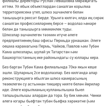
филиалы директоры Руслан Левашовка мөрәҗәгать
иттем. Ул ябык объектлардан саналган корылма
территориясенә үтеп, шлюз эшчәнлеге белән
танышырга рөхсәт бирде. Урынга килгәч, илдә иң сирәк
саналган профессияләрнең берсе – водолаз һөнәре
белән дә танышырга мөмкинлек туды.
Шлюзлар эшчәнлеген тәэмин итүче әлеге
предприятиенең баш офисы Пермьдә урнашкан. Әлеге
оешма карамагына Пермь, Чайков, Павлов һәм Түбән
Кама шлюзлары, шулай ук Татарстан һәм
Башкортостанның ике районындагы су юллары керә.
Без барган Түбән Кама филиалында 70кә якын кеше
эшли. Шуларның 2се водолазлар. Без килгәндә алар
реконструкциягә ябылган шлюз камерасының
төзеклеген су астыннан тикшерү нияте белән йөриләр
иде. Әлеге корылманың кулланылышка быел
тапшырылышы алардан да тора. Бу бик мөһим. Чөнки
әлегә югары бьефтан түбән бьефка хәрәкәтне (һәм