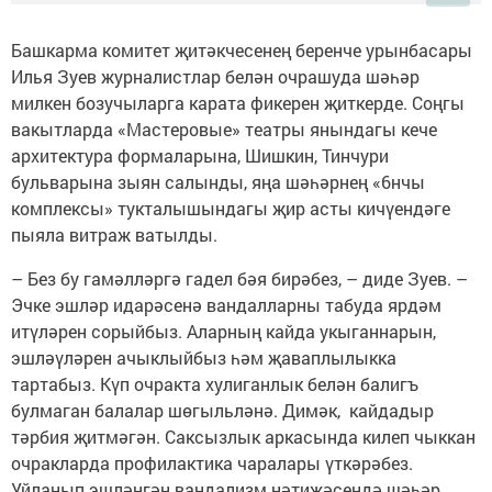
Башкарма комитет җитәкчесенең беренче урынбасары
Илья Зуев журналистлар белән очрашуда шәһәр
милкен бозучыларга карата фикерен җиткерде. Соңгы
вакытларда «Мастеровые» театры янындагы кече
архитектура формаларына, Шишкин, Тинчури
бульварына зыян салынды, яңа шәһәрнең «6нчы
комплексы» тукталышындагы җир асты кичүендәге
пыяла витраж ватылды.
– Без бу гамәлләргә гадел бәя бирәбез, – диде Зуев. –
Эчке эшләр идарәсенә вандалларны табуда ярдәм
итүләрен сорыйбыз. Аларның кайда укыганнарын,
эшләүләрен ачыклыйбыз һәм җаваплылыкка
тартабыз. Күп очракта хулиганлык белән балигъ
булмаган балалар шөгыльләнә. Димәк, кайдадыр
тәрбия җитмәгән. Саксызлык аркасында килеп чыккан
очракларда профилактика чаралары үткәрәбез.
Уйланып эшләнгән вандализм нәтиҗәсендә шәһәр