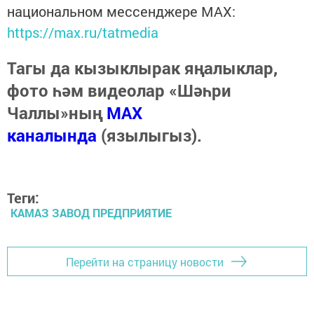
национальном мессенджере MАХ:
https://max.ru/tatmedia
Тагы да кызыклырак яңалыклар,
фото һәм видеолар «Шәһри
Чаллы»ның
MAX
каналында
(язылыгыз).
Теги:
КАМАЗ ЗАВОД ПРЕДПРИЯТИЕ
Перейти на страницу новости