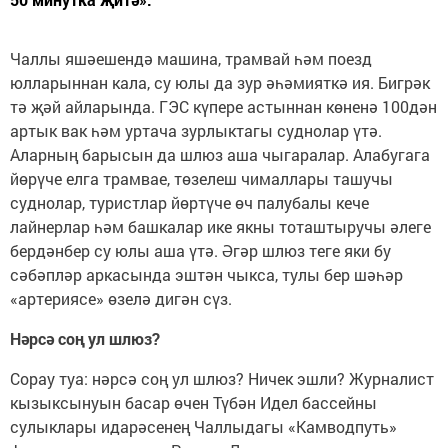
Чаллы яшәешендә машина, трамвай һәм поезд
юлларыннан кала, су юлы да зур әһәмияткә ия. Бигрәк
тә җәй айларында. ГЭС күпере астыннан көненә 100дән
артык вак һәм уртача зурлыктагы суднолар үтә.
Аларның барысын да шлюз аша чыгаралар. Алабугага
йөрүче елга трамвае, төзелеш чималлары ташучы
суднолар, туристлар йөртүче өч палубалы кече
лайнерлар һәм башкалар ике якны тоташтыручы әлеге
бердәнбер су юлы аша үтә. Әгәр шлюз теге яки бу
сәбәпләр аркасында эштән чыкса, тулы бер шәһәр
«артериясе» өзелә дигән сүз.
Нәрсә соң ул шлюз?
Сорау туа: нәрсә соң ул шлюз? Ничек эшли? Журналист
кызыксынуын басар өчен Түбән Идел бассейны
сулыклары идарәсенең Чаллыдагы «Камводпуть»