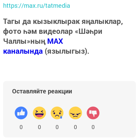
https://max.ru/tatmedia
Тагы да кызыклырак яңалыклар,
фото һәм видеолар «Шәһри
Чаллы»ның
MAX
каналында
(язылыгыз).
Оставляйте реакции
0
0
0
0
0