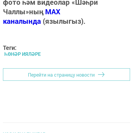
фото һәм видеолар «Шәһри
Чаллы»ның
MAX
каналында
(язылыгыз).
Теги:
ҺӨНӘР ИЯЛӘРЕ
Перейти на страницу новости