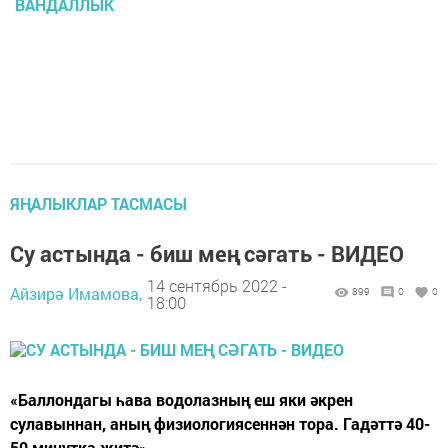
ВАНДАЛЛЫК
ЯҢАЛЫКЛАР ТАСМАСЫ
Су астында - биш мең сәгать - ВИДЕО
14 сентябрь 2022 -
Айзирә Имамова,
899
0
0
18:00
«Баллондагы һава водолазның еш яки әкрен
сулавыннан, аның физиологиясеннән тора. Гадәттә 40-
50 минутка җитә».