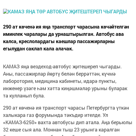
290 ат көченә ия яңа транспорт чарасына көчәйтелгән
иминлек чаралары да урнаштырылган. Автобус ава
калса, креслолардагы каешлар пассажирларны
егылудан саклап кала алачак.
КАМАЗ яңа вездеход-автобус җитешереп чыгарды.
Аны, пассажирлар йөртү белән беррәттән, күчмә
лаборотория, медицина кабинеты, идарә пункты,
инженер үзәге һәм хәтта киңәшмәләр урыны буларак
та кулланып була.
290 ат көченә ия транспорт чарасы Петербургта үткән
халыкара газ форумында тәкъдир ителде. Ул
«КАМАЗ-6250» вахта автобусы дип атала. Аңа берьюлы
32 кеше сыя ала. Моннан тыш 23 урынга каралган