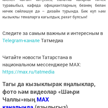
туравыбыз, кафеда официантларның безнең белән
ничек сөйләшүе дә – дизайн турында. Бик күп һәм
кызыклы темаларга кагылдык, рәхәт булсын!
Следите за самым важным и интересным в
Telegram-канале
Татмедиа
Читайте новости Татарстана в
национальном мессенджере MАХ:
https://max.ru/tatmedia
Тагы да кызыклырак яңалыклар,
фото һәм видеолар «Шәһри
Чаллы»ның
MAX
каналында
(язылыгыз).