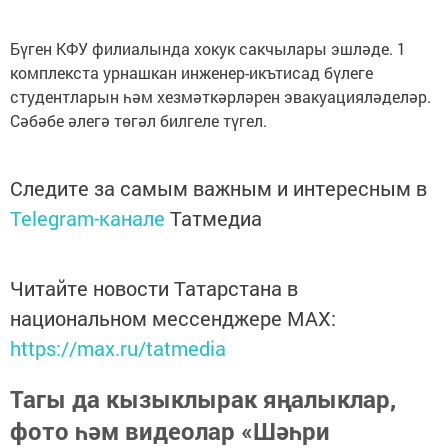
Бүген КФУ филиалында хокук сакчылары эшләде. 1
комплекста урнашкан инженер-икътисад бүлеге
студентларын һәм хезмәткәрләрен эвакуацияләделәр.
Сәбәбе әлегә төгәл билгеле түгел.
Следите за самым важным и интересным в
Telegram-канале
Татмедиа
Читайте новости Татарстана в
национальном мессенджере MАХ:
https://max.ru/tatmedia
Тагы да кызыклырак яңалыклар,
фото һәм видеолар «Шәһри