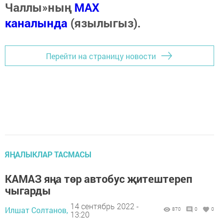
Чаллы»ның
MAX
каналында
(язылыгыз).
Перейти на страницу новости
ЯҢАЛЫКЛАР ТАСМАСЫ
КАМАЗ яңа төр автобус җитештереп
чыгарды
14 сентябрь 2022 -
Илшат Солтанов,
870
0
0
13:20