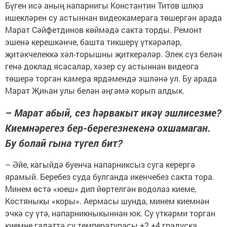
Бүген исә аның напарнигы Константин Титов шлюз
ишекләрен су астыннан видеокамерага төшергән арада
Марат Сәйфетдинов көймәдә сакта торды. Ремонт
эшенә керешкәнче, башта тикшерү үткәрәләр,
җитәкчелеккә хәл-торышны җиткерәләр. Элек сүз белән
генә доклад ясасалар, хәзер су астыннан видеога
төшерә торган камера ярдәмендә эшләнә ул. Бу арада
Марат Җиһан улы белән әңгәмә корып алдык.
– Марат абый, сез һәрвакыт икәү эшлисезме?
Киемнәрегез бер-берегезнекенә охшамаган.
Бу болай гына түгел бит?
– Әйе, кагыйдә буенча напарниксыз суга керергә
ярамый. Беребез суда булганда икенчебез сакта тора.
Минем өстә «юеш» дип йөртелгән водолаз киеме,
Костяныкы «коры». Аермасы шунда, минем киемнән
эчкә су үтә, напарникныкыннан юк. Су үткәрми торган
киемне гадәттә су температурасы +2 +4 градуска