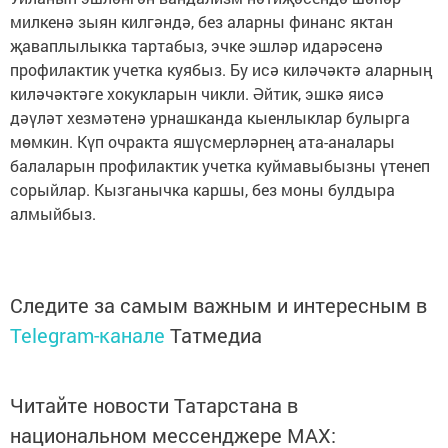
милкенә зыян килгәндә, без аларны финанс яктан
җаваплылыкка тартабыз, эчке эшләр идарәсенә
профилактик учетка куябыз. Бу исә киләчәктә аларның
киләчәктәге хокукларын чикли. Әйтик, эшкә яисә
дәүләт хезмәтенә урнашканда кыенлыклар булырга
мөмкин. Күп очракта яшүсмерләрнең ата-аналары
балаларын профилактик учетка куймавыбызны үтенеп
сорыйлар. Кызганычка каршы, без моны булдыра
алмыйбыз.
Следите за самым важным и интересным в
Telegram-канале
Татмедиа
Читайте новости Татарстана в
национальном мессенджере MАХ: