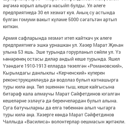
әңгәмә корып алырга насыйп булды. Ул әлеге
предприятиедә 30 ел хезмәт куя. Аның су астында
булган гомуми вакыт күләме 5000 сәгатьтән артып
киткән.
Армия сафларында хезмәт итеп кайткач ук әлеге
предприятиегә эшкә урнашкан ул. Хәзер Марат Җиһан
улына 53 яшь. Эше турында горурланып сөйли ул. Үз
һөнәренең остасы диләр андый кеше турында. Яшел
Үзәндәге 1910-1913 елларда төзелгән «Романовский»,
Кырымдагы данлыклы «Керченский» күперен
реконструкцияләүдә дә водолаз булып катнашырга
туры килә аңа. Төп эшеннән тыш, кеше кайгысына
битараф кала алмаучы Марат Сәйфетдинов югалган
кешеләрне эзләүгә дә беренчеләрдән булып алына.
Суга батучыларны да елга төбеннән алып чыгарга
туры килә аңа. Хәзерге көндә Марат Сәйфетдинов
Чаллыда «Василиса» волонтерлар оешмасын җитәкли.