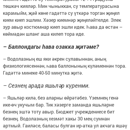
төшкәч кияләр. Мин чыныккан, су температурасына
карамыйм, җәй көне гадәттә су үткәрә торган җиңел
кием киеп эшлим. Хәзер киемнәр җиңеләйтелде. Элек
зур авыр костюмнар киеп эшли идек. Һава да өстән –
көймәдән шланг аша килеп тора иде.
– Баллондагы һава озакка җитәме?
– Водолазның еш яки әкрен сулавыннан, аның
физиологиясеннән, һава баллонының күләменнән тора.
Гадәттә минеке 40-50 минутка җитә.
– Сезнең арада яшьләр күренми.
– Яшьләр килә, без аларны өйрәтәбез. Үземнең генә
ике-өч укучым бар. Тик хәзерге заманда яшьләрне
безнең эштә тоту авыр. Бюджет учреждениесе бит
безнең. Водолазның хезмәт хакы 30 мең сумнан
артмый. Гаиләсе, баласы булган ир-атка ул акчага яшәү