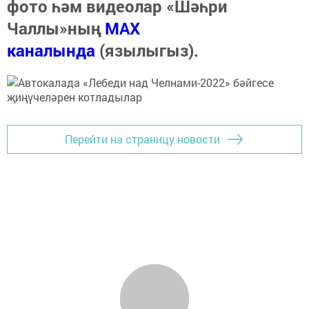
фото һәм видеолар «Шәһри
Чаллы»ның
MAX
каналында
(язылыгыз).
Перейти на страницу новости