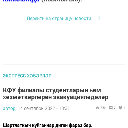
Перейти на страницу новости
ЭКСПРЕСС ХӘБӘРЛӘР
КФУ филиалы студентларын һәм
хезмәткәрләрен эвакуацияләделәр
автор,
14 сентябрь 2022 - 13:31
750
0
1
Шартлаткыч куйганнар дигән фараз бар.