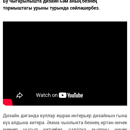
Бу чыгарылышта дизайн һәм аның безнең
тормыштагы урыны турында сөйләшербез.
Дизайн дигәндә күпләр ешрак интерьер дизайнын гына
күз алдына китерә. Әмма чынлыкта безнең иртән ничек
киенеп чыгып китүебез, салатка кыярны ничек