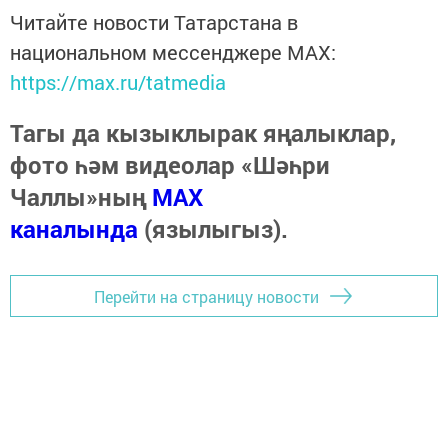
Читайте новости Татарстана в
национальном мессенджере MАХ:
https://max.ru/tatmedia
Тагы да кызыклырак яңалыклар,
фото һәм видеолар «Шәһри
Чаллы»ның
MAX
каналында
(язылыгыз).
Перейти на страницу новости