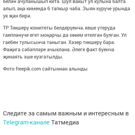
белән ачуланышып китә. Шул вакыт ул кулына балта
алып, аңа кимендә 6 тапкыр чаба. Зыян күрүче урында
ук җан бирә.
ТР Тикшерү комитеты белдерүенчә, кеше үтерүдә
гаепләнүче егет моңарчы да хөкем ителгән булган. Ул
гаебен тулысынча таныган. Хәзер тикшерү бара.
Фаҗига сәбәпләре ачыклана. Әлеге факт буенча
җинаять эше кузгатылды.
Фото freepik.com сайтыннан алынды
Следите за самым важным и интересным в
Telegram-канале
Татмедиа