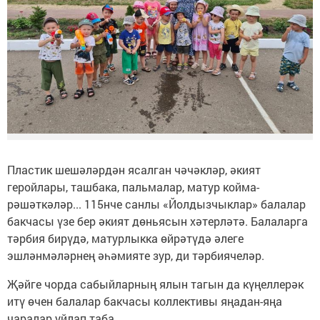
Пластик шешәләрдән ясалган чәчәкләр, әкият
геройлары, ташбака, пальмалар, матур койма-
рәшәткәләр... 115нче санлы «Йолдызчыклар» балалар
бакчасы үзе бер әкият дөньясын хәтерләтә. Балаларга
тәрбия бирүдә, матурлыкка өйрәтүдә әлеге
эшләнмәләрнең әһәмияте зур, ди тәрбиячеләр.
Җәйге чорда сабыйларның ялын тагын да күңеллерәк
итү өчен балалар бакчасы коллективы яңадан-яңа
чаралар уйлап таба.