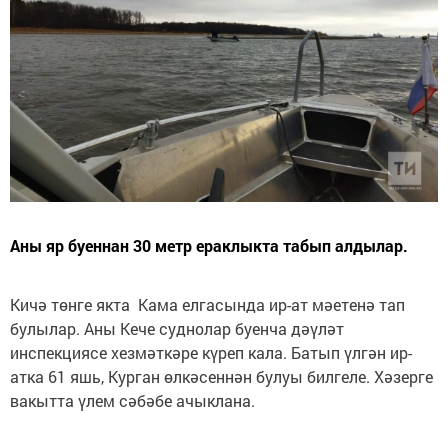
Аны яр буеннан 30 метр ераклыкта табып алдылар.
Кичә төнге якта Кама елгасында ир-ат мәетенә тап
булылар. Аны Кече суднолар буенча дәүләт
инспекциясе хезмәткәре күреп кала. Батып үлгән ир-
атка 61 яшь, Курган өлкәсеннән булуы билгеле. Хәзерге
вакытта үлем сәбәбе ачыклана.