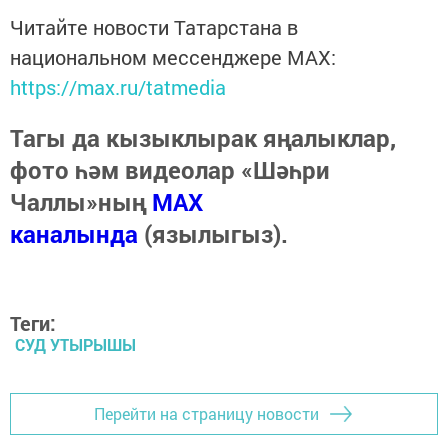
Читайте новости Татарстана в
национальном мессенджере MАХ:
https://max.ru/tatmedia
Тагы да кызыклырак яңалыклар,
фото һәм видеолар «Шәһри
Чаллы»ның
MAX
каналында
(язылыгыз).
Теги:
СУД УТЫРЫШЫ
Перейти на страницу новости