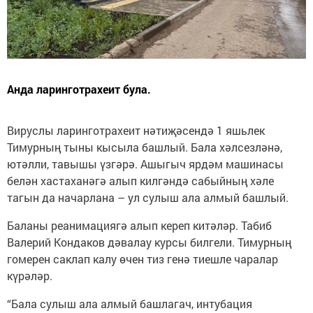
Анда ларинготрахеит була.
Вируслы ларинготрахеит нәтиҗәсендә 1 яшьлек
Тимурның тыны кысыла башлый. Бала хәлсезләнә,
ютәлли, тавышы үзгәрә. Ашыгыч ярдәм машинасы
белән хастаханәгә алып килгәндә сабыйның хәле
тагын да начарлана – ул сулыш ала алмый башлый.
Баланы реанимациягә алып кереп китәләр. Табиб
Валерий Кондаков дәвалау курсы билгели. Тимурның
гомерен саклап калу өчен тиз генә тиешле чаралар
күрәләр.
“Бала сулыш ала алмый башлагач, интубация