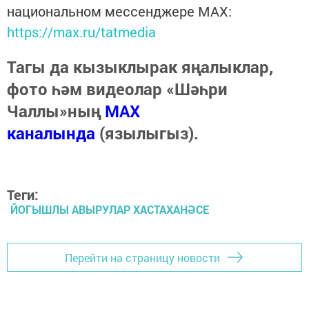
национальном мессенджере MАХ:
https://max.ru/tatmedia
Тагы да кызыклырак яңалыклар,
фото һәм видеолар «Шәһри
Чаллы»ның
MAX
каналында
(язылыгыз).
Теги:
ЙОГЫШЛЫ АВЫРУЛАР ХАСТАХАНӘСЕ
Перейти на страницу новости