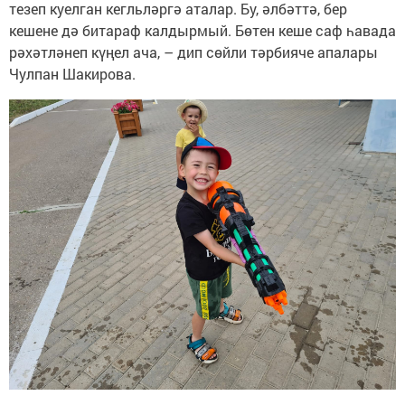
тезеп куелган кегльләргә аталар. Бу, әлбәттә, бер
кешене дә битараф калдырмый. Бөтен кеше саф һавада
рәхәтләнеп күңел ача, – дип сөйли тәрбияче апалары
Чулпан Шакирова.