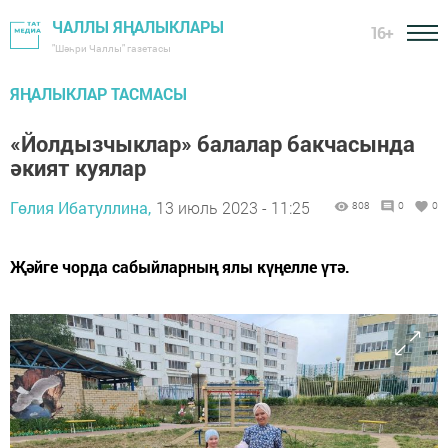
ЧАЛЛЫ ЯҢАЛЫКЛАРЫ
16+
"Шәһри Чаллы" газетасы
ЯҢАЛЫКЛАР ТАСМАСЫ
«Йолдызчыклар» балалар бакчасында
әкият куялар
Гөлия Ибатуллина,
13 июль 2023 - 11:25
808
0
0
Җәйге чорда сабыйларның ялы күңелле үтә.