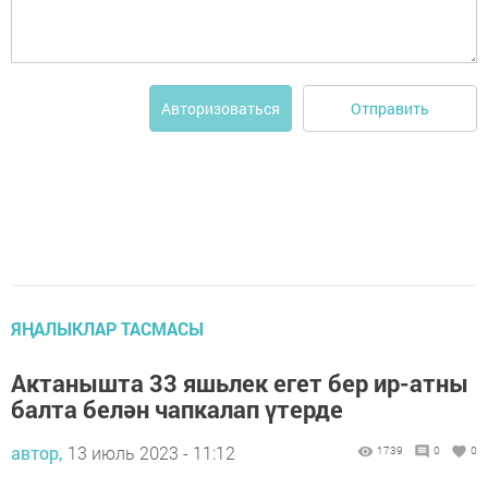
Отправить
Авторизоваться
ЯҢАЛЫКЛАР ТАСМАСЫ
Актанышта 33 яшьлек егет бер ир-атны
балта белән чапкалап үтерде
автор,
13 июль 2023 - 11:12
1739
0
0