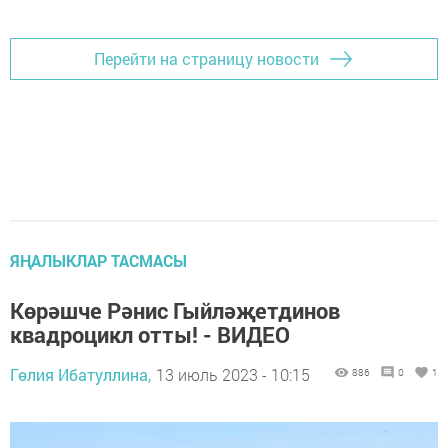
Перейти на страницу новости
ЯҢАЛЫКЛАР ТАСМАСЫ
Көрәшче Рәнис Гыйләҗетдинов
квадроцикл отты! - ВИДЕО
Гөлия Ибатуллина,
13 июль 2023 - 10:15
886
0
1