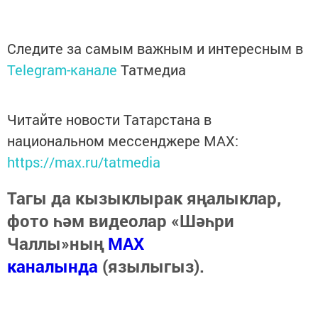
Следите за самым важным и интересным в
Telegram-канале
Татмедиа
Читайте новости Татарстана в
национальном мессенджере MАХ:
https://max.ru/tatmedia
Тагы да кызыклырак яңалыклар,
фото һәм видеолар «Шәһри
Чаллы»ның
MAX
каналында
(язылыгыз).