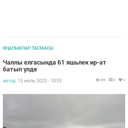
ЯҢАЛЫКЛАР ТАСМАСЫ
Чаллы елгасында 61 яшьлек ир-ат
батып үлде
автор,
13 июль 2023 - 10:53
855
0
0