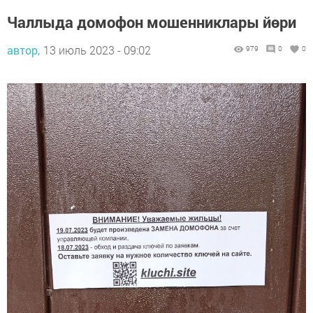
Чаллыда домофон мошенниклары йөри
автор,
13 июль 2023 - 09:02
979
0
0