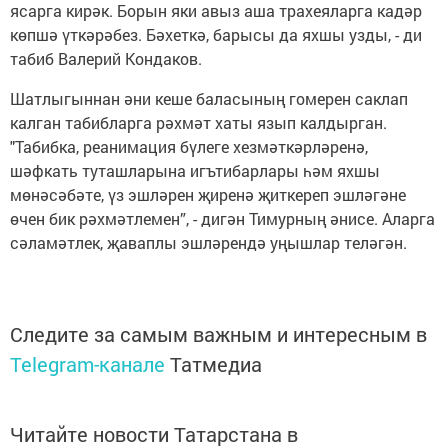
ясарга кирәк. Борын яки авыз аша трахеяларга кадәр
көпшә үткәрәбез. Бәхеткә, барысы да яхшы узды, - ди
табиб Валерий Кондаков.
Шатлыгыннан әни кеше баласының гомерен саклап
калган табибларга рәхмәт хаты язып калдырган.
"Табибка, реанимация бүлеге хезмәткәрләренә,
шәфкать туташларына игътибарлары һәм яхшы
мөнәсәбәте, үз эшләрен җиренә җиткереп эшләгәне
өчен бик рәхмәтлемен”, - дигән Тимурның әнисе. Аларга
сәламәтлек, җаваплы эшләрендә уңышлар теләгән.
Следите за самым важным и интересным в
Telegram-канале
Татмедиа
Читайте новости Татарстана в