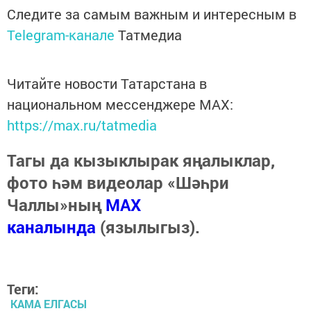
Следите за самым важным и интересным в
Telegram-канале
Татмедиа
Читайте новости Татарстана в
национальном мессенджере MАХ:
https://max.ru/tatmedia
Тагы да кызыклырак яңалыклар,
фото һәм видеолар «Шәһри
Чаллы»ның
MAX
каналында
(язылыгыз).
Теги:
КАМА ЕЛГАСЫ