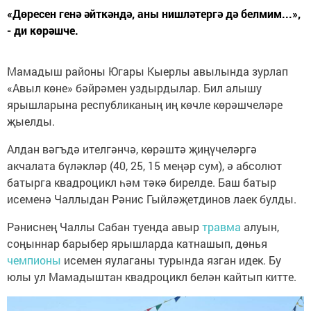
«Дөресен генә әйткәндә, аны нишләтергә дә белмим...»,
- ди көрәшче.
Мамадыш районы Югары Кыерлы авылында зурлап
«Авыл көне» бәйрәмен уздырдылар. Бил алышу
ярышларына республиканың иң көчле көрәшчеләре
җыелды.
Алдан вәгъдә ителгәнчә, көрәштә җиңүчеләргә
акчалата бүләкләр (40, 25, 15 меңәр сум), ә абсолют
батырга квадроцикл һәм тәкә бирелде. Баш батыр
исеменә Чаллыдан Рәнис Гыйләҗетдинов лаек булды.
Рәниснең Чаллы Сабан туенда авыр
травма
алуын,
соңыннар барыбер ярышларда катнашып, дөнья
чемпионы
исемен яулаганы турында язган идек. Бу
юлы ул Мамадыштан квадроцикл белән кайтып китте.