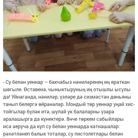
- Су белән уеннар – бакчабыз нәниләренең иң яраткан
шөгыле. Өстәвенә, чыныктыруның иң отышлы ысулы
да! Уйнаганда, нәниләр, үзләре дә сизмәстән дөньяны
танып белергә өйрәнәләр. Мондый төр уеннар уңай хис-
тойгылар бүләк итә, шулай ук балаларны үзара
аралашырга да күнектерә. 8нче төркем сабыйлары
исә аеруча да күп су белән уеннарда катнашалар:
рәхәтләнеп балык тоталар, су пистолетлары белән