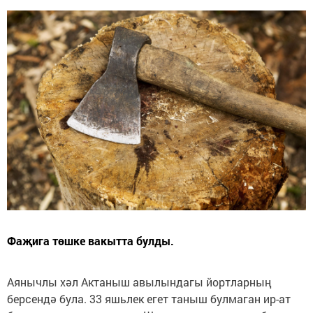
Фаҗига төшке вакытта булды.
Аянычлы хәл Актаныш авылындагы йортларның
берсендә була. 33 яшьлек егет таныш булмаган ир-ат