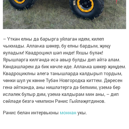
– Үткән елны да барырга уйлаган идем, килеп
чыкмады. Аллаһка шөкер, бу елны бардым, җиңү
яуладым! Квадроцикл шәп инде! Яхшы бүләк!
Ярышларга килгәндә исә авыр булды дип әйтә алам.
Көндәшләрем дә бик көчле иде. Аллаһка шөкер җиңдем.
Квадроциклны әлегә танышларда калдырып тордым,
чөнки шул ук көнне Түбән Новгородка киттем. Дөресен
генә әйткәндә, аны нишләтергә дә белмим, үземә бер
исләлек булыр дим, үземә калдырам мин аны, – дип
сөйләде безгә чемпион Рәнис Гыйләҗетдинов.
Рәнис белән интервьюны
моннан
укы.