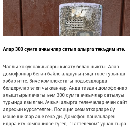
Алар 300 сумга ачкычлар сатып алырга тәкъдим итә.
Чаллы хокук сакчылары кисәтү белән чыкты. Алар
домофоннар белән бәйле алдауның яңа төре турында
хәбәр итте. 3нче комплекстагы подъездларда
белдерүләр элеп чыкканнар. Анда тиздән домофоннар
алыштырылачагы һәм 300 сумга ачкычлар сатылуы
турында язылган. Ачкыч алырга теләүчеләр өчен сайт
адресын күрсәтелгән. Полиция хезмәткәрләре бу
мошенниклар эше генә ди. Домофон панельләрен
идарә итү компаниясе түгел, “Таттелеком” урнаштыра.