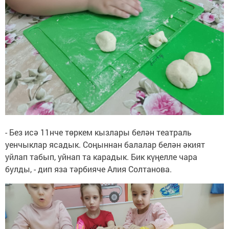
- Без исә 11нче төркем кызлары белән театраль
уенчыклар ясадык. Соңыннан балалар белән әкият
уйлап табып, уйнап та карадык. Бик күңелле чара
булды, - дип яза тәрбияче Алия Солтанова.