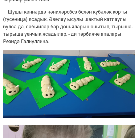
– Шушы көннәрдә нәниләребез белән күбәләк корты
(гусеница) ясадык. Әвәләү ысулы шактый катлаулы
булса да, сабыйлар бар дөньяларын онытып, тырыша-
тырыша уенчык ясадылар, - ди тәрбияче апалары
Резидә Галиуллина.