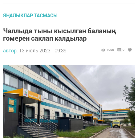
ЯҢАЛЫКЛАР ТАСМАСЫ
Чаллыда тыны кысылган баланың
гомерен саклап калдылар
автор,
13 июль 2023 - 09:39
1006
0
1