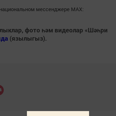
в национальном мессенджере MАХ:
лыклар, фото һәм видеолар «Шәһри
нда
(язылыгыз).