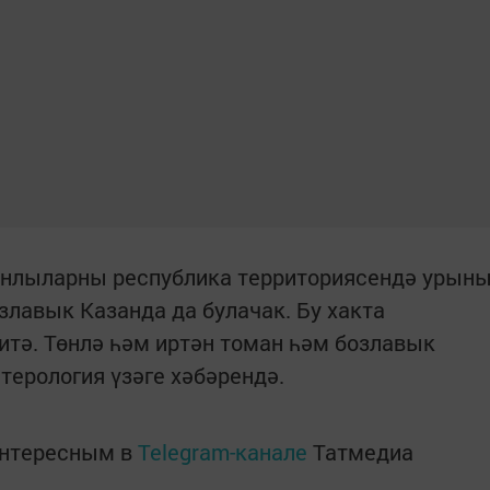
танлыларны республика территориясендә урын
злавык Казанда да булачак. Бу хакта
итә. Төнлә һәм иртән томан һәм бозлавык
терология үзәге хәбәрендә.
интересным в
Telegram-канале
Татмедиа