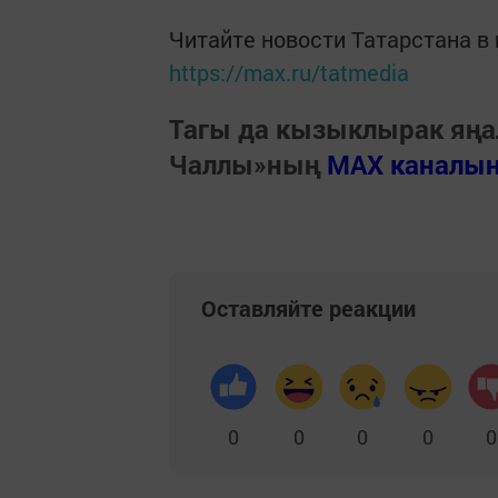
Читайте новости Татарстана 
https://max.ru/tatmedia
Тагы да кызыклырак яңа
Чаллы»ның
MAX каналы
Оставляйте реакции
0
0
0
0
0