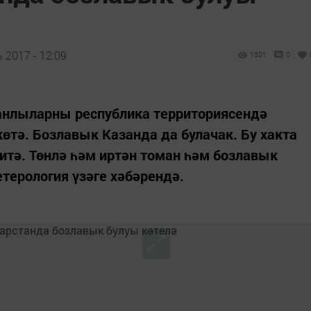
 2017 - 12:09
1501
0
танлыларны республика территориясендә
өтә. Бозлавык Казанда да булачак. Бу хакта
 итә. Төнлә һәм иртән томан һәм бозлавык
терология үзәге хәбәрендә.