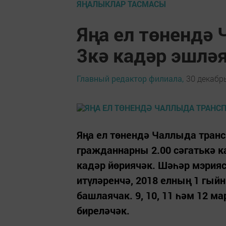
ЯҢАЛЫКЛАР ТАСМАСЫ
Яңа ел төнендә 
3кә кадәр эшлә
Главный редактор филиала,
30 декабрь
Яңа ел төнендә Чаллыда транс
гражданнарны 2.00 сәгатькә к
кадәр йөриячәк. Шәһәр мэрияс
итүләренчә, 2018 елның 1 гый
башлаячак. 9, 10, 11 һәм 12 
биреләчәк.