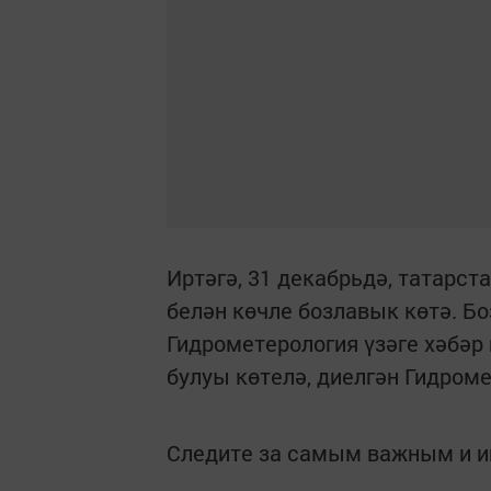
Иртәгә, 31 декабрьдә, татарс
белән көчле бозлавык көтә. Бо
Гидрометерология үзәге хәбәр 
булуы көтелә, диелгән Гидроме
Следите за самым важным и 