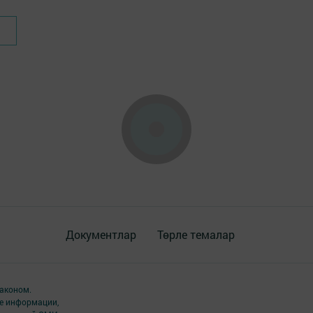
Документлар
Төрле темалар
аконом.
ме информации,