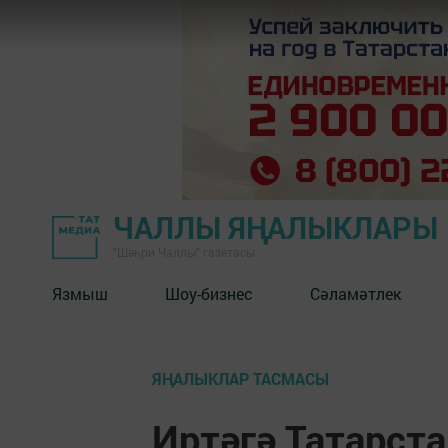
ЧАЛЛЫ ЯҢАЛЫКЛАРЫ
"Шәһри Чаллы" газетасы
Язмыш
Шоу-бизнес
Сәламәтлек
ЯҢАЛЫКЛАР ТАСМАСЫ
Иртәгә Татарст