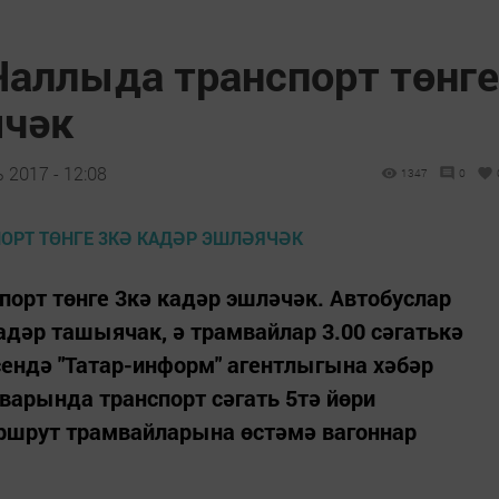
Чаллыда транспорт төнге
ячәк
 2017 - 12:08
1347
0
порт төнге 3кә кадәр эшләчәк. Автобуслар
адәр ташыячак, ә трамвайлар 3.00 сәгатькә
ендә "Татар-информ" агентлыгына хәбәр
нварында транспорт сәгать 5тә йөри
маршрут трамвайларына өстәмә вагоннар