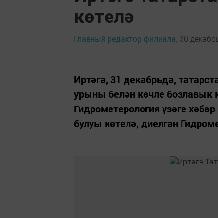
көтелә
Главный редактор филиала,
30 декабрь
Иртәгә, 31 декабрьдә, татарс
урыны белән көчле бозлавык к
Гидрометерология үзәге хәбәр
булуы көтелә, диелгән Гидроме