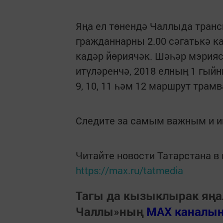
Яңа ел төнендә Чаллыда транс
гражданнарны 2.00 сәгатькә ка
кадәр йөриячәк. Шәһәр мэрияс
итүләренчә, 2018 елның 1 гыйн
9, 10, 11 һәм 12 маршрут трам
Следите за самым важным и 
Читайте новости Татарстана 
https://max.ru/tatmedia
Тагы да кызыклырак яңа
Чаллы»ның
MAX каналы