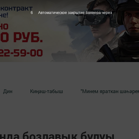
5
Автоматическое закрытие баннера через
Дин
Киңәш-табыш
"Минем яраткан шәһәрем
анда бозлавык булуы