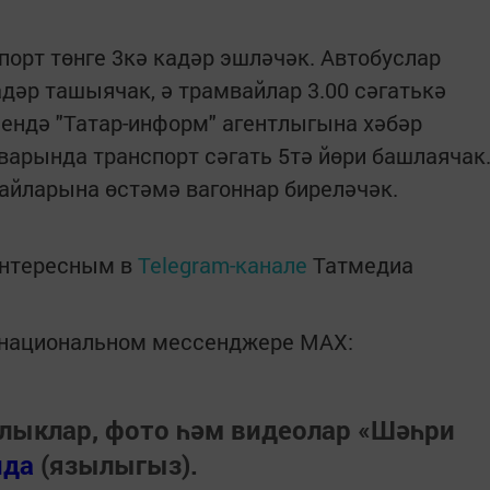
порт төнге 3кә кадәр эшләчәк. Автобуслар
дәр ташыячак, ә трамвайлар 3.00 сәгатькә
ендә "Татар-информ" агентлыгына хәбәр
варында транспорт сәгать 5тә йөри башлаячак
вайларына өстәмә вагоннар биреләчәк.
интересным в
Telegram-канале
Татмедиа
в национальном мессенджере MАХ:
лыклар, фото һәм видеолар «Шәһри
нда
(язылыгыз).