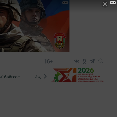
16+
" бәйгесе
Иҗат
Реклама
Онлайн язы